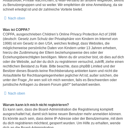
Avatarbilder, Private Nachrichten, E-Mail-Versand an andere Mitglieder, Beitritt
zu Benutzergruppen und so weiter. Wir empfehlen dir eine Anmeldung, da sie
schnell erledigt ist und dir zahlreiche Vorteile bietet.
Nach oben
Was ist COPPA?
COPPA, ausgeschrieben Children’s Online Privacy Protection Act of 1998
(deutsch: Gesetz zum Schutz der Privatsphäre von Kindern im Internet von
1998) ist ein Gesetz in den USA, welches festlegt, dass Websites, die
möglicherweise persönliche Daten von Kindern unter 13 Jahren erheben,
hierzu die Zustimmung der Eltern beziehungsweise des oder der
Erziehungsberechtigten benötigen. Wenn du dir unsicher bist, ob dies auf dich
oder die Website, auf der du dich zu registrieren versuchst, zutrifft, ziehe einen
rechtlichen Beistand zu Rate. Bitte beachte, dass phpBB Limited und der
Besitzer dieses Boards keine Rechtsberatung anbieten kann und nicht die
Anlaufstelle für Rechtsangelegenheiten jeglicher Art ist; außer solchen, die
unter der Frage „An wen soll ich mich wenden, falls es Beschwerden oder
juristische Anfragen zu diesem Forum gibt?“ behandelt werden.
Nach oben
Warum kann ich mich nicht registrieren?
Es kann sein, dass die Board-Administration die Registrierung komplett
ausgeschaltet hat, damit sich keine neuen Benutzer mehr anmelden können.
Es könnte auch sein, dass deine IP-Adresse oder der Benutzername, mit dem
du dich registrieren möchtest, gesperrt wurden. Um Hilfe zu erhalten, wende
dich an die Board-Administration.