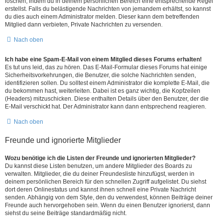
löschen, indem du in deinem persönlichen Bereich eine entsprechende Regel
erstellst. Falls du belästigende Nachrichten von jemandem erhältst, so kannst
du dies auch einem Administrator melden. Dieser kann dem betreffenden
Mitglied dann verbieten, Private Nachrichten zu versenden.
Nach oben
Ich habe eine Spam-E-Mail von einem Mitglied dieses Forums erhalten!
Es tut uns leid, das zu hören. Das E-Mail-Formular dieses Forums hat einige
Sicherheitsvorkehrungen, die Benutzer, die solche Nachrichten senden,
identifizieren sollen. Du solltest einem Administrator die komplette E-Mail, die
du bekommen hast, weiterleiten. Dabei ist es ganz wichtig, die Kopfzeilen
(Headers) mitzuschicken. Diese enthalten Details über den Benutzer, der die
E-Mail verschickt hat. Der Administrator kann dann entsprechend reagieren.
Nach oben
Freunde und ignorierte Mitglieder
Wozu benötige ich die Listen der Freunde und ignorierten Mitglieder?
Du kannst diese Listen benutzen, um andere Mitglieder des Boards zu
verwalten. Mitglieder, die du deiner Freundesliste hinzufügst, werden in
deinem persönlichen Bereich für den schnellen Zugriff aufgelistet. Du siehst
dort deren Onlinestatus und kannst ihnen schnell eine Private Nachricht
senden. Abhängig von dem Style, den du verwendest, können Beiträge deiner
Freunde auch hervorgehoben sein. Wenn du einen Benutzer ignorierst, dann
siehst du seine Beiträge standardmäßig nicht.