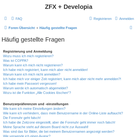
ZFX + Developia
FAQ
Registrieren
Anmelden
S
Foren-Übersicht
Häufig gestellte Fragen
u
Häufig gestellte Fragen
c
h
Registrierung und Anmeldung
Wozu muss ich mich registrieren?
e
Was ist COPPA?
Warum kann ich mich nicht registrieren?
Ich habe mich registriert, kann mich aber nicht anmelden!
Warum kann ich mich nicht anmelden?
Ich habe mich vor einiger Zeit registriert, kann mich aber nicht mehr anmelden?!
Ich habe mein Passwort vergessen!
Warum werde ich automatisch abgemeldet?
Wozu ist die Funktion „Alle Cookies löschen“?
Benutzerpräferenzen und -einstellungen
Wie kann ich meine Einstellungen ändern?
Wie kann ich verhindern, dass mein Benutzername in der Online-Liste auftaucht?
Die Forenuhr geht falsch!
Ich habe die Zeitzone eingestellt, aber die Forenuhr geht immer noch falsch!
Meine Sprache steht auf diesem Board nicht zur Auswahl!
Was sind das für Bilder, die bei meinem Benutzernamen angezeigt werden?
Wie verwende ich einen Avatar?