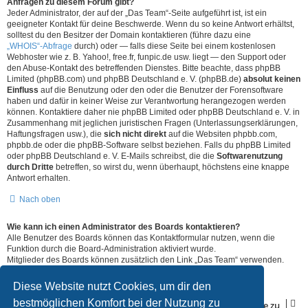
Anfragen zu diesem Forum gibt?
Jeder Administrator, der auf der „Das Team“-Seite aufgeführt ist, ist ein
geeigneter Kontakt für deine Beschwerde. Wenn du so keine Antwort erhältst,
solltest du den Besitzer der Domain kontaktieren (führe dazu eine
„WHOIS“-Abfrage
durch) oder — falls diese Seite bei einem kostenlosen
Webhoster wie z. B. Yahoo!, free.fr, funpic.de usw. liegt — den Support oder
den Abuse-Kontakt des betreffenden Dienstes. Bitte beachte, dass phpBB
Limited (phpBB.com) und phpBB Deutschland e. V. (phpBB.de)
absolut keinen
Einfluss
auf die Benutzung oder den oder die Benutzer der Forensoftware
haben und dafür in keiner Weise zur Verantwortung herangezogen werden
können. Kontaktiere daher nie phpBB Limited oder phpBB Deutschland e. V. in
Zusammenhang mit jeglichen juristischen Fragen (Unterlassungserklärungen,
Haftungsfragen usw.), die
sich nicht direkt
auf die Websiten phpbb.com,
phpbb.de oder die phpBB-Software selbst beziehen. Falls du phpBB Limited
oder phpBB Deutschland e. V. E-Mails schreibst, die die
Softwarenutzung
durch Dritte
betreffen, so wirst du, wenn überhaupt, höchstens eine knappe
Antwort erhalten.
Nach oben
Wie kann ich einen Administrator des Boards kontaktieren?
Alle Benutzer des Boards können das Kontaktformular nutzen, wenn die
Funktion durch die Board-Administration aktiviert wurde.
Mitglieder des Boards können zusätzlich den Link „Das Team“ verwenden.
Nach oben
Diese Website nutzt Cookies, um dir den
bestmöglichen Komfort bei der Nutzung zu
Gehe zu