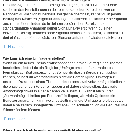
Wie kann ich meinem Beitrag eine Signatur anfügen?
Um eine Signatur an deinen Beitrag anzufügen, musst du zunächst eine
solche in den Einstellungen in deinem persönlichen Bereich entwerfen.
Nachdem du die Signatur erstellt und gespeichert hast, kannst du in jedem
Beitrag das Kästchen „Signatur anhängen“ aktivieren. Du kannst eine Signatur
auch hinzufügen, indem du in deinem persönlichen Bereich das
standardmäßige Anhängen deiner Signatur aktivierst. Wenn du einen
einzelnen Beitrag dennoch ohne Signatur verfassen möchtest, so kannst du
dort einfach das Kontrollkästchen „Signatur anhängen“ wieder deaktivieren.
Nach oben
Wie kann ich eine Umfrage erstellen?
Wenn du ein neues Thema eröffnest oder den ersten Beitrag eines Themas
bearbeitest, findest du ein Register „Umfrage erstellen“ unterhalb des
Formulars zur Beitragserstellung. Solltest du diesen Bereich nicht sehen
können, so hast du wahrscheinlich nicht die Berechtigung, Umfragen zu
erstellen. Du solltest einen Titel und mindestens zwei Antwortmöglichkeiten in
die entsprechenden Felder eingeben und dabei sicherstellen, dass jede
Antwortmöglichkeit in einer eigenen Zeile steht. Du kannst auch unter
„Auswahlmöglichkeiten pro Benutzer“ festlegen, wie viele Optionen ein
Benutzer auswählen kann, welches Zeitlimit für die Umfrage gilt (0 bedeutet
dabei eine zeitlich unbegrenzte Umfrage) und schließlich, ob die Benutzer ihre
Stimme ändern können.
Nach oben
Wieso kann ich nicht mehr Antwortmöglichkeiten erstellen?