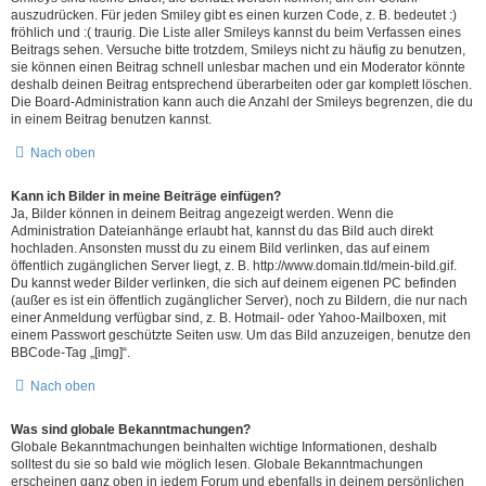
auszudrücken. Für jeden Smiley gibt es einen kurzen Code, z. B. bedeutet :)
fröhlich und :( traurig. Die Liste aller Smileys kannst du beim Verfassen eines
Beitrags sehen. Versuche bitte trotzdem, Smileys nicht zu häufig zu benutzen,
sie können einen Beitrag schnell unlesbar machen und ein Moderator könnte
deshalb deinen Beitrag entsprechend überarbeiten oder gar komplett löschen.
Die Board-Administration kann auch die Anzahl der Smileys begrenzen, die du
in einem Beitrag benutzen kannst.
Nach oben
Kann ich Bilder in meine Beiträge einfügen?
Ja, Bilder können in deinem Beitrag angezeigt werden. Wenn die
Administration Dateianhänge erlaubt hat, kannst du das Bild auch direkt
hochladen. Ansonsten musst du zu einem Bild verlinken, das auf einem
öffentlich zugänglichen Server liegt, z. B. http://www.domain.tld/mein-bild.gif.
Du kannst weder Bilder verlinken, die sich auf deinem eigenen PC befinden
(außer es ist ein öffentlich zugänglicher Server), noch zu Bildern, die nur nach
einer Anmeldung verfügbar sind, z. B. Hotmail- oder Yahoo-Mailboxen, mit
einem Passwort geschützte Seiten usw. Um das Bild anzuzeigen, benutze den
BBCode-Tag „[img]“.
Nach oben
Was sind globale Bekanntmachungen?
Globale Bekanntmachungen beinhalten wichtige Informationen, deshalb
solltest du sie so bald wie möglich lesen. Globale Bekanntmachungen
erscheinen ganz oben in jedem Forum und ebenfalls in deinem persönlichen