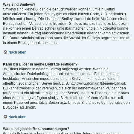
Was sind Smileys?
Smileys sind kleine Bilder, die benutzt werden können, um ein Gefühl
auszudrücken. Für jeden Smiley gibt es einen kurzen Code, z. B. bedeutet :)
fröhlich und :( traurig. Die Liste aller Smileys kannst du beim Verfassen eines
Beitrags sehen. Versuche bitte trotzdem, Smileys nicht zu häufig zu benutzen,
sie können einen Beitrag schnell unlesbar machen und ein Moderator könnte
deshalb deinen Beitrag entsprechend überarbeiten oder gar komplett löschen.
Die Board-Administration kann auch die Anzahl der Smileys begrenzen, die du
in einem Beitrag benutzen kannst.
Nach oben
Kann ich Bilder in meine Beiträge einfügen?
Ja, Bilder können in deinem Beitrag angezeigt werden. Wenn die
Administration Dateianhänge erlaubt hat, kannst du das Bild auch direkt
hochladen. Ansonsten musst du zu einem Bild verlinken, das auf einem
öffentlich zugänglichen Server liegt, z. B. http://www.domain.tld/mein-bild.gif.
Du kannst weder Bilder verlinken, die sich auf deinem eigenen PC befinden
(außer es ist ein öffentlich zugänglicher Server), noch zu Bildern, die nur nach
einer Anmeldung verfügbar sind, z. B. Hotmail- oder Yahoo-Mailboxen, mit
einem Passwort geschützte Seiten usw. Um das Bild anzuzeigen, benutze den
BBCode-Tag „[img]“.
Nach oben
Was sind globale Bekanntmachungen?
Globale Bekanntmachungen beinhalten wichtige Informationen, deshalb