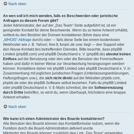
Nach oben
An wen soll ich mich wenden, falls es Beschwerden oder juristische
Anfragen zu diesem Forum gibt?
Jeder Administrator, der auf der „Das Team“-Seite aufgeführt ist, ist ein
geeigneter Kontakt für deine Beschwerde. Wenn du so keine Antwort erhältst,
solltest du den Besitzer der Domain kontaktieren (führe dazu eine
„WHOIS“-Abfrage
durch) oder — falls diese Seite bei einem kostenlosen
Webhoster wie z. B. Yahoo!, free.fr, funpic.de usw. liegt — den Support oder
den Abuse-Kontakt des betreffenden Dienstes. Bitte beachte, dass phpBB
Limited (phpBB.com) und phpBB Deutschland e. V. (phpBB.de)
absolut keinen
Einfluss
auf die Benutzung oder den oder die Benutzer der Forensoftware
haben und dafür in keiner Weise zur Verantwortung herangezogen werden
können. Kontaktiere daher nie phpBB Limited oder phpBB Deutschland e. V. in
Zusammenhang mit jeglichen juristischen Fragen (Unterlassungserklärungen,
Haftungsfragen usw.), die
sich nicht direkt
auf die Websiten phpbb.com,
phpbb.de oder die phpBB-Software selbst beziehen. Falls du phpBB Limited
oder phpBB Deutschland e. V. E-Mails schreibst, die die
Softwarenutzung
durch Dritte
betreffen, so wirst du, wenn überhaupt, höchstens eine knappe
Antwort erhalten.
Nach oben
Wie kann ich einen Administrator des Boards kontaktieren?
Alle Benutzer des Boards können das Kontaktformular nutzen, wenn die
Funktion durch die Board-Administration aktiviert wurde.
Mitglieder des Boards können zusätzlich den Link „Das Team“ verwenden.