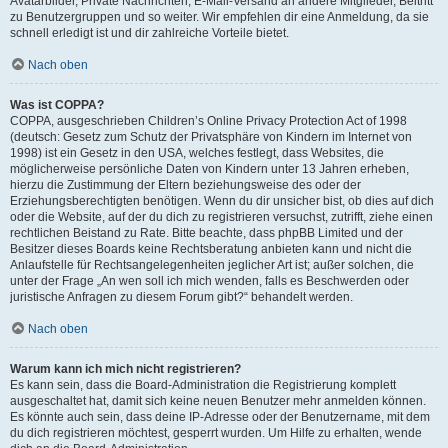
Avatarbilder, Private Nachrichten, E-Mail-Versand an andere Mitglieder, Beitritt
zu Benutzergruppen und so weiter. Wir empfehlen dir eine Anmeldung, da sie
schnell erledigt ist und dir zahlreiche Vorteile bietet.
Nach oben
Was ist COPPA?
COPPA, ausgeschrieben Children’s Online Privacy Protection Act of 1998
(deutsch: Gesetz zum Schutz der Privatsphäre von Kindern im Internet von
1998) ist ein Gesetz in den USA, welches festlegt, dass Websites, die
möglicherweise persönliche Daten von Kindern unter 13 Jahren erheben,
hierzu die Zustimmung der Eltern beziehungsweise des oder der
Erziehungsberechtigten benötigen. Wenn du dir unsicher bist, ob dies auf dich
oder die Website, auf der du dich zu registrieren versuchst, zutrifft, ziehe einen
rechtlichen Beistand zu Rate. Bitte beachte, dass phpBB Limited und der
Besitzer dieses Boards keine Rechtsberatung anbieten kann und nicht die
Anlaufstelle für Rechtsangelegenheiten jeglicher Art ist; außer solchen, die
unter der Frage „An wen soll ich mich wenden, falls es Beschwerden oder
juristische Anfragen zu diesem Forum gibt?“ behandelt werden.
Nach oben
Warum kann ich mich nicht registrieren?
Es kann sein, dass die Board-Administration die Registrierung komplett
ausgeschaltet hat, damit sich keine neuen Benutzer mehr anmelden können.
Es könnte auch sein, dass deine IP-Adresse oder der Benutzername, mit dem
du dich registrieren möchtest, gesperrt wurden. Um Hilfe zu erhalten, wende