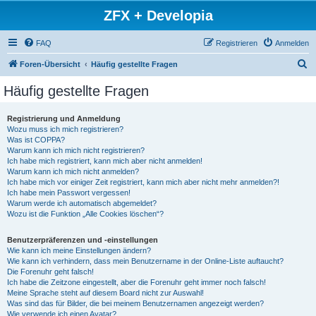
ZFX + Developia
FAQ
Registrieren
Anmelden
S
Foren-Übersicht
Häufig gestellte Fragen
u
Häufig gestellte Fragen
c
h
Registrierung und Anmeldung
Wozu muss ich mich registrieren?
e
Was ist COPPA?
Warum kann ich mich nicht registrieren?
Ich habe mich registriert, kann mich aber nicht anmelden!
Warum kann ich mich nicht anmelden?
Ich habe mich vor einiger Zeit registriert, kann mich aber nicht mehr anmelden?!
Ich habe mein Passwort vergessen!
Warum werde ich automatisch abgemeldet?
Wozu ist die Funktion „Alle Cookies löschen“?
Benutzerpräferenzen und -einstellungen
Wie kann ich meine Einstellungen ändern?
Wie kann ich verhindern, dass mein Benutzername in der Online-Liste auftaucht?
Die Forenuhr geht falsch!
Ich habe die Zeitzone eingestellt, aber die Forenuhr geht immer noch falsch!
Meine Sprache steht auf diesem Board nicht zur Auswahl!
Was sind das für Bilder, die bei meinem Benutzernamen angezeigt werden?
Wie verwende ich einen Avatar?