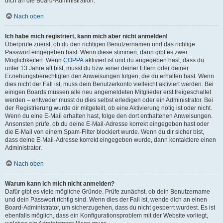
dich an die Board-Administration.
Nach oben
Ich habe mich registriert, kann mich aber nicht anmelden!
Überprüfe zuerst, ob du den richtigen Benutzernamen und das richtige
Passwort eingegeben hast. Wenn diese stimmen, dann gibt es zwei
Möglichkeiten. Wenn
COPPA
aktiviert ist und du angegeben hast, dass du
unter 13 Jahre alt bist, musst du bzw. einer deiner Eltern oder deiner
Erziehungsberechtigten den Anweisungen folgen, die du erhalten hast. Wenn
dies nicht der Fall ist, muss dein Benutzerkonto vielleicht aktiviert werden. Bei
einigen Boards müssen alle neu angemeldeten Mitglieder erst freigeschaltet
werden – entweder musst du dies selbst erledigen oder ein Administrator. Bei
der Registrierung wurde dir mitgeteilt, ob eine Aktivierung nötig ist oder nicht.
Wenn du eine E-Mail erhalten hast, folge den dort enthaltenen Anweisungen.
Ansonsten prüfe, ob du deine E-Mail-Adresse korrekt eingegeben hast oder
die E-Mail von einem Spam-Filter blockiert wurde. Wenn du dir sicher bist,
dass deine E-Mail-Adresse korrekt eingegeben wurde, dann kontaktiere einen
Administrator.
Nach oben
Warum kann ich mich nicht anmelden?
Dafür gibt es viele mögliche Gründe. Prüfe zunächst, ob dein Benutzername
und dein Passwort richtig sind. Wenn dies der Fall ist, wende dich an einen
Board-Administrator, um sicherzugehen, dass du nicht gesperrt wurdest. Es ist
ebenfalls möglich, dass ein Konfigurationsproblem mit der Website vorliegt,