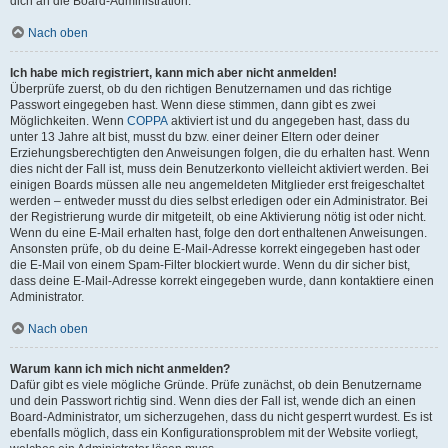
dich an die Board-Administration.
Nach oben
Ich habe mich registriert, kann mich aber nicht anmelden!
Überprüfe zuerst, ob du den richtigen Benutzernamen und das richtige
Passwort eingegeben hast. Wenn diese stimmen, dann gibt es zwei
Möglichkeiten. Wenn
COPPA
aktiviert ist und du angegeben hast, dass du
unter 13 Jahre alt bist, musst du bzw. einer deiner Eltern oder deiner
Erziehungsberechtigten den Anweisungen folgen, die du erhalten hast. Wenn
dies nicht der Fall ist, muss dein Benutzerkonto vielleicht aktiviert werden. Bei
einigen Boards müssen alle neu angemeldeten Mitglieder erst freigeschaltet
werden – entweder musst du dies selbst erledigen oder ein Administrator. Bei
der Registrierung wurde dir mitgeteilt, ob eine Aktivierung nötig ist oder nicht.
Wenn du eine E-Mail erhalten hast, folge den dort enthaltenen Anweisungen.
Ansonsten prüfe, ob du deine E-Mail-Adresse korrekt eingegeben hast oder
die E-Mail von einem Spam-Filter blockiert wurde. Wenn du dir sicher bist,
dass deine E-Mail-Adresse korrekt eingegeben wurde, dann kontaktiere einen
Administrator.
Nach oben
Warum kann ich mich nicht anmelden?
Dafür gibt es viele mögliche Gründe. Prüfe zunächst, ob dein Benutzername
und dein Passwort richtig sind. Wenn dies der Fall ist, wende dich an einen
Board-Administrator, um sicherzugehen, dass du nicht gesperrt wurdest. Es ist
ebenfalls möglich, dass ein Konfigurationsproblem mit der Website vorliegt,