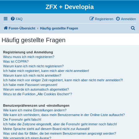
ZFX + Developia
FAQ
Registrieren
Anmelden
S
Foren-Übersicht
Häufig gestellte Fragen
u
Häufig gestellte Fragen
c
h
Registrierung und Anmeldung
Wozu muss ich mich registrieren?
e
Was ist COPPA?
Warum kann ich mich nicht registrieren?
Ich habe mich registriert, kann mich aber nicht anmelden!
Warum kann ich mich nicht anmelden?
Ich habe mich vor einiger Zeit registriert, kann mich aber nicht mehr anmelden?!
Ich habe mein Passwort vergessen!
Warum werde ich automatisch abgemeldet?
Wozu ist die Funktion „Alle Cookies löschen“?
Benutzerpräferenzen und -einstellungen
Wie kann ich meine Einstellungen ändern?
Wie kann ich verhindern, dass mein Benutzername in der Online-Liste auftaucht?
Die Forenuhr geht falsch!
Ich habe die Zeitzone eingestellt, aber die Forenuhr geht immer noch falsch!
Meine Sprache steht auf diesem Board nicht zur Auswahl!
Was sind das für Bilder, die bei meinem Benutzernamen angezeigt werden?
Wie verwende ich einen Avatar?