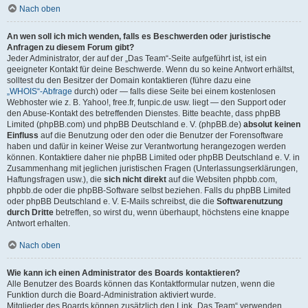
Nach oben
An wen soll ich mich wenden, falls es Beschwerden oder juristische
Anfragen zu diesem Forum gibt?
Jeder Administrator, der auf der „Das Team“-Seite aufgeführt ist, ist ein
geeigneter Kontakt für deine Beschwerde. Wenn du so keine Antwort erhältst,
solltest du den Besitzer der Domain kontaktieren (führe dazu eine
„WHOIS“-Abfrage
durch) oder — falls diese Seite bei einem kostenlosen
Webhoster wie z. B. Yahoo!, free.fr, funpic.de usw. liegt — den Support oder
den Abuse-Kontakt des betreffenden Dienstes. Bitte beachte, dass phpBB
Limited (phpBB.com) und phpBB Deutschland e. V. (phpBB.de)
absolut keinen
Einfluss
auf die Benutzung oder den oder die Benutzer der Forensoftware
haben und dafür in keiner Weise zur Verantwortung herangezogen werden
können. Kontaktiere daher nie phpBB Limited oder phpBB Deutschland e. V. in
Zusammenhang mit jeglichen juristischen Fragen (Unterlassungserklärungen,
Haftungsfragen usw.), die
sich nicht direkt
auf die Websiten phpbb.com,
phpbb.de oder die phpBB-Software selbst beziehen. Falls du phpBB Limited
oder phpBB Deutschland e. V. E-Mails schreibst, die die
Softwarenutzung
durch Dritte
betreffen, so wirst du, wenn überhaupt, höchstens eine knappe
Antwort erhalten.
Nach oben
Wie kann ich einen Administrator des Boards kontaktieren?
Alle Benutzer des Boards können das Kontaktformular nutzen, wenn die
Funktion durch die Board-Administration aktiviert wurde.
Mitglieder des Boards können zusätzlich den Link „Das Team“ verwenden.