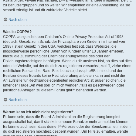
Avatarbilder, Private Nachrichten, E-Mail-Versand an andere Mitglieder, Beitritt
zu Benutzergruppen und so weiter. Wir empfehlen dir eine Anmeldung, da sie
schnell erledigt ist und dir zahlreiche Vorteile bietet.
Nach oben
Was ist COPPA?
COPPA, ausgeschrieben Children’s Online Privacy Protection Act of 1998
(deutsch: Gesetz zum Schutz der Privatsphäre von Kindern im Internet von
1998) ist ein Gesetz in den USA, welches festlegt, dass Websites, die
möglicherweise persönliche Daten von Kindern unter 13 Jahren erheben,
hierzu die Zustimmung der Eltern beziehungsweise des oder der
Erziehungsberechtigten benötigen. Wenn du dir unsicher bist, ob dies auf dich
oder die Website, auf der du dich zu registrieren versuchst, zutrifft, ziehe einen
rechtlichen Beistand zu Rate. Bitte beachte, dass phpBB Limited und der
Besitzer dieses Boards keine Rechtsberatung anbieten kann und nicht die
Anlaufstelle für Rechtsangelegenheiten jeglicher Art ist; außer solchen, die
unter der Frage „An wen soll ich mich wenden, falls es Beschwerden oder
juristische Anfragen zu diesem Forum gibt?“ behandelt werden.
Nach oben
Warum kann ich mich nicht registrieren?
Es kann sein, dass die Board-Administration die Registrierung komplett
ausgeschaltet hat, damit sich keine neuen Benutzer mehr anmelden können.
Es könnte auch sein, dass deine IP-Adresse oder der Benutzername, mit dem
du dich registrieren möchtest, gesperrt wurden. Um Hilfe zu erhalten, wende