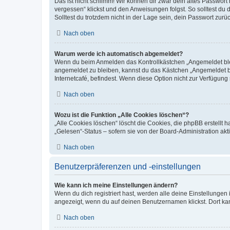
Das ist nicht schlimm! Wir können dir zwar dein altes Passwort
vergessen“ klickst und den Anweisungen folgst. So solltest du
Solltest du trotzdem nicht in der Lage sein, dein Passwort zur
Nach oben
Warum werde ich automatisch abgemeldet?
Wenn du beim Anmelden das Kontrollkästchen „Angemeldet bleib
angemeldet zu bleiben, kannst du das Kästchen „Angemeldet b
Internetcafé, befindest. Wenn diese Option nicht zur Verfügung
Nach oben
Wozu ist die Funktion „Alle Cookies löschen“?
„Alle Cookies löschen“ löscht die Cookies, die phpBB erstellt
„Gelesen“-Status – sofern sie von der Board-Administration ak
Nach oben
Benutzerpräferenzen und -einstellungen
Wie kann ich meine Einstellungen ändern?
Wenn du dich registriert hast, werden alle deine Einstellunge
angezeigt, wenn du auf deinen Benutzernamen klickst. Dort kan
Nach oben