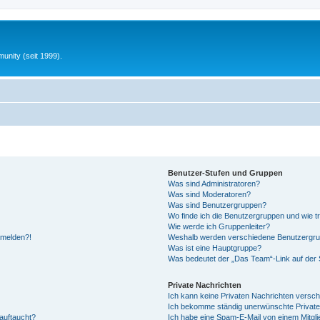
unity (seit 1999).
Benutzer-Stufen und Gruppen
Was sind Administratoren?
Was sind Moderatoren?
Was sind Benutzergruppen?
Wo finde ich die Benutzergruppen und wie tr
Wie werde ich Gruppenleiter?
anmelden?!
Weshalb werden verschiedene Benutzergrupp
Was ist eine Hauptgruppe?
Was bedeutet der „Das Team“-Link auf der S
Private Nachrichten
Ich kann keine Privaten Nachrichten versch
Ich bekomme ständig unerwünschte Private
auftaucht?
Ich habe eine Spam-E-Mail von einem Mitgli