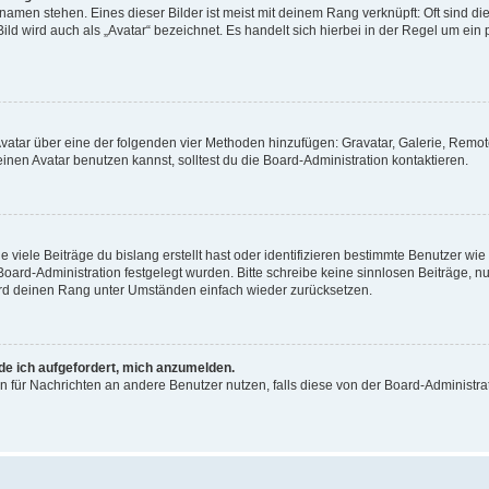
amen stehen. Eines dieser Bilder ist meist mit deinem Rang verknüpft: Oft sind di
ld wird auch als „Avatar“ bezeichnet. Es handelt sich hierbei in der Regel um ein
 Avatar über eine der folgenden vier Methoden hinzufügen: Gravatar, Galerie, Rem
en Avatar benutzen kannst, solltest du die Board-Administration kontaktieren.
viele Beiträge du bislang erstellt hast oder identifizieren bestimmte Benutzer w
 Board-Administration festgelegt wurden. Bitte schreibe keine sinnlosen Beiträge
wird deinen Rang unter Umständen einfach wieder zurücksetzen.
rde ich aufgefordert, mich anzumelden.
ion für Nachrichten an andere Benutzer nutzen, falls diese von der Board-Administ