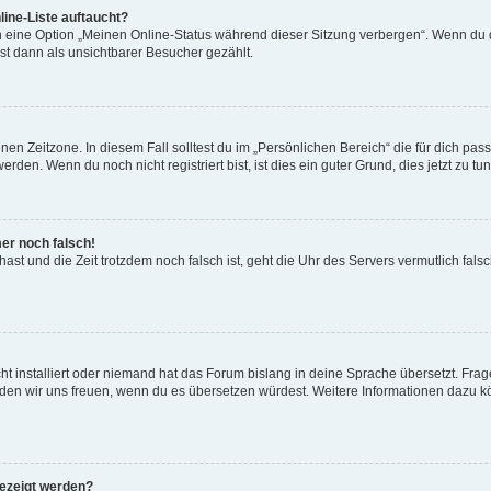
ine-Liste auftaucht?
n eine Option „Meinen Online-Status während dieser Sitzung verbergen“. Wenn du d
st dann als unsichtbarer Besucher gezählt.
en Zeitzone. In diesem Fall solltest du im „Persönlichen Bereich“ die für dich passe
den. Wenn du noch nicht registriert bist, ist dies ein guter Grund, dies jetzt zu tun
mer noch falsch!
t hast und die Zeit trotzdem noch falsch ist, geht die Uhr des Servers vermutlich fal
t installiert oder niemand hat das Forum bislang in deine Sprache übersetzt. Frag
, würden wir uns freuen, wenn du es übersetzen würdest. Weitere Informationen dazu
gezeigt werden?