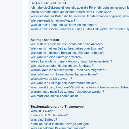
Die Forenuhr geht falsch!
Ich habe die Zeitzone eingestellt, aber die Forenuhr geht immer noch f
Meine Sprache steht auf diesem Board nicht zur Auswahl!
Was sind das für Bilder, die bei meinem Benutzernamen angezeigt we
Wie verwende ich einen Avatar?
Was ist mein Rang und wie kann ich ihn ändern?
Wenn ich bei einem Benutzer auf den E-Mail-Link klicke, werde ich au
Beiträge schreiben
Wie erstelle ich ein neues Thema oder eine Antwort?
Wie kann ich einen Beitrag bearbeiten oder löschen?
Wie kann ich meinem Beitrag eine Signatur anfügen?
Wie kann ich eine Umfrage erstellen?
Wieso kann ich nicht mehr Antwortmöglichkeiten erstellen?
Wie bearbeite oder lösche ich eine Umfrage?
Warum kann ich auf bestimmte Foren nicht zugreifen?
Weshalb kann ich keine Dateianhänge anfügen?
Weshalb wurde ich verwarnt?
Wie kann ich Beiträge den Moderatoren melden?
Was bewirkt die „Speichern“-Schaltfläche beim Schreiben eines Beitra
Warum muss mein Beitrag erst freigegeben werden?
Wie markiere ich ein Thema als neu?
Textformatierung und Thementypen
Was ist BBCode?
Kann ich HTML benutzen?
Was sind Smileys?
Kann ich Bilder in meine Beiträge einfügen?
Was sind globale Bekanntmachungen?