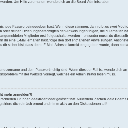
 wurden. Um Hilfe zu erhalten, wende dich an die Board-Administration.
 richtige Passwort eingegeben hast. Wenn diese stimmen, dann gibt es zwei Mögl
tern oder deiner Erziehungsberechtigten den Anweisungen folgen, die du erhalten ha
u angemeldeten Mitglieder erst freigeschaltet werden – entweder musst du dies selbs
. Wenn du eine E-Mail erhalten hast, folge den dort enthaltenen Anweisungen. Ansons
 dir sicher bist, dass deine E-Mail-Adresse korrekt eingegeben wurde, dann kontak
Benutzername und dein Passwort richtig sind. Wenn dies der Fall ist, wende dich a
ionsproblem mit der Website vorliegt, welches ein Administrator lösen muss.
icht mehr anmelden?!
erschieden Gründen deaktiviert oder gelöscht hat. Außerdem löschen viele Boards r
triere dich einfach erneut und nimm aktiv an den Diskussionen teil!