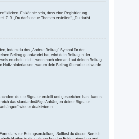
n“ klicken. Es könnte sein, dass eine Registrierung
t. Z. B. „Du darfst neue Themen erstellen“, „Du darfst
iten, indem du das „Ändere Beitrag“-Symbol für den
inen Beitrag geantwortet hat, wird dein Beitrag in der
nweis erscheint nicht, wenn noch niemand auf deinen Beitrag
ne Notiz hinterlassen, warum dein Beitrag überarbeitet wurde.
chdem du die Signatur erstellt und gespeichert hast, kannst
Bereich das standardmäßige Anhängen deiner Signatur
r anhängen“ wieder deaktivieren.
ormulars zur Beitragserstellung. Solltest du diesen Bereich
rtmöglichkeiten in die entsprechenden Felder eingeben und