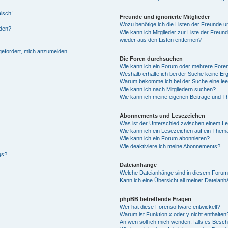
alsch!
Freunde und ignorierte Mitglieder
Wozu benötige ich die Listen der Freunde un
rden?
Wie kann ich Mitglieder zur Liste der Freund
wieder aus den Listen entfernen?
fgefordert, mich anzumelden.
Die Foren durchsuchen
Wie kann ich ein Forum oder mehrere For
Weshalb erhalte ich bei der Suche keine Er
Warum bekomme ich bei der Suche eine lee
Wie kann ich nach Mitgliedern suchen?
Wie kann ich meine eigenen Beiträge und T
Abonnements und Lesezeichen
Was ist der Unterschied zwischen einem L
Wie kann ich ein Lesezeichen auf ein Them
Wie kann ich ein Forum abonnieren?
Wie deaktiviere ich meine Abonnements?
gs?
Dateianhänge
Welche Dateianhänge sind in diesem Forum
Kann ich eine Übersicht all meiner Dateian
phpBB betreffende Fragen
Wer hat diese Forensoftware entwickelt?
Warum ist Funktion x oder y nicht enthalten
An wen soll ich mich wenden, falls es Besc