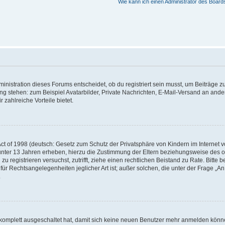
Wie kann ich einen Administrator des Board
istration dieses Forums entscheidet, ob du registriert sein musst, um Beiträge zu s
ung stehen: zum Beispiel Avatarbilder, Private Nachrichten, E-Mail-Versand an ander
 zahlreiche Vorteile bietet.
t of 1998 (deutsch: Gesetz zum Schutz der Privatsphäre von Kindern im Internet vo
unter 13 Jahren erheben, hierzu die Zustimmung der Eltern beziehungsweise des o
h zu registrieren versuchst, zutrifft, ziehe einen rechtlichen Beistand zu Rate. Bit
für Rechtsangelegenheiten jeglicher Art ist; außer solchen, die unter der Frage „
.
g komplett ausgeschaltet hat, damit sich keine neuen Benutzer mehr anmelden könn