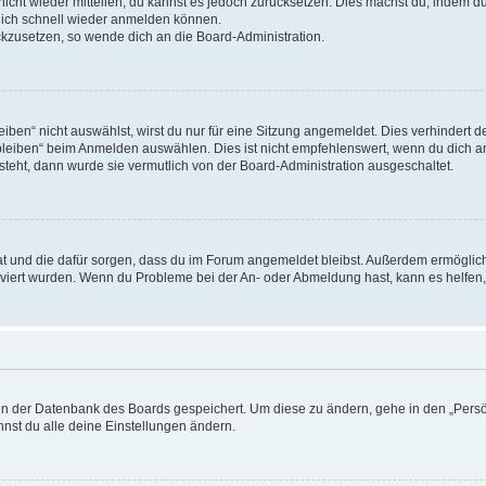
 nicht wieder mitteilen, du kannst es jedoch zurücksetzen. Dies machst du, indem 
 dich schnell wieder anmelden können.
ückzusetzen, so wende dich an die Board-Administration.
en“ nicht auswählst, wirst du nur für eine Sitzung angemeldet. Dies verhindert 
leiben“ beim Anmelden auswählen. Dies ist nicht empfehlenswert, wenn du dich an
 steht, dann wurde sie vermutlich von der Board-Administration ausgeschaltet.
 hat und die dafür sorgen, dass du im Forum angemeldet bleibst. Außerdem ermögli
tiviert wurden. Wenn du Probleme bei der An- oder Abmeldung hast, kann es helfen
n in der Datenbank des Boards gespeichert. Um diese zu ändern, gehe in den „Persö
nst du alle deine Einstellungen ändern.