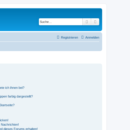
Suche
Erweiterte Suche
Registrieren
Anmelden
ete ich ihnen bei?
en farbig dargestellt?
tartseite?
icken!
 Nachrichten!
ed dieses Forums erhalten!