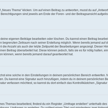
„Neues Thema“ klicken. Um auf einen Beitrag zu antworten, musst du auf „Antworte
e Berechtigungen sind jeweils am Ende der Foren- und der Beitragsansicht aufgeliste
r deine eigenen Beiträge bearbeiten oder löschen. Du kannst einen Beitrag bearbe
inen begrenzten Zeitraum nach seiner Erstellung möglich. Wenn bereits jemand auf de
 die Anzahl als auch der letzte Zeitpunkt der Bearbeitungen angezeigt. Dieser Hi
en Beitrag überarbeitet hat. Diese können jedoch, falls sie es für nötig halten, ei
hen können, wenn bereits jemand darauf geantwortet hat.
st eine solche in den Einstellungen in deinem persönlichen Bereich entwerfen. Na
eren. Du kannst eine Signatur auch hinzufügen, indem du in deinem persönlichen 
atur verfassen möchtest, so kannst du dort einfach das Kontrollkästchen „Signatu
s Themas bearbeitest, findest du ein Register „Umfrage erstellen“ unterhalb des F
htigung, Umfragen zu erstellen. Du solltest einen Titel und mindestens zwei Antwo