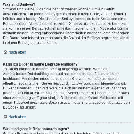
Was sind Smileys?
Smileys sind kleine Bilder, die benutzt werden können, um ein Gefühl
auszudrücken. Für jeden Smiley gibt es einen kurzen Code, z. B. bedeutet :)
fröhlich und :( traurig. Die Liste aller Smileys kannst du beim Verfassen eines
Beitrags sehen. Versuche bitte trotzdem, Smileys nicht zu häufig zu benutzen,
sie können einen Beitrag schnell unlesbar machen und ein Moderator könnte
deshalb deinen Beitrag entsprechend überarbeiten oder gar komplett löschen.
Die Board-Administration kann auch die Anzahl der Smileys begrenzen, die du
in einem Beitrag benutzen kannst.
Nach oben
Kann ich Bilder in meine Beiträge einfügen?
Ja, Bilder können in deinem Beitrag angezeigt werden. Wenn die
Administration Dateianhänge erlaubt hat, kannst du das Bild auch direkt
hochladen. Ansonsten musst du zu einem Bild verlinken, das auf einem
öffentlich zugänglichen Server liegt, z. B. http://www.domain.tld/mein-bild.gif.
Du kannst weder Bilder verlinken, die sich auf deinem eigenen PC befinden
(außer es ist ein öffentlich zugänglicher Server), noch zu Bildern, die nur nach
einer Anmeldung verfügbar sind, z. B. Hotmail- oder Yahoo-Mailboxen, mit
einem Passwort geschützte Seiten usw. Um das Bild anzuzeigen, benutze den
BBCode-Tag „[img]“.
Nach oben
Was sind globale Bekanntmachungen?
Globale Bekanntmachungen beinhalten wichtige Informationen, deshalb