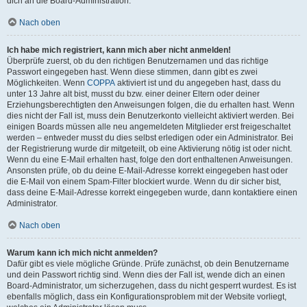
dich an die Board-Administration.
Nach oben
Ich habe mich registriert, kann mich aber nicht anmelden!
Überprüfe zuerst, ob du den richtigen Benutzernamen und das richtige
Passwort eingegeben hast. Wenn diese stimmen, dann gibt es zwei
Möglichkeiten. Wenn
COPPA
aktiviert ist und du angegeben hast, dass du
unter 13 Jahre alt bist, musst du bzw. einer deiner Eltern oder deiner
Erziehungsberechtigten den Anweisungen folgen, die du erhalten hast. Wenn
dies nicht der Fall ist, muss dein Benutzerkonto vielleicht aktiviert werden. Bei
einigen Boards müssen alle neu angemeldeten Mitglieder erst freigeschaltet
werden – entweder musst du dies selbst erledigen oder ein Administrator. Bei
der Registrierung wurde dir mitgeteilt, ob eine Aktivierung nötig ist oder nicht.
Wenn du eine E-Mail erhalten hast, folge den dort enthaltenen Anweisungen.
Ansonsten prüfe, ob du deine E-Mail-Adresse korrekt eingegeben hast oder
die E-Mail von einem Spam-Filter blockiert wurde. Wenn du dir sicher bist,
dass deine E-Mail-Adresse korrekt eingegeben wurde, dann kontaktiere einen
Administrator.
Nach oben
Warum kann ich mich nicht anmelden?
Dafür gibt es viele mögliche Gründe. Prüfe zunächst, ob dein Benutzername
und dein Passwort richtig sind. Wenn dies der Fall ist, wende dich an einen
Board-Administrator, um sicherzugehen, dass du nicht gesperrt wurdest. Es ist
ebenfalls möglich, dass ein Konfigurationsproblem mit der Website vorliegt,