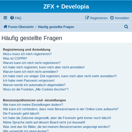
ZFX + Developia
FAQ
Registrieren
Anmelden
S
Foren-Übersicht
Häufig gestellte Fragen
u
Häufig gestellte Fragen
c
h
Registrierung und Anmeldung
Wozu muss ich mich registrieren?
e
Was ist COPPA?
Warum kann ich mich nicht registrieren?
Ich habe mich registriert, kann mich aber nicht anmelden!
Warum kann ich mich nicht anmelden?
Ich habe mich vor einiger Zeit registriert, kann mich aber nicht mehr anmelden?!
Ich habe mein Passwort vergessen!
Warum werde ich automatisch abgemeldet?
Wozu ist die Funktion „Alle Cookies löschen“?
Benutzerpräferenzen und -einstellungen
Wie kann ich meine Einstellungen ändern?
Wie kann ich verhindern, dass mein Benutzername in der Online-Liste auftaucht?
Die Forenuhr geht falsch!
Ich habe die Zeitzone eingestellt, aber die Forenuhr geht immer noch falsch!
Meine Sprache steht auf diesem Board nicht zur Auswahl!
Was sind das für Bilder, die bei meinem Benutzernamen angezeigt werden?
Wie verwende ich einen Avatar?