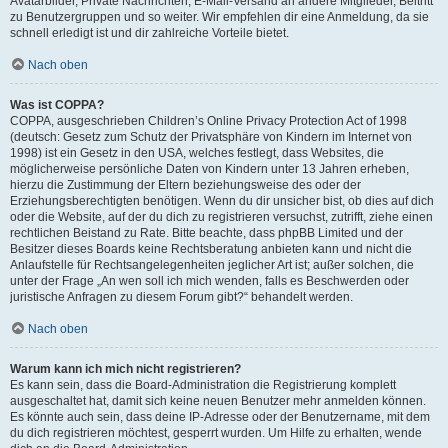
Avatarbilder, Private Nachrichten, E-Mail-Versand an andere Mitglieder, Beitritt
zu Benutzergruppen und so weiter. Wir empfehlen dir eine Anmeldung, da sie
schnell erledigt ist und dir zahlreiche Vorteile bietet.
Nach oben
Was ist COPPA?
COPPA, ausgeschrieben Children’s Online Privacy Protection Act of 1998
(deutsch: Gesetz zum Schutz der Privatsphäre von Kindern im Internet von
1998) ist ein Gesetz in den USA, welches festlegt, dass Websites, die
möglicherweise persönliche Daten von Kindern unter 13 Jahren erheben,
hierzu die Zustimmung der Eltern beziehungsweise des oder der
Erziehungsberechtigten benötigen. Wenn du dir unsicher bist, ob dies auf dich
oder die Website, auf der du dich zu registrieren versuchst, zutrifft, ziehe einen
rechtlichen Beistand zu Rate. Bitte beachte, dass phpBB Limited und der
Besitzer dieses Boards keine Rechtsberatung anbieten kann und nicht die
Anlaufstelle für Rechtsangelegenheiten jeglicher Art ist; außer solchen, die
unter der Frage „An wen soll ich mich wenden, falls es Beschwerden oder
juristische Anfragen zu diesem Forum gibt?“ behandelt werden.
Nach oben
Warum kann ich mich nicht registrieren?
Es kann sein, dass die Board-Administration die Registrierung komplett
ausgeschaltet hat, damit sich keine neuen Benutzer mehr anmelden können.
Es könnte auch sein, dass deine IP-Adresse oder der Benutzername, mit dem
du dich registrieren möchtest, gesperrt wurden. Um Hilfe zu erhalten, wende