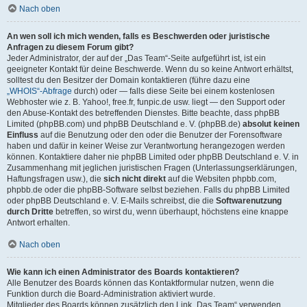
Nach oben
An wen soll ich mich wenden, falls es Beschwerden oder juristische
Anfragen zu diesem Forum gibt?
Jeder Administrator, der auf der „Das Team“-Seite aufgeführt ist, ist ein
geeigneter Kontakt für deine Beschwerde. Wenn du so keine Antwort erhältst,
solltest du den Besitzer der Domain kontaktieren (führe dazu eine
„WHOIS“-Abfrage
durch) oder — falls diese Seite bei einem kostenlosen
Webhoster wie z. B. Yahoo!, free.fr, funpic.de usw. liegt — den Support oder
den Abuse-Kontakt des betreffenden Dienstes. Bitte beachte, dass phpBB
Limited (phpBB.com) und phpBB Deutschland e. V. (phpBB.de)
absolut keinen
Einfluss
auf die Benutzung oder den oder die Benutzer der Forensoftware
haben und dafür in keiner Weise zur Verantwortung herangezogen werden
können. Kontaktiere daher nie phpBB Limited oder phpBB Deutschland e. V. in
Zusammenhang mit jeglichen juristischen Fragen (Unterlassungserklärungen,
Haftungsfragen usw.), die
sich nicht direkt
auf die Websiten phpbb.com,
phpbb.de oder die phpBB-Software selbst beziehen. Falls du phpBB Limited
oder phpBB Deutschland e. V. E-Mails schreibst, die die
Softwarenutzung
durch Dritte
betreffen, so wirst du, wenn überhaupt, höchstens eine knappe
Antwort erhalten.
Nach oben
Wie kann ich einen Administrator des Boards kontaktieren?
Alle Benutzer des Boards können das Kontaktformular nutzen, wenn die
Funktion durch die Board-Administration aktiviert wurde.
Mitglieder des Boards können zusätzlich den Link „Das Team“ verwenden.