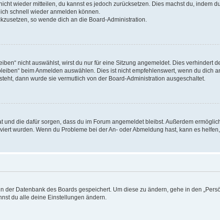
 nicht wieder mitteilen, du kannst es jedoch zurücksetzen. Dies machst du, indem 
 dich schnell wieder anmelden können.
ückzusetzen, so wende dich an die Board-Administration.
en“ nicht auswählst, wirst du nur für eine Sitzung angemeldet. Dies verhindert 
leiben“ beim Anmelden auswählen. Dies ist nicht empfehlenswert, wenn du dich an
 steht, dann wurde sie vermutlich von der Board-Administration ausgeschaltet.
 hat und die dafür sorgen, dass du im Forum angemeldet bleibst. Außerdem ermögli
tiviert wurden. Wenn du Probleme bei der An- oder Abmeldung hast, kann es helfen
n in der Datenbank des Boards gespeichert. Um diese zu ändern, gehe in den „Persö
nst du alle deine Einstellungen ändern.