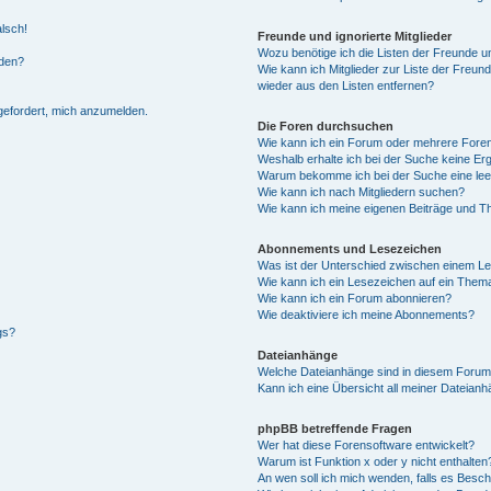
alsch!
Freunde und ignorierte Mitglieder
Wozu benötige ich die Listen der Freunde un
rden?
Wie kann ich Mitglieder zur Liste der Freund
wieder aus den Listen entfernen?
fgefordert, mich anzumelden.
Die Foren durchsuchen
Wie kann ich ein Forum oder mehrere For
Weshalb erhalte ich bei der Suche keine Er
Warum bekomme ich bei der Suche eine lee
Wie kann ich nach Mitgliedern suchen?
Wie kann ich meine eigenen Beiträge und T
Abonnements und Lesezeichen
Was ist der Unterschied zwischen einem L
Wie kann ich ein Lesezeichen auf ein Them
Wie kann ich ein Forum abonnieren?
Wie deaktiviere ich meine Abonnements?
gs?
Dateianhänge
Welche Dateianhänge sind in diesem Forum
Kann ich eine Übersicht all meiner Dateian
phpBB betreffende Fragen
Wer hat diese Forensoftware entwickelt?
Warum ist Funktion x oder y nicht enthalten
An wen soll ich mich wenden, falls es Besc