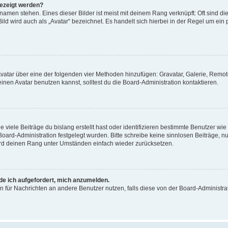
gezeigt werden?
amen stehen. Eines dieser Bilder ist meist mit deinem Rang verknüpft: Oft sind di
ld wird auch als „Avatar“ bezeichnet. Es handelt sich hierbei in der Regel um ein
 Avatar über eine der folgenden vier Methoden hinzufügen: Gravatar, Galerie, Rem
en Avatar benutzen kannst, solltest du die Board-Administration kontaktieren.
viele Beiträge du bislang erstellt hast oder identifizieren bestimmte Benutzer w
 Board-Administration festgelegt wurden. Bitte schreibe keine sinnlosen Beiträge
wird deinen Rang unter Umständen einfach wieder zurücksetzen.
rde ich aufgefordert, mich anzumelden.
ion für Nachrichten an andere Benutzer nutzen, falls diese von der Board-Administ