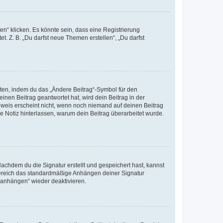
n“ klicken. Es könnte sein, dass eine Registrierung
t. Z. B. „Du darfst neue Themen erstellen“, „Du darfst
iten, indem du das „Ändere Beitrag“-Symbol für den
inen Beitrag geantwortet hat, wird dein Beitrag in der
nweis erscheint nicht, wenn noch niemand auf deinen Beitrag
ne Notiz hinterlassen, warum dein Beitrag überarbeitet wurde.
chdem du die Signatur erstellt und gespeichert hast, kannst
Bereich das standardmäßige Anhängen deiner Signatur
r anhängen“ wieder deaktivieren.