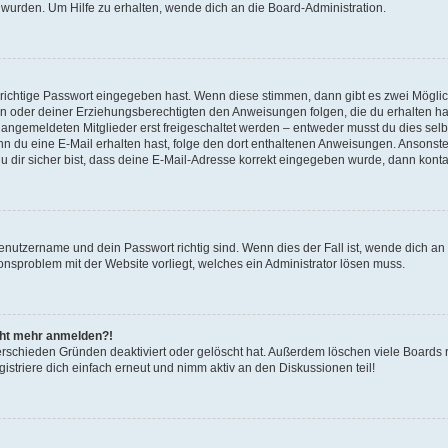
 wurden. Um Hilfe zu erhalten, wende dich an die Board-Administration.
 richtige Passwort eingegeben hast. Wenn diese stimmen, dann gibt es zwei Mögl
tern oder deiner Erziehungsberechtigten den Anweisungen folgen, die du erhalten ha
u angemeldeten Mitglieder erst freigeschaltet werden – entweder musst du dies selbs
. Wenn du eine E-Mail erhalten hast, folge den dort enthaltenen Anweisungen. Ansons
 dir sicher bist, dass deine E-Mail-Adresse korrekt eingegeben wurde, dann kontak
Benutzername und dein Passwort richtig sind. Wenn dies der Fall ist, wende dich a
ionsproblem mit der Website vorliegt, welches ein Administrator lösen muss.
icht mehr anmelden?!
erschieden Gründen deaktiviert oder gelöscht hat. Außerdem löschen viele Boards r
triere dich einfach erneut und nimm aktiv an den Diskussionen teil!