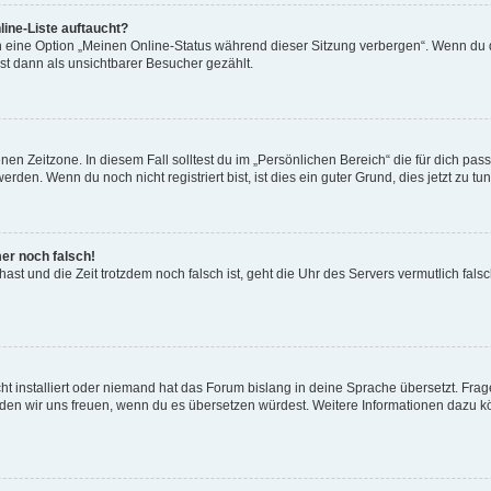
ine-Liste auftaucht?
n eine Option „Meinen Online-Status während dieser Sitzung verbergen“. Wenn du d
st dann als unsichtbarer Besucher gezählt.
en Zeitzone. In diesem Fall solltest du im „Persönlichen Bereich“ die für dich passe
den. Wenn du noch nicht registriert bist, ist dies ein guter Grund, dies jetzt zu tun
mer noch falsch!
t hast und die Zeit trotzdem noch falsch ist, geht die Uhr des Servers vermutlich fal
t installiert oder niemand hat das Forum bislang in deine Sprache übersetzt. Frag
, würden wir uns freuen, wenn du es übersetzen würdest. Weitere Informationen dazu