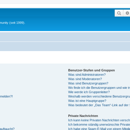
Such
unity (seit 1999).
Benutzer-Stufen und Gruppen
Was sind Administratoren?
Was sind Moderatoren?
Was sind Benutzergruppen?
Wo finde ich die Benutzergruppen und wie tr
Wie werde ich Gruppenleiter?
anmelden?!
Weshalb werden verschiedene Benutzergrupp
Was ist eine Hauptgruppe?
Was bedeutet der „Das Team“-Link auf der S
Private Nachrichten
Ich kann keine Privaten Nachrichten versch
Ich bekomme ständig unerwünschte Private
auftaucht?
Ich habe eine Spam-E-Mail von einem Mitgli