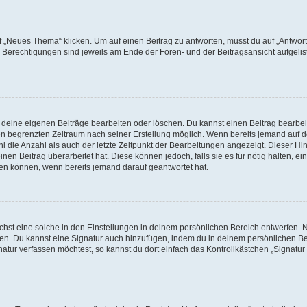
„Neues Thema“ klicken. Um auf einen Beitrag zu antworten, musst du auf „Antworte
e Berechtigungen sind jeweils am Ende der Foren- und der Beitragsansicht aufgeliste
r deine eigenen Beiträge bearbeiten oder löschen. Du kannst einen Beitrag bearbe
inen begrenzten Zeitraum nach seiner Erstellung möglich. Wenn bereits jemand auf de
 die Anzahl als auch der letzte Zeitpunkt der Bearbeitungen angezeigt. Dieser Hi
en Beitrag überarbeitet hat. Diese können jedoch, falls sie es für nötig halten, ei
hen können, wenn bereits jemand darauf geantwortet hat.
st eine solche in den Einstellungen in deinem persönlichen Bereich entwerfen. Na
eren. Du kannst eine Signatur auch hinzufügen, indem du in deinem persönlichen 
atur verfassen möchtest, so kannst du dort einfach das Kontrollkästchen „Signatu