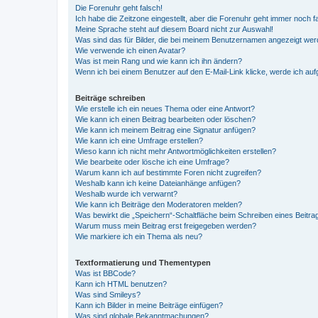
Die Forenuhr geht falsch!
Ich habe die Zeitzone eingestellt, aber die Forenuhr geht immer noch f
Meine Sprache steht auf diesem Board nicht zur Auswahl!
Was sind das für Bilder, die bei meinem Benutzernamen angezeigt we
Wie verwende ich einen Avatar?
Was ist mein Rang und wie kann ich ihn ändern?
Wenn ich bei einem Benutzer auf den E-Mail-Link klicke, werde ich au
Beiträge schreiben
Wie erstelle ich ein neues Thema oder eine Antwort?
Wie kann ich einen Beitrag bearbeiten oder löschen?
Wie kann ich meinem Beitrag eine Signatur anfügen?
Wie kann ich eine Umfrage erstellen?
Wieso kann ich nicht mehr Antwortmöglichkeiten erstellen?
Wie bearbeite oder lösche ich eine Umfrage?
Warum kann ich auf bestimmte Foren nicht zugreifen?
Weshalb kann ich keine Dateianhänge anfügen?
Weshalb wurde ich verwarnt?
Wie kann ich Beiträge den Moderatoren melden?
Was bewirkt die „Speichern“-Schaltfläche beim Schreiben eines Beitra
Warum muss mein Beitrag erst freigegeben werden?
Wie markiere ich ein Thema als neu?
Textformatierung und Thementypen
Was ist BBCode?
Kann ich HTML benutzen?
Was sind Smileys?
Kann ich Bilder in meine Beiträge einfügen?
Was sind globale Bekanntmachungen?