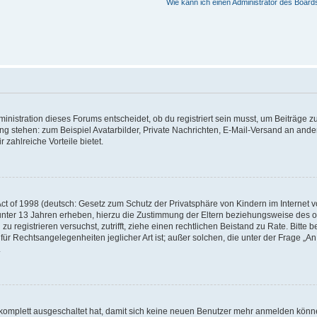
Wie kann ich einen Administrator des Board
istration dieses Forums entscheidet, ob du registriert sein musst, um Beiträge zu s
ung stehen: zum Beispiel Avatarbilder, Private Nachrichten, E-Mail-Versand an ander
 zahlreiche Vorteile bietet.
t of 1998 (deutsch: Gesetz zum Schutz der Privatsphäre von Kindern im Internet vo
unter 13 Jahren erheben, hierzu die Zustimmung der Eltern beziehungsweise des o
h zu registrieren versuchst, zutrifft, ziehe einen rechtlichen Beistand zu Rate. Bit
für Rechtsangelegenheiten jeglicher Art ist; außer solchen, die unter der Frage „
.
g komplett ausgeschaltet hat, damit sich keine neuen Benutzer mehr anmelden könn