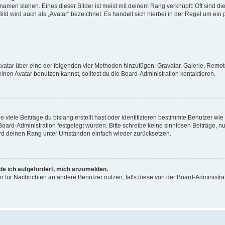
amen stehen. Eines dieser Bilder ist meist mit deinem Rang verknüpft: Oft sind di
ld wird auch als „Avatar“ bezeichnet. Es handelt sich hierbei in der Regel um ein
 Avatar über eine der folgenden vier Methoden hinzufügen: Gravatar, Galerie, Rem
en Avatar benutzen kannst, solltest du die Board-Administration kontaktieren.
viele Beiträge du bislang erstellt hast oder identifizieren bestimmte Benutzer w
 Board-Administration festgelegt wurden. Bitte schreibe keine sinnlosen Beiträge
wird deinen Rang unter Umständen einfach wieder zurücksetzen.
rde ich aufgefordert, mich anzumelden.
ion für Nachrichten an andere Benutzer nutzen, falls diese von der Board-Administ