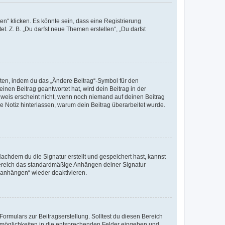
n“ klicken. Es könnte sein, dass eine Registrierung
t. Z. B. „Du darfst neue Themen erstellen“, „Du darfst
iten, indem du das „Ändere Beitrag“-Symbol für den
inen Beitrag geantwortet hat, wird dein Beitrag in der
nweis erscheint nicht, wenn noch niemand auf deinen Beitrag
ne Notiz hinterlassen, warum dein Beitrag überarbeitet wurde.
chdem du die Signatur erstellt und gespeichert hast, kannst
Bereich das standardmäßige Anhängen deiner Signatur
r anhängen“ wieder deaktivieren.
ormulars zur Beitragserstellung. Solltest du diesen Bereich
rtmöglichkeiten in die entsprechenden Felder eingeben und