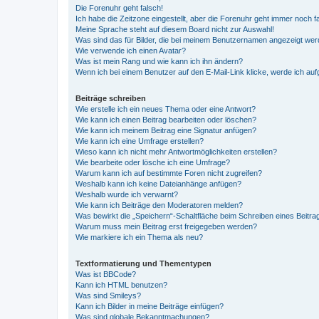
Die Forenuhr geht falsch!
Ich habe die Zeitzone eingestellt, aber die Forenuhr geht immer noch f
Meine Sprache steht auf diesem Board nicht zur Auswahl!
Was sind das für Bilder, die bei meinem Benutzernamen angezeigt we
Wie verwende ich einen Avatar?
Was ist mein Rang und wie kann ich ihn ändern?
Wenn ich bei einem Benutzer auf den E-Mail-Link klicke, werde ich au
Beiträge schreiben
Wie erstelle ich ein neues Thema oder eine Antwort?
Wie kann ich einen Beitrag bearbeiten oder löschen?
Wie kann ich meinem Beitrag eine Signatur anfügen?
Wie kann ich eine Umfrage erstellen?
Wieso kann ich nicht mehr Antwortmöglichkeiten erstellen?
Wie bearbeite oder lösche ich eine Umfrage?
Warum kann ich auf bestimmte Foren nicht zugreifen?
Weshalb kann ich keine Dateianhänge anfügen?
Weshalb wurde ich verwarnt?
Wie kann ich Beiträge den Moderatoren melden?
Was bewirkt die „Speichern“-Schaltfläche beim Schreiben eines Beitra
Warum muss mein Beitrag erst freigegeben werden?
Wie markiere ich ein Thema als neu?
Textformatierung und Thementypen
Was ist BBCode?
Kann ich HTML benutzen?
Was sind Smileys?
Kann ich Bilder in meine Beiträge einfügen?
Was sind globale Bekanntmachungen?