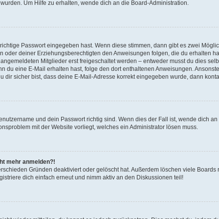
 wurden. Um Hilfe zu erhalten, wende dich an die Board-Administration.
 richtige Passwort eingegeben hast. Wenn diese stimmen, dann gibt es zwei Mögl
tern oder deiner Erziehungsberechtigten den Anweisungen folgen, die du erhalten ha
u angemeldeten Mitglieder erst freigeschaltet werden – entweder musst du dies selbs
. Wenn du eine E-Mail erhalten hast, folge den dort enthaltenen Anweisungen. Ansons
 dir sicher bist, dass deine E-Mail-Adresse korrekt eingegeben wurde, dann kontak
Benutzername und dein Passwort richtig sind. Wenn dies der Fall ist, wende dich a
ionsproblem mit der Website vorliegt, welches ein Administrator lösen muss.
icht mehr anmelden?!
erschieden Gründen deaktiviert oder gelöscht hat. Außerdem löschen viele Boards r
triere dich einfach erneut und nimm aktiv an den Diskussionen teil!