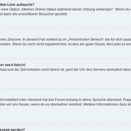
ine-Liste auftaucht?
n eine Option „Meinen Online-Status während dieser Sitzung verbergen“. Wenn du d
st dann als unsichtbarer Besucher gezählt.
en Zeitzone. In diesem Fall solltest du im „Persönlichen Bereich“ die für dich passe
den. Wenn du noch nicht registriert bist, ist dies ein guter Grund, dies jetzt zu tun
mer noch falsch!
t hast und die Zeit trotzdem noch falsch ist, geht die Uhr des Servers vermutlich fal
t installiert oder niemand hat das Forum bislang in deine Sprache übersetzt. Frag
, würden wir uns freuen, wenn du es übersetzen würdest. Weitere Informationen dazu
gezeigt werden?