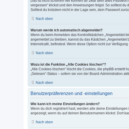
Das ist nicht schlimm! Wir können dir zwar dein altes Passwort
vergessen“ klickst und den Anweisungen folgst. So solltest du
Solltest du trotzdem nicht in der Lage sein, dein Passwort zur
Nach oben
Warum werde ich automatisch abgemeldet?
Wenn du beim Anmelden das Kontrollkästchen „Angemeldet bleib
angemeldet zu bleiben, kannst du das Kästchen „Angemeldet b
Internetcafé, befindest. Wenn diese Option nicht zur Verfügung
Nach oben
Wozu ist die Funktion „Alle Cookies löschen“?
„Alle Cookies löschen“ löscht die Cookies, die phpBB erstellt
„Gelesen“-Status – sofern sie von der Board-Administration ak
Nach oben
Benutzerpräferenzen und -einstellungen
Wie kann ich meine Einstellungen ändern?
Wenn du dich registriert hast, werden alle deine Einstellunge
angezeigt, wenn du auf deinen Benutzernamen klickst. Dort kan
Nach oben