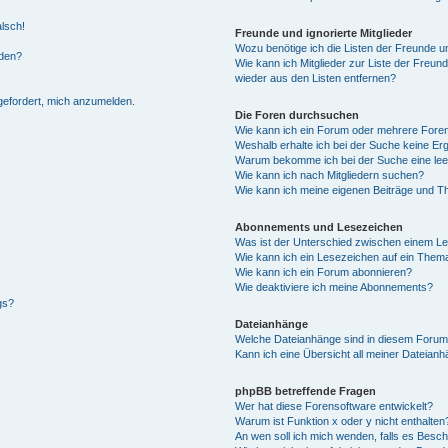
alsch!
Freunde und ignorierte Mitglieder
Wozu benötige ich die Listen der Freunde un
rden?
Wie kann ich Mitglieder zur Liste der Freund
wieder aus den Listen entfernen?
fgefordert, mich anzumelden.
Die Foren durchsuchen
Wie kann ich ein Forum oder mehrere For
Weshalb erhalte ich bei der Suche keine Er
Warum bekomme ich bei der Suche eine lee
Wie kann ich nach Mitgliedern suchen?
Wie kann ich meine eigenen Beiträge und T
Abonnements und Lesezeichen
Was ist der Unterschied zwischen einem L
Wie kann ich ein Lesezeichen auf ein Them
Wie kann ich ein Forum abonnieren?
Wie deaktiviere ich meine Abonnements?
gs?
Dateianhänge
Welche Dateianhänge sind in diesem Forum
Kann ich eine Übersicht all meiner Dateian
phpBB betreffende Fragen
Wer hat diese Forensoftware entwickelt?
Warum ist Funktion x oder y nicht enthalten
An wen soll ich mich wenden, falls es Besc