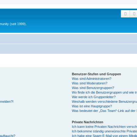
Such
unity (seit 1999).
Benutzer-Stufen und Gruppen
Was sind Administratoren?
Was sind Moderatoren?
Was sind Benutzergruppen?
Wo finde ich die Benutzergruppen und wie tr
Wie werde ich Gruppenleiter?
anmelden?!
Weshalb werden verschiedene Benutzergrupp
Was ist eine Hauptgruppe?
Was bedeutet der „Das Team“-Link auf der S
Private Nachrichten
Ich kann keine Privaten Nachrichten versch
Ich bekomme ständig unerwünschte Private
auftaucht?
Ich habe eine Spam-E-Mail von einem Mitgli