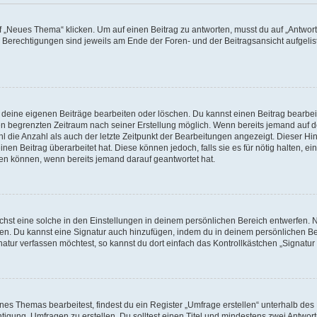
„Neues Thema“ klicken. Um auf einen Beitrag zu antworten, musst du auf „Antworte
e Berechtigungen sind jeweils am Ende der Foren- und der Beitragsansicht aufgeliste
r deine eigenen Beiträge bearbeiten oder löschen. Du kannst einen Beitrag bearbe
inen begrenzten Zeitraum nach seiner Erstellung möglich. Wenn bereits jemand auf de
 die Anzahl als auch der letzte Zeitpunkt der Bearbeitungen angezeigt. Dieser Hi
en Beitrag überarbeitet hat. Diese können jedoch, falls sie es für nötig halten, ei
hen können, wenn bereits jemand darauf geantwortet hat.
st eine solche in den Einstellungen in deinem persönlichen Bereich entwerfen. Na
eren. Du kannst eine Signatur auch hinzufügen, indem du in deinem persönlichen 
atur verfassen möchtest, so kannst du dort einfach das Kontrollkästchen „Signatu
s Themas bearbeitest, findest du ein Register „Umfrage erstellen“ unterhalb des F
htigung, Umfragen zu erstellen. Du solltest einen Titel und mindestens zwei Antwo