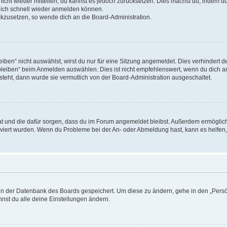
 nicht wieder mitteilen, du kannst es jedoch zurücksetzen. Dies machst du, indem 
 dich schnell wieder anmelden können.
ückzusetzen, so wende dich an die Board-Administration.
en“ nicht auswählst, wirst du nur für eine Sitzung angemeldet. Dies verhindert 
leiben“ beim Anmelden auswählen. Dies ist nicht empfehlenswert, wenn du dich an
 steht, dann wurde sie vermutlich von der Board-Administration ausgeschaltet.
 hat und die dafür sorgen, dass du im Forum angemeldet bleibst. Außerdem ermögli
tiviert wurden. Wenn du Probleme bei der An- oder Abmeldung hast, kann es helfen
n in der Datenbank des Boards gespeichert. Um diese zu ändern, gehe in den „Persö
nst du alle deine Einstellungen ändern.