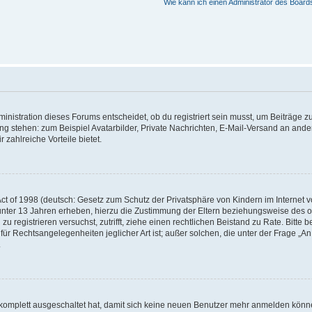
Wie kann ich einen Administrator des Board
istration dieses Forums entscheidet, ob du registriert sein musst, um Beiträge zu s
ung stehen: zum Beispiel Avatarbilder, Private Nachrichten, E-Mail-Versand an ander
 zahlreiche Vorteile bietet.
t of 1998 (deutsch: Gesetz zum Schutz der Privatsphäre von Kindern im Internet vo
unter 13 Jahren erheben, hierzu die Zustimmung der Eltern beziehungsweise des o
h zu registrieren versuchst, zutrifft, ziehe einen rechtlichen Beistand zu Rate. Bit
für Rechtsangelegenheiten jeglicher Art ist; außer solchen, die unter der Frage „
.
g komplett ausgeschaltet hat, damit sich keine neuen Benutzer mehr anmelden könn