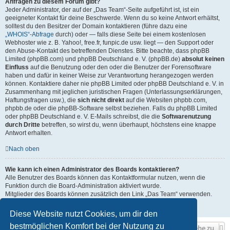
Anfragen zu diesem Forum gibt?
Jeder Administrator, der auf der „Das Team“-Seite aufgeführt ist, ist ein
geeigneter Kontakt für deine Beschwerde. Wenn du so keine Antwort erhältst,
solltest du den Besitzer der Domain kontaktieren (führe dazu eine
„WHOIS“-Abfrage
durch) oder — falls diese Seite bei einem kostenlosen
Webhoster wie z. B. Yahoo!, free.fr, funpic.de usw. liegt — den Support oder
den Abuse-Kontakt des betreffenden Dienstes. Bitte beachte, dass phpBB
Limited (phpBB.com) und phpBB Deutschland e. V. (phpBB.de)
absolut keinen
Einfluss
auf die Benutzung oder den oder die Benutzer der Forensoftware
haben und dafür in keiner Weise zur Verantwortung herangezogen werden
können. Kontaktiere daher nie phpBB Limited oder phpBB Deutschland e. V. in
Zusammenhang mit jeglichen juristischen Fragen (Unterlassungserklärungen,
Haftungsfragen usw.), die
sich nicht direkt
auf die Websiten phpbb.com,
phpbb.de oder die phpBB-Software selbst beziehen. Falls du phpBB Limited
oder phpBB Deutschland e. V. E-Mails schreibst, die die
Softwarenutzung
durch Dritte
betreffen, so wirst du, wenn überhaupt, höchstens eine knappe
Antwort erhalten.
Nach oben
Wie kann ich einen Administrator des Boards kontaktieren?
Alle Benutzer des Boards können das Kontaktformular nutzen, wenn die
Funktion durch die Board-Administration aktiviert wurde.
Mitglieder des Boards können zusätzlich den Link „Das Team“ verwenden.
Nach oben
Diese Website nutzt Cookies, um dir den
bestmöglichen Komfort bei der Nutzung zu
Gehe zu