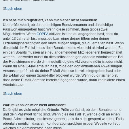
Nach oben
Ich habe mich registriert, kann mich aber nicht anmelden!
Überprüfe zuerst, ob du den richtigen Benutzernamen und das richtige
Passwort eingegeben hast. Wenn diese stimmen, dann gibt es zwei
Möglichkeiten. Wenn
COPPA
aktiviert ist und du angegeben hast, dass du
unter 13 Jahre alt bist, musst du bzw. einer deiner Eltern oder deiner
Erziehungsberechtigten den Anweisungen folgen, die du erhalten hast. Wenn
dies nicht der Fall ist, muss dein Benutzerkonto vielleicht aktiviert werden. Bei
einigen Boards müssen alle neu angemeldeten Mitglieder erst freigeschaltet
werden – entweder musst du dies selbst erledigen oder ein Administrator. Bei
der Registrierung wurde dir mitgeteilt, ob eine Aktivierung nötig ist oder nicht.
Wenn du eine E-Mail erhalten hast, folge den dort enthaltenen Anweisungen.
Ansonsten prüfe, ob du deine E-Mail-Adresse korrekt eingegeben hast oder
die E-Mail von einem Spam-Filter blockiert wurde. Wenn du dir sicher bist,
dass deine E-Mail-Adresse korrekt eingegeben wurde, dann kontaktiere einen
Administrator.
Nach oben
Warum kann ich mich nicht anmelden?
Dafür gibt es viele mögliche Gründe. Prüfe zunächst, ob dein Benutzername
und dein Passwort richtig sind. Wenn dies der Fall ist, wende dich an einen
Board-Administrator, um sicherzugehen, dass du nicht gesperrt wurdest. Es ist
ebenfalls möglich, dass ein Konfigurationsproblem mit der Website vorliegt,
welches ein Administrator lösen muss.