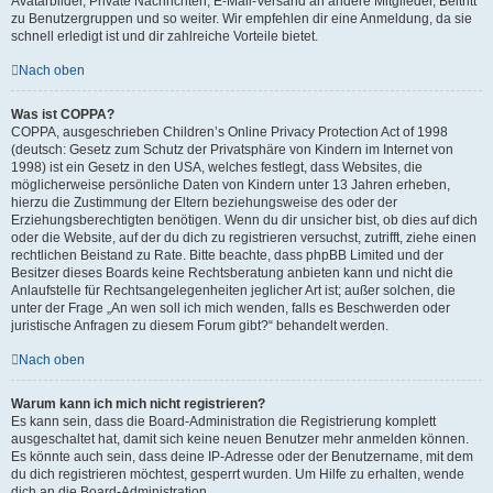
Avatarbilder, Private Nachrichten, E-Mail-Versand an andere Mitglieder, Beitritt
zu Benutzergruppen und so weiter. Wir empfehlen dir eine Anmeldung, da sie
schnell erledigt ist und dir zahlreiche Vorteile bietet.
Nach oben
Was ist COPPA?
COPPA, ausgeschrieben Children’s Online Privacy Protection Act of 1998
(deutsch: Gesetz zum Schutz der Privatsphäre von Kindern im Internet von
1998) ist ein Gesetz in den USA, welches festlegt, dass Websites, die
möglicherweise persönliche Daten von Kindern unter 13 Jahren erheben,
hierzu die Zustimmung der Eltern beziehungsweise des oder der
Erziehungsberechtigten benötigen. Wenn du dir unsicher bist, ob dies auf dich
oder die Website, auf der du dich zu registrieren versuchst, zutrifft, ziehe einen
rechtlichen Beistand zu Rate. Bitte beachte, dass phpBB Limited und der
Besitzer dieses Boards keine Rechtsberatung anbieten kann und nicht die
Anlaufstelle für Rechtsangelegenheiten jeglicher Art ist; außer solchen, die
unter der Frage „An wen soll ich mich wenden, falls es Beschwerden oder
juristische Anfragen zu diesem Forum gibt?“ behandelt werden.
Nach oben
Warum kann ich mich nicht registrieren?
Es kann sein, dass die Board-Administration die Registrierung komplett
ausgeschaltet hat, damit sich keine neuen Benutzer mehr anmelden können.
Es könnte auch sein, dass deine IP-Adresse oder der Benutzername, mit dem
du dich registrieren möchtest, gesperrt wurden. Um Hilfe zu erhalten, wende
dich an die Board-Administration.