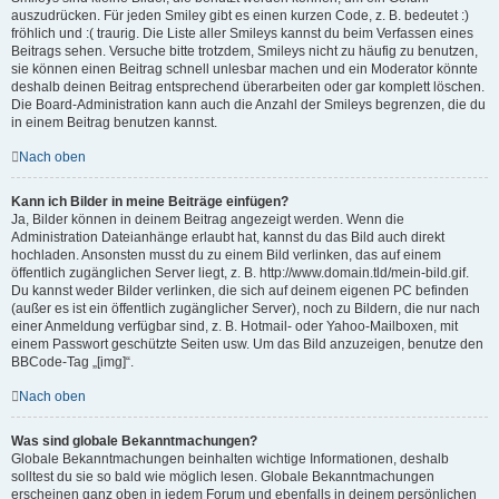
auszudrücken. Für jeden Smiley gibt es einen kurzen Code, z. B. bedeutet :)
fröhlich und :( traurig. Die Liste aller Smileys kannst du beim Verfassen eines
Beitrags sehen. Versuche bitte trotzdem, Smileys nicht zu häufig zu benutzen,
sie können einen Beitrag schnell unlesbar machen und ein Moderator könnte
deshalb deinen Beitrag entsprechend überarbeiten oder gar komplett löschen.
Die Board-Administration kann auch die Anzahl der Smileys begrenzen, die du
in einem Beitrag benutzen kannst.
Nach oben
Kann ich Bilder in meine Beiträge einfügen?
Ja, Bilder können in deinem Beitrag angezeigt werden. Wenn die
Administration Dateianhänge erlaubt hat, kannst du das Bild auch direkt
hochladen. Ansonsten musst du zu einem Bild verlinken, das auf einem
öffentlich zugänglichen Server liegt, z. B. http://www.domain.tld/mein-bild.gif.
Du kannst weder Bilder verlinken, die sich auf deinem eigenen PC befinden
(außer es ist ein öffentlich zugänglicher Server), noch zu Bildern, die nur nach
einer Anmeldung verfügbar sind, z. B. Hotmail- oder Yahoo-Mailboxen, mit
einem Passwort geschützte Seiten usw. Um das Bild anzuzeigen, benutze den
BBCode-Tag „[img]“.
Nach oben
Was sind globale Bekanntmachungen?
Globale Bekanntmachungen beinhalten wichtige Informationen, deshalb
solltest du sie so bald wie möglich lesen. Globale Bekanntmachungen
erscheinen ganz oben in jedem Forum und ebenfalls in deinem persönlichen