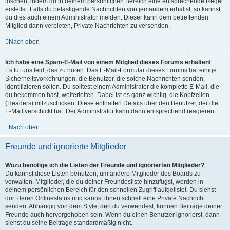
löschen, indem du in deinem persönlichen Bereich eine entsprechende Regel
erstellst. Falls du belästigende Nachrichten von jemandem erhältst, so kannst
du dies auch einem Administrator melden. Dieser kann dem betreffenden
Mitglied dann verbieten, Private Nachrichten zu versenden.
Nach oben
Ich habe eine Spam-E-Mail von einem Mitglied dieses Forums erhalten!
Es tut uns leid, das zu hören. Das E-Mail-Formular dieses Forums hat einige
Sicherheitsvorkehrungen, die Benutzer, die solche Nachrichten senden,
identifizieren sollen. Du solltest einem Administrator die komplette E-Mail, die
du bekommen hast, weiterleiten. Dabei ist es ganz wichtig, die Kopfzeilen
(Headers) mitzuschicken. Diese enthalten Details über den Benutzer, der die
E-Mail verschickt hat. Der Administrator kann dann entsprechend reagieren.
Nach oben
Freunde und ignorierte Mitglieder
Wozu benötige ich die Listen der Freunde und ignorierten Mitglieder?
Du kannst diese Listen benutzen, um andere Mitglieder des Boards zu
verwalten. Mitglieder, die du deiner Freundesliste hinzufügst, werden in
deinem persönlichen Bereich für den schnellen Zugriff aufgelistet. Du siehst
dort deren Onlinestatus und kannst ihnen schnell eine Private Nachricht
senden. Abhängig von dem Style, den du verwendest, können Beiträge deiner
Freunde auch hervorgehoben sein. Wenn du einen Benutzer ignorierst, dann
siehst du seine Beiträge standardmäßig nicht.