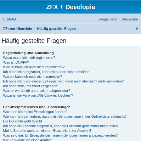
ZFX + Developia
FAQ
Registrieren
Anmelden
S
Foren-Übersicht
Häufig gestellte Fragen
u
Häufig gestellte Fragen
c
h
Registrierung und Anmeldung
Wozu muss ich mich registrieren?
e
Was ist COPPA?
Warum kann ich mich nicht registrieren?
Ich habe mich registriert, kann mich aber nicht anmelden!
Warum kann ich mich nicht anmelden?
Ich habe mich vor einiger Zeit registriert, kann mich aber nicht mehr anmelden?!
Ich habe mein Passwort vergessen!
Warum werde ich automatisch abgemeldet?
Wozu ist die Funktion „Alle Cookies löschen“?
Benutzerpräferenzen und -einstellungen
Wie kann ich meine Einstellungen ändern?
Wie kann ich verhindern, dass mein Benutzername in der Online-Liste auftaucht?
Die Forenuhr geht falsch!
Ich habe die Zeitzone eingestellt, aber die Forenuhr geht immer noch falsch!
Meine Sprache steht auf diesem Board nicht zur Auswahl!
Was sind das für Bilder, die bei meinem Benutzernamen angezeigt werden?
Wie verwende ich einen Avatar?