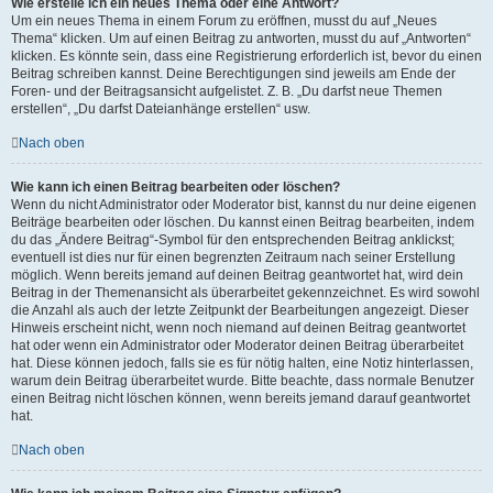
Wie erstelle ich ein neues Thema oder eine Antwort?
Um ein neues Thema in einem Forum zu eröffnen, musst du auf „Neues
Thema“ klicken. Um auf einen Beitrag zu antworten, musst du auf „Antworten“
klicken. Es könnte sein, dass eine Registrierung erforderlich ist, bevor du einen
Beitrag schreiben kannst. Deine Berechtigungen sind jeweils am Ende der
Foren- und der Beitragsansicht aufgelistet. Z. B. „Du darfst neue Themen
erstellen“, „Du darfst Dateianhänge erstellen“ usw.
Nach oben
Wie kann ich einen Beitrag bearbeiten oder löschen?
Wenn du nicht Administrator oder Moderator bist, kannst du nur deine eigenen
Beiträge bearbeiten oder löschen. Du kannst einen Beitrag bearbeiten, indem
du das „Ändere Beitrag“-Symbol für den entsprechenden Beitrag anklickst;
eventuell ist dies nur für einen begrenzten Zeitraum nach seiner Erstellung
möglich. Wenn bereits jemand auf deinen Beitrag geantwortet hat, wird dein
Beitrag in der Themenansicht als überarbeitet gekennzeichnet. Es wird sowohl
die Anzahl als auch der letzte Zeitpunkt der Bearbeitungen angezeigt. Dieser
Hinweis erscheint nicht, wenn noch niemand auf deinen Beitrag geantwortet
hat oder wenn ein Administrator oder Moderator deinen Beitrag überarbeitet
hat. Diese können jedoch, falls sie es für nötig halten, eine Notiz hinterlassen,
warum dein Beitrag überarbeitet wurde. Bitte beachte, dass normale Benutzer
einen Beitrag nicht löschen können, wenn bereits jemand darauf geantwortet
hat.
Nach oben