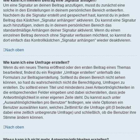
Wie kann ich meinem Beitrag eine Signatur anfügen?
Um eine Signatur an deinen Beitrag anzufügen, musst du zunächst eine
solche in den Einstellungen in deinem persönlichen Bereich entwerfen.
Nachdem du die Signatur erstellt und gespeichert hast, kannst du in jedem
Beitrag das Kästchen „Signatur anhängen“ aktivieren. Du kannst eine Signatur
auch hinzufügen, indem du in deinem persönlichen Bereich das
standardmäßige Anhängen deiner Signatur aktivierst. Wenn du einen
einzelnen Beitrag dennoch ohne Signatur verfassen möchtest, so kannst du
dort einfach das Kontrollkästchen „Signatur anhängen“ wieder deaktivieren.
Nach oben
Wie kann ich eine Umfrage erstellen?
Wenn du ein neues Thema eröffnest oder den ersten Beitrag eines Themas
bearbeitest, findest du ein Register „Umfrage erstellen“ unterhalb des
Formulars zur Beitragserstellung. Solltest du diesen Bereich nicht sehen
können, so hast du wahrscheinlich nicht die Berechtigung, Umfragen zu
erstellen. Du solltest einen Titel und mindestens zwei Antwortmöglichkeiten in
die entsprechenden Felder eingeben und dabei sicherstellen, dass jede
Antwortmöglichkeit in einer eigenen Zeile steht. Du kannst auch unter
„Auswahlmöglichkeiten pro Benutzer“ festlegen, wie viele Optionen ein
Benutzer auswählen kann, welches Zeitlimit für die Umfrage gilt (0 bedeutet
dabei eine zeitlich unbegrenzte Umfrage) und schließlich, ob die Benutzer ihre
Stimme ändern können.
Nach oben
Wieso kann ich nicht mehr Antwortmöglichkeiten erstellen?