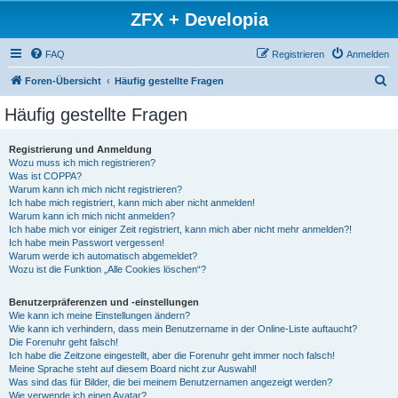
ZFX + Developia
FAQ
Registrieren
Anmelden
S
Foren-Übersicht
Häufig gestellte Fragen
u
Häufig gestellte Fragen
c
h
Registrierung und Anmeldung
Wozu muss ich mich registrieren?
e
Was ist COPPA?
Warum kann ich mich nicht registrieren?
Ich habe mich registriert, kann mich aber nicht anmelden!
Warum kann ich mich nicht anmelden?
Ich habe mich vor einiger Zeit registriert, kann mich aber nicht mehr anmelden?!
Ich habe mein Passwort vergessen!
Warum werde ich automatisch abgemeldet?
Wozu ist die Funktion „Alle Cookies löschen“?
Benutzerpräferenzen und -einstellungen
Wie kann ich meine Einstellungen ändern?
Wie kann ich verhindern, dass mein Benutzername in der Online-Liste auftaucht?
Die Forenuhr geht falsch!
Ich habe die Zeitzone eingestellt, aber die Forenuhr geht immer noch falsch!
Meine Sprache steht auf diesem Board nicht zur Auswahl!
Was sind das für Bilder, die bei meinem Benutzernamen angezeigt werden?
Wie verwende ich einen Avatar?