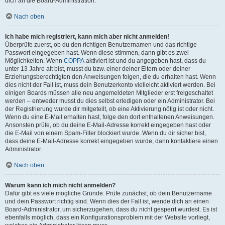
dich an die Board-Administration.
Nach oben
Ich habe mich registriert, kann mich aber nicht anmelden!
Überprüfe zuerst, ob du den richtigen Benutzernamen und das richtige
Passwort eingegeben hast. Wenn diese stimmen, dann gibt es zwei
Möglichkeiten. Wenn
COPPA
aktiviert ist und du angegeben hast, dass du
unter 13 Jahre alt bist, musst du bzw. einer deiner Eltern oder deiner
Erziehungsberechtigten den Anweisungen folgen, die du erhalten hast. Wenn
dies nicht der Fall ist, muss dein Benutzerkonto vielleicht aktiviert werden. Bei
einigen Boards müssen alle neu angemeldeten Mitglieder erst freigeschaltet
werden – entweder musst du dies selbst erledigen oder ein Administrator. Bei
der Registrierung wurde dir mitgeteilt, ob eine Aktivierung nötig ist oder nicht.
Wenn du eine E-Mail erhalten hast, folge den dort enthaltenen Anweisungen.
Ansonsten prüfe, ob du deine E-Mail-Adresse korrekt eingegeben hast oder
die E-Mail von einem Spam-Filter blockiert wurde. Wenn du dir sicher bist,
dass deine E-Mail-Adresse korrekt eingegeben wurde, dann kontaktiere einen
Administrator.
Nach oben
Warum kann ich mich nicht anmelden?
Dafür gibt es viele mögliche Gründe. Prüfe zunächst, ob dein Benutzername
und dein Passwort richtig sind. Wenn dies der Fall ist, wende dich an einen
Board-Administrator, um sicherzugehen, dass du nicht gesperrt wurdest. Es ist
ebenfalls möglich, dass ein Konfigurationsproblem mit der Website vorliegt,