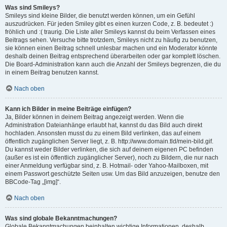
Was sind Smileys?
Smileys sind kleine Bilder, die benutzt werden können, um ein Gefühl
auszudrücken. Für jeden Smiley gibt es einen kurzen Code, z. B. bedeutet :)
fröhlich und :( traurig. Die Liste aller Smileys kannst du beim Verfassen eines
Beitrags sehen. Versuche bitte trotzdem, Smileys nicht zu häufig zu benutzen,
sie können einen Beitrag schnell unlesbar machen und ein Moderator könnte
deshalb deinen Beitrag entsprechend überarbeiten oder gar komplett löschen.
Die Board-Administration kann auch die Anzahl der Smileys begrenzen, die du
in einem Beitrag benutzen kannst.
Nach oben
Kann ich Bilder in meine Beiträge einfügen?
Ja, Bilder können in deinem Beitrag angezeigt werden. Wenn die
Administration Dateianhänge erlaubt hat, kannst du das Bild auch direkt
hochladen. Ansonsten musst du zu einem Bild verlinken, das auf einem
öffentlich zugänglichen Server liegt, z. B. http://www.domain.tld/mein-bild.gif.
Du kannst weder Bilder verlinken, die sich auf deinem eigenen PC befinden
(außer es ist ein öffentlich zugänglicher Server), noch zu Bildern, die nur nach
einer Anmeldung verfügbar sind, z. B. Hotmail- oder Yahoo-Mailboxen, mit
einem Passwort geschützte Seiten usw. Um das Bild anzuzeigen, benutze den
BBCode-Tag „[img]“.
Nach oben
Was sind globale Bekanntmachungen?
Globale Bekanntmachungen beinhalten wichtige Informationen, deshalb