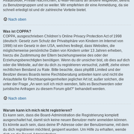
Avatarbilder, Private Nachrichten, E-Mail-Versand an andere Mitglieder, Beitritt
zu Benutzergruppen und so weiter. Wir empfehlen dir eine Anmeldung, da sie
schnell erledigt ist und dir zahlreiche Vorteile bietet.
Nach oben
Was ist COPPA?
COPPA, ausgeschrieben Children’s Online Privacy Protection Act of 1998
(deutsch: Gesetz zum Schutz der Privatsphäre von Kindern im Internet von
1998) ist ein Gesetz in den USA, welches festlegt, dass Websites, die
möglicherweise persönliche Daten von Kindern unter 13 Jahren erheben,
hierzu die Zustimmung der Eltern beziehungsweise des oder der
Erziehungsberechtigten benötigen. Wenn du dir unsicher bist, ob dies auf dich
oder die Website, auf der du dich zu registrieren versuchst, zutrifft, ziehe einen
rechtlichen Beistand zu Rate. Bitte beachte, dass phpBB Limited und der
Besitzer dieses Boards keine Rechtsberatung anbieten kann und nicht die
Anlaufstelle für Rechtsangelegenheiten jeglicher Art ist; außer solchen, die
unter der Frage „An wen soll ich mich wenden, falls es Beschwerden oder
juristische Anfragen zu diesem Forum gibt?“ behandelt werden.
Nach oben
Warum kann ich mich nicht registrieren?
Es kann sein, dass die Board-Administration die Registrierung komplett
ausgeschaltet hat, damit sich keine neuen Benutzer mehr anmelden können.
Es könnte auch sein, dass deine IP-Adresse oder der Benutzername, mit dem
du dich registrieren möchtest, gesperrt wurden. Um Hilfe zu erhalten, wende