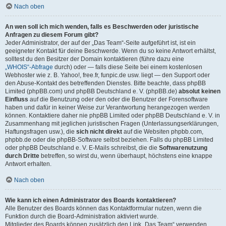
Nach oben
An wen soll ich mich wenden, falls es Beschwerden oder juristische
Anfragen zu diesem Forum gibt?
Jeder Administrator, der auf der „Das Team“-Seite aufgeführt ist, ist ein
geeigneter Kontakt für deine Beschwerde. Wenn du so keine Antwort erhältst,
solltest du den Besitzer der Domain kontaktieren (führe dazu eine
„WHOIS“-Abfrage
durch) oder — falls diese Seite bei einem kostenlosen
Webhoster wie z. B. Yahoo!, free.fr, funpic.de usw. liegt — den Support oder
den Abuse-Kontakt des betreffenden Dienstes. Bitte beachte, dass phpBB
Limited (phpBB.com) und phpBB Deutschland e. V. (phpBB.de)
absolut keinen
Einfluss
auf die Benutzung oder den oder die Benutzer der Forensoftware
haben und dafür in keiner Weise zur Verantwortung herangezogen werden
können. Kontaktiere daher nie phpBB Limited oder phpBB Deutschland e. V. in
Zusammenhang mit jeglichen juristischen Fragen (Unterlassungserklärungen,
Haftungsfragen usw.), die
sich nicht direkt
auf die Websiten phpbb.com,
phpbb.de oder die phpBB-Software selbst beziehen. Falls du phpBB Limited
oder phpBB Deutschland e. V. E-Mails schreibst, die die
Softwarenutzung
durch Dritte
betreffen, so wirst du, wenn überhaupt, höchstens eine knappe
Antwort erhalten.
Nach oben
Wie kann ich einen Administrator des Boards kontaktieren?
Alle Benutzer des Boards können das Kontaktformular nutzen, wenn die
Funktion durch die Board-Administration aktiviert wurde.
Mitglieder des Boards können zusätzlich den Link „Das Team“ verwenden.