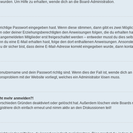
 wurden. Um Hilfe zu erhalten, wende dich an die Board-Administration.
 richtige Passwort eingegeben hast. Wenn diese stimmen, dann gibt es zwei Mögl
tern oder deiner Erziehungsberechtigten den Anweisungen folgen, die du erhalten ha
u angemeldeten Mitglieder erst freigeschaltet werden – entweder musst du dies selbs
. Wenn du eine E-Mail erhalten hast, folge den dort enthaltenen Anweisungen. Ansons
 dir sicher bist, dass deine E-Mail-Adresse korrekt eingegeben wurde, dann kontak
Benutzername und dein Passwort richtig sind. Wenn dies der Fall ist, wende dich a
ionsproblem mit der Website vorliegt, welches ein Administrator lösen muss.
icht mehr anmelden?!
erschieden Gründen deaktiviert oder gelöscht hat. Außerdem löschen viele Boards r
triere dich einfach erneut und nimm aktiv an den Diskussionen teil!