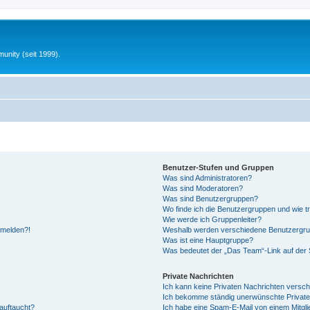
unity (seit 1999).
Benutzer-Stufen und Gruppen
Was sind Administratoren?
Was sind Moderatoren?
Was sind Benutzergruppen?
Wo finde ich die Benutzergruppen und wie tr
Wie werde ich Gruppenleiter?
anmelden?!
Weshalb werden verschiedene Benutzergrupp
Was ist eine Hauptgruppe?
Was bedeutet der „Das Team“-Link auf der S
Private Nachrichten
Ich kann keine Privaten Nachrichten versch
Ich bekomme ständig unerwünschte Private
auftaucht?
Ich habe eine Spam-E-Mail von einem Mitgli