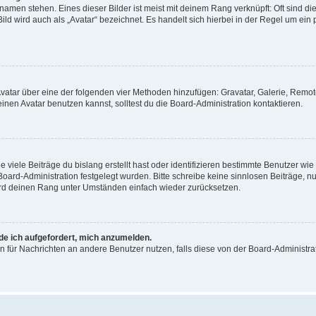
amen stehen. Eines dieser Bilder ist meist mit deinem Rang verknüpft: Oft sind di
ld wird auch als „Avatar“ bezeichnet. Es handelt sich hierbei in der Regel um ein
 Avatar über eine der folgenden vier Methoden hinzufügen: Gravatar, Galerie, Rem
en Avatar benutzen kannst, solltest du die Board-Administration kontaktieren.
viele Beiträge du bislang erstellt hast oder identifizieren bestimmte Benutzer w
 Board-Administration festgelegt wurden. Bitte schreibe keine sinnlosen Beiträge
wird deinen Rang unter Umständen einfach wieder zurücksetzen.
rde ich aufgefordert, mich anzumelden.
ion für Nachrichten an andere Benutzer nutzen, falls diese von der Board-Administ