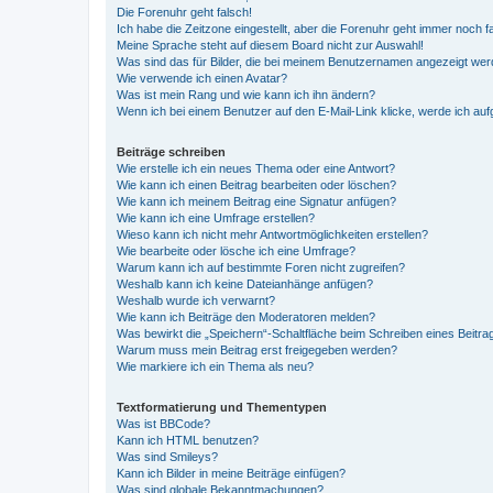
Die Forenuhr geht falsch!
Ich habe die Zeitzone eingestellt, aber die Forenuhr geht immer noch f
Meine Sprache steht auf diesem Board nicht zur Auswahl!
Was sind das für Bilder, die bei meinem Benutzernamen angezeigt we
Wie verwende ich einen Avatar?
Was ist mein Rang und wie kann ich ihn ändern?
Wenn ich bei einem Benutzer auf den E-Mail-Link klicke, werde ich au
Beiträge schreiben
Wie erstelle ich ein neues Thema oder eine Antwort?
Wie kann ich einen Beitrag bearbeiten oder löschen?
Wie kann ich meinem Beitrag eine Signatur anfügen?
Wie kann ich eine Umfrage erstellen?
Wieso kann ich nicht mehr Antwortmöglichkeiten erstellen?
Wie bearbeite oder lösche ich eine Umfrage?
Warum kann ich auf bestimmte Foren nicht zugreifen?
Weshalb kann ich keine Dateianhänge anfügen?
Weshalb wurde ich verwarnt?
Wie kann ich Beiträge den Moderatoren melden?
Was bewirkt die „Speichern“-Schaltfläche beim Schreiben eines Beitra
Warum muss mein Beitrag erst freigegeben werden?
Wie markiere ich ein Thema als neu?
Textformatierung und Thementypen
Was ist BBCode?
Kann ich HTML benutzen?
Was sind Smileys?
Kann ich Bilder in meine Beiträge einfügen?
Was sind globale Bekanntmachungen?