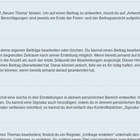
„Neues Thema“ klicken. Um auf einen Beitrag zu antworten, musst du auf „Antworte
e Berechtigungen sind jeweils am Ende der Foren- und der Beitragsansicht aufgeliste
r deine eigenen Beiträge bearbeiten oder löschen. Du kannst einen Beitrag bearbe
inen begrenzten Zeitraum nach seiner Erstellung möglich. Wenn bereits jemand auf de
 die Anzahl als auch der letzte Zeitpunkt der Bearbeitungen angezeigt. Dieser Hi
en Beitrag überarbeitet hat. Diese können jedoch, falls sie es für nötig halten, ei
hen können, wenn bereits jemand darauf geantwortet hat.
st eine solche in den Einstellungen in deinem persönlichen Bereich entwerfen. Na
eren. Du kannst eine Signatur auch hinzufügen, indem du in deinem persönlichen 
atur verfassen möchtest, so kannst du dort einfach das Kontrollkästchen „Signatu
s Themas bearbeitest, findest du ein Register „Umfrage erstellen“ unterhalb des F
htigung, Umfragen zu erstellen. Du solltest einen Titel und mindestens zwei Antwo