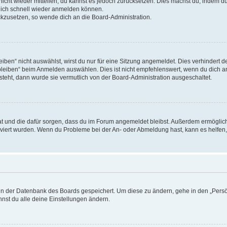
 nicht wieder mitteilen, du kannst es jedoch zurücksetzen. Dies machst du, indem 
 dich schnell wieder anmelden können.
ückzusetzen, so wende dich an die Board-Administration.
en“ nicht auswählst, wirst du nur für eine Sitzung angemeldet. Dies verhindert 
leiben“ beim Anmelden auswählen. Dies ist nicht empfehlenswert, wenn du dich an
 steht, dann wurde sie vermutlich von der Board-Administration ausgeschaltet.
 hat und die dafür sorgen, dass du im Forum angemeldet bleibst. Außerdem ermögli
tiviert wurden. Wenn du Probleme bei der An- oder Abmeldung hast, kann es helfen
n in der Datenbank des Boards gespeichert. Um diese zu ändern, gehe in den „Persö
nst du alle deine Einstellungen ändern.