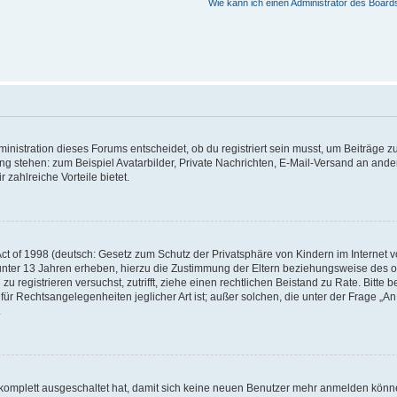
Wie kann ich einen Administrator des Board
istration dieses Forums entscheidet, ob du registriert sein musst, um Beiträge zu s
ung stehen: zum Beispiel Avatarbilder, Private Nachrichten, E-Mail-Versand an ander
 zahlreiche Vorteile bietet.
t of 1998 (deutsch: Gesetz zum Schutz der Privatsphäre von Kindern im Internet vo
unter 13 Jahren erheben, hierzu die Zustimmung der Eltern beziehungsweise des o
h zu registrieren versuchst, zutrifft, ziehe einen rechtlichen Beistand zu Rate. Bit
für Rechtsangelegenheiten jeglicher Art ist; außer solchen, die unter der Frage „
.
g komplett ausgeschaltet hat, damit sich keine neuen Benutzer mehr anmelden könn