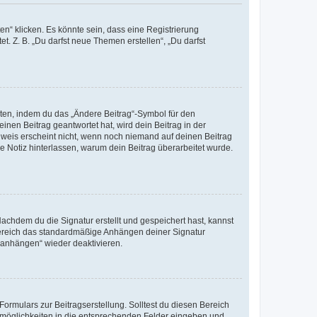
n“ klicken. Es könnte sein, dass eine Registrierung
t. Z. B. „Du darfst neue Themen erstellen“, „Du darfst
iten, indem du das „Ändere Beitrag“-Symbol für den
inen Beitrag geantwortet hat, wird dein Beitrag in der
nweis erscheint nicht, wenn noch niemand auf deinen Beitrag
ne Notiz hinterlassen, warum dein Beitrag überarbeitet wurde.
chdem du die Signatur erstellt und gespeichert hast, kannst
Bereich das standardmäßige Anhängen deiner Signatur
r anhängen“ wieder deaktivieren.
ormulars zur Beitragserstellung. Solltest du diesen Bereich
rtmöglichkeiten in die entsprechenden Felder eingeben und