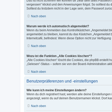
Das ist nicht schlimm! Wir können dir zwar dein altes Passwort
vergessen“ klickst und den Anweisungen folgst. So solltest du
Solltest du trotzdem nicht in der Lage sein, dein Passwort zur
Nach oben
Warum werde ich automatisch abgemeldet?
Wenn du beim Anmelden das Kontrollkästchen „Angemeldet bleib
angemeldet zu bleiben, kannst du das Kästchen „Angemeldet b
Internetcafé, befindest. Wenn diese Option nicht zur Verfügung
Nach oben
Wozu ist die Funktion „Alle Cookies löschen“?
„Alle Cookies löschen“ löscht die Cookies, die phpBB erstellt
„Gelesen“-Status – sofern sie von der Board-Administration ak
Nach oben
Benutzerpräferenzen und -einstellungen
Wie kann ich meine Einstellungen ändern?
Wenn du dich registriert hast, werden alle deine Einstellunge
angezeigt, wenn du auf deinen Benutzernamen klickst. Dort kan
Nach oben