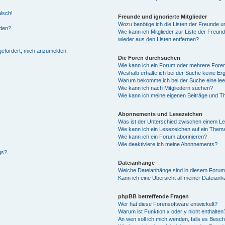
alsch!
Freunde und ignorierte Mitglieder
Wozu benötige ich die Listen der Freunde un
rden?
Wie kann ich Mitglieder zur Liste der Freund
wieder aus den Listen entfernen?
fgefordert, mich anzumelden.
Die Foren durchsuchen
Wie kann ich ein Forum oder mehrere For
Weshalb erhalte ich bei der Suche keine Er
Warum bekomme ich bei der Suche eine lee
Wie kann ich nach Mitgliedern suchen?
Wie kann ich meine eigenen Beiträge und T
Abonnements und Lesezeichen
Was ist der Unterschied zwischen einem L
Wie kann ich ein Lesezeichen auf ein Them
Wie kann ich ein Forum abonnieren?
Wie deaktiviere ich meine Abonnements?
gs?
Dateianhänge
Welche Dateianhänge sind in diesem Forum
Kann ich eine Übersicht all meiner Dateian
phpBB betreffende Fragen
Wer hat diese Forensoftware entwickelt?
Warum ist Funktion x oder y nicht enthalten
An wen soll ich mich wenden, falls es Besc