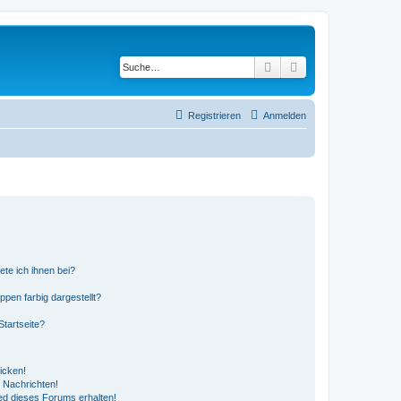
Suche
Erweiterte Suche
Registrieren
Anmelden
ete ich ihnen bei?
en farbig dargestellt?
tartseite?
icken!
 Nachrichten!
ed dieses Forums erhalten!