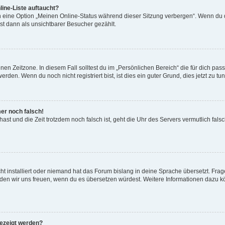
ine-Liste auftaucht?
n eine Option „Meinen Online-Status während dieser Sitzung verbergen“. Wenn du d
st dann als unsichtbarer Besucher gezählt.
en Zeitzone. In diesem Fall solltest du im „Persönlichen Bereich“ die für dich passe
den. Wenn du noch nicht registriert bist, ist dies ein guter Grund, dies jetzt zu tun
mer noch falsch!
t hast und die Zeit trotzdem noch falsch ist, geht die Uhr des Servers vermutlich fal
t installiert oder niemand hat das Forum bislang in deine Sprache übersetzt. Frag
, würden wir uns freuen, wenn du es übersetzen würdest. Weitere Informationen dazu
gezeigt werden?