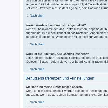
Das ist nicht schlimm! Wir können dir zwar dein altes Passwort
vergessen“ klickst und den Anweisungen folgst. So solltest du
Solltest du trotzdem nicht in der Lage sein, dein Passwort zur
Nach oben
Warum werde ich automatisch abgemeldet?
Wenn du beim Anmelden das Kontrollkästchen „Angemeldet bleib
angemeldet zu bleiben, kannst du das Kästchen „Angemeldet b
Internetcafé, befindest. Wenn diese Option nicht zur Verfügung
Nach oben
Wozu ist die Funktion „Alle Cookies löschen“?
„Alle Cookies löschen“ löscht die Cookies, die phpBB erstellt
„Gelesen“-Status – sofern sie von der Board-Administration ak
Nach oben
Benutzerpräferenzen und -einstellungen
Wie kann ich meine Einstellungen ändern?
Wenn du dich registriert hast, werden alle deine Einstellunge
angezeigt, wenn du auf deinen Benutzernamen klickst. Dort kan
Nach oben