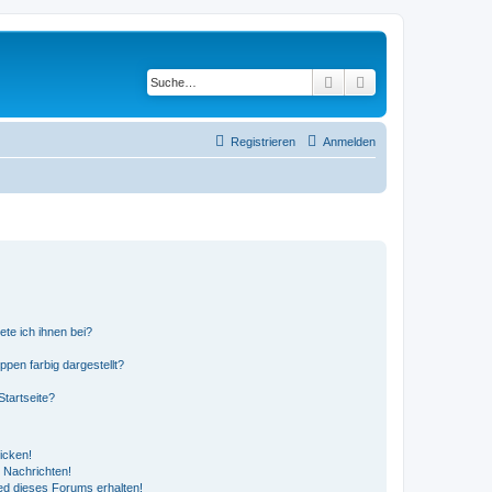
Suche
Erweiterte Suche
Registrieren
Anmelden
ete ich ihnen bei?
en farbig dargestellt?
tartseite?
icken!
 Nachrichten!
ed dieses Forums erhalten!