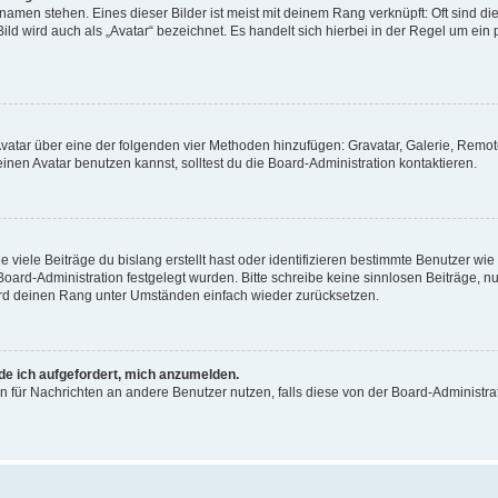
amen stehen. Eines dieser Bilder ist meist mit deinem Rang verknüpft: Oft sind di
ld wird auch als „Avatar“ bezeichnet. Es handelt sich hierbei in der Regel um ein
 Avatar über eine der folgenden vier Methoden hinzufügen: Gravatar, Galerie, Rem
en Avatar benutzen kannst, solltest du die Board-Administration kontaktieren.
viele Beiträge du bislang erstellt hast oder identifizieren bestimmte Benutzer w
 Board-Administration festgelegt wurden. Bitte schreibe keine sinnlosen Beiträge
wird deinen Rang unter Umständen einfach wieder zurücksetzen.
rde ich aufgefordert, mich anzumelden.
ion für Nachrichten an andere Benutzer nutzen, falls diese von der Board-Administ