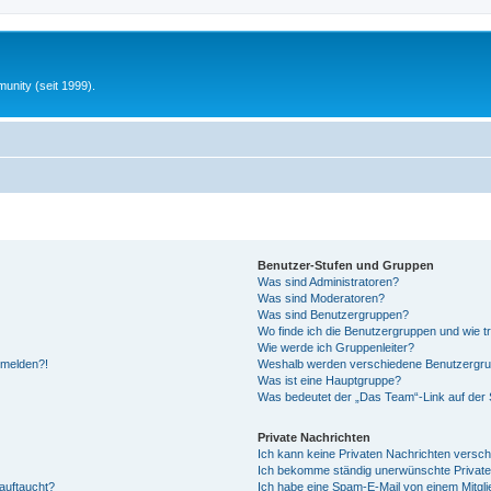
unity (seit 1999).
Benutzer-Stufen und Gruppen
Was sind Administratoren?
Was sind Moderatoren?
Was sind Benutzergruppen?
Wo finde ich die Benutzergruppen und wie tr
Wie werde ich Gruppenleiter?
anmelden?!
Weshalb werden verschiedene Benutzergrupp
Was ist eine Hauptgruppe?
Was bedeutet der „Das Team“-Link auf der S
Private Nachrichten
Ich kann keine Privaten Nachrichten versch
Ich bekomme ständig unerwünschte Private
auftaucht?
Ich habe eine Spam-E-Mail von einem Mitgli