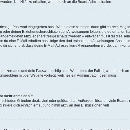
 wurden. Um Hilfe zu erhalten, wende dich an die Board-Administration.
 richtige Passwort eingegeben hast. Wenn diese stimmen, dann gibt es zwei Mögl
tern oder deiner Erziehungsberechtigten den Anweisungen folgen, die du erhalten ha
u angemeldeten Mitglieder erst freigeschaltet werden – entweder musst du dies selbs
. Wenn du eine E-Mail erhalten hast, folge den dort enthaltenen Anweisungen. Ansons
 dir sicher bist, dass deine E-Mail-Adresse korrekt eingegeben wurde, dann kontak
Benutzername und dein Passwort richtig sind. Wenn dies der Fall ist, wende dich a
ionsproblem mit der Website vorliegt, welches ein Administrator lösen muss.
icht mehr anmelden?!
erschieden Gründen deaktiviert oder gelöscht hat. Außerdem löschen viele Boards r
triere dich einfach erneut und nimm aktiv an den Diskussionen teil!