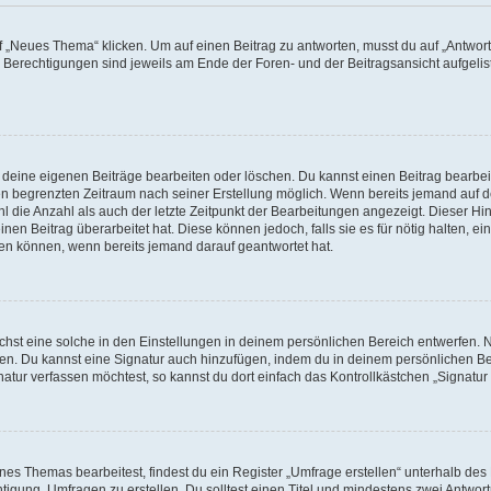
„Neues Thema“ klicken. Um auf einen Beitrag zu antworten, musst du auf „Antworte
e Berechtigungen sind jeweils am Ende der Foren- und der Beitragsansicht aufgeliste
r deine eigenen Beiträge bearbeiten oder löschen. Du kannst einen Beitrag bearbe
inen begrenzten Zeitraum nach seiner Erstellung möglich. Wenn bereits jemand auf de
 die Anzahl als auch der letzte Zeitpunkt der Bearbeitungen angezeigt. Dieser Hi
en Beitrag überarbeitet hat. Diese können jedoch, falls sie es für nötig halten, ei
hen können, wenn bereits jemand darauf geantwortet hat.
st eine solche in den Einstellungen in deinem persönlichen Bereich entwerfen. Na
eren. Du kannst eine Signatur auch hinzufügen, indem du in deinem persönlichen 
atur verfassen möchtest, so kannst du dort einfach das Kontrollkästchen „Signatu
s Themas bearbeitest, findest du ein Register „Umfrage erstellen“ unterhalb des F
htigung, Umfragen zu erstellen. Du solltest einen Titel und mindestens zwei Antwo