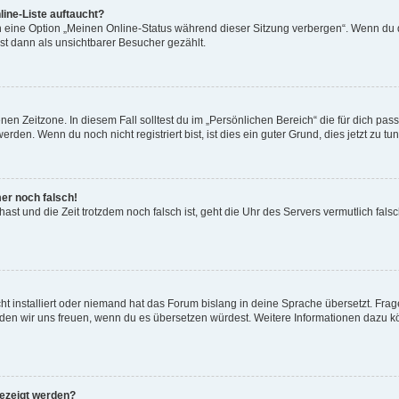
ine-Liste auftaucht?
n eine Option „Meinen Online-Status während dieser Sitzung verbergen“. Wenn du d
st dann als unsichtbarer Besucher gezählt.
en Zeitzone. In diesem Fall solltest du im „Persönlichen Bereich“ die für dich passe
den. Wenn du noch nicht registriert bist, ist dies ein guter Grund, dies jetzt zu tun
mer noch falsch!
t hast und die Zeit trotzdem noch falsch ist, geht die Uhr des Servers vermutlich fal
t installiert oder niemand hat das Forum bislang in deine Sprache übersetzt. Frag
, würden wir uns freuen, wenn du es übersetzen würdest. Weitere Informationen dazu
gezeigt werden?