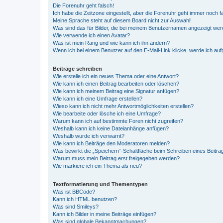
Die Forenuhr geht falsch!
Ich habe die Zeitzone eingestellt, aber die Forenuhr geht immer noch f
Meine Sprache steht auf diesem Board nicht zur Auswahl!
Was sind das für Bilder, die bei meinem Benutzernamen angezeigt we
Wie verwende ich einen Avatar?
Was ist mein Rang und wie kann ich ihn ändern?
Wenn ich bei einem Benutzer auf den E-Mail-Link klicke, werde ich au
Beiträge schreiben
Wie erstelle ich ein neues Thema oder eine Antwort?
Wie kann ich einen Beitrag bearbeiten oder löschen?
Wie kann ich meinem Beitrag eine Signatur anfügen?
Wie kann ich eine Umfrage erstellen?
Wieso kann ich nicht mehr Antwortmöglichkeiten erstellen?
Wie bearbeite oder lösche ich eine Umfrage?
Warum kann ich auf bestimmte Foren nicht zugreifen?
Weshalb kann ich keine Dateianhänge anfügen?
Weshalb wurde ich verwarnt?
Wie kann ich Beiträge den Moderatoren melden?
Was bewirkt die „Speichern“-Schaltfläche beim Schreiben eines Beitra
Warum muss mein Beitrag erst freigegeben werden?
Wie markiere ich ein Thema als neu?
Textformatierung und Thementypen
Was ist BBCode?
Kann ich HTML benutzen?
Was sind Smileys?
Kann ich Bilder in meine Beiträge einfügen?
Was sind globale Bekanntmachungen?