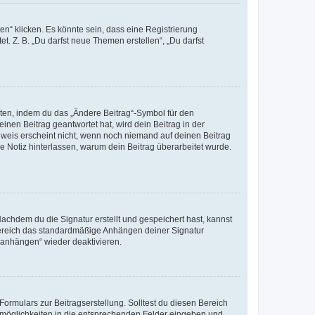
n“ klicken. Es könnte sein, dass eine Registrierung
t. Z. B. „Du darfst neue Themen erstellen“, „Du darfst
iten, indem du das „Ändere Beitrag“-Symbol für den
inen Beitrag geantwortet hat, wird dein Beitrag in der
nweis erscheint nicht, wenn noch niemand auf deinen Beitrag
ne Notiz hinterlassen, warum dein Beitrag überarbeitet wurde.
chdem du die Signatur erstellt und gespeichert hast, kannst
Bereich das standardmäßige Anhängen deiner Signatur
r anhängen“ wieder deaktivieren.
ormulars zur Beitragserstellung. Solltest du diesen Bereich
rtmöglichkeiten in die entsprechenden Felder eingeben und