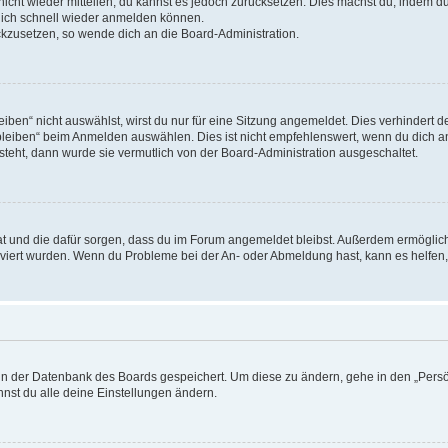
 nicht wieder mitteilen, du kannst es jedoch zurücksetzen. Dies machst du, indem 
 dich schnell wieder anmelden können.
ückzusetzen, so wende dich an die Board-Administration.
en“ nicht auswählst, wirst du nur für eine Sitzung angemeldet. Dies verhindert 
leiben“ beim Anmelden auswählen. Dies ist nicht empfehlenswert, wenn du dich an
 steht, dann wurde sie vermutlich von der Board-Administration ausgeschaltet.
 hat und die dafür sorgen, dass du im Forum angemeldet bleibst. Außerdem ermögli
tiviert wurden. Wenn du Probleme bei der An- oder Abmeldung hast, kann es helfen
n in der Datenbank des Boards gespeichert. Um diese zu ändern, gehe in den „Persö
nst du alle deine Einstellungen ändern.