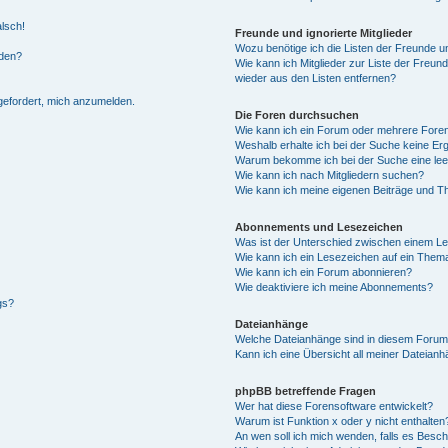
alsch!
Freunde und ignorierte Mitglieder
Wozu benötige ich die Listen der Freunde un
rden?
Wie kann ich Mitglieder zur Liste der Freund
wieder aus den Listen entfernen?
fgefordert, mich anzumelden.
Die Foren durchsuchen
Wie kann ich ein Forum oder mehrere For
Weshalb erhalte ich bei der Suche keine Er
Warum bekomme ich bei der Suche eine lee
Wie kann ich nach Mitgliedern suchen?
Wie kann ich meine eigenen Beiträge und T
Abonnements und Lesezeichen
Was ist der Unterschied zwischen einem L
Wie kann ich ein Lesezeichen auf ein Them
Wie kann ich ein Forum abonnieren?
Wie deaktiviere ich meine Abonnements?
gs?
Dateianhänge
Welche Dateianhänge sind in diesem Forum
Kann ich eine Übersicht all meiner Dateian
phpBB betreffende Fragen
Wer hat diese Forensoftware entwickelt?
Warum ist Funktion x oder y nicht enthalten
An wen soll ich mich wenden, falls es Besc