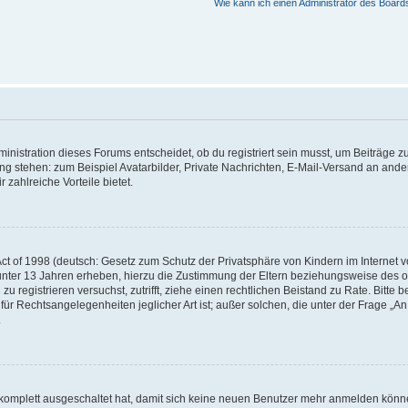
Wie kann ich einen Administrator des Board
istration dieses Forums entscheidet, ob du registriert sein musst, um Beiträge zu s
ung stehen: zum Beispiel Avatarbilder, Private Nachrichten, E-Mail-Versand an ander
 zahlreiche Vorteile bietet.
t of 1998 (deutsch: Gesetz zum Schutz der Privatsphäre von Kindern im Internet vo
unter 13 Jahren erheben, hierzu die Zustimmung der Eltern beziehungsweise des o
h zu registrieren versuchst, zutrifft, ziehe einen rechtlichen Beistand zu Rate. Bit
für Rechtsangelegenheiten jeglicher Art ist; außer solchen, die unter der Frage „
.
g komplett ausgeschaltet hat, damit sich keine neuen Benutzer mehr anmelden könn