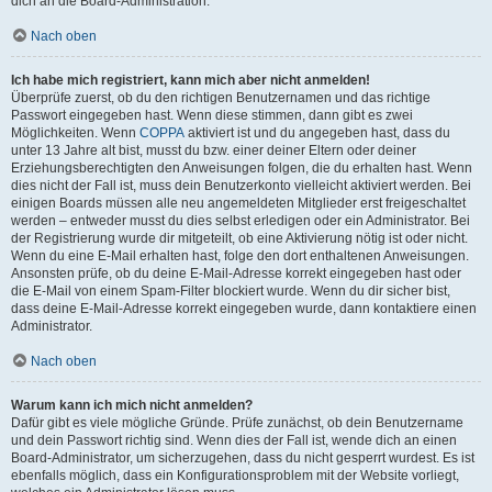
dich an die Board-Administration.
Nach oben
Ich habe mich registriert, kann mich aber nicht anmelden!
Überprüfe zuerst, ob du den richtigen Benutzernamen und das richtige
Passwort eingegeben hast. Wenn diese stimmen, dann gibt es zwei
Möglichkeiten. Wenn
COPPA
aktiviert ist und du angegeben hast, dass du
unter 13 Jahre alt bist, musst du bzw. einer deiner Eltern oder deiner
Erziehungsberechtigten den Anweisungen folgen, die du erhalten hast. Wenn
dies nicht der Fall ist, muss dein Benutzerkonto vielleicht aktiviert werden. Bei
einigen Boards müssen alle neu angemeldeten Mitglieder erst freigeschaltet
werden – entweder musst du dies selbst erledigen oder ein Administrator. Bei
der Registrierung wurde dir mitgeteilt, ob eine Aktivierung nötig ist oder nicht.
Wenn du eine E-Mail erhalten hast, folge den dort enthaltenen Anweisungen.
Ansonsten prüfe, ob du deine E-Mail-Adresse korrekt eingegeben hast oder
die E-Mail von einem Spam-Filter blockiert wurde. Wenn du dir sicher bist,
dass deine E-Mail-Adresse korrekt eingegeben wurde, dann kontaktiere einen
Administrator.
Nach oben
Warum kann ich mich nicht anmelden?
Dafür gibt es viele mögliche Gründe. Prüfe zunächst, ob dein Benutzername
und dein Passwort richtig sind. Wenn dies der Fall ist, wende dich an einen
Board-Administrator, um sicherzugehen, dass du nicht gesperrt wurdest. Es ist
ebenfalls möglich, dass ein Konfigurationsproblem mit der Website vorliegt,