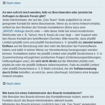
Nach oben
An wen soll ich mich wenden, falls es Beschwerden oder juristische
Anfragen zu diesem Forum gibt?
Jeder Administrator, der auf der „Das Team“-Seite aufgeführt ist, ist ein
geeigneter Kontakt für deine Beschwerde. Wenn du so keine Antwort erhältst,
solltest du den Besitzer der Domain kontaktieren (führe dazu eine
„WHOIS“-Abfrage
durch) oder — falls diese Seite bei einem kostenlosen
Webhoster wie z. B. Yahoo!, free.fr, funpic.de usw. liegt — den Support oder
den Abuse-Kontakt des betreffenden Dienstes. Bitte beachte, dass phpBB
Limited (phpBB.com) und phpBB Deutschland e. V. (phpBB.de)
absolut keinen
Einfluss
auf die Benutzung oder den oder die Benutzer der Forensoftware
haben und dafür in keiner Weise zur Verantwortung herangezogen werden
können. Kontaktiere daher nie phpBB Limited oder phpBB Deutschland e. V. in
Zusammenhang mit jeglichen juristischen Fragen (Unterlassungserklärungen,
Haftungsfragen usw.), die
sich nicht direkt
auf die Websiten phpbb.com,
phpbb.de oder die phpBB-Software selbst beziehen. Falls du phpBB Limited
oder phpBB Deutschland e. V. E-Mails schreibst, die die
Softwarenutzung
durch Dritte
betreffen, so wirst du, wenn überhaupt, höchstens eine knappe
Antwort erhalten.
Nach oben
Wie kann ich einen Administrator des Boards kontaktieren?
Alle Benutzer des Boards können das Kontaktformular nutzen, wenn die
Funktion durch die Board-Administration aktiviert wurde.
Mitglieder des Boards können zusätzlich den Link „Das Team“ verwenden.