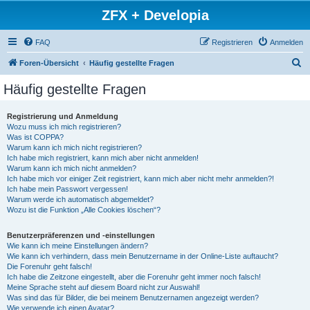
ZFX + Developia
FAQ
Registrieren
Anmelden
S
Foren-Übersicht
Häufig gestellte Fragen
u
Häufig gestellte Fragen
c
h
Registrierung und Anmeldung
Wozu muss ich mich registrieren?
e
Was ist COPPA?
Warum kann ich mich nicht registrieren?
Ich habe mich registriert, kann mich aber nicht anmelden!
Warum kann ich mich nicht anmelden?
Ich habe mich vor einiger Zeit registriert, kann mich aber nicht mehr anmelden?!
Ich habe mein Passwort vergessen!
Warum werde ich automatisch abgemeldet?
Wozu ist die Funktion „Alle Cookies löschen“?
Benutzerpräferenzen und -einstellungen
Wie kann ich meine Einstellungen ändern?
Wie kann ich verhindern, dass mein Benutzername in der Online-Liste auftaucht?
Die Forenuhr geht falsch!
Ich habe die Zeitzone eingestellt, aber die Forenuhr geht immer noch falsch!
Meine Sprache steht auf diesem Board nicht zur Auswahl!
Was sind das für Bilder, die bei meinem Benutzernamen angezeigt werden?
Wie verwende ich einen Avatar?