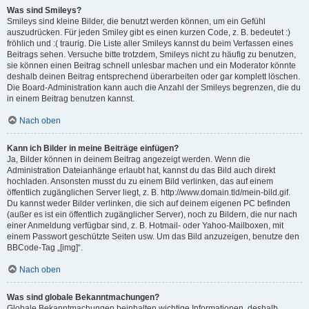
Was sind Smileys?
Smileys sind kleine Bilder, die benutzt werden können, um ein Gefühl
auszudrücken. Für jeden Smiley gibt es einen kurzen Code, z. B. bedeutet :)
fröhlich und :( traurig. Die Liste aller Smileys kannst du beim Verfassen eines
Beitrags sehen. Versuche bitte trotzdem, Smileys nicht zu häufig zu benutzen,
sie können einen Beitrag schnell unlesbar machen und ein Moderator könnte
deshalb deinen Beitrag entsprechend überarbeiten oder gar komplett löschen.
Die Board-Administration kann auch die Anzahl der Smileys begrenzen, die du
in einem Beitrag benutzen kannst.
Nach oben
Kann ich Bilder in meine Beiträge einfügen?
Ja, Bilder können in deinem Beitrag angezeigt werden. Wenn die
Administration Dateianhänge erlaubt hat, kannst du das Bild auch direkt
hochladen. Ansonsten musst du zu einem Bild verlinken, das auf einem
öffentlich zugänglichen Server liegt, z. B. http://www.domain.tld/mein-bild.gif.
Du kannst weder Bilder verlinken, die sich auf deinem eigenen PC befinden
(außer es ist ein öffentlich zugänglicher Server), noch zu Bildern, die nur nach
einer Anmeldung verfügbar sind, z. B. Hotmail- oder Yahoo-Mailboxen, mit
einem Passwort geschützte Seiten usw. Um das Bild anzuzeigen, benutze den
BBCode-Tag „[img]“.
Nach oben
Was sind globale Bekanntmachungen?
Globale Bekanntmachungen beinhalten wichtige Informationen, deshalb