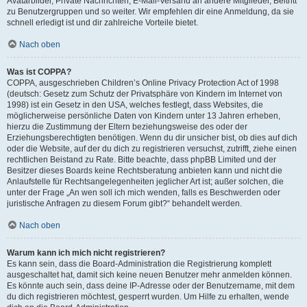
Avatarbilder, Private Nachrichten, E-Mail-Versand an andere Mitglieder, Beitritt
zu Benutzergruppen und so weiter. Wir empfehlen dir eine Anmeldung, da sie
schnell erledigt ist und dir zahlreiche Vorteile bietet.
Nach oben
Was ist COPPA?
COPPA, ausgeschrieben Children’s Online Privacy Protection Act of 1998
(deutsch: Gesetz zum Schutz der Privatsphäre von Kindern im Internet von
1998) ist ein Gesetz in den USA, welches festlegt, dass Websites, die
möglicherweise persönliche Daten von Kindern unter 13 Jahren erheben,
hierzu die Zustimmung der Eltern beziehungsweise des oder der
Erziehungsberechtigten benötigen. Wenn du dir unsicher bist, ob dies auf dich
oder die Website, auf der du dich zu registrieren versuchst, zutrifft, ziehe einen
rechtlichen Beistand zu Rate. Bitte beachte, dass phpBB Limited und der
Besitzer dieses Boards keine Rechtsberatung anbieten kann und nicht die
Anlaufstelle für Rechtsangelegenheiten jeglicher Art ist; außer solchen, die
unter der Frage „An wen soll ich mich wenden, falls es Beschwerden oder
juristische Anfragen zu diesem Forum gibt?“ behandelt werden.
Nach oben
Warum kann ich mich nicht registrieren?
Es kann sein, dass die Board-Administration die Registrierung komplett
ausgeschaltet hat, damit sich keine neuen Benutzer mehr anmelden können.
Es könnte auch sein, dass deine IP-Adresse oder der Benutzername, mit dem
du dich registrieren möchtest, gesperrt wurden. Um Hilfe zu erhalten, wende