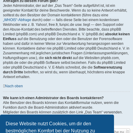
Anfragen zu diesem Forum gibt?
Jeder Administrator, der auf der „Das Team“-Seite aufgeführt ist, ist ein
geeigneter Kontakt für deine Beschwerde. Wenn du so keine Antwort erhältst,
solltest du den Besitzer der Domain kontaktieren (führe dazu eine
„WHOIS“-Abfrage
durch) oder — falls diese Seite bei einem kostenlosen
Webhoster wie z. B. Yahoo!, free.fr, funpic.de usw. liegt — den Support oder
den Abuse-Kontakt des betreffenden Dienstes. Bitte beachte, dass phpBB
Limited (phpBB.com) und phpBB Deutschland e. V. (phpBB.de)
absolut keinen
Einfluss
auf die Benutzung oder den oder die Benutzer der Forensoftware
haben und dafür in keiner Weise zur Verantwortung herangezogen werden
können. Kontaktiere daher nie phpBB Limited oder phpBB Deutschland e. V. in
Zusammenhang mit jeglichen juristischen Fragen (Unterlassungserklärungen,
Haftungsfragen usw.), die
sich nicht direkt
auf die Websiten phpbb.com,
phpbb.de oder die phpBB-Software selbst beziehen. Falls du phpBB Limited
oder phpBB Deutschland e. V. E-Mails schreibst, die die
Softwarenutzung
durch Dritte
betreffen, so wirst du, wenn überhaupt, höchstens eine knappe
Antwort erhalten.
Nach oben
Wie kann ich einen Administrator des Boards kontaktieren?
Alle Benutzer des Boards können das Kontaktformular nutzen, wenn die
Funktion durch die Board-Administration aktiviert wurde.
Mitglieder des Boards können zusätzlich den Link „Das Team“ verwenden.
Nach oben
Diese Website nutzt Cookies, um dir den
bestmöglichen Komfort bei der Nutzung zu
Gehe zu