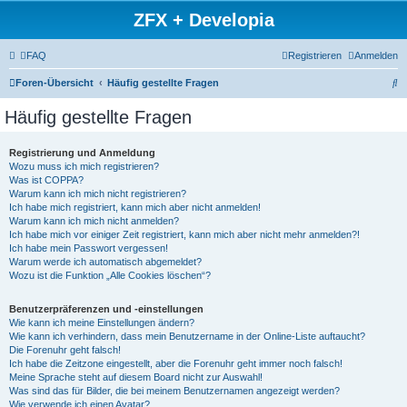
ZFX + Developia
FAQ
Registrieren
Anmelden
S
Foren-Übersicht
Häufig gestellte Fragen
u
Häufig gestellte Fragen
c
h
Registrierung und Anmeldung
Wozu muss ich mich registrieren?
e
Was ist COPPA?
Warum kann ich mich nicht registrieren?
Ich habe mich registriert, kann mich aber nicht anmelden!
Warum kann ich mich nicht anmelden?
Ich habe mich vor einiger Zeit registriert, kann mich aber nicht mehr anmelden?!
Ich habe mein Passwort vergessen!
Warum werde ich automatisch abgemeldet?
Wozu ist die Funktion „Alle Cookies löschen“?
Benutzerpräferenzen und -einstellungen
Wie kann ich meine Einstellungen ändern?
Wie kann ich verhindern, dass mein Benutzername in der Online-Liste auftaucht?
Die Forenuhr geht falsch!
Ich habe die Zeitzone eingestellt, aber die Forenuhr geht immer noch falsch!
Meine Sprache steht auf diesem Board nicht zur Auswahl!
Was sind das für Bilder, die bei meinem Benutzernamen angezeigt werden?
Wie verwende ich einen Avatar?