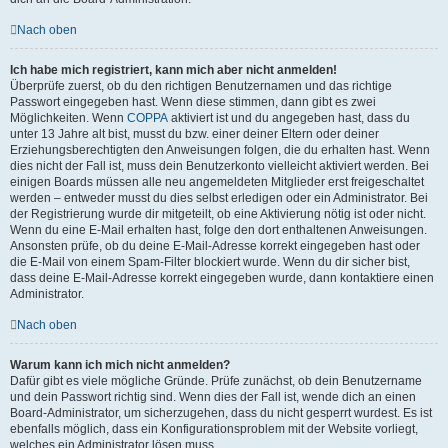
Nach oben
Ich habe mich registriert, kann mich aber nicht anmelden!
Überprüfe zuerst, ob du den richtigen Benutzernamen und das richtige
Passwort eingegeben hast. Wenn diese stimmen, dann gibt es zwei
Möglichkeiten. Wenn
COPPA
aktiviert ist und du angegeben hast, dass du
unter 13 Jahre alt bist, musst du bzw. einer deiner Eltern oder deiner
Erziehungsberechtigten den Anweisungen folgen, die du erhalten hast. Wenn
dies nicht der Fall ist, muss dein Benutzerkonto vielleicht aktiviert werden. Bei
einigen Boards müssen alle neu angemeldeten Mitglieder erst freigeschaltet
werden – entweder musst du dies selbst erledigen oder ein Administrator. Bei
der Registrierung wurde dir mitgeteilt, ob eine Aktivierung nötig ist oder nicht.
Wenn du eine E-Mail erhalten hast, folge den dort enthaltenen Anweisungen.
Ansonsten prüfe, ob du deine E-Mail-Adresse korrekt eingegeben hast oder
die E-Mail von einem Spam-Filter blockiert wurde. Wenn du dir sicher bist,
dass deine E-Mail-Adresse korrekt eingegeben wurde, dann kontaktiere einen
Administrator.
Nach oben
Warum kann ich mich nicht anmelden?
Dafür gibt es viele mögliche Gründe. Prüfe zunächst, ob dein Benutzername
und dein Passwort richtig sind. Wenn dies der Fall ist, wende dich an einen
Board-Administrator, um sicherzugehen, dass du nicht gesperrt wurdest. Es ist
ebenfalls möglich, dass ein Konfigurationsproblem mit der Website vorliegt,
welches ein Administrator lösen muss.