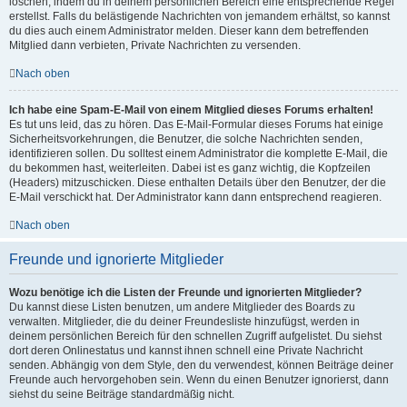
löschen, indem du in deinem persönlichen Bereich eine entsprechende Regel
erstellst. Falls du belästigende Nachrichten von jemandem erhältst, so kannst
du dies auch einem Administrator melden. Dieser kann dem betreffenden
Mitglied dann verbieten, Private Nachrichten zu versenden.
Nach oben
Ich habe eine Spam-E-Mail von einem Mitglied dieses Forums erhalten!
Es tut uns leid, das zu hören. Das E-Mail-Formular dieses Forums hat einige
Sicherheitsvorkehrungen, die Benutzer, die solche Nachrichten senden,
identifizieren sollen. Du solltest einem Administrator die komplette E-Mail, die
du bekommen hast, weiterleiten. Dabei ist es ganz wichtig, die Kopfzeilen
(Headers) mitzuschicken. Diese enthalten Details über den Benutzer, der die
E-Mail verschickt hat. Der Administrator kann dann entsprechend reagieren.
Nach oben
Freunde und ignorierte Mitglieder
Wozu benötige ich die Listen der Freunde und ignorierten Mitglieder?
Du kannst diese Listen benutzen, um andere Mitglieder des Boards zu
verwalten. Mitglieder, die du deiner Freundesliste hinzufügst, werden in
deinem persönlichen Bereich für den schnellen Zugriff aufgelistet. Du siehst
dort deren Onlinestatus und kannst ihnen schnell eine Private Nachricht
senden. Abhängig von dem Style, den du verwendest, können Beiträge deiner
Freunde auch hervorgehoben sein. Wenn du einen Benutzer ignorierst, dann
siehst du seine Beiträge standardmäßig nicht.