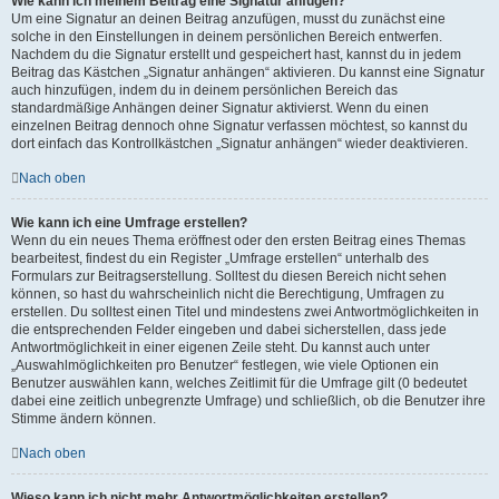
Wie kann ich meinem Beitrag eine Signatur anfügen?
Um eine Signatur an deinen Beitrag anzufügen, musst du zunächst eine
solche in den Einstellungen in deinem persönlichen Bereich entwerfen.
Nachdem du die Signatur erstellt und gespeichert hast, kannst du in jedem
Beitrag das Kästchen „Signatur anhängen“ aktivieren. Du kannst eine Signatur
auch hinzufügen, indem du in deinem persönlichen Bereich das
standardmäßige Anhängen deiner Signatur aktivierst. Wenn du einen
einzelnen Beitrag dennoch ohne Signatur verfassen möchtest, so kannst du
dort einfach das Kontrollkästchen „Signatur anhängen“ wieder deaktivieren.
Nach oben
Wie kann ich eine Umfrage erstellen?
Wenn du ein neues Thema eröffnest oder den ersten Beitrag eines Themas
bearbeitest, findest du ein Register „Umfrage erstellen“ unterhalb des
Formulars zur Beitragserstellung. Solltest du diesen Bereich nicht sehen
können, so hast du wahrscheinlich nicht die Berechtigung, Umfragen zu
erstellen. Du solltest einen Titel und mindestens zwei Antwortmöglichkeiten in
die entsprechenden Felder eingeben und dabei sicherstellen, dass jede
Antwortmöglichkeit in einer eigenen Zeile steht. Du kannst auch unter
„Auswahlmöglichkeiten pro Benutzer“ festlegen, wie viele Optionen ein
Benutzer auswählen kann, welches Zeitlimit für die Umfrage gilt (0 bedeutet
dabei eine zeitlich unbegrenzte Umfrage) und schließlich, ob die Benutzer ihre
Stimme ändern können.
Nach oben
Wieso kann ich nicht mehr Antwortmöglichkeiten erstellen?