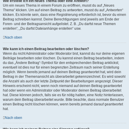
Wie erstelle ich ein neues Thema oder eine Antwort?
Um ein neues Thema in einem Forum zu eröffnen, musst du auf „Neues
Thema“ klicken. Um auf einen Beitrag zu antworten, musst du auf „Antworten“
klicken. Es könnte sein, dass eine Registrierung erforderlich ist, bevor du einen
Beitrag schreiben kannst. Deine Berechtigungen sind jeweils am Ende der
Foren- und der Beitragsansicht aufgelistet. Z. B. „Du darfst neue Themen
erstellen“, „Du darfst Dateianhänge erstellen“ usw.
Nach oben
Wie kann ich einen Beitrag bearbeiten oder löschen?
Wenn du nicht Administrator oder Moderator bist, kannst du nur deine eigenen
Beiträge bearbeiten oder löschen. Du kannst einen Beitrag bearbeiten, indem
du das „Ändere Beitrag“-Symbol für den entsprechenden Beitrag anklickst;
eventuell ist dies nur für einen begrenzten Zeitraum nach seiner Erstellung
möglich. Wenn bereits jemand auf deinen Beitrag geantwortet hat, wird dein
Beitrag in der Themenansicht als überarbeitet gekennzeichnet. Es wird sowohl
die Anzahl als auch der letzte Zeitpunkt der Bearbeitungen angezeigt. Dieser
Hinweis erscheint nicht, wenn noch niemand auf deinen Beitrag geantwortet
hat oder wenn ein Administrator oder Moderator deinen Beitrag überarbeitet
hat. Diese können jedoch, falls sie es für nötig halten, eine Notiz hinterlassen,
warum dein Beitrag überarbeitet wurde. Bitte beachte, dass normale Benutzer
einen Beitrag nicht löschen können, wenn bereits jemand darauf geantwortet
hat.
Nach oben