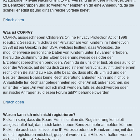
Avatarbilder, Private Nachrichten, E-Mail-Versand an andere Mitglieder, Beitritt
zu Benutzergruppen und so weiter. Wir empfehlen dir eine Anmeldung, da sie
schnell erledigt ist und dir zahlreiche Vorteile bietet.
Nach oben
Was ist COPPA?
COPPA, ausgeschrieben Children’s Online Privacy Protection Act of 1998
(deutsch: Gesetz zum Schutz der Privatsphäre von Kindern im Internet von
1998) ist ein Gesetz in den USA, welches festlegt, dass Websites, die
möglicherweise persönliche Daten von Kindern unter 13 Jahren erheben,
hierzu die Zustimmung der Eltern beziehungsweise des oder der
Erziehungsberechtigten benötigen. Wenn du dir unsicher bist, ob dies auf dich
oder die Website, auf der du dich zu registrieren versuchst, zutrifft, ziehe einen
rechtlichen Beistand zu Rate. Bitte beachte, dass phpBB Limited und der
Besitzer dieses Boards keine Rechtsberatung anbieten kann und nicht die
Anlaufstelle für Rechtsangelegenheiten jeglicher Art ist; außer solchen, die
unter der Frage „An wen soll ich mich wenden, falls es Beschwerden oder
juristische Anfragen zu diesem Forum gibt?“ behandelt werden.
Nach oben
Warum kann ich mich nicht registrieren?
Es kann sein, dass die Board-Administration die Registrierung komplett
ausgeschaltet hat, damit sich keine neuen Benutzer mehr anmelden können.
Es könnte auch sein, dass deine IP-Adresse oder der Benutzername, mit dem
du dich registrieren möchtest, gesperrt wurden. Um Hilfe zu erhalten, wende
dich an die Board-Administration.