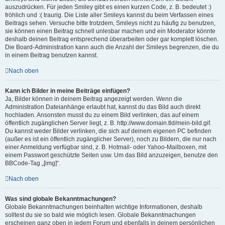
auszudrücken. Für jeden Smiley gibt es einen kurzen Code, z. B. bedeutet :)
fröhlich und :( traurig. Die Liste aller Smileys kannst du beim Verfassen eines
Beitrags sehen. Versuche bitte trotzdem, Smileys nicht zu häufig zu benutzen,
sie können einen Beitrag schnell unlesbar machen und ein Moderator könnte
deshalb deinen Beitrag entsprechend überarbeiten oder gar komplett löschen.
Die Board-Administration kann auch die Anzahl der Smileys begrenzen, die du
in einem Beitrag benutzen kannst.
Nach oben
Kann ich Bilder in meine Beiträge einfügen?
Ja, Bilder können in deinem Beitrag angezeigt werden. Wenn die
Administration Dateianhänge erlaubt hat, kannst du das Bild auch direkt
hochladen. Ansonsten musst du zu einem Bild verlinken, das auf einem
öffentlich zugänglichen Server liegt, z. B. http://www.domain.tld/mein-bild.gif.
Du kannst weder Bilder verlinken, die sich auf deinem eigenen PC befinden
(außer es ist ein öffentlich zugänglicher Server), noch zu Bildern, die nur nach
einer Anmeldung verfügbar sind, z. B. Hotmail- oder Yahoo-Mailboxen, mit
einem Passwort geschützte Seiten usw. Um das Bild anzuzeigen, benutze den
BBCode-Tag „[img]“.
Nach oben
Was sind globale Bekanntmachungen?
Globale Bekanntmachungen beinhalten wichtige Informationen, deshalb
solltest du sie so bald wie möglich lesen. Globale Bekanntmachungen
erscheinen ganz oben in jedem Forum und ebenfalls in deinem persönlichen