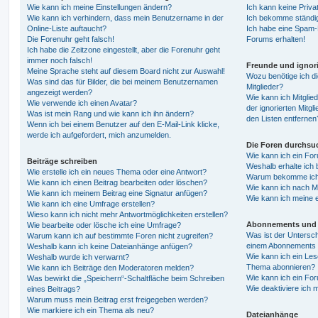
Wie kann ich meine Einstellungen ändern?
Ich kann keine Priva
Wie kann ich verhindern, dass mein Benutzername in der
Ich bekomme ständig
Online-Liste auftaucht?
Ich habe eine Spam-E
Die Forenuhr geht falsch!
Forums erhalten!
Ich habe die Zeitzone eingestellt, aber die Forenuhr geht
immer noch falsch!
Freunde und ignori
Meine Sprache steht auf diesem Board nicht zur Auswahl!
Wozu benötige ich di
Was sind das für Bilder, die bei meinem Benutzernamen
Mitglieder?
angezeigt werden?
Wie kann ich Mitglied
Wie verwende ich einen Avatar?
der ignorierten Mitg
Was ist mein Rang und wie kann ich ihn ändern?
den Listen entfernen
Wenn ich bei einem Benutzer auf den E-Mail-Link klicke,
werde ich aufgefordert, mich anzumelden.
Die Foren durchsu
Wie kann ich ein Fo
Beiträge schreiben
Weshalb erhalte ich 
Wie erstelle ich ein neues Thema oder eine Antwort?
Warum bekomme ich b
Wie kann ich einen Beitrag bearbeiten oder löschen?
Wie kann ich nach M
Wie kann ich meinem Beitrag eine Signatur anfügen?
Wie kann ich meine 
Wie kann ich eine Umfrage erstellen?
Wieso kann ich nicht mehr Antwortmöglichkeiten erstellen?
Abonnements und 
Wie bearbeite oder lösche ich eine Umfrage?
Was ist der Untersc
Warum kann ich auf bestimmte Foren nicht zugreifen?
einem Abonnements 
Weshalb kann ich keine Dateianhänge anfügen?
Wie kann ich ein Les
Weshalb wurde ich verwarnt?
Thema abonnieren?
Wie kann ich Beiträge den Moderatoren melden?
Wie kann ich ein Fo
Was bewirkt die „Speichern“-Schaltfläche beim Schreiben
Wie deaktiviere ich
eines Beitrags?
Warum muss mein Beitrag erst freigegeben werden?
Wie markiere ich ein Thema als neu?
Dateianhänge