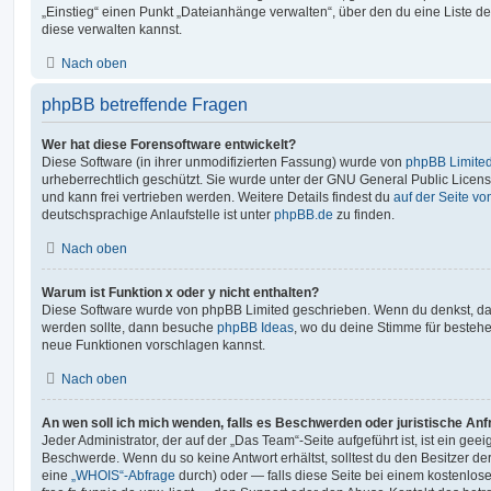
„Einstieg“ einen Punkt „Dateianhänge verwalten“, über den du eine Liste d
diese verwalten kannst.
Nach oben
phpBB betreffende Fragen
Wer hat diese Forensoftware entwickelt?
Diese Software (in ihrer unmodifizierten Fassung) wurde von
phpBB Limite
urheberrechtlich geschützt. Sie wurde unter der GNU General Public License
und kann frei vertrieben werden. Weitere Details findest du
auf der Seite v
deutschsprachige Anlaufstelle ist unter
phpBB.de
zu finden.
Nach oben
Warum ist Funktion x oder y nicht enthalten?
Diese Software wurde von phpBB Limited geschrieben. Wenn du denkst, das
werden sollte, dann besuche
phpBB Ideas
, wo du deine Stimme für beste
neue Funktionen vorschlagen kannst.
Nach oben
An wen soll ich mich wenden, falls es Beschwerden oder juristische An
Jeder Administrator, der auf der „Das Team“-Seite aufgeführt ist, ist ein geei
Beschwerde. Wenn du so keine Antwort erhältst, solltest du den Besitzer de
eine
„WHOIS“-Abfrage
durch) oder — falls diese Seite bei einem kostenlos