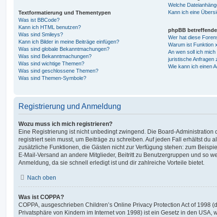
Welche Dateianhänge
Kann ich eine Übersi
Textformatierung und Thementypen
Was ist BBCode?
Kann ich HTML benutzen?
phpBB betreffende
Was sind Smileys?
Wer hat diese Foren
Kann ich Bilder in meine Beiträge einfügen?
Warum ist Funktion x
Was sind globale Bekanntmachungen?
An wen soll ich mic
Was sind Bekanntmachungen?
juristische Anfragen
Was sind wichtige Themen?
Wie kann ich einen A
Was sind geschlossene Themen?
Was sind Themen-Symbole?
Registrierung und Anmeldung
Wozu muss ich mich registrieren?
Eine Registrierung ist nicht unbedingt zwingend. Die Board-Administration
registriert sein musst, um Beiträge zu schreiben. Auf jeden Fall erhältst du als
zusätzliche Funktionen, die Gästen nicht zur Verfügung stehen: zum Beispiel
E-Mail-Versand an andere Mitglieder, Beitritt zu Benutzergruppen und so wei
Anmeldung, da sie schnell erledigt ist und dir zahlreiche Vorteile bietet.
Nach oben
Was ist COPPA?
COPPA, ausgeschrieben Children’s Online Privacy Protection Act of 1998 (
Privatsphäre von Kindern im Internet von 1998) ist ein Gesetz in den USA, w