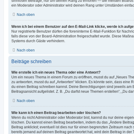
sinnlosen Beiträge, nur um deinen Rang zu erhöhen — die meisten Boards 
ein Moderator oder Administrator wird deinen Rang unter Umständen einfa
Nach oben
Wenn ich bei einem Benutzer auf den E-Mail-Link klicke, werde ich aufg
Nur registrierte Benutzer dürfen die foreninterne E-Mail-Funktion für Nachr
falls diese von der Board-Administration freigeschaltet wurde. Diese Maßn
Systems durch Gäste verhindern.
Nach oben
Beiträge schreiben
Wie erstelle ich ein neues Thema oder eine Antwort?
Um ein neues Thema in einem Forum zu eröffnen, musst du auf „Neues Them
zu antworten, musst du auf „Antworten“ klicken. Es könnte sein, dass eine Reg
du einen Beitrag schreiben kannst. Deine Berechtigungen sind jeweils am 
Beitragsansicht aufgelistet. Z. B. „Du darfst neue Themen erstellen“, „Du da
Nach oben
Wie kann ich einen Beitrag bearbeiten oder löschen?
Wenn du nicht Administrator oder Moderator bist, kannst du nur deine eige
löschen. Du kannst einen Beitrag bearbeiten, indem du das „Ändere Beitr
Beitrag anklickst; eventuell ist dies nur für einen begrenzten Zeitraum nac
bereits jemand auf deinen Beitrag geantwortet hat, wird dein Beitrag in der