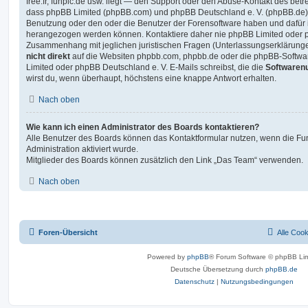
free.fr, funpic.de usw. liegt — den Support oder den Abuse-Kontakt des betr
dass phpBB Limited (phpBB.com) und phpBB Deutschland e. V. (phpBB.de
Benutzung oder den oder die Benutzer der Forensoftware haben und dafür 
herangezogen werden können. Kontaktiere daher nie phpBB Limited oder p
Zusammenhang mit jeglichen juristischen Fragen (Unterlassungserklärunge
nicht direkt
auf die Websiten phpbb.com, phpbb.de oder die phpBB-Softwar
Limited oder phpBB Deutschland e. V. E-Mails schreibst, die die
Softwarenu
wirst du, wenn überhaupt, höchstens eine knappe Antwort erhalten.
Nach oben
Wie kann ich einen Administrator des Boards kontaktieren?
Alle Benutzer des Boards können das Kontaktformular nutzen, wenn die Fun
Administration aktiviert wurde.
Mitglieder des Boards können zusätzlich den Link „Das Team“ verwenden.
Nach oben
Foren-Übersicht
Alle Coo
Powered by
phpBB
® Forum Software © phpBB Lim
Deutsche Übersetzung durch
phpBB.de
Datenschutz
|
Nutzungsbedingungen