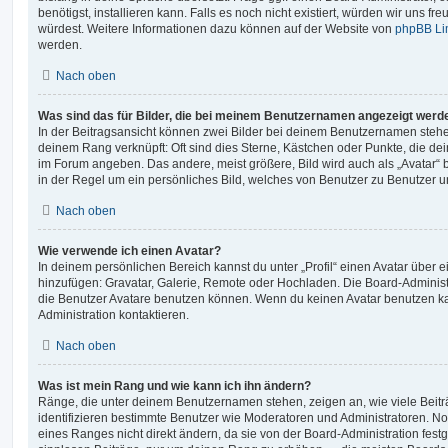
benötigst, installieren kann. Falls es noch nicht existiert, würden wir uns f
würdest. Weitere Informationen dazu können auf der Website von
phpBB Li
werden.
Nach oben
Was sind das für Bilder, die bei meinem Benutzernamen angezeigt werd
In der Beitragsansicht können zwei Bilder bei deinem Benutzernamen stehen.
deinem Rang verknüpft: Oft sind dies Sterne, Kästchen oder Punkte, die de
im Forum angeben. Das andere, meist größere, Bild wird auch als „Avatar“ b
in der Regel um ein persönliches Bild, welches von Benutzer zu Benutzer unt
Nach oben
Wie verwende ich einen Avatar?
In deinem persönlichen Bereich kannst du unter „Profil“ einen Avatar über 
hinzufügen: Gravatar, Galerie, Remote oder Hochladen. Die Board-Adminis
die Benutzer Avatare benutzen können. Wenn du keinen Avatar benutzen kan
Administration kontaktieren.
Nach oben
Was ist mein Rang und wie kann ich ihn ändern?
Ränge, die unter deinem Benutzernamen stehen, zeigen an, wie viele Beiträg
identifizieren bestimmte Benutzer wie Moderatoren und Administratoren. N
eines Ranges nicht direkt ändern, da sie von der Board-Administration festg