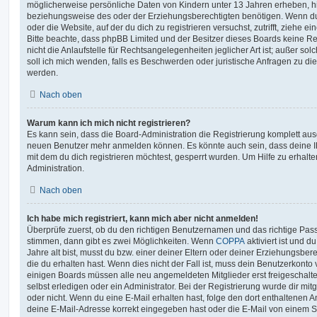
möglicherweise persönliche Daten von Kindern unter 13 Jahren erheben, h
beziehungsweise des oder der Erziehungsberechtigten benötigen. Wenn du di
oder die Website, auf der du dich zu registrieren versuchst, zutrifft, ziehe e
Bitte beachte, dass phpBB Limited und der Besitzer dieses Boards keine 
nicht die Anlaufstelle für Rechtsangelegenheiten jeglicher Art ist; außer so
soll ich mich wenden, falls es Beschwerden oder juristische Anfragen zu d
werden.
Nach oben
Warum kann ich mich nicht registrieren?
Es kann sein, dass die Board-Administration die Registrierung komplett ausg
neuen Benutzer mehr anmelden können. Es könnte auch sein, dass deine 
mit dem du dich registrieren möchtest, gesperrt wurden. Um Hilfe zu erhalt
Administration.
Nach oben
Ich habe mich registriert, kann mich aber nicht anmelden!
Überprüfe zuerst, ob du den richtigen Benutzernamen und das richtige Pa
stimmen, dann gibt es zwei Möglichkeiten. Wenn
COPPA
aktiviert ist und 
Jahre alt bist, musst du bzw. einer deiner Eltern oder deiner Erziehungsbe
die du erhalten hast. Wenn dies nicht der Fall ist, muss dein Benutzerkonto v
einigen Boards müssen alle neu angemeldeten Mitglieder erst freigeschalt
selbst erledigen oder ein Administrator. Bei der Registrierung wurde dir mitget
oder nicht. Wenn du eine E-Mail erhalten hast, folge den dort enthaltenen
deine E-Mail-Adresse korrekt eingegeben hast oder die E-Mail von einem S