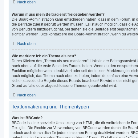
Nach oben
Warum muss mein Beitrag erst freigegeben werden?
Die Board-Administration kann entschieden haben, dass in dem Forum, in de
die Beiträge zuerst geprüft werden müssen. Es ist auch möglich, dass die A
von Benutzern hinzugefügt hat, bei denen sie die Beiträge erst begutachten
sichtbar werden. Bitte kontaktiere die Board-Administration, wenn du weiter
Nach oben
Wie markiere ich ein Thema als neu?
Durch Klicken des „Thema als neu markieren“-Links in der Beitragsansich
nach oben auf die erste Seite des Forums holen. Wenn du den entsprechende
Funktion möglicherweise deaktiviert oder seit der letzten Markierung ist nic
auch möglich, das Thema nach oben zu holen, indem du einfach eine Antwort
sicher, dass du die Regeln dieses Boards beachtest! Es wird meist nicht ge
Grund auf alte oder abgeschlossene Themen geantwortet wird.
Nach oben
Textformatierung und Thementypen
Was ist BBCode?
BBCode ist eine spezielle Umsetzung von HTML, die dir weitreichende For
Text gibt. Die Rechte zur Verwendung von BBCode werden durch die Board
jedoch auch durch dich für jeden einzelnen Beitrag deaktiviert werden. BB
aufgebaut, jedoch werden Tags von eckigen („[“ und „]“) statt spitzen („<“ 