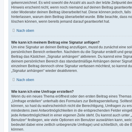
gekennzeichnet. Es wird sowohl die Anzahl als auch der letzte Zeitpunkt d
Hinweis erscheint nicht, wenn noch niemand auf deinen Beitrag geantwortet
oder Moderator deinen Beitrag überarbeitet hat. Diese können jedoch, falls s
hinterlassen, warum dein Beitrag überarbeitet wurde. Bitte beachte, dass n
löschen können, wenn bereits jemand darauf geantwortet hat.
Nach oben
Wie kann ich meinem Beitrag eine Signatur anfügen?
Um eine Signatur an deinen Beitrag anzufügen, musst du zunächst eine sol
persönlichen Bereich entwerfen. Nachdem du die Signatur erstellt und gesp
Beitrag das Kästchen „Signatur anhängen“ aktivieren. Du kannst eine Signa
deinem persönlichen Bereich das standardmäßige Anhängen deiner Signatu
einzelnen Beitrag dennoch ohne Signatur verfassen möchtest, so kannst du 
„Signatur anhängen“ wieder deaktivieren.
Nach oben
Wie kann ich eine Umfrage erstellen?
Wenn du ein neues Thema eröffnest oder den ersten Beitrag eines Themas be
„Umfrage erstellen“ unterhalb des Formulars zur Beitragserstellung. Solltes
können, so hast du wahrscheinlich nicht die Berechtigung, Umfragen zu erste
mindestens zwei Antwortmöglichkeiten in die entsprechenden Felder eingeb
jede Antwortmöglichkeit in einer eigenen Zeile steht. Du kannst auch unter
Benutzer“ festlegen, wie viele Optionen ein Benutzer auswählen kann, welche
bedeutet dabei eine zeitlich unbegrenzte Umfrage) und schließlich, ob die
können.