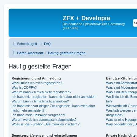
ZFX + Developia
Die deutsche Spieleentwickler-Community
(seit 1999).
Schnellzugriff
FAQ
Foren-Übersicht
Häufig gestellte Fragen
Häufig gestellte Fragen
Registrierung und Anmeldung
Benutzer-Stufen u
Wozu muss ich mich registrieren?
Was sind Administra
Was ist COPPA?
Was sind Moderator
Warum kann ich mich nicht registrieren?
Was sind Benutzerg
Ich habe mich registriert, kann mich aber nicht anmelden!
Wo finde ich die Ben
Warum kann ich mich nicht anmelden?
bei?
Ich habe mich vor einiger Zeit registriert, kann mich aber
Wie werde ich Grupp
nicht mehr anmelden?!
Weshalb werden ver
Ich habe mein Passwort vergessen!
dargestellt?
Warum werde ich automatisch abgemeldet?
Was ist eine Hauptg
Wozu ist die Funktion „Alle Cookies löschen“?
Was bedeutet der „Da
Benutzerpräferenzen und -einstellungen
Private Nachrichte