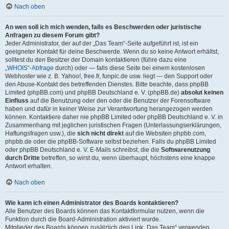
Nach oben
An wen soll ich mich wenden, falls es Beschwerden oder juristische
Anfragen zu diesem Forum gibt?
Jeder Administrator, der auf der „Das Team“-Seite aufgeführt ist, ist ein
geeigneter Kontakt für deine Beschwerde. Wenn du so keine Antwort erhältst,
solltest du den Besitzer der Domain kontaktieren (führe dazu eine
„WHOIS“-Abfrage
durch) oder — falls diese Seite bei einem kostenlosen
Webhoster wie z. B. Yahoo!, free.fr, funpic.de usw. liegt — den Support oder
den Abuse-Kontakt des betreffenden Dienstes. Bitte beachte, dass phpBB
Limited (phpBB.com) und phpBB Deutschland e. V. (phpBB.de)
absolut keinen
Einfluss
auf die Benutzung oder den oder die Benutzer der Forensoftware
haben und dafür in keiner Weise zur Verantwortung herangezogen werden
können. Kontaktiere daher nie phpBB Limited oder phpBB Deutschland e. V. in
Zusammenhang mit jeglichen juristischen Fragen (Unterlassungserklärungen,
Haftungsfragen usw.), die
sich nicht direkt
auf die Websiten phpbb.com,
phpbb.de oder die phpBB-Software selbst beziehen. Falls du phpBB Limited
oder phpBB Deutschland e. V. E-Mails schreibst, die die
Softwarenutzung
durch Dritte
betreffen, so wirst du, wenn überhaupt, höchstens eine knappe
Antwort erhalten.
Nach oben
Wie kann ich einen Administrator des Boards kontaktieren?
Alle Benutzer des Boards können das Kontaktformular nutzen, wenn die
Funktion durch die Board-Administration aktiviert wurde.
Mitglieder des Boards können zusätzlich den Link „Das Team“ verwenden.