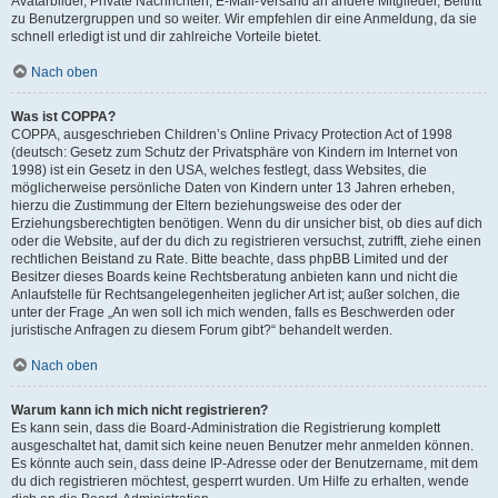
Avatarbilder, Private Nachrichten, E-Mail-Versand an andere Mitglieder, Beitritt
zu Benutzergruppen und so weiter. Wir empfehlen dir eine Anmeldung, da sie
schnell erledigt ist und dir zahlreiche Vorteile bietet.
Nach oben
Was ist COPPA?
COPPA, ausgeschrieben Children’s Online Privacy Protection Act of 1998
(deutsch: Gesetz zum Schutz der Privatsphäre von Kindern im Internet von
1998) ist ein Gesetz in den USA, welches festlegt, dass Websites, die
möglicherweise persönliche Daten von Kindern unter 13 Jahren erheben,
hierzu die Zustimmung der Eltern beziehungsweise des oder der
Erziehungsberechtigten benötigen. Wenn du dir unsicher bist, ob dies auf dich
oder die Website, auf der du dich zu registrieren versuchst, zutrifft, ziehe einen
rechtlichen Beistand zu Rate. Bitte beachte, dass phpBB Limited und der
Besitzer dieses Boards keine Rechtsberatung anbieten kann und nicht die
Anlaufstelle für Rechtsangelegenheiten jeglicher Art ist; außer solchen, die
unter der Frage „An wen soll ich mich wenden, falls es Beschwerden oder
juristische Anfragen zu diesem Forum gibt?“ behandelt werden.
Nach oben
Warum kann ich mich nicht registrieren?
Es kann sein, dass die Board-Administration die Registrierung komplett
ausgeschaltet hat, damit sich keine neuen Benutzer mehr anmelden können.
Es könnte auch sein, dass deine IP-Adresse oder der Benutzername, mit dem
du dich registrieren möchtest, gesperrt wurden. Um Hilfe zu erhalten, wende