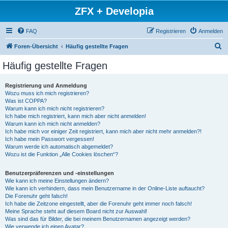
ZFX + Developia
FAQ
Registrieren
Anmelden
S
Foren-Übersicht
Häufig gestellte Fragen
u
Häufig gestellte Fragen
c
h
Registrierung und Anmeldung
Wozu muss ich mich registrieren?
e
Was ist COPPA?
Warum kann ich mich nicht registrieren?
Ich habe mich registriert, kann mich aber nicht anmelden!
Warum kann ich mich nicht anmelden?
Ich habe mich vor einiger Zeit registriert, kann mich aber nicht mehr anmelden?!
Ich habe mein Passwort vergessen!
Warum werde ich automatisch abgemeldet?
Wozu ist die Funktion „Alle Cookies löschen“?
Benutzerpräferenzen und -einstellungen
Wie kann ich meine Einstellungen ändern?
Wie kann ich verhindern, dass mein Benutzername in der Online-Liste auftaucht?
Die Forenuhr geht falsch!
Ich habe die Zeitzone eingestellt, aber die Forenuhr geht immer noch falsch!
Meine Sprache steht auf diesem Board nicht zur Auswahl!
Was sind das für Bilder, die bei meinem Benutzernamen angezeigt werden?
Wie verwende ich einen Avatar?