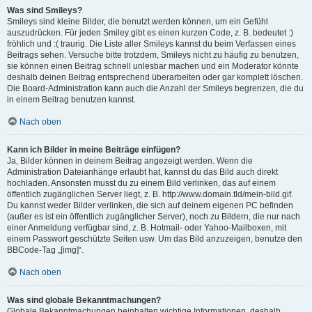
Was sind Smileys?
Smileys sind kleine Bilder, die benutzt werden können, um ein Gefühl
auszudrücken. Für jeden Smiley gibt es einen kurzen Code, z. B. bedeutet :)
fröhlich und :( traurig. Die Liste aller Smileys kannst du beim Verfassen eines
Beitrags sehen. Versuche bitte trotzdem, Smileys nicht zu häufig zu benutzen,
sie können einen Beitrag schnell unlesbar machen und ein Moderator könnte
deshalb deinen Beitrag entsprechend überarbeiten oder gar komplett löschen.
Die Board-Administration kann auch die Anzahl der Smileys begrenzen, die du
in einem Beitrag benutzen kannst.
Nach oben
Kann ich Bilder in meine Beiträge einfügen?
Ja, Bilder können in deinem Beitrag angezeigt werden. Wenn die
Administration Dateianhänge erlaubt hat, kannst du das Bild auch direkt
hochladen. Ansonsten musst du zu einem Bild verlinken, das auf einem
öffentlich zugänglichen Server liegt, z. B. http://www.domain.tld/mein-bild.gif.
Du kannst weder Bilder verlinken, die sich auf deinem eigenen PC befinden
(außer es ist ein öffentlich zugänglicher Server), noch zu Bildern, die nur nach
einer Anmeldung verfügbar sind, z. B. Hotmail- oder Yahoo-Mailboxen, mit
einem Passwort geschützte Seiten usw. Um das Bild anzuzeigen, benutze den
BBCode-Tag „[img]“.
Nach oben
Was sind globale Bekanntmachungen?
Globale Bekanntmachungen beinhalten wichtige Informationen, deshalb