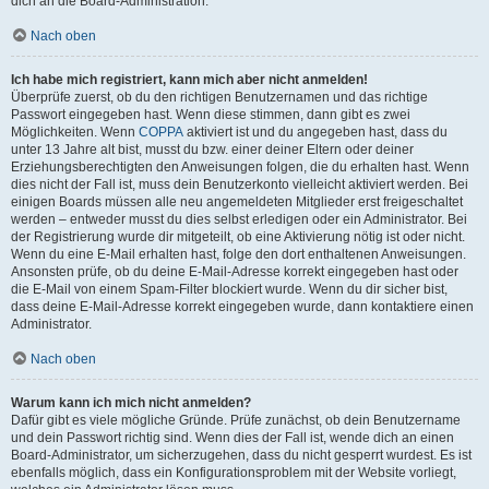
dich an die Board-Administration.
Nach oben
Ich habe mich registriert, kann mich aber nicht anmelden!
Überprüfe zuerst, ob du den richtigen Benutzernamen und das richtige
Passwort eingegeben hast. Wenn diese stimmen, dann gibt es zwei
Möglichkeiten. Wenn
COPPA
aktiviert ist und du angegeben hast, dass du
unter 13 Jahre alt bist, musst du bzw. einer deiner Eltern oder deiner
Erziehungsberechtigten den Anweisungen folgen, die du erhalten hast. Wenn
dies nicht der Fall ist, muss dein Benutzerkonto vielleicht aktiviert werden. Bei
einigen Boards müssen alle neu angemeldeten Mitglieder erst freigeschaltet
werden – entweder musst du dies selbst erledigen oder ein Administrator. Bei
der Registrierung wurde dir mitgeteilt, ob eine Aktivierung nötig ist oder nicht.
Wenn du eine E-Mail erhalten hast, folge den dort enthaltenen Anweisungen.
Ansonsten prüfe, ob du deine E-Mail-Adresse korrekt eingegeben hast oder
die E-Mail von einem Spam-Filter blockiert wurde. Wenn du dir sicher bist,
dass deine E-Mail-Adresse korrekt eingegeben wurde, dann kontaktiere einen
Administrator.
Nach oben
Warum kann ich mich nicht anmelden?
Dafür gibt es viele mögliche Gründe. Prüfe zunächst, ob dein Benutzername
und dein Passwort richtig sind. Wenn dies der Fall ist, wende dich an einen
Board-Administrator, um sicherzugehen, dass du nicht gesperrt wurdest. Es ist
ebenfalls möglich, dass ein Konfigurationsproblem mit der Website vorliegt,