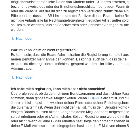
möglicherweise persönliche Daten von Kindern unter 13 Jahren erheben, h
beziehungsweise des oder der Erziehungsberechtigten benötigen. Wenn du di
oder die Website, auf der du dich zu registrieren versuchst, zutrifft, ziehe e
Bitte beachte, dass phpBB Limited und der Besitzer dieses Boards keine 
nicht die Anlaufstelle für Rechtsangelegenheiten jeglicher Art ist; außer so
soll ich mich wenden, falls es Beschwerden oder juristische Anfragen zu d
werden.
Nach oben
Warum kann ich mich nicht registrieren?
Es kann sein, dass die Board-Administration die Registrierung komplett ausg
neuen Benutzer mehr anmelden können. Es könnte auch sein, dass deine 
mit dem du dich registrieren möchtest, gesperrt wurden. Um Hilfe zu erhalt
Administration.
Nach oben
Ich habe mich registriert, kann mich aber nicht anmelden!
Überprüfe zuerst, ob du den richtigen Benutzernamen und das richtige Pa
stimmen, dann gibt es zwei Möglichkeiten. Wenn
COPPA
aktiviert ist und 
Jahre alt bist, musst du bzw. einer deiner Eltern oder deiner Erziehungsbe
die du erhalten hast. Wenn dies nicht der Fall ist, muss dein Benutzerkonto v
einigen Boards müssen alle neu angemeldeten Mitglieder erst freigeschalt
selbst erledigen oder ein Administrator. Bei der Registrierung wurde dir mitget
oder nicht. Wenn du eine E-Mail erhalten hast, folge den dort enthaltenen
deine E-Mail-Adresse korrekt eingegeben hast oder die E-Mail von einem S