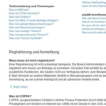
Welche Dateianhänge
Kann ich eine Übersi
Textformatierung und Thementypen
Was ist BBCode?
Kann ich HTML benutzen?
phpBB betreffende
Was sind Smileys?
Wer hat diese Foren
Kann ich Bilder in meine Beiträge einfügen?
Warum ist Funktion x
Was sind globale Bekanntmachungen?
An wen soll ich mic
Was sind Bekanntmachungen?
juristische Anfragen
Was sind wichtige Themen?
Wie kann ich einen A
Was sind geschlossene Themen?
Was sind Themen-Symbole?
Registrierung und Anmeldung
Wozu muss ich mich registrieren?
Eine Registrierung ist nicht unbedingt zwingend. Die Board-Administration
registriert sein musst, um Beiträge zu schreiben. Auf jeden Fall erhältst du als
zusätzliche Funktionen, die Gästen nicht zur Verfügung stehen: zum Beispiel
E-Mail-Versand an andere Mitglieder, Beitritt zu Benutzergruppen und so wei
Anmeldung, da sie schnell erledigt ist und dir zahlreiche Vorteile bietet.
Nach oben
Was ist COPPA?
COPPA, ausgeschrieben Children’s Online Privacy Protection Act of 1998 (
Privatsphäre von Kindern im Internet von 1998) ist ein Gesetz in den USA, w