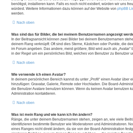
benötigst, installieren kann. Falls es noch nicht existiert, würden wir uns f
würdest. Weitere Informationen dazu können auf der Website von
phpBB Li
werden.
Nach oben
Was sind das für Bilder, die bei meinem Benutzernamen angezeigt werd
In der Beitragsansicht können zwei Bilder bei deinem Benutzernamen stehen.
deinem Rang verknüpft: Oft sind dies Sterne, Kästchen oder Punkte, die de
im Forum angeben. Das andere, meist größere, Bild wird auch als „Avatar“ b
in der Regel um ein persönliches Bild, welches von Benutzer zu Benutzer unt
Nach oben
Wie verwende ich einen Avatar?
In deinem persönlichen Bereich kannst du unter „Profil“ einen Avatar über 
hinzufügen: Gravatar, Galerie, Remote oder Hochladen. Die Board-Adminis
die Benutzer Avatare benutzen können. Wenn du keinen Avatar benutzen kan
Administration kontaktieren.
Nach oben
Was ist mein Rang und wie kann ich ihn ändern?
Ränge, die unter deinem Benutzernamen stehen, zeigen an, wie viele Beiträg
identifizieren bestimmte Benutzer wie Moderatoren und Administratoren. N
eines Ranges nicht direkt ändern, da sie von der Board-Administration festg