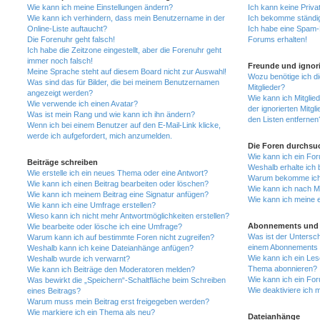
Wie kann ich meine Einstellungen ändern?
Ich kann keine Priva
Wie kann ich verhindern, dass mein Benutzername in der
Ich bekomme ständig
Online-Liste auftaucht?
Ich habe eine Spam-E
Die Forenuhr geht falsch!
Forums erhalten!
Ich habe die Zeitzone eingestellt, aber die Forenuhr geht
immer noch falsch!
Freunde und ignori
Meine Sprache steht auf diesem Board nicht zur Auswahl!
Wozu benötige ich di
Was sind das für Bilder, die bei meinem Benutzernamen
Mitglieder?
angezeigt werden?
Wie kann ich Mitglied
Wie verwende ich einen Avatar?
der ignorierten Mitg
Was ist mein Rang und wie kann ich ihn ändern?
den Listen entfernen
Wenn ich bei einem Benutzer auf den E-Mail-Link klicke,
werde ich aufgefordert, mich anzumelden.
Die Foren durchsu
Wie kann ich ein Fo
Beiträge schreiben
Weshalb erhalte ich 
Wie erstelle ich ein neues Thema oder eine Antwort?
Warum bekomme ich b
Wie kann ich einen Beitrag bearbeiten oder löschen?
Wie kann ich nach M
Wie kann ich meinem Beitrag eine Signatur anfügen?
Wie kann ich meine 
Wie kann ich eine Umfrage erstellen?
Wieso kann ich nicht mehr Antwortmöglichkeiten erstellen?
Abonnements und 
Wie bearbeite oder lösche ich eine Umfrage?
Was ist der Untersc
Warum kann ich auf bestimmte Foren nicht zugreifen?
einem Abonnements 
Weshalb kann ich keine Dateianhänge anfügen?
Wie kann ich ein Les
Weshalb wurde ich verwarnt?
Thema abonnieren?
Wie kann ich Beiträge den Moderatoren melden?
Wie kann ich ein Fo
Was bewirkt die „Speichern“-Schaltfläche beim Schreiben
Wie deaktiviere ich
eines Beitrags?
Warum muss mein Beitrag erst freigegeben werden?
Wie markiere ich ein Thema als neu?
Dateianhänge