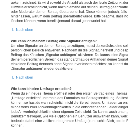
gekennzeichnet. Es wird sowohl die Anzahl als auch der letzte Zeitpunkt d
Hinweis erscheint nicht, wenn noch niemand auf deinen Beitrag geantwortet
oder Moderator deinen Beitrag überarbeitet hat. Diese können jedoch, falls s
hinterlassen, warum dein Beitrag überarbeitet wurde. Bitte beachte, dass n
löschen können, wenn bereits jemand darauf geantwortet hat.
Nach oben
Wie kann ich meinem Beitrag eine Signatur anfügen?
Um eine Signatur an deinen Beitrag anzufügen, musst du zunächst eine sol
persönlichen Bereich entwerfen. Nachdem du die Signatur erstellt und gesp
Beitrag das Kästchen „Signatur anhängen“ aktivieren. Du kannst eine Signa
deinem persönlichen Bereich das standardmäßige Anhängen deiner Signatu
einzelnen Beitrag dennoch ohne Signatur verfassen möchtest, so kannst du 
„Signatur anhängen“ wieder deaktivieren.
Nach oben
Wie kann ich eine Umfrage erstellen?
Wenn du ein neues Thema eröffnest oder den ersten Beitrag eines Themas be
„Umfrage erstellen“ unterhalb des Formulars zur Beitragserstellung. Solltes
können, so hast du wahrscheinlich nicht die Berechtigung, Umfragen zu erste
mindestens zwei Antwortmöglichkeiten in die entsprechenden Felder eingeb
jede Antwortmöglichkeit in einer eigenen Zeile steht. Du kannst auch unter
Benutzer“ festlegen, wie viele Optionen ein Benutzer auswählen kann, welche
bedeutet dabei eine zeitlich unbegrenzte Umfrage) und schließlich, ob die
können.