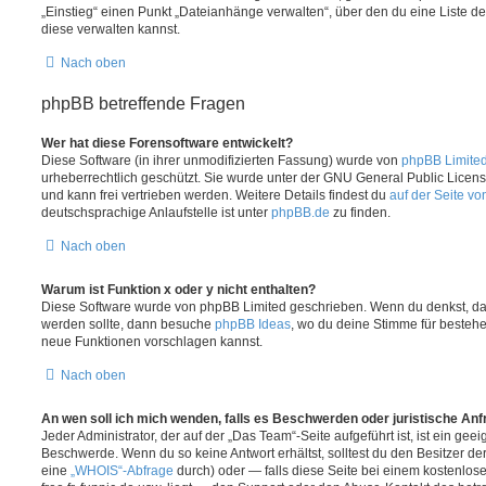
„Einstieg“ einen Punkt „Dateianhänge verwalten“, über den du eine Liste d
diese verwalten kannst.
Nach oben
phpBB betreffende Fragen
Wer hat diese Forensoftware entwickelt?
Diese Software (in ihrer unmodifizierten Fassung) wurde von
phpBB Limite
urheberrechtlich geschützt. Sie wurde unter der GNU General Public License
und kann frei vertrieben werden. Weitere Details findest du
auf der Seite v
deutschsprachige Anlaufstelle ist unter
phpBB.de
zu finden.
Nach oben
Warum ist Funktion x oder y nicht enthalten?
Diese Software wurde von phpBB Limited geschrieben. Wenn du denkst, das
werden sollte, dann besuche
phpBB Ideas
, wo du deine Stimme für beste
neue Funktionen vorschlagen kannst.
Nach oben
An wen soll ich mich wenden, falls es Beschwerden oder juristische An
Jeder Administrator, der auf der „Das Team“-Seite aufgeführt ist, ist ein geei
Beschwerde. Wenn du so keine Antwort erhältst, solltest du den Besitzer de
eine
„WHOIS“-Abfrage
durch) oder — falls diese Seite bei einem kostenlos