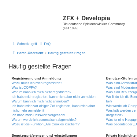
ZFX + Developia
Die deutsche Spieleentwickler-Community
(seit 1999).
Schnellzugriff
FAQ
Foren-Übersicht
Häufig gestellte Fragen
Häufig gestellte Fragen
Registrierung und Anmeldung
Benutzer-Stufen u
Wozu muss ich mich registrieren?
Was sind Administra
Was ist COPPA?
Was sind Moderator
Warum kann ich mich nicht registrieren?
Was sind Benutzerg
Ich habe mich registriert, kann mich aber nicht anmelden!
Wo finde ich die Ben
Warum kann ich mich nicht anmelden?
bei?
Ich habe mich vor einiger Zeit registriert, kann mich aber
Wie werde ich Grupp
nicht mehr anmelden?!
Weshalb werden ver
Ich habe mein Passwort vergessen!
dargestellt?
Warum werde ich automatisch abgemeldet?
Was ist eine Hauptg
Wozu ist die Funktion „Alle Cookies löschen“?
Was bedeutet der „Da
Benutzerpräferenzen und -einstellungen
Private Nachrichte