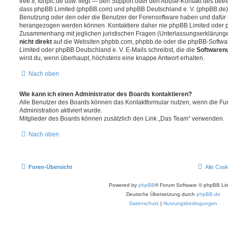
free.fr, funpic.de usw. liegt — den Support oder den Abuse-Kontakt des betr
dass phpBB Limited (phpBB.com) und phpBB Deutschland e. V. (phpBB.de
Benutzung oder den oder die Benutzer der Forensoftware haben und dafür 
herangezogen werden können. Kontaktiere daher nie phpBB Limited oder p
Zusammenhang mit jeglichen juristischen Fragen (Unterlassungserklärunge
nicht direkt
auf die Websiten phpbb.com, phpbb.de oder die phpBB-Softwar
Limited oder phpBB Deutschland e. V. E-Mails schreibst, die die
Softwarenu
wirst du, wenn überhaupt, höchstens eine knappe Antwort erhalten.
Nach oben
Wie kann ich einen Administrator des Boards kontaktieren?
Alle Benutzer des Boards können das Kontaktformular nutzen, wenn die Fun
Administration aktiviert wurde.
Mitglieder des Boards können zusätzlich den Link „Das Team“ verwenden.
Nach oben
Foren-Übersicht
Alle Coo
Powered by
phpBB
® Forum Software © phpBB Lim
Deutsche Übersetzung durch
phpBB.de
Datenschutz
|
Nutzungsbedingungen