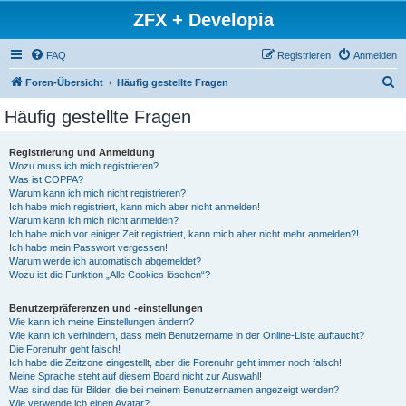
ZFX + Developia
FAQ
Registrieren
Anmelden
S
Foren-Übersicht
Häufig gestellte Fragen
u
Häufig gestellte Fragen
c
h
Registrierung und Anmeldung
Wozu muss ich mich registrieren?
e
Was ist COPPA?
Warum kann ich mich nicht registrieren?
Ich habe mich registriert, kann mich aber nicht anmelden!
Warum kann ich mich nicht anmelden?
Ich habe mich vor einiger Zeit registriert, kann mich aber nicht mehr anmelden?!
Ich habe mein Passwort vergessen!
Warum werde ich automatisch abgemeldet?
Wozu ist die Funktion „Alle Cookies löschen“?
Benutzerpräferenzen und -einstellungen
Wie kann ich meine Einstellungen ändern?
Wie kann ich verhindern, dass mein Benutzername in der Online-Liste auftaucht?
Die Forenuhr geht falsch!
Ich habe die Zeitzone eingestellt, aber die Forenuhr geht immer noch falsch!
Meine Sprache steht auf diesem Board nicht zur Auswahl!
Was sind das für Bilder, die bei meinem Benutzernamen angezeigt werden?
Wie verwende ich einen Avatar?