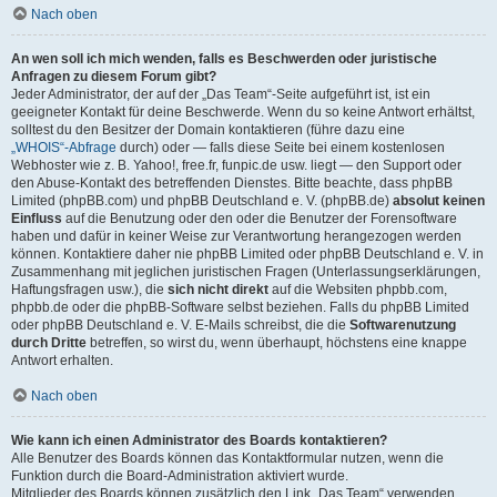
Nach oben
An wen soll ich mich wenden, falls es Beschwerden oder juristische
Anfragen zu diesem Forum gibt?
Jeder Administrator, der auf der „Das Team“-Seite aufgeführt ist, ist ein
geeigneter Kontakt für deine Beschwerde. Wenn du so keine Antwort erhältst,
solltest du den Besitzer der Domain kontaktieren (führe dazu eine
„WHOIS“-Abfrage
durch) oder — falls diese Seite bei einem kostenlosen
Webhoster wie z. B. Yahoo!, free.fr, funpic.de usw. liegt — den Support oder
den Abuse-Kontakt des betreffenden Dienstes. Bitte beachte, dass phpBB
Limited (phpBB.com) und phpBB Deutschland e. V. (phpBB.de)
absolut keinen
Einfluss
auf die Benutzung oder den oder die Benutzer der Forensoftware
haben und dafür in keiner Weise zur Verantwortung herangezogen werden
können. Kontaktiere daher nie phpBB Limited oder phpBB Deutschland e. V. in
Zusammenhang mit jeglichen juristischen Fragen (Unterlassungserklärungen,
Haftungsfragen usw.), die
sich nicht direkt
auf die Websiten phpbb.com,
phpbb.de oder die phpBB-Software selbst beziehen. Falls du phpBB Limited
oder phpBB Deutschland e. V. E-Mails schreibst, die die
Softwarenutzung
durch Dritte
betreffen, so wirst du, wenn überhaupt, höchstens eine knappe
Antwort erhalten.
Nach oben
Wie kann ich einen Administrator des Boards kontaktieren?
Alle Benutzer des Boards können das Kontaktformular nutzen, wenn die
Funktion durch die Board-Administration aktiviert wurde.
Mitglieder des Boards können zusätzlich den Link „Das Team“ verwenden.