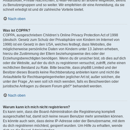
Avatarbilder, Private Nachrichten, E-Mail-Versand an andere Mitglieder, Beitritt
zu Benutzergruppen und so weiter. Wir empfehlen dir eine Anmeldung, da sie
schnell erledigt ist und dir zahlreiche Vorteile bietet.
Nach oben
Was ist COPPA?
COPPA, ausgeschrieben Children’s Online Privacy Protection Act of 1998
(deutsch: Gesetz zum Schutz der Privatsphäre von Kindern im Internet von
1998) ist ein Gesetz in den USA, welches festlegt, dass Websites, die
möglicherweise persönliche Daten von Kindern unter 13 Jahren erheben,
hierzu die Zustimmung der Eltern beziehungsweise des oder der
Erziehungsberechtigten benötigen. Wenn du dir unsicher bist, ob dies auf dich
oder die Website, auf der du dich zu registrieren versuchst, zutrifft, ziehe einen
rechtlichen Beistand zu Rate. Bitte beachte, dass phpBB Limited und der
Besitzer dieses Boards keine Rechtsberatung anbieten kann und nicht die
Anlaufstelle für Rechtsangelegenheiten jeglicher Art ist; außer solchen, die
unter der Frage „An wen soll ich mich wenden, falls es Beschwerden oder
juristische Anfragen zu diesem Forum gibt?“ behandelt werden.
Nach oben
Warum kann ich mich nicht registrieren?
Es kann sein, dass die Board-Administration die Registrierung komplett
ausgeschaltet hat, damit sich keine neuen Benutzer mehr anmelden können.
Es könnte auch sein, dass deine IP-Adresse oder der Benutzername, mit dem
du dich registrieren möchtest, gesperrt wurden. Um Hilfe zu erhalten, wende