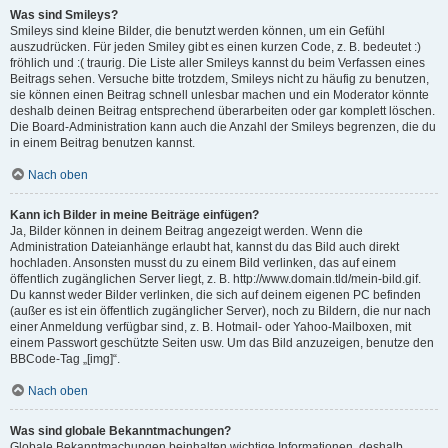
Was sind Smileys?
Smileys sind kleine Bilder, die benutzt werden können, um ein Gefühl
auszudrücken. Für jeden Smiley gibt es einen kurzen Code, z. B. bedeutet :)
fröhlich und :( traurig. Die Liste aller Smileys kannst du beim Verfassen eines
Beitrags sehen. Versuche bitte trotzdem, Smileys nicht zu häufig zu benutzen,
sie können einen Beitrag schnell unlesbar machen und ein Moderator könnte
deshalb deinen Beitrag entsprechend überarbeiten oder gar komplett löschen.
Die Board-Administration kann auch die Anzahl der Smileys begrenzen, die du
in einem Beitrag benutzen kannst.
Nach oben
Kann ich Bilder in meine Beiträge einfügen?
Ja, Bilder können in deinem Beitrag angezeigt werden. Wenn die
Administration Dateianhänge erlaubt hat, kannst du das Bild auch direkt
hochladen. Ansonsten musst du zu einem Bild verlinken, das auf einem
öffentlich zugänglichen Server liegt, z. B. http://www.domain.tld/mein-bild.gif.
Du kannst weder Bilder verlinken, die sich auf deinem eigenen PC befinden
(außer es ist ein öffentlich zugänglicher Server), noch zu Bildern, die nur nach
einer Anmeldung verfügbar sind, z. B. Hotmail- oder Yahoo-Mailboxen, mit
einem Passwort geschützte Seiten usw. Um das Bild anzuzeigen, benutze den
BBCode-Tag „[img]“.
Nach oben
Was sind globale Bekanntmachungen?
Globale Bekanntmachungen beinhalten wichtige Informationen, deshalb