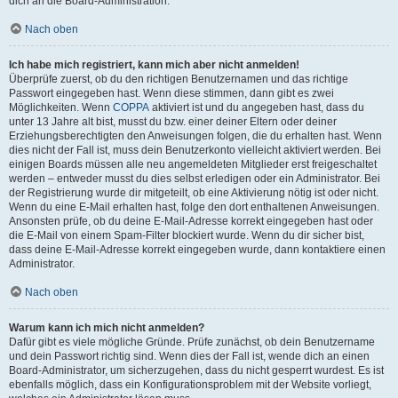
dich an die Board-Administration.
Nach oben
Ich habe mich registriert, kann mich aber nicht anmelden!
Überprüfe zuerst, ob du den richtigen Benutzernamen und das richtige
Passwort eingegeben hast. Wenn diese stimmen, dann gibt es zwei
Möglichkeiten. Wenn
COPPA
aktiviert ist und du angegeben hast, dass du
unter 13 Jahre alt bist, musst du bzw. einer deiner Eltern oder deiner
Erziehungsberechtigten den Anweisungen folgen, die du erhalten hast. Wenn
dies nicht der Fall ist, muss dein Benutzerkonto vielleicht aktiviert werden. Bei
einigen Boards müssen alle neu angemeldeten Mitglieder erst freigeschaltet
werden – entweder musst du dies selbst erledigen oder ein Administrator. Bei
der Registrierung wurde dir mitgeteilt, ob eine Aktivierung nötig ist oder nicht.
Wenn du eine E-Mail erhalten hast, folge den dort enthaltenen Anweisungen.
Ansonsten prüfe, ob du deine E-Mail-Adresse korrekt eingegeben hast oder
die E-Mail von einem Spam-Filter blockiert wurde. Wenn du dir sicher bist,
dass deine E-Mail-Adresse korrekt eingegeben wurde, dann kontaktiere einen
Administrator.
Nach oben
Warum kann ich mich nicht anmelden?
Dafür gibt es viele mögliche Gründe. Prüfe zunächst, ob dein Benutzername
und dein Passwort richtig sind. Wenn dies der Fall ist, wende dich an einen
Board-Administrator, um sicherzugehen, dass du nicht gesperrt wurdest. Es ist
ebenfalls möglich, dass ein Konfigurationsproblem mit der Website vorliegt,