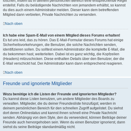
löschen, indem du in deinem persönlichen Bereich eine entsprechende Regel
erstellst. Falls du belästigende Nachrichten von jemandem erhältst, so kannst
du dies auch einem Administrator melden. Dieser kann dem betreffenden
Mitglied dann verbieten, Private Nachrichten zu versenden.
Nach oben
Ich habe eine Spam-E-Mail von einem Mitglied dieses Forums erhalten!
Es tut uns leid, das zu hören. Das E-Mail-Formular dieses Forums hat einige
Sicherheitsvorkehrungen, die Benutzer, die solche Nachrichten senden,
identifizieren sollen. Du solltest einem Administrator die komplette E-Mail, die
du bekommen hast, weiterleiten. Dabei ist es ganz wichtig, die Kopfzeilen
(Headers) mitzuschicken. Diese enthalten Details über den Benutzer, der die
E-Mail verschickt hat. Der Administrator kann dann entsprechend reagieren.
Nach oben
Freunde und ignorierte Mitglieder
Wozu benötige ich die Listen der Freunde und ignorierten Mitglieder?
Du kannst diese Listen benutzen, um andere Mitglieder des Boards zu
verwalten. Mitglieder, die du deiner Freundesliste hinzufügst, werden in
deinem persönlichen Bereich für den schnellen Zugriff aufgelistet. Du siehst
dort deren Onlinestatus und kannst ihnen schnell eine Private Nachricht
senden. Abhängig von dem Style, den du verwendest, können Beiträge deiner
Freunde auch hervorgehoben sein. Wenn du einen Benutzer ignorierst, dann
siehst du seine Beiträge standardmäßig nicht.