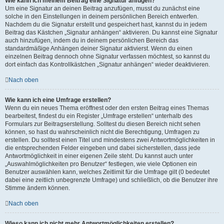
Wie kann ich meinem Beitrag eine Signatur anfügen?
Um eine Signatur an deinen Beitrag anzufügen, musst du zunächst eine
solche in den Einstellungen in deinem persönlichen Bereich entwerfen.
Nachdem du die Signatur erstellt und gespeichert hast, kannst du in jedem
Beitrag das Kästchen „Signatur anhängen“ aktivieren. Du kannst eine Signatur
auch hinzufügen, indem du in deinem persönlichen Bereich das
standardmäßige Anhängen deiner Signatur aktivierst. Wenn du einen
einzelnen Beitrag dennoch ohne Signatur verfassen möchtest, so kannst du
dort einfach das Kontrollkästchen „Signatur anhängen“ wieder deaktivieren.
Nach oben
Wie kann ich eine Umfrage erstellen?
Wenn du ein neues Thema eröffnest oder den ersten Beitrag eines Themas
bearbeitest, findest du ein Register „Umfrage erstellen“ unterhalb des
Formulars zur Beitragserstellung. Solltest du diesen Bereich nicht sehen
können, so hast du wahrscheinlich nicht die Berechtigung, Umfragen zu
erstellen. Du solltest einen Titel und mindestens zwei Antwortmöglichkeiten in
die entsprechenden Felder eingeben und dabei sicherstellen, dass jede
Antwortmöglichkeit in einer eigenen Zeile steht. Du kannst auch unter
„Auswahlmöglichkeiten pro Benutzer“ festlegen, wie viele Optionen ein
Benutzer auswählen kann, welches Zeitlimit für die Umfrage gilt (0 bedeutet
dabei eine zeitlich unbegrenzte Umfrage) und schließlich, ob die Benutzer ihre
Stimme ändern können.
Nach oben
Wieso kann ich nicht mehr Antwortmöglichkeiten erstellen?