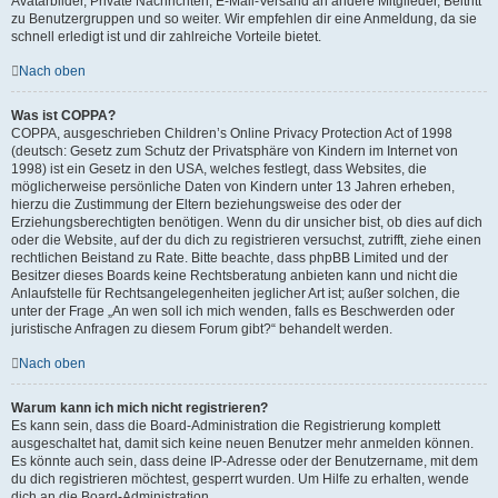
Avatarbilder, Private Nachrichten, E-Mail-Versand an andere Mitglieder, Beitritt
zu Benutzergruppen und so weiter. Wir empfehlen dir eine Anmeldung, da sie
schnell erledigt ist und dir zahlreiche Vorteile bietet.
Nach oben
Was ist COPPA?
COPPA, ausgeschrieben Children’s Online Privacy Protection Act of 1998
(deutsch: Gesetz zum Schutz der Privatsphäre von Kindern im Internet von
1998) ist ein Gesetz in den USA, welches festlegt, dass Websites, die
möglicherweise persönliche Daten von Kindern unter 13 Jahren erheben,
hierzu die Zustimmung der Eltern beziehungsweise des oder der
Erziehungsberechtigten benötigen. Wenn du dir unsicher bist, ob dies auf dich
oder die Website, auf der du dich zu registrieren versuchst, zutrifft, ziehe einen
rechtlichen Beistand zu Rate. Bitte beachte, dass phpBB Limited und der
Besitzer dieses Boards keine Rechtsberatung anbieten kann und nicht die
Anlaufstelle für Rechtsangelegenheiten jeglicher Art ist; außer solchen, die
unter der Frage „An wen soll ich mich wenden, falls es Beschwerden oder
juristische Anfragen zu diesem Forum gibt?“ behandelt werden.
Nach oben
Warum kann ich mich nicht registrieren?
Es kann sein, dass die Board-Administration die Registrierung komplett
ausgeschaltet hat, damit sich keine neuen Benutzer mehr anmelden können.
Es könnte auch sein, dass deine IP-Adresse oder der Benutzername, mit dem
du dich registrieren möchtest, gesperrt wurden. Um Hilfe zu erhalten, wende
dich an die Board-Administration.