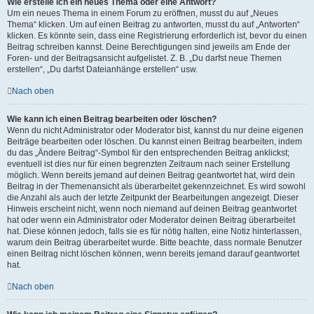
Wie erstelle ich ein neues Thema oder eine Antwort?
Um ein neues Thema in einem Forum zu eröffnen, musst du auf „Neues
Thema“ klicken. Um auf einen Beitrag zu antworten, musst du auf „Antworten“
klicken. Es könnte sein, dass eine Registrierung erforderlich ist, bevor du einen
Beitrag schreiben kannst. Deine Berechtigungen sind jeweils am Ende der
Foren- und der Beitragsansicht aufgelistet. Z. B. „Du darfst neue Themen
erstellen“, „Du darfst Dateianhänge erstellen“ usw.
Nach oben
Wie kann ich einen Beitrag bearbeiten oder löschen?
Wenn du nicht Administrator oder Moderator bist, kannst du nur deine eigenen
Beiträge bearbeiten oder löschen. Du kannst einen Beitrag bearbeiten, indem
du das „Ändere Beitrag“-Symbol für den entsprechenden Beitrag anklickst;
eventuell ist dies nur für einen begrenzten Zeitraum nach seiner Erstellung
möglich. Wenn bereits jemand auf deinen Beitrag geantwortet hat, wird dein
Beitrag in der Themenansicht als überarbeitet gekennzeichnet. Es wird sowohl
die Anzahl als auch der letzte Zeitpunkt der Bearbeitungen angezeigt. Dieser
Hinweis erscheint nicht, wenn noch niemand auf deinen Beitrag geantwortet
hat oder wenn ein Administrator oder Moderator deinen Beitrag überarbeitet
hat. Diese können jedoch, falls sie es für nötig halten, eine Notiz hinterlassen,
warum dein Beitrag überarbeitet wurde. Bitte beachte, dass normale Benutzer
einen Beitrag nicht löschen können, wenn bereits jemand darauf geantwortet
hat.
Nach oben