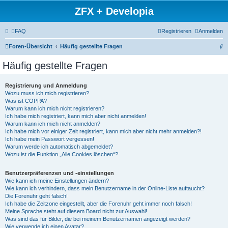
ZFX + Developia
FAQ
Registrieren
Anmelden
S
Foren-Übersicht
Häufig gestellte Fragen
u
Häufig gestellte Fragen
c
h
Registrierung und Anmeldung
Wozu muss ich mich registrieren?
e
Was ist COPPA?
Warum kann ich mich nicht registrieren?
Ich habe mich registriert, kann mich aber nicht anmelden!
Warum kann ich mich nicht anmelden?
Ich habe mich vor einiger Zeit registriert, kann mich aber nicht mehr anmelden?!
Ich habe mein Passwort vergessen!
Warum werde ich automatisch abgemeldet?
Wozu ist die Funktion „Alle Cookies löschen“?
Benutzerpräferenzen und -einstellungen
Wie kann ich meine Einstellungen ändern?
Wie kann ich verhindern, dass mein Benutzername in der Online-Liste auftaucht?
Die Forenuhr geht falsch!
Ich habe die Zeitzone eingestellt, aber die Forenuhr geht immer noch falsch!
Meine Sprache steht auf diesem Board nicht zur Auswahl!
Was sind das für Bilder, die bei meinem Benutzernamen angezeigt werden?
Wie verwende ich einen Avatar?