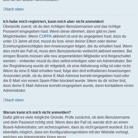
Nach oben
Ich habe mich registriert, kann mich aber nicht anmelden!
Überprüfe zuerst, ob du den richtigen Benutzernamen und das richtige
Passwort eingegeben hast. Wenn diese stimmen, dann gibt es zwei
Möglichkeiten. Wenn
COPPA
aktiviert ist und du angegeben hast, dass du
unter 13 Jahre alt bist, musst du bzw. einer deiner Eltern oder deiner
Erziehungsberechtigten den Anweisungen folgen, die du erhalten hast. Wenn
dies nicht der Fall ist, muss dein Benutzerkonto vielleicht aktiviert werden. Bei
einigen Boards müssen alle neu angemeldeten Mitglieder erst freigeschaltet
werden – entweder musst du dies selbst erledigen oder ein Administrator. Bei
der Registrierung wurde dir mitgeteilt, ob eine Aktivierung nötig ist oder nicht.
Wenn du eine E-Mail erhalten hast, folge den dort enthaltenen Anweisungen.
Ansonsten prüfe, ob du deine E-Mail-Adresse korrekt eingegeben hast oder
die E-Mail von einem Spam-Filter blockiert wurde. Wenn du dir sicher bist,
dass deine E-Mail-Adresse korrekt eingegeben wurde, dann kontaktiere einen
Administrator.
Nach oben
Warum kann ich mich nicht anmelden?
Dafür gibt es viele mögliche Gründe. Prüfe zunächst, ob dein Benutzername
und dein Passwort richtig sind. Wenn dies der Fall ist, wende dich an einen
Board-Administrator, um sicherzugehen, dass du nicht gesperrt wurdest. Es ist
ebenfalls möglich, dass ein Konfigurationsproblem mit der Website vorliegt,
welches ein Administrator lösen muss.