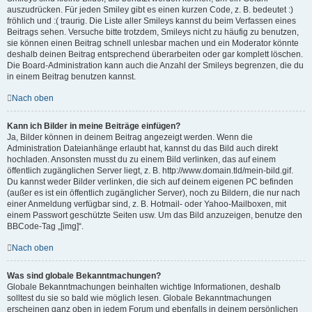
auszudrücken. Für jeden Smiley gibt es einen kurzen Code, z. B. bedeutet :)
fröhlich und :( traurig. Die Liste aller Smileys kannst du beim Verfassen eines
Beitrags sehen. Versuche bitte trotzdem, Smileys nicht zu häufig zu benutzen,
sie können einen Beitrag schnell unlesbar machen und ein Moderator könnte
deshalb deinen Beitrag entsprechend überarbeiten oder gar komplett löschen.
Die Board-Administration kann auch die Anzahl der Smileys begrenzen, die du
in einem Beitrag benutzen kannst.
Nach oben
Kann ich Bilder in meine Beiträge einfügen?
Ja, Bilder können in deinem Beitrag angezeigt werden. Wenn die
Administration Dateianhänge erlaubt hat, kannst du das Bild auch direkt
hochladen. Ansonsten musst du zu einem Bild verlinken, das auf einem
öffentlich zugänglichen Server liegt, z. B. http://www.domain.tld/mein-bild.gif.
Du kannst weder Bilder verlinken, die sich auf deinem eigenen PC befinden
(außer es ist ein öffentlich zugänglicher Server), noch zu Bildern, die nur nach
einer Anmeldung verfügbar sind, z. B. Hotmail- oder Yahoo-Mailboxen, mit
einem Passwort geschützte Seiten usw. Um das Bild anzuzeigen, benutze den
BBCode-Tag „[img]“.
Nach oben
Was sind globale Bekanntmachungen?
Globale Bekanntmachungen beinhalten wichtige Informationen, deshalb
solltest du sie so bald wie möglich lesen. Globale Bekanntmachungen
erscheinen ganz oben in jedem Forum und ebenfalls in deinem persönlichen