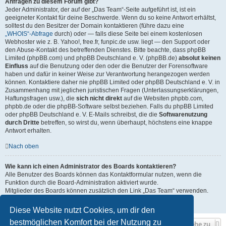
Anfragen zu diesem Forum gibt?
Jeder Administrator, der auf der „Das Team“-Seite aufgeführt ist, ist ein
geeigneter Kontakt für deine Beschwerde. Wenn du so keine Antwort erhältst,
solltest du den Besitzer der Domain kontaktieren (führe dazu eine
„WHOIS“-Abfrage
durch) oder — falls diese Seite bei einem kostenlosen
Webhoster wie z. B. Yahoo!, free.fr, funpic.de usw. liegt — den Support oder
den Abuse-Kontakt des betreffenden Dienstes. Bitte beachte, dass phpBB
Limited (phpBB.com) und phpBB Deutschland e. V. (phpBB.de)
absolut keinen
Einfluss
auf die Benutzung oder den oder die Benutzer der Forensoftware
haben und dafür in keiner Weise zur Verantwortung herangezogen werden
können. Kontaktiere daher nie phpBB Limited oder phpBB Deutschland e. V. in
Zusammenhang mit jeglichen juristischen Fragen (Unterlassungserklärungen,
Haftungsfragen usw.), die
sich nicht direkt
auf die Websiten phpbb.com,
phpbb.de oder die phpBB-Software selbst beziehen. Falls du phpBB Limited
oder phpBB Deutschland e. V. E-Mails schreibst, die die
Softwarenutzung
durch Dritte
betreffen, so wirst du, wenn überhaupt, höchstens eine knappe
Antwort erhalten.
Nach oben
Wie kann ich einen Administrator des Boards kontaktieren?
Alle Benutzer des Boards können das Kontaktformular nutzen, wenn die
Funktion durch die Board-Administration aktiviert wurde.
Mitglieder des Boards können zusätzlich den Link „Das Team“ verwenden.
Nach oben
Diese Website nutzt Cookies, um dir den
bestmöglichen Komfort bei der Nutzung zu
Gehe zu