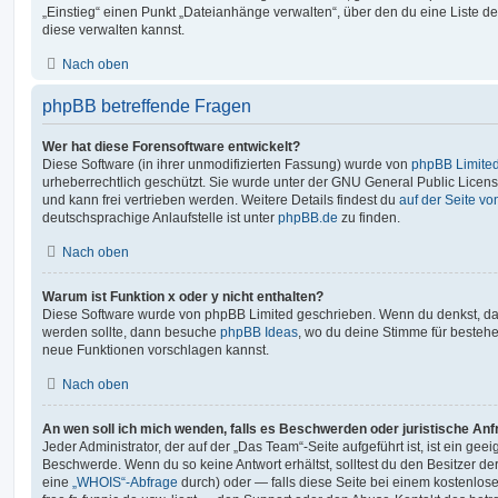
„Einstieg“ einen Punkt „Dateianhänge verwalten“, über den du eine Liste d
diese verwalten kannst.
Nach oben
phpBB betreffende Fragen
Wer hat diese Forensoftware entwickelt?
Diese Software (in ihrer unmodifizierten Fassung) wurde von
phpBB Limite
urheberrechtlich geschützt. Sie wurde unter der GNU General Public License
und kann frei vertrieben werden. Weitere Details findest du
auf der Seite v
deutschsprachige Anlaufstelle ist unter
phpBB.de
zu finden.
Nach oben
Warum ist Funktion x oder y nicht enthalten?
Diese Software wurde von phpBB Limited geschrieben. Wenn du denkst, das
werden sollte, dann besuche
phpBB Ideas
, wo du deine Stimme für beste
neue Funktionen vorschlagen kannst.
Nach oben
An wen soll ich mich wenden, falls es Beschwerden oder juristische An
Jeder Administrator, der auf der „Das Team“-Seite aufgeführt ist, ist ein geei
Beschwerde. Wenn du so keine Antwort erhältst, solltest du den Besitzer de
eine
„WHOIS“-Abfrage
durch) oder — falls diese Seite bei einem kostenlos