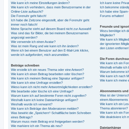
Wie kann ich meine Einstellungen ändern?
Ich kann keine Priva
Wie kann ich verhindern, dass mein Benutzername in der
Ich bekomme ständig
Online-Liste auftaucht?
Ich habe eine Spam-E
Die Forenuhr geht falsch!
Forums erhalten!
Ich habe die Zeitzone eingestellt, aber die Forenuhr geht
immer noch falsch!
Freunde und ignori
Meine Sprache steht auf diesem Board nicht zur Auswahl!
Wozu benötige ich di
Was sind das für Bilder, die bei meinem Benutzernamen
Mitglieder?
angezeigt werden?
Wie kann ich Mitglied
Wie verwende ich einen Avatar?
der ignorierten Mitg
Was ist mein Rang und wie kann ich ihn ändern?
den Listen entfernen
Wenn ich bei einem Benutzer auf den E-Mail-Link klicke,
werde ich aufgefordert, mich anzumelden.
Die Foren durchsu
Wie kann ich ein Fo
Beiträge schreiben
Weshalb erhalte ich 
Wie erstelle ich ein neues Thema oder eine Antwort?
Warum bekomme ich b
Wie kann ich einen Beitrag bearbeiten oder löschen?
Wie kann ich nach M
Wie kann ich meinem Beitrag eine Signatur anfügen?
Wie kann ich meine 
Wie kann ich eine Umfrage erstellen?
Wieso kann ich nicht mehr Antwortmöglichkeiten erstellen?
Abonnements und 
Wie bearbeite oder lösche ich eine Umfrage?
Was ist der Untersc
Warum kann ich auf bestimmte Foren nicht zugreifen?
einem Abonnements 
Weshalb kann ich keine Dateianhänge anfügen?
Wie kann ich ein Les
Weshalb wurde ich verwarnt?
Thema abonnieren?
Wie kann ich Beiträge den Moderatoren melden?
Wie kann ich ein Fo
Was bewirkt die „Speichern“-Schaltfläche beim Schreiben
Wie deaktiviere ich
eines Beitrags?
Warum muss mein Beitrag erst freigegeben werden?
Wie markiere ich ein Thema als neu?
Dateianhänge