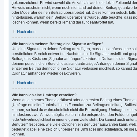
gekennzeichnet. Es wird sowohl die Anzahl als auch der letzte Zeitpunkt d
Hinweis erscheint nicht, wenn noch niemand auf deinen Beitrag geantwortet
oder Moderator deinen Beitrag überarbeitet hat. Diese können jedoch, falls s
hinterlassen, warum dein Beitrag überarbeitet wurde. Bitte beachte, dass n
löschen können, wenn bereits jemand darauf geantwortet hat.
Nach oben
Wie kann ich meinem Beitrag eine Signatur anfügen?
Um eine Signatur an deinen Beitrag anzufügen, musst du zunächst eine sol
persönlichen Bereich entwerfen. Nachdem du die Signatur erstellt und gesp
Beitrag das Kästchen „Signatur anhängen“ aktivieren. Du kannst eine Signa
deinem persönlichen Bereich das standardmäßige Anhängen deiner Signatu
einzelnen Beitrag dennoch ohne Signatur verfassen möchtest, so kannst du 
„Signatur anhängen“ wieder deaktivieren.
Nach oben
Wie kann ich eine Umfrage erstellen?
Wenn du ein neues Thema eröffnest oder den ersten Beitrag eines Themas be
„Umfrage erstellen“ unterhalb des Formulars zur Beitragserstellung. Solltes
können, so hast du wahrscheinlich nicht die Berechtigung, Umfragen zu erste
mindestens zwei Antwortmöglichkeiten in die entsprechenden Felder eingeb
jede Antwortmöglichkeit in einer eigenen Zeile steht. Du kannst auch unter
Benutzer“ festlegen, wie viele Optionen ein Benutzer auswählen kann, welche
bedeutet dabei eine zeitlich unbegrenzte Umfrage) und schließlich, ob die
können.