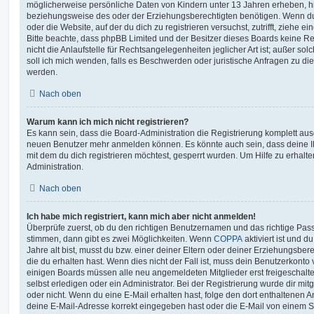
möglicherweise persönliche Daten von Kindern unter 13 Jahren erheben, h
beziehungsweise des oder der Erziehungsberechtigten benötigen. Wenn du di
oder die Website, auf der du dich zu registrieren versuchst, zutrifft, ziehe e
Bitte beachte, dass phpBB Limited und der Besitzer dieses Boards keine 
nicht die Anlaufstelle für Rechtsangelegenheiten jeglicher Art ist; außer so
soll ich mich wenden, falls es Beschwerden oder juristische Anfragen zu d
werden.
Nach oben
Warum kann ich mich nicht registrieren?
Es kann sein, dass die Board-Administration die Registrierung komplett ausg
neuen Benutzer mehr anmelden können. Es könnte auch sein, dass deine 
mit dem du dich registrieren möchtest, gesperrt wurden. Um Hilfe zu erhalt
Administration.
Nach oben
Ich habe mich registriert, kann mich aber nicht anmelden!
Überprüfe zuerst, ob du den richtigen Benutzernamen und das richtige Pa
stimmen, dann gibt es zwei Möglichkeiten. Wenn
COPPA
aktiviert ist und 
Jahre alt bist, musst du bzw. einer deiner Eltern oder deiner Erziehungsbe
die du erhalten hast. Wenn dies nicht der Fall ist, muss dein Benutzerkonto v
einigen Boards müssen alle neu angemeldeten Mitglieder erst freigeschalt
selbst erledigen oder ein Administrator. Bei der Registrierung wurde dir mitget
oder nicht. Wenn du eine E-Mail erhalten hast, folge den dort enthaltenen
deine E-Mail-Adresse korrekt eingegeben hast oder die E-Mail von einem S