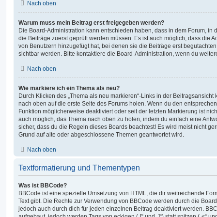
Nach oben
Warum muss mein Beitrag erst freigegeben werden?
Die Board-Administration kann entschieden haben, dass in dem Forum, in de
die Beiträge zuerst geprüft werden müssen. Es ist auch möglich, dass die A
von Benutzern hinzugefügt hat, bei denen sie die Beiträge erst begutachten
sichtbar werden. Bitte kontaktiere die Board-Administration, wenn du weiter
Nach oben
Wie markiere ich ein Thema als neu?
Durch Klicken des „Thema als neu markieren“-Links in der Beitragsansich
nach oben auf die erste Seite des Forums holen. Wenn du den entsprechende
Funktion möglicherweise deaktiviert oder seit der letzten Markierung ist nic
auch möglich, das Thema nach oben zu holen, indem du einfach eine Antwort
sicher, dass du die Regeln dieses Boards beachtest! Es wird meist nicht ge
Grund auf alte oder abgeschlossene Themen geantwortet wird.
Nach oben
Textformatierung und Thementypen
Was ist BBCode?
BBCode ist eine spezielle Umsetzung von HTML, die dir weitreichende For
Text gibt. Die Rechte zur Verwendung von BBCode werden durch die Board
jedoch auch durch dich für jeden einzelnen Beitrag deaktiviert werden. BB
aufgebaut, jedoch werden Tags von eckigen („[“ und „]“) statt spitzen („<“ 