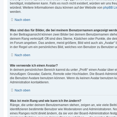
benötigst, installieren kann. Falls es noch nicht existiert, würden wir uns f
würdest. Weitere Informationen dazu können auf der Website von
phpBB Li
werden.
Nach oben
Was sind das für Bilder, die bei meinem Benutzernamen angezeigt werd
In der Beitragsansicht können zwei Bilder bei deinem Benutzernamen stehen.
deinem Rang verknüpft: Oft sind dies Sterne, Kästchen oder Punkte, die de
im Forum angeben. Das andere, meist größere, Bild wird auch als „Avatar“ b
in der Regel um ein persönliches Bild, welches von Benutzer zu Benutzer unt
Nach oben
Wie verwende ich einen Avatar?
In deinem persönlichen Bereich kannst du unter „Profil“ einen Avatar über 
hinzufügen: Gravatar, Galerie, Remote oder Hochladen. Die Board-Adminis
die Benutzer Avatare benutzen können. Wenn du keinen Avatar benutzen kan
Administration kontaktieren.
Nach oben
Was ist mein Rang und wie kann ich ihn ändern?
Ränge, die unter deinem Benutzernamen stehen, zeigen an, wie viele Beiträg
identifizieren bestimmte Benutzer wie Moderatoren und Administratoren. N
eines Ranges nicht direkt ändern, da sie von der Board-Administration festg