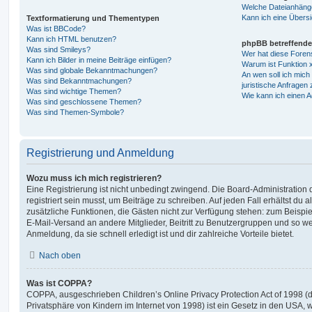
Welche Dateianhänge
Kann ich eine Übersi
Textformatierung und Thementypen
Was ist BBCode?
Kann ich HTML benutzen?
phpBB betreffende
Was sind Smileys?
Wer hat diese Foren
Kann ich Bilder in meine Beiträge einfügen?
Warum ist Funktion x
Was sind globale Bekanntmachungen?
An wen soll ich mic
Was sind Bekanntmachungen?
juristische Anfragen
Was sind wichtige Themen?
Wie kann ich einen A
Was sind geschlossene Themen?
Was sind Themen-Symbole?
Registrierung und Anmeldung
Wozu muss ich mich registrieren?
Eine Registrierung ist nicht unbedingt zwingend. Die Board-Administration
registriert sein musst, um Beiträge zu schreiben. Auf jeden Fall erhältst du als
zusätzliche Funktionen, die Gästen nicht zur Verfügung stehen: zum Beispiel
E-Mail-Versand an andere Mitglieder, Beitritt zu Benutzergruppen und so wei
Anmeldung, da sie schnell erledigt ist und dir zahlreiche Vorteile bietet.
Nach oben
Was ist COPPA?
COPPA, ausgeschrieben Children’s Online Privacy Protection Act of 1998 (
Privatsphäre von Kindern im Internet von 1998) ist ein Gesetz in den USA, w