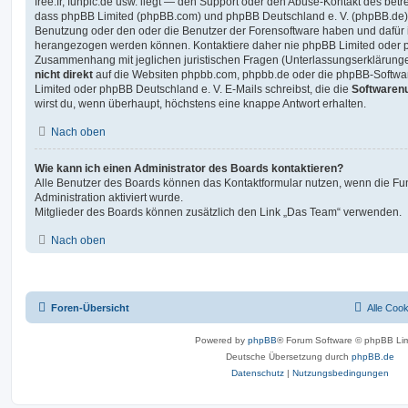
free.fr, funpic.de usw. liegt — den Support oder den Abuse-Kontakt des betr
dass phpBB Limited (phpBB.com) und phpBB Deutschland e. V. (phpBB.de
Benutzung oder den oder die Benutzer der Forensoftware haben und dafür 
herangezogen werden können. Kontaktiere daher nie phpBB Limited oder p
Zusammenhang mit jeglichen juristischen Fragen (Unterlassungserklärunge
nicht direkt
auf die Websiten phpbb.com, phpbb.de oder die phpBB-Softwar
Limited oder phpBB Deutschland e. V. E-Mails schreibst, die die
Softwarenu
wirst du, wenn überhaupt, höchstens eine knappe Antwort erhalten.
Nach oben
Wie kann ich einen Administrator des Boards kontaktieren?
Alle Benutzer des Boards können das Kontaktformular nutzen, wenn die Fun
Administration aktiviert wurde.
Mitglieder des Boards können zusätzlich den Link „Das Team“ verwenden.
Nach oben
Foren-Übersicht
Alle Coo
Powered by
phpBB
® Forum Software © phpBB Lim
Deutsche Übersetzung durch
phpBB.de
Datenschutz
|
Nutzungsbedingungen