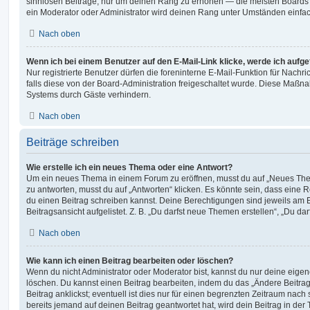
sinnlosen Beiträge, nur um deinen Rang zu erhöhen — die meisten Boards 
ein Moderator oder Administrator wird deinen Rang unter Umständen einfa
Nach oben
Wenn ich bei einem Benutzer auf den E-Mail-Link klicke, werde ich aufg
Nur registrierte Benutzer dürfen die foreninterne E-Mail-Funktion für Nachr
falls diese von der Board-Administration freigeschaltet wurde. Diese Maßn
Systems durch Gäste verhindern.
Nach oben
Beiträge schreiben
Wie erstelle ich ein neues Thema oder eine Antwort?
Um ein neues Thema in einem Forum zu eröffnen, musst du auf „Neues Them
zu antworten, musst du auf „Antworten“ klicken. Es könnte sein, dass eine Reg
du einen Beitrag schreiben kannst. Deine Berechtigungen sind jeweils am 
Beitragsansicht aufgelistet. Z. B. „Du darfst neue Themen erstellen“, „Du da
Nach oben
Wie kann ich einen Beitrag bearbeiten oder löschen?
Wenn du nicht Administrator oder Moderator bist, kannst du nur deine eige
löschen. Du kannst einen Beitrag bearbeiten, indem du das „Ändere Beitr
Beitrag anklickst; eventuell ist dies nur für einen begrenzten Zeitraum nac
bereits jemand auf deinen Beitrag geantwortet hat, wird dein Beitrag in der