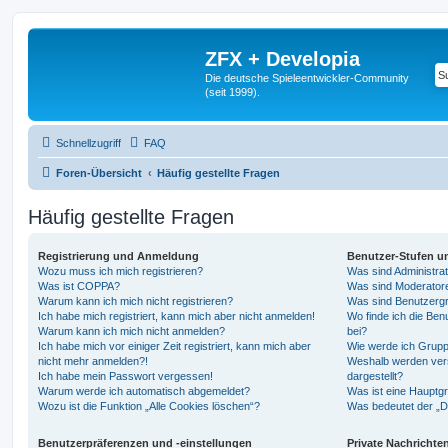
ZFX + Developia
Die deutsche Spieleentwickler-Community
(seit 1999).
Schnellzugriff
FAQ
Foren-Übersicht
Häufig gestellte Fragen
Häufig gestellte Fragen
Registrierung und Anmeldung
Benutzer-Stufen u
Wozu muss ich mich registrieren?
Was sind Administra
Was ist COPPA?
Was sind Moderator
Warum kann ich mich nicht registrieren?
Was sind Benutzerg
Ich habe mich registriert, kann mich aber nicht anmelden!
Wo finde ich die Ben
Warum kann ich mich nicht anmelden?
bei?
Ich habe mich vor einiger Zeit registriert, kann mich aber
Wie werde ich Grupp
nicht mehr anmelden?!
Weshalb werden ver
Ich habe mein Passwort vergessen!
dargestellt?
Warum werde ich automatisch abgemeldet?
Was ist eine Hauptg
Wozu ist die Funktion „Alle Cookies löschen“?
Was bedeutet der „Da
Benutzerpräferenzen und -einstellungen
Private Nachrichte