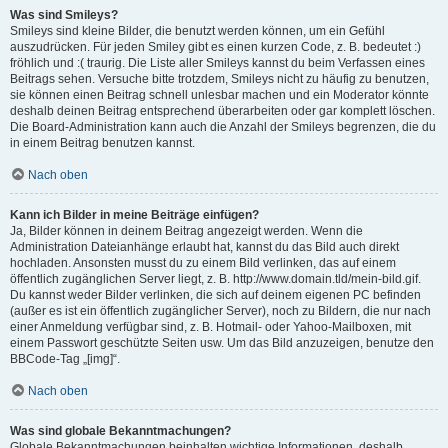
Was sind Smileys?
Smileys sind kleine Bilder, die benutzt werden können, um ein Gefühl
auszudrücken. Für jeden Smiley gibt es einen kurzen Code, z. B. bedeutet :)
fröhlich und :( traurig. Die Liste aller Smileys kannst du beim Verfassen eines
Beitrags sehen. Versuche bitte trotzdem, Smileys nicht zu häufig zu benutzen,
sie können einen Beitrag schnell unlesbar machen und ein Moderator könnte
deshalb deinen Beitrag entsprechend überarbeiten oder gar komplett löschen.
Die Board-Administration kann auch die Anzahl der Smileys begrenzen, die du
in einem Beitrag benutzen kannst.
Nach oben
Kann ich Bilder in meine Beiträge einfügen?
Ja, Bilder können in deinem Beitrag angezeigt werden. Wenn die
Administration Dateianhänge erlaubt hat, kannst du das Bild auch direkt
hochladen. Ansonsten musst du zu einem Bild verlinken, das auf einem
öffentlich zugänglichen Server liegt, z. B. http://www.domain.tld/mein-bild.gif.
Du kannst weder Bilder verlinken, die sich auf deinem eigenen PC befinden
(außer es ist ein öffentlich zugänglicher Server), noch zu Bildern, die nur nach
einer Anmeldung verfügbar sind, z. B. Hotmail- oder Yahoo-Mailboxen, mit
einem Passwort geschützte Seiten usw. Um das Bild anzuzeigen, benutze den
BBCode-Tag „[img]“.
Nach oben
Was sind globale Bekanntmachungen?
Globale Bekanntmachungen beinhalten wichtige Informationen, deshalb