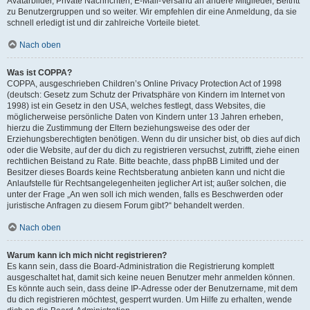
Avatarbilder, Private Nachrichten, E-Mail-Versand an andere Mitglieder, Beitritt
zu Benutzergruppen und so weiter. Wir empfehlen dir eine Anmeldung, da sie
schnell erledigt ist und dir zahlreiche Vorteile bietet.
Nach oben
Was ist COPPA?
COPPA, ausgeschrieben Children’s Online Privacy Protection Act of 1998
(deutsch: Gesetz zum Schutz der Privatsphäre von Kindern im Internet von
1998) ist ein Gesetz in den USA, welches festlegt, dass Websites, die
möglicherweise persönliche Daten von Kindern unter 13 Jahren erheben,
hierzu die Zustimmung der Eltern beziehungsweise des oder der
Erziehungsberechtigten benötigen. Wenn du dir unsicher bist, ob dies auf dich
oder die Website, auf der du dich zu registrieren versuchst, zutrifft, ziehe einen
rechtlichen Beistand zu Rate. Bitte beachte, dass phpBB Limited und der
Besitzer dieses Boards keine Rechtsberatung anbieten kann und nicht die
Anlaufstelle für Rechtsangelegenheiten jeglicher Art ist; außer solchen, die
unter der Frage „An wen soll ich mich wenden, falls es Beschwerden oder
juristische Anfragen zu diesem Forum gibt?“ behandelt werden.
Nach oben
Warum kann ich mich nicht registrieren?
Es kann sein, dass die Board-Administration die Registrierung komplett
ausgeschaltet hat, damit sich keine neuen Benutzer mehr anmelden können.
Es könnte auch sein, dass deine IP-Adresse oder der Benutzername, mit dem
du dich registrieren möchtest, gesperrt wurden. Um Hilfe zu erhalten, wende