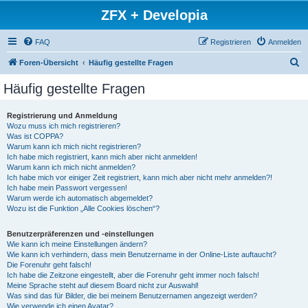
ZFX + Developia
FAQ
Registrieren
Anmelden
S
Foren-Übersicht
Häufig gestellte Fragen
u
Häufig gestellte Fragen
c
h
Registrierung und Anmeldung
Wozu muss ich mich registrieren?
e
Was ist COPPA?
Warum kann ich mich nicht registrieren?
Ich habe mich registriert, kann mich aber nicht anmelden!
Warum kann ich mich nicht anmelden?
Ich habe mich vor einiger Zeit registriert, kann mich aber nicht mehr anmelden?!
Ich habe mein Passwort vergessen!
Warum werde ich automatisch abgemeldet?
Wozu ist die Funktion „Alle Cookies löschen“?
Benutzerpräferenzen und -einstellungen
Wie kann ich meine Einstellungen ändern?
Wie kann ich verhindern, dass mein Benutzername in der Online-Liste auftaucht?
Die Forenuhr geht falsch!
Ich habe die Zeitzone eingestellt, aber die Forenuhr geht immer noch falsch!
Meine Sprache steht auf diesem Board nicht zur Auswahl!
Was sind das für Bilder, die bei meinem Benutzernamen angezeigt werden?
Wie verwende ich einen Avatar?