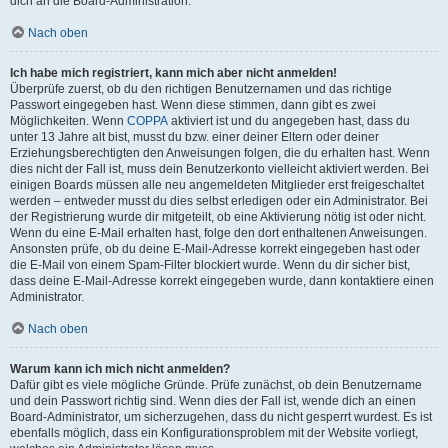
dich an die Board-Administration.
Nach oben
Ich habe mich registriert, kann mich aber nicht anmelden!
Überprüfe zuerst, ob du den richtigen Benutzernamen und das richtige
Passwort eingegeben hast. Wenn diese stimmen, dann gibt es zwei
Möglichkeiten. Wenn
COPPA
aktiviert ist und du angegeben hast, dass du
unter 13 Jahre alt bist, musst du bzw. einer deiner Eltern oder deiner
Erziehungsberechtigten den Anweisungen folgen, die du erhalten hast. Wenn
dies nicht der Fall ist, muss dein Benutzerkonto vielleicht aktiviert werden. Bei
einigen Boards müssen alle neu angemeldeten Mitglieder erst freigeschaltet
werden – entweder musst du dies selbst erledigen oder ein Administrator. Bei
der Registrierung wurde dir mitgeteilt, ob eine Aktivierung nötig ist oder nicht.
Wenn du eine E-Mail erhalten hast, folge den dort enthaltenen Anweisungen.
Ansonsten prüfe, ob du deine E-Mail-Adresse korrekt eingegeben hast oder
die E-Mail von einem Spam-Filter blockiert wurde. Wenn du dir sicher bist,
dass deine E-Mail-Adresse korrekt eingegeben wurde, dann kontaktiere einen
Administrator.
Nach oben
Warum kann ich mich nicht anmelden?
Dafür gibt es viele mögliche Gründe. Prüfe zunächst, ob dein Benutzername
und dein Passwort richtig sind. Wenn dies der Fall ist, wende dich an einen
Board-Administrator, um sicherzugehen, dass du nicht gesperrt wurdest. Es ist
ebenfalls möglich, dass ein Konfigurationsproblem mit der Website vorliegt,