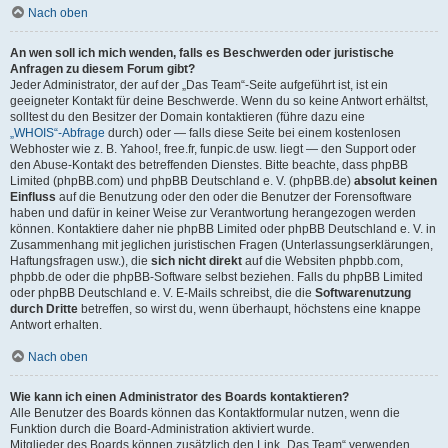
Nach oben
An wen soll ich mich wenden, falls es Beschwerden oder juristische
Anfragen zu diesem Forum gibt?
Jeder Administrator, der auf der „Das Team“-Seite aufgeführt ist, ist ein
geeigneter Kontakt für deine Beschwerde. Wenn du so keine Antwort erhältst,
solltest du den Besitzer der Domain kontaktieren (führe dazu eine
„WHOIS“-Abfrage
durch) oder — falls diese Seite bei einem kostenlosen
Webhoster wie z. B. Yahoo!, free.fr, funpic.de usw. liegt — den Support oder
den Abuse-Kontakt des betreffenden Dienstes. Bitte beachte, dass phpBB
Limited (phpBB.com) und phpBB Deutschland e. V. (phpBB.de)
absolut keinen
Einfluss
auf die Benutzung oder den oder die Benutzer der Forensoftware
haben und dafür in keiner Weise zur Verantwortung herangezogen werden
können. Kontaktiere daher nie phpBB Limited oder phpBB Deutschland e. V. in
Zusammenhang mit jeglichen juristischen Fragen (Unterlassungserklärungen,
Haftungsfragen usw.), die
sich nicht direkt
auf die Websiten phpbb.com,
phpbb.de oder die phpBB-Software selbst beziehen. Falls du phpBB Limited
oder phpBB Deutschland e. V. E-Mails schreibst, die die
Softwarenutzung
durch Dritte
betreffen, so wirst du, wenn überhaupt, höchstens eine knappe
Antwort erhalten.
Nach oben
Wie kann ich einen Administrator des Boards kontaktieren?
Alle Benutzer des Boards können das Kontaktformular nutzen, wenn die
Funktion durch die Board-Administration aktiviert wurde.
Mitglieder des Boards können zusätzlich den Link „Das Team“ verwenden.