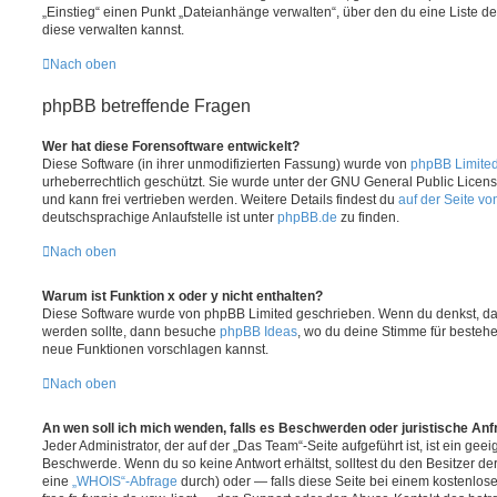
„Einstieg“ einen Punkt „Dateianhänge verwalten“, über den du eine Liste d
diese verwalten kannst.
Nach oben
phpBB betreffende Fragen
Wer hat diese Forensoftware entwickelt?
Diese Software (in ihrer unmodifizierten Fassung) wurde von
phpBB Limite
urheberrechtlich geschützt. Sie wurde unter der GNU General Public License
und kann frei vertrieben werden. Weitere Details findest du
auf der Seite v
deutschsprachige Anlaufstelle ist unter
phpBB.de
zu finden.
Nach oben
Warum ist Funktion x oder y nicht enthalten?
Diese Software wurde von phpBB Limited geschrieben. Wenn du denkst, das
werden sollte, dann besuche
phpBB Ideas
, wo du deine Stimme für beste
neue Funktionen vorschlagen kannst.
Nach oben
An wen soll ich mich wenden, falls es Beschwerden oder juristische An
Jeder Administrator, der auf der „Das Team“-Seite aufgeführt ist, ist ein geei
Beschwerde. Wenn du so keine Antwort erhältst, solltest du den Besitzer de
eine
„WHOIS“-Abfrage
durch) oder — falls diese Seite bei einem kostenlos