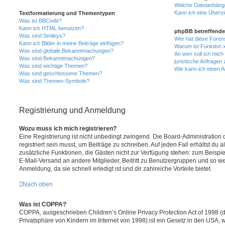
Welche Dateianhänge
Kann ich eine Übersi
Textformatierung und Thementypen
Was ist BBCode?
Kann ich HTML benutzen?
phpBB betreffende
Was sind Smileys?
Wer hat diese Foren
Kann ich Bilder in meine Beiträge einfügen?
Warum ist Funktion x
Was sind globale Bekanntmachungen?
An wen soll ich mic
Was sind Bekanntmachungen?
juristische Anfragen
Was sind wichtige Themen?
Wie kann ich einen A
Was sind geschlossene Themen?
Was sind Themen-Symbole?
Registrierung und Anmeldung
Wozu muss ich mich registrieren?
Eine Registrierung ist nicht unbedingt zwingend. Die Board-Administration
registriert sein musst, um Beiträge zu schreiben. Auf jeden Fall erhältst du als
zusätzliche Funktionen, die Gästen nicht zur Verfügung stehen: zum Beispiel
E-Mail-Versand an andere Mitglieder, Beitritt zu Benutzergruppen und so wei
Anmeldung, da sie schnell erledigt ist und dir zahlreiche Vorteile bietet.
Nach oben
Was ist COPPA?
COPPA, ausgeschrieben Children’s Online Privacy Protection Act of 1998 (
Privatsphäre von Kindern im Internet von 1998) ist ein Gesetz in den USA, w