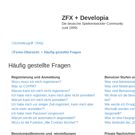
ZFX + Developia
Die deutsche Spieleentwickler-Community
(seit 1999).
Schnellzugriff
FAQ
Foren-Übersicht
Häufig gestellte Fragen
Häufig gestellte Fragen
Registrierung und Anmeldung
Benutzer-Stufen u
Wozu muss ich mich registrieren?
Was sind Administra
Was ist COPPA?
Was sind Moderator
Warum kann ich mich nicht registrieren?
Was sind Benutzerg
Ich habe mich registriert, kann mich aber nicht anmelden!
Wo finde ich die Ben
Warum kann ich mich nicht anmelden?
bei?
Ich habe mich vor einiger Zeit registriert, kann mich aber
Wie werde ich Grupp
nicht mehr anmelden?!
Weshalb werden ver
Ich habe mein Passwort vergessen!
dargestellt?
Warum werde ich automatisch abgemeldet?
Was ist eine Hauptg
Wozu ist die Funktion „Alle Cookies löschen“?
Was bedeutet der „Da
Benutzerpräferenzen und -einstellungen
Private Nachrichte