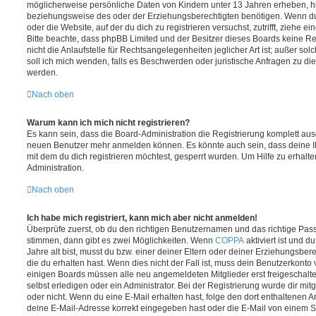
möglicherweise persönliche Daten von Kindern unter 13 Jahren erheben, h
beziehungsweise des oder der Erziehungsberechtigten benötigen. Wenn du di
oder die Website, auf der du dich zu registrieren versuchst, zutrifft, ziehe e
Bitte beachte, dass phpBB Limited und der Besitzer dieses Boards keine 
nicht die Anlaufstelle für Rechtsangelegenheiten jeglicher Art ist; außer so
soll ich mich wenden, falls es Beschwerden oder juristische Anfragen zu d
werden.
Nach oben
Warum kann ich mich nicht registrieren?
Es kann sein, dass die Board-Administration die Registrierung komplett ausg
neuen Benutzer mehr anmelden können. Es könnte auch sein, dass deine 
mit dem du dich registrieren möchtest, gesperrt wurden. Um Hilfe zu erhalt
Administration.
Nach oben
Ich habe mich registriert, kann mich aber nicht anmelden!
Überprüfe zuerst, ob du den richtigen Benutzernamen und das richtige Pa
stimmen, dann gibt es zwei Möglichkeiten. Wenn
COPPA
aktiviert ist und 
Jahre alt bist, musst du bzw. einer deiner Eltern oder deiner Erziehungsbe
die du erhalten hast. Wenn dies nicht der Fall ist, muss dein Benutzerkonto v
einigen Boards müssen alle neu angemeldeten Mitglieder erst freigeschalt
selbst erledigen oder ein Administrator. Bei der Registrierung wurde dir mitget
oder nicht. Wenn du eine E-Mail erhalten hast, folge den dort enthaltenen
deine E-Mail-Adresse korrekt eingegeben hast oder die E-Mail von einem S