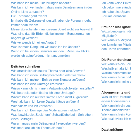
Wie kann ich meine Einstellungen ändern?
Ich kann keine Priva
Wie kann ich verhindern, dass mein Benutzername in der
Ich bekomme ständig
Online-Liste auftaucht?
Ich habe eine Spam-E
Die Forenuhr geht falsch!
Forums erhalten!
Ich habe die Zeitzone eingestellt, aber die Forenuhr geht
immer noch falsch!
Freunde und ignori
Meine Sprache steht auf diesem Board nicht zur Auswahl!
Wozu benötige ich di
Was sind das für Bilder, die bei meinem Benutzernamen
Mitglieder?
angezeigt werden?
Wie kann ich Mitglied
Wie verwende ich einen Avatar?
der ignorierten Mitg
Was ist mein Rang und wie kann ich ihn ändern?
den Listen entfernen
Wenn ich bei einem Benutzer auf den E-Mail-Link klicke,
werde ich aufgefordert, mich anzumelden.
Die Foren durchsu
Wie kann ich ein Fo
Beiträge schreiben
Weshalb erhalte ich 
Wie erstelle ich ein neues Thema oder eine Antwort?
Warum bekomme ich b
Wie kann ich einen Beitrag bearbeiten oder löschen?
Wie kann ich nach M
Wie kann ich meinem Beitrag eine Signatur anfügen?
Wie kann ich meine 
Wie kann ich eine Umfrage erstellen?
Wieso kann ich nicht mehr Antwortmöglichkeiten erstellen?
Abonnements und 
Wie bearbeite oder lösche ich eine Umfrage?
Was ist der Untersc
Warum kann ich auf bestimmte Foren nicht zugreifen?
einem Abonnements 
Weshalb kann ich keine Dateianhänge anfügen?
Wie kann ich ein Les
Weshalb wurde ich verwarnt?
Thema abonnieren?
Wie kann ich Beiträge den Moderatoren melden?
Wie kann ich ein Fo
Was bewirkt die „Speichern“-Schaltfläche beim Schreiben
Wie deaktiviere ich
eines Beitrags?
Warum muss mein Beitrag erst freigegeben werden?
Wie markiere ich ein Thema als neu?
Dateianhänge