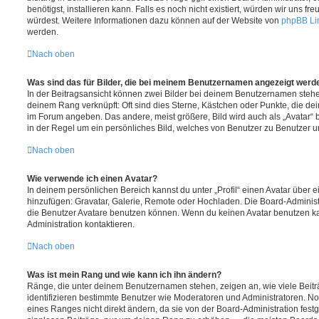
benötigst, installieren kann. Falls es noch nicht existiert, würden wir uns f
würdest. Weitere Informationen dazu können auf der Website von
phpBB Li
werden.
Nach oben
Was sind das für Bilder, die bei meinem Benutzernamen angezeigt werd
In der Beitragsansicht können zwei Bilder bei deinem Benutzernamen stehen.
deinem Rang verknüpft: Oft sind dies Sterne, Kästchen oder Punkte, die de
im Forum angeben. Das andere, meist größere, Bild wird auch als „Avatar“ b
in der Regel um ein persönliches Bild, welches von Benutzer zu Benutzer unt
Nach oben
Wie verwende ich einen Avatar?
In deinem persönlichen Bereich kannst du unter „Profil“ einen Avatar über 
hinzufügen: Gravatar, Galerie, Remote oder Hochladen. Die Board-Adminis
die Benutzer Avatare benutzen können. Wenn du keinen Avatar benutzen kan
Administration kontaktieren.
Nach oben
Was ist mein Rang und wie kann ich ihn ändern?
Ränge, die unter deinem Benutzernamen stehen, zeigen an, wie viele Beiträg
identifizieren bestimmte Benutzer wie Moderatoren und Administratoren. N
eines Ranges nicht direkt ändern, da sie von der Board-Administration festg