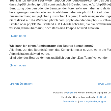
free.fr, funpic.de usw. liegt — den Support oder den Abuse-Kontakt des betr
dass phpBB Limited (phpBB.com) und phpBB Deutschland e. V. (phpBB.de
Benutzung oder den oder die Benutzer der Forensoftware haben und dafür 
herangezogen werden können. Kontaktiere daher nie phpBB Limited oder p
Zusammenhang mit jeglichen juristischen Fragen (Unterlassungserklärunge
nicht direkt
auf die Websiten phpbb.com, phpbb.de oder die phpBB-Softwar
Limited oder phpBB Deutschland e. V. E-Mails schreibst, die die
Softwarenu
wirst du, wenn überhaupt, höchstens eine knappe Antwort erhalten.
Nach oben
Wie kann ich einen Administrator des Boards kontaktieren?
Alle Benutzer des Boards können das Kontaktformular nutzen, wenn die Fun
Administration aktiviert wurde.
Mitglieder des Boards können zusätzlich den Link „Das Team“ verwenden.
Nach oben
Foren-Übersicht
Alle Coo
Powered by
phpBB
® Forum Software © phpBB Lim
Deutsche Übersetzung durch
phpBB.de
Datenschutz
|
Nutzungsbedingungen