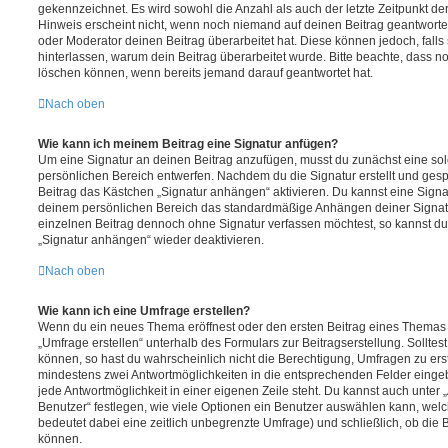
gekennzeichnet. Es wird sowohl die Anzahl als auch der letzte Zeitpunkt d
Hinweis erscheint nicht, wenn noch niemand auf deinen Beitrag geantwortet
oder Moderator deinen Beitrag überarbeitet hat. Diese können jedoch, falls s
hinterlassen, warum dein Beitrag überarbeitet wurde. Bitte beachte, dass n
löschen können, wenn bereits jemand darauf geantwortet hat.
Nach oben
Wie kann ich meinem Beitrag eine Signatur anfügen?
Um eine Signatur an deinen Beitrag anzufügen, musst du zunächst eine sol
persönlichen Bereich entwerfen. Nachdem du die Signatur erstellt und gesp
Beitrag das Kästchen „Signatur anhängen“ aktivieren. Du kannst eine Signa
deinem persönlichen Bereich das standardmäßige Anhängen deiner Signatu
einzelnen Beitrag dennoch ohne Signatur verfassen möchtest, so kannst du 
„Signatur anhängen“ wieder deaktivieren.
Nach oben
Wie kann ich eine Umfrage erstellen?
Wenn du ein neues Thema eröffnest oder den ersten Beitrag eines Themas be
„Umfrage erstellen“ unterhalb des Formulars zur Beitragserstellung. Solltes
können, so hast du wahrscheinlich nicht die Berechtigung, Umfragen zu erste
mindestens zwei Antwortmöglichkeiten in die entsprechenden Felder eingeb
jede Antwortmöglichkeit in einer eigenen Zeile steht. Du kannst auch unter
Benutzer“ festlegen, wie viele Optionen ein Benutzer auswählen kann, welche
bedeutet dabei eine zeitlich unbegrenzte Umfrage) und schließlich, ob die
können.