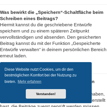
Was bewirkt die „Speichern“-Schaltfläche beim
Schreiben eines Beitrags?
Hiermit kannst du die geschriebene Entwürfe
speichern und zu einem späteren Zeitpunkt
vervollständigen und absenden. Den gesicherten
Beitrag kannst du mit der Funktion „Gespeicherte
Entwürfe verwalten“ in deinem persönlichen Bereich
erneut laden.
Nach oben
Diese Website nutzt Cookies, um dir den
bestmöglichen Komfort bei der Nutzung zu
Warum muss mein Beitrag erst freigegeben
bieten.
Mehr erfahren
werden?
Die Board-Administration kann entschieden haben,
Verstanden!
dass in dem Forum, in dem du einen Beitrag erstellt
hast, die Beiträge zuerst geprüft werden müssen.