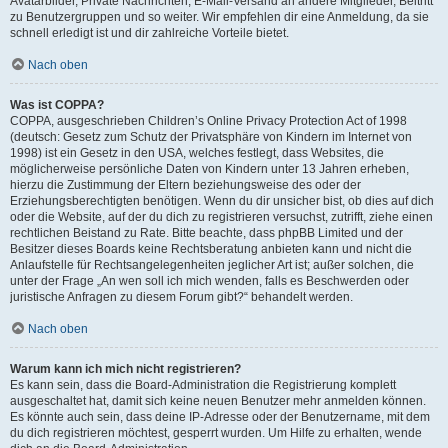
Avatarbilder, Private Nachrichten, E-Mail-Versand an andere Mitglieder, Beitritt
zu Benutzergruppen und so weiter. Wir empfehlen dir eine Anmeldung, da sie
schnell erledigt ist und dir zahlreiche Vorteile bietet.
Nach oben
Was ist COPPA?
COPPA, ausgeschrieben Children’s Online Privacy Protection Act of 1998
(deutsch: Gesetz zum Schutz der Privatsphäre von Kindern im Internet von
1998) ist ein Gesetz in den USA, welches festlegt, dass Websites, die
möglicherweise persönliche Daten von Kindern unter 13 Jahren erheben,
hierzu die Zustimmung der Eltern beziehungsweise des oder der
Erziehungsberechtigten benötigen. Wenn du dir unsicher bist, ob dies auf dich
oder die Website, auf der du dich zu registrieren versuchst, zutrifft, ziehe einen
rechtlichen Beistand zu Rate. Bitte beachte, dass phpBB Limited und der
Besitzer dieses Boards keine Rechtsberatung anbieten kann und nicht die
Anlaufstelle für Rechtsangelegenheiten jeglicher Art ist; außer solchen, die
unter der Frage „An wen soll ich mich wenden, falls es Beschwerden oder
juristische Anfragen zu diesem Forum gibt?“ behandelt werden.
Nach oben
Warum kann ich mich nicht registrieren?
Es kann sein, dass die Board-Administration die Registrierung komplett
ausgeschaltet hat, damit sich keine neuen Benutzer mehr anmelden können.
Es könnte auch sein, dass deine IP-Adresse oder der Benutzername, mit dem
du dich registrieren möchtest, gesperrt wurden. Um Hilfe zu erhalten, wende