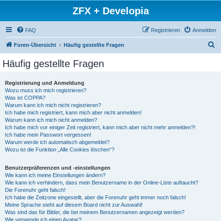
ZFX + Developia
FAQ
Registrieren
Anmelden
S
Foren-Übersicht
Häufig gestellte Fragen
u
Häufig gestellte Fragen
c
h
Registrierung und Anmeldung
Wozu muss ich mich registrieren?
e
Was ist COPPA?
Warum kann ich mich nicht registrieren?
Ich habe mich registriert, kann mich aber nicht anmelden!
Warum kann ich mich nicht anmelden?
Ich habe mich vor einiger Zeit registriert, kann mich aber nicht mehr anmelden?!
Ich habe mein Passwort vergessen!
Warum werde ich automatisch abgemeldet?
Wozu ist die Funktion „Alle Cookies löschen“?
Benutzerpräferenzen und -einstellungen
Wie kann ich meine Einstellungen ändern?
Wie kann ich verhindern, dass mein Benutzername in der Online-Liste auftaucht?
Die Forenuhr geht falsch!
Ich habe die Zeitzone eingestellt, aber die Forenuhr geht immer noch falsch!
Meine Sprache steht auf diesem Board nicht zur Auswahl!
Was sind das für Bilder, die bei meinem Benutzernamen angezeigt werden?
Wie verwende ich einen Avatar?