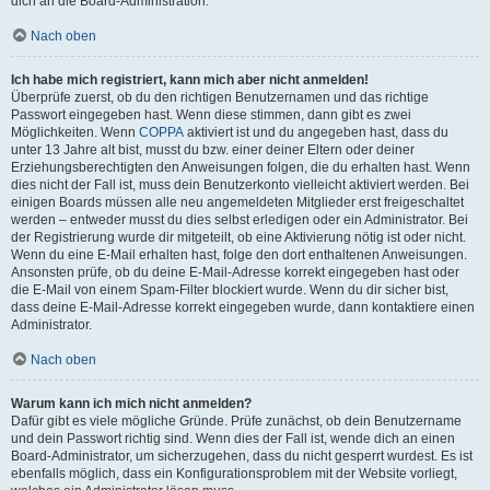
dich an die Board-Administration.
Nach oben
Ich habe mich registriert, kann mich aber nicht anmelden!
Überprüfe zuerst, ob du den richtigen Benutzernamen und das richtige
Passwort eingegeben hast. Wenn diese stimmen, dann gibt es zwei
Möglichkeiten. Wenn
COPPA
aktiviert ist und du angegeben hast, dass du
unter 13 Jahre alt bist, musst du bzw. einer deiner Eltern oder deiner
Erziehungsberechtigten den Anweisungen folgen, die du erhalten hast. Wenn
dies nicht der Fall ist, muss dein Benutzerkonto vielleicht aktiviert werden. Bei
einigen Boards müssen alle neu angemeldeten Mitglieder erst freigeschaltet
werden – entweder musst du dies selbst erledigen oder ein Administrator. Bei
der Registrierung wurde dir mitgeteilt, ob eine Aktivierung nötig ist oder nicht.
Wenn du eine E-Mail erhalten hast, folge den dort enthaltenen Anweisungen.
Ansonsten prüfe, ob du deine E-Mail-Adresse korrekt eingegeben hast oder
die E-Mail von einem Spam-Filter blockiert wurde. Wenn du dir sicher bist,
dass deine E-Mail-Adresse korrekt eingegeben wurde, dann kontaktiere einen
Administrator.
Nach oben
Warum kann ich mich nicht anmelden?
Dafür gibt es viele mögliche Gründe. Prüfe zunächst, ob dein Benutzername
und dein Passwort richtig sind. Wenn dies der Fall ist, wende dich an einen
Board-Administrator, um sicherzugehen, dass du nicht gesperrt wurdest. Es ist
ebenfalls möglich, dass ein Konfigurationsproblem mit der Website vorliegt,