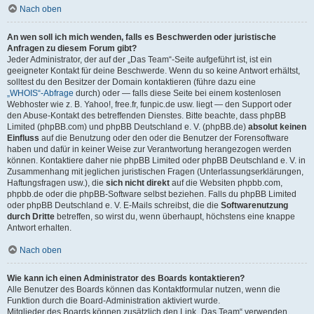
Nach oben
An wen soll ich mich wenden, falls es Beschwerden oder juristische
Anfragen zu diesem Forum gibt?
Jeder Administrator, der auf der „Das Team“-Seite aufgeführt ist, ist ein
geeigneter Kontakt für deine Beschwerde. Wenn du so keine Antwort erhältst,
solltest du den Besitzer der Domain kontaktieren (führe dazu eine
„WHOIS“-Abfrage
durch) oder — falls diese Seite bei einem kostenlosen
Webhoster wie z. B. Yahoo!, free.fr, funpic.de usw. liegt — den Support oder
den Abuse-Kontakt des betreffenden Dienstes. Bitte beachte, dass phpBB
Limited (phpBB.com) und phpBB Deutschland e. V. (phpBB.de)
absolut keinen
Einfluss
auf die Benutzung oder den oder die Benutzer der Forensoftware
haben und dafür in keiner Weise zur Verantwortung herangezogen werden
können. Kontaktiere daher nie phpBB Limited oder phpBB Deutschland e. V. in
Zusammenhang mit jeglichen juristischen Fragen (Unterlassungserklärungen,
Haftungsfragen usw.), die
sich nicht direkt
auf die Websiten phpbb.com,
phpbb.de oder die phpBB-Software selbst beziehen. Falls du phpBB Limited
oder phpBB Deutschland e. V. E-Mails schreibst, die die
Softwarenutzung
durch Dritte
betreffen, so wirst du, wenn überhaupt, höchstens eine knappe
Antwort erhalten.
Nach oben
Wie kann ich einen Administrator des Boards kontaktieren?
Alle Benutzer des Boards können das Kontaktformular nutzen, wenn die
Funktion durch die Board-Administration aktiviert wurde.
Mitglieder des Boards können zusätzlich den Link „Das Team“ verwenden.