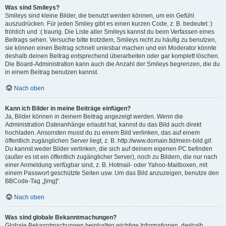
Was sind Smileys?
Smileys sind kleine Bilder, die benutzt werden können, um ein Gefühl
auszudrücken. Für jeden Smiley gibt es einen kurzen Code, z. B. bedeutet :)
fröhlich und :( traurig. Die Liste aller Smileys kannst du beim Verfassen eines
Beitrags sehen. Versuche bitte trotzdem, Smileys nicht zu häufig zu benutzen,
sie können einen Beitrag schnell unlesbar machen und ein Moderator könnte
deshalb deinen Beitrag entsprechend überarbeiten oder gar komplett löschen.
Die Board-Administration kann auch die Anzahl der Smileys begrenzen, die du
in einem Beitrag benutzen kannst.
Nach oben
Kann ich Bilder in meine Beiträge einfügen?
Ja, Bilder können in deinem Beitrag angezeigt werden. Wenn die
Administration Dateianhänge erlaubt hat, kannst du das Bild auch direkt
hochladen. Ansonsten musst du zu einem Bild verlinken, das auf einem
öffentlich zugänglichen Server liegt, z. B. http://www.domain.tld/mein-bild.gif.
Du kannst weder Bilder verlinken, die sich auf deinem eigenen PC befinden
(außer es ist ein öffentlich zugänglicher Server), noch zu Bildern, die nur nach
einer Anmeldung verfügbar sind, z. B. Hotmail- oder Yahoo-Mailboxen, mit
einem Passwort geschützte Seiten usw. Um das Bild anzuzeigen, benutze den
BBCode-Tag „[img]“.
Nach oben
Was sind globale Bekanntmachungen?
Globale Bekanntmachungen beinhalten wichtige Informationen, deshalb