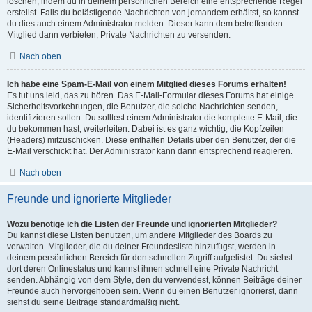
löschen, indem du in deinem persönlichen Bereich eine entsprechende Regel
erstellst. Falls du belästigende Nachrichten von jemandem erhältst, so kannst
du dies auch einem Administrator melden. Dieser kann dem betreffenden
Mitglied dann verbieten, Private Nachrichten zu versenden.
Nach oben
Ich habe eine Spam-E-Mail von einem Mitglied dieses Forums erhalten!
Es tut uns leid, das zu hören. Das E-Mail-Formular dieses Forums hat einige
Sicherheitsvorkehrungen, die Benutzer, die solche Nachrichten senden,
identifizieren sollen. Du solltest einem Administrator die komplette E-Mail, die
du bekommen hast, weiterleiten. Dabei ist es ganz wichtig, die Kopfzeilen
(Headers) mitzuschicken. Diese enthalten Details über den Benutzer, der die
E-Mail verschickt hat. Der Administrator kann dann entsprechend reagieren.
Nach oben
Freunde und ignorierte Mitglieder
Wozu benötige ich die Listen der Freunde und ignorierten Mitglieder?
Du kannst diese Listen benutzen, um andere Mitglieder des Boards zu
verwalten. Mitglieder, die du deiner Freundesliste hinzufügst, werden in
deinem persönlichen Bereich für den schnellen Zugriff aufgelistet. Du siehst
dort deren Onlinestatus und kannst ihnen schnell eine Private Nachricht
senden. Abhängig von dem Style, den du verwendest, können Beiträge deiner
Freunde auch hervorgehoben sein. Wenn du einen Benutzer ignorierst, dann
siehst du seine Beiträge standardmäßig nicht.