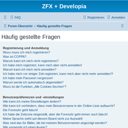
ZFX + Developia
FAQ
Registrieren
Anmelden
S
Foren-Übersicht
Häufig gestellte Fragen
u
Häufig gestellte Fragen
c
h
Registrierung und Anmeldung
Wozu muss ich mich registrieren?
e
Was ist COPPA?
Warum kann ich mich nicht registrieren?
Ich habe mich registriert, kann mich aber nicht anmelden!
Warum kann ich mich nicht anmelden?
Ich habe mich vor einiger Zeit registriert, kann mich aber nicht mehr anmelden?!
Ich habe mein Passwort vergessen!
Warum werde ich automatisch abgemeldet?
Wozu ist die Funktion „Alle Cookies löschen“?
Benutzerpräferenzen und -einstellungen
Wie kann ich meine Einstellungen ändern?
Wie kann ich verhindern, dass mein Benutzername in der Online-Liste auftaucht?
Die Forenuhr geht falsch!
Ich habe die Zeitzone eingestellt, aber die Forenuhr geht immer noch falsch!
Meine Sprache steht auf diesem Board nicht zur Auswahl!
Was sind das für Bilder, die bei meinem Benutzernamen angezeigt werden?
Wie verwende ich einen Avatar?