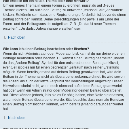
Wie erstelle ich ein neues Thema oder eine Antwort?
Um ein neues Thema in einem Forum zu eröffnen, musst du auf „Neues
Thema“ klicken. Um auf einen Beitrag zu antworten, musst du auf „Antworten“
klicken. Es könnte sein, dass eine Registrierung erforderlich ist, bevor du einen
Beitrag schreiben kannst. Deine Berechtigungen sind jeweils am Ende der
Foren- und der Beitragsansicht aufgelistet. Z. B. „Du darfst neue Themen
erstellen“, „Du darfst Dateianhänge erstellen“ usw.
Nach oben
Wie kann ich einen Beitrag bearbeiten oder löschen?
Wenn du nicht Administrator oder Moderator bist, kannst du nur deine eigenen
Beiträge bearbeiten oder löschen. Du kannst einen Beitrag bearbeiten, indem
du das „Ändere Beitrag“-Symbol für den entsprechenden Beitrag anklickst;
eventuell ist dies nur für einen begrenzten Zeitraum nach seiner Erstellung
möglich. Wenn bereits jemand auf deinen Beitrag geantwortet hat, wird dein
Beitrag in der Themenansicht als überarbeitet gekennzeichnet. Es wird sowohl
die Anzahl als auch der letzte Zeitpunkt der Bearbeitungen angezeigt. Dieser
Hinweis erscheint nicht, wenn noch niemand auf deinen Beitrag geantwortet
hat oder wenn ein Administrator oder Moderator deinen Beitrag überarbeitet
hat. Diese können jedoch, falls sie es für nötig halten, eine Notiz hinterlassen,
warum dein Beitrag überarbeitet wurde. Bitte beachte, dass normale Benutzer
einen Beitrag nicht löschen können, wenn bereits jemand darauf geantwortet
hat.
Nach oben