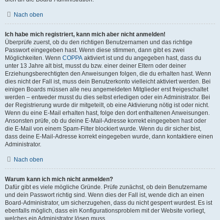
Nach oben
Ich habe mich registriert, kann mich aber nicht anmelden!
Überprüfe zuerst, ob du den richtigen Benutzernamen und das richtige
Passwort eingegeben hast. Wenn diese stimmen, dann gibt es zwei
Möglichkeiten. Wenn
COPPA
aktiviert ist und du angegeben hast, dass du
unter 13 Jahre alt bist, musst du bzw. einer deiner Eltern oder deiner
Erziehungsberechtigten den Anweisungen folgen, die du erhalten hast. Wenn
dies nicht der Fall ist, muss dein Benutzerkonto vielleicht aktiviert werden. Bei
einigen Boards müssen alle neu angemeldeten Mitglieder erst freigeschaltet
werden – entweder musst du dies selbst erledigen oder ein Administrator. Bei
der Registrierung wurde dir mitgeteilt, ob eine Aktivierung nötig ist oder nicht.
Wenn du eine E-Mail erhalten hast, folge den dort enthaltenen Anweisungen.
Ansonsten prüfe, ob du deine E-Mail-Adresse korrekt eingegeben hast oder
die E-Mail von einem Spam-Filter blockiert wurde. Wenn du dir sicher bist,
dass deine E-Mail-Adresse korrekt eingegeben wurde, dann kontaktiere einen
Administrator.
Nach oben
Warum kann ich mich nicht anmelden?
Dafür gibt es viele mögliche Gründe. Prüfe zunächst, ob dein Benutzername
und dein Passwort richtig sind. Wenn dies der Fall ist, wende dich an einen
Board-Administrator, um sicherzugehen, dass du nicht gesperrt wurdest. Es ist
ebenfalls möglich, dass ein Konfigurationsproblem mit der Website vorliegt,
welches ein Administrator lösen muss.