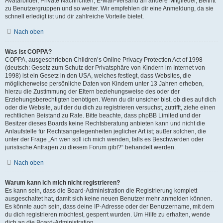
Avatarbilder, Private Nachrichten, E-Mail-Versand an andere Mitglieder, Beitritt
zu Benutzergruppen und so weiter. Wir empfehlen dir eine Anmeldung, da sie
schnell erledigt ist und dir zahlreiche Vorteile bietet.
Nach oben
Was ist COPPA?
COPPA, ausgeschrieben Children’s Online Privacy Protection Act of 1998
(deutsch: Gesetz zum Schutz der Privatsphäre von Kindern im Internet von
1998) ist ein Gesetz in den USA, welches festlegt, dass Websites, die
möglicherweise persönliche Daten von Kindern unter 13 Jahren erheben,
hierzu die Zustimmung der Eltern beziehungsweise des oder der
Erziehungsberechtigten benötigen. Wenn du dir unsicher bist, ob dies auf dich
oder die Website, auf der du dich zu registrieren versuchst, zutrifft, ziehe einen
rechtlichen Beistand zu Rate. Bitte beachte, dass phpBB Limited und der
Besitzer dieses Boards keine Rechtsberatung anbieten kann und nicht die
Anlaufstelle für Rechtsangelegenheiten jeglicher Art ist; außer solchen, die
unter der Frage „An wen soll ich mich wenden, falls es Beschwerden oder
juristische Anfragen zu diesem Forum gibt?“ behandelt werden.
Nach oben
Warum kann ich mich nicht registrieren?
Es kann sein, dass die Board-Administration die Registrierung komplett
ausgeschaltet hat, damit sich keine neuen Benutzer mehr anmelden können.
Es könnte auch sein, dass deine IP-Adresse oder der Benutzername, mit dem
du dich registrieren möchtest, gesperrt wurden. Um Hilfe zu erhalten, wende
dich an die Board-Administration.