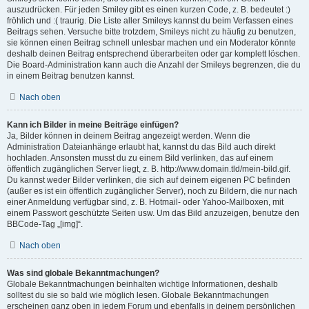
auszudrücken. Für jeden Smiley gibt es einen kurzen Code, z. B. bedeutet :)
fröhlich und :( traurig. Die Liste aller Smileys kannst du beim Verfassen eines
Beitrags sehen. Versuche bitte trotzdem, Smileys nicht zu häufig zu benutzen,
sie können einen Beitrag schnell unlesbar machen und ein Moderator könnte
deshalb deinen Beitrag entsprechend überarbeiten oder gar komplett löschen.
Die Board-Administration kann auch die Anzahl der Smileys begrenzen, die du
in einem Beitrag benutzen kannst.
Nach oben
Kann ich Bilder in meine Beiträge einfügen?
Ja, Bilder können in deinem Beitrag angezeigt werden. Wenn die
Administration Dateianhänge erlaubt hat, kannst du das Bild auch direkt
hochladen. Ansonsten musst du zu einem Bild verlinken, das auf einem
öffentlich zugänglichen Server liegt, z. B. http://www.domain.tld/mein-bild.gif.
Du kannst weder Bilder verlinken, die sich auf deinem eigenen PC befinden
(außer es ist ein öffentlich zugänglicher Server), noch zu Bildern, die nur nach
einer Anmeldung verfügbar sind, z. B. Hotmail- oder Yahoo-Mailboxen, mit
einem Passwort geschützte Seiten usw. Um das Bild anzuzeigen, benutze den
BBCode-Tag „[img]“.
Nach oben
Was sind globale Bekanntmachungen?
Globale Bekanntmachungen beinhalten wichtige Informationen, deshalb
solltest du sie so bald wie möglich lesen. Globale Bekanntmachungen
erscheinen ganz oben in jedem Forum und ebenfalls in deinem persönlichen