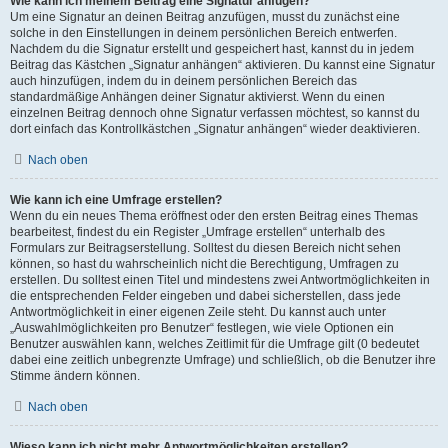
Wie kann ich meinem Beitrag eine Signatur anfügen?
Um eine Signatur an deinen Beitrag anzufügen, musst du zunächst eine
solche in den Einstellungen in deinem persönlichen Bereich entwerfen.
Nachdem du die Signatur erstellt und gespeichert hast, kannst du in jedem
Beitrag das Kästchen „Signatur anhängen“ aktivieren. Du kannst eine Signatur
auch hinzufügen, indem du in deinem persönlichen Bereich das
standardmäßige Anhängen deiner Signatur aktivierst. Wenn du einen
einzelnen Beitrag dennoch ohne Signatur verfassen möchtest, so kannst du
dort einfach das Kontrollkästchen „Signatur anhängen“ wieder deaktivieren.
Nach oben
Wie kann ich eine Umfrage erstellen?
Wenn du ein neues Thema eröffnest oder den ersten Beitrag eines Themas
bearbeitest, findest du ein Register „Umfrage erstellen“ unterhalb des
Formulars zur Beitragserstellung. Solltest du diesen Bereich nicht sehen
können, so hast du wahrscheinlich nicht die Berechtigung, Umfragen zu
erstellen. Du solltest einen Titel und mindestens zwei Antwortmöglichkeiten in
die entsprechenden Felder eingeben und dabei sicherstellen, dass jede
Antwortmöglichkeit in einer eigenen Zeile steht. Du kannst auch unter
„Auswahlmöglichkeiten pro Benutzer“ festlegen, wie viele Optionen ein
Benutzer auswählen kann, welches Zeitlimit für die Umfrage gilt (0 bedeutet
dabei eine zeitlich unbegrenzte Umfrage) und schließlich, ob die Benutzer ihre
Stimme ändern können.
Nach oben
Wieso kann ich nicht mehr Antwortmöglichkeiten erstellen?