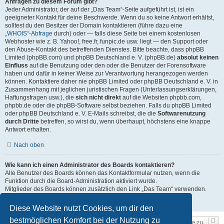
Anfragen zu diesem Forum gibt?
Jeder Administrator, der auf der „Das Team“-Seite aufgeführt ist, ist ein
geeigneter Kontakt für deine Beschwerde. Wenn du so keine Antwort erhältst,
solltest du den Besitzer der Domain kontaktieren (führe dazu eine
„WHOIS“-Abfrage
durch) oder — falls diese Seite bei einem kostenlosen
Webhoster wie z. B. Yahoo!, free.fr, funpic.de usw. liegt — den Support oder
den Abuse-Kontakt des betreffenden Dienstes. Bitte beachte, dass phpBB
Limited (phpBB.com) und phpBB Deutschland e. V. (phpBB.de)
absolut keinen
Einfluss
auf die Benutzung oder den oder die Benutzer der Forensoftware
haben und dafür in keiner Weise zur Verantwortung herangezogen werden
können. Kontaktiere daher nie phpBB Limited oder phpBB Deutschland e. V. in
Zusammenhang mit jeglichen juristischen Fragen (Unterlassungserklärungen,
Haftungsfragen usw.), die
sich nicht direkt
auf die Websiten phpbb.com,
phpbb.de oder die phpBB-Software selbst beziehen. Falls du phpBB Limited
oder phpBB Deutschland e. V. E-Mails schreibst, die die
Softwarenutzung
durch Dritte
betreffen, so wirst du, wenn überhaupt, höchstens eine knappe
Antwort erhalten.
Nach oben
Wie kann ich einen Administrator des Boards kontaktieren?
Alle Benutzer des Boards können das Kontaktformular nutzen, wenn die
Funktion durch die Board-Administration aktiviert wurde.
Mitglieder des Boards können zusätzlich den Link „Das Team“ verwenden.
Nach oben
Diese Website nutzt Cookies, um dir den
bestmöglichen Komfort bei der Nutzung zu
Gehe zu