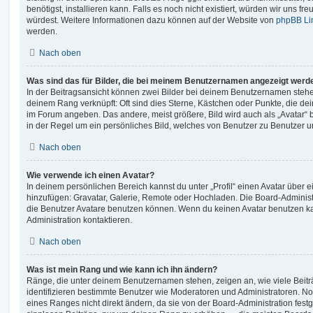
benötigst, installieren kann. Falls es noch nicht existiert, würden wir uns f
würdest. Weitere Informationen dazu können auf der Website von
phpBB Li
werden.
Nach oben
Was sind das für Bilder, die bei meinem Benutzernamen angezeigt werd
In der Beitragsansicht können zwei Bilder bei deinem Benutzernamen stehen.
deinem Rang verknüpft: Oft sind dies Sterne, Kästchen oder Punkte, die de
im Forum angeben. Das andere, meist größere, Bild wird auch als „Avatar“ b
in der Regel um ein persönliches Bild, welches von Benutzer zu Benutzer unt
Nach oben
Wie verwende ich einen Avatar?
In deinem persönlichen Bereich kannst du unter „Profil“ einen Avatar über 
hinzufügen: Gravatar, Galerie, Remote oder Hochladen. Die Board-Adminis
die Benutzer Avatare benutzen können. Wenn du keinen Avatar benutzen kan
Administration kontaktieren.
Nach oben
Was ist mein Rang und wie kann ich ihn ändern?
Ränge, die unter deinem Benutzernamen stehen, zeigen an, wie viele Beiträg
identifizieren bestimmte Benutzer wie Moderatoren und Administratoren. N
eines Ranges nicht direkt ändern, da sie von der Board-Administration festg