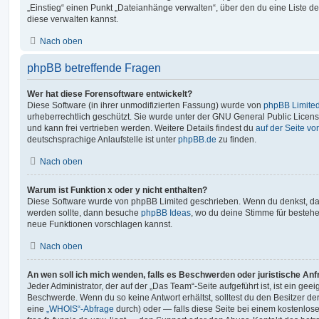
„Einstieg“ einen Punkt „Dateianhänge verwalten“, über den du eine Liste d
diese verwalten kannst.
Nach oben
phpBB betreffende Fragen
Wer hat diese Forensoftware entwickelt?
Diese Software (in ihrer unmodifizierten Fassung) wurde von
phpBB Limite
urheberrechtlich geschützt. Sie wurde unter der GNU General Public License
und kann frei vertrieben werden. Weitere Details findest du
auf der Seite v
deutschsprachige Anlaufstelle ist unter
phpBB.de
zu finden.
Nach oben
Warum ist Funktion x oder y nicht enthalten?
Diese Software wurde von phpBB Limited geschrieben. Wenn du denkst, das
werden sollte, dann besuche
phpBB Ideas
, wo du deine Stimme für beste
neue Funktionen vorschlagen kannst.
Nach oben
An wen soll ich mich wenden, falls es Beschwerden oder juristische An
Jeder Administrator, der auf der „Das Team“-Seite aufgeführt ist, ist ein geei
Beschwerde. Wenn du so keine Antwort erhältst, solltest du den Besitzer de
eine
„WHOIS“-Abfrage
durch) oder — falls diese Seite bei einem kostenlos