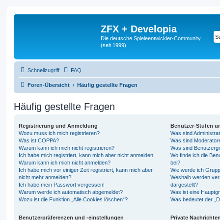
ZFX + Developia
Die deutsche Spieleentwickler-Community
(seit 1999).
Schnellzugriff
FAQ
Foren-Übersicht
Häufig gestellte Fragen
Häufig gestellte Fragen
Registrierung und Anmeldung
Benutzer-Stufen u
Wozu muss ich mich registrieren?
Was sind Administra
Was ist COPPA?
Was sind Moderator
Warum kann ich mich nicht registrieren?
Was sind Benutzerg
Ich habe mich registriert, kann mich aber nicht anmelden!
Wo finde ich die Ben
Warum kann ich mich nicht anmelden?
bei?
Ich habe mich vor einiger Zeit registriert, kann mich aber
Wie werde ich Grupp
nicht mehr anmelden?!
Weshalb werden ver
Ich habe mein Passwort vergessen!
dargestellt?
Warum werde ich automatisch abgemeldet?
Was ist eine Hauptg
Wozu ist die Funktion „Alle Cookies löschen“?
Was bedeutet der „Da
Benutzerpräferenzen und -einstellungen
Private Nachrichte