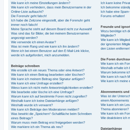
Wie kann ich meine Einstellungen ändern?
Ich kann keine Priva
Wie kann ich verhindern, dass mein Benutzername in der
Ich bekomme ständig
Online-Liste auftaucht?
Ich habe eine Spam-E
Die Forenuhr geht falsch!
Forums erhalten!
Ich habe die Zeitzone eingestellt, aber die Forenuhr geht
immer noch falsch!
Freunde und ignori
Meine Sprache steht auf diesem Board nicht zur Auswahl!
Wozu benötige ich di
Was sind das für Bilder, die bei meinem Benutzernamen
Mitglieder?
angezeigt werden?
Wie kann ich Mitglied
Wie verwende ich einen Avatar?
der ignorierten Mitg
Was ist mein Rang und wie kann ich ihn ändern?
den Listen entfernen
Wenn ich bei einem Benutzer auf den E-Mail-Link klicke,
werde ich aufgefordert, mich anzumelden.
Die Foren durchsu
Wie kann ich ein Fo
Beiträge schreiben
Weshalb erhalte ich 
Wie erstelle ich ein neues Thema oder eine Antwort?
Warum bekomme ich b
Wie kann ich einen Beitrag bearbeiten oder löschen?
Wie kann ich nach M
Wie kann ich meinem Beitrag eine Signatur anfügen?
Wie kann ich meine 
Wie kann ich eine Umfrage erstellen?
Wieso kann ich nicht mehr Antwortmöglichkeiten erstellen?
Abonnements und 
Wie bearbeite oder lösche ich eine Umfrage?
Was ist der Untersc
Warum kann ich auf bestimmte Foren nicht zugreifen?
einem Abonnements 
Weshalb kann ich keine Dateianhänge anfügen?
Wie kann ich ein Les
Weshalb wurde ich verwarnt?
Thema abonnieren?
Wie kann ich Beiträge den Moderatoren melden?
Wie kann ich ein Fo
Was bewirkt die „Speichern“-Schaltfläche beim Schreiben
Wie deaktiviere ich
eines Beitrags?
Warum muss mein Beitrag erst freigegeben werden?
Wie markiere ich ein Thema als neu?
Dateianhänge