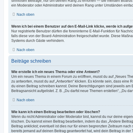
sinnlosen Beiträge, nur um deinen Rang zu erhöhen — die meisten Boards 
ein Moderator oder Administrator wird deinen Rang unter Umständen einfa
Nach oben
Wenn ich bei einem Benutzer auf den E-Mail-Link klicke, werde ich aufg
Nur registrierte Benutzer dürfen die foreninterne E-Mail-Funktion für Nachr
falls diese von der Board-Administration freigeschaltet wurde. Diese Maßn
Systems durch Gäste verhindern.
Nach oben
Beiträge schreiben
Wie erstelle ich ein neues Thema oder eine Antwort?
Um ein neues Thema in einem Forum zu eröffnen, musst du auf „Neues Them
zu antworten, musst du auf „Antworten“ klicken. Es könnte sein, dass eine Reg
du einen Beitrag schreiben kannst. Deine Berechtigungen sind jeweils am 
Beitragsansicht aufgelistet. Z. B. „Du darfst neue Themen erstellen“, „Du da
Nach oben
Wie kann ich einen Beitrag bearbeiten oder löschen?
Wenn du nicht Administrator oder Moderator bist, kannst du nur deine eige
löschen. Du kannst einen Beitrag bearbeiten, indem du das „Ändere Beitr
Beitrag anklickst; eventuell ist dies nur für einen begrenzten Zeitraum nac
bereits jemand auf deinen Beitrag geantwortet hat, wird dein Beitrag in der