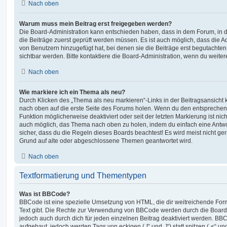
Nach oben
Warum muss mein Beitrag erst freigegeben werden?
Die Board-Administration kann entschieden haben, dass in dem Forum, in de
die Beiträge zuerst geprüft werden müssen. Es ist auch möglich, dass die A
von Benutzern hinzugefügt hat, bei denen sie die Beiträge erst begutachten
sichtbar werden. Bitte kontaktiere die Board-Administration, wenn du weiter
Nach oben
Wie markiere ich ein Thema als neu?
Durch Klicken des „Thema als neu markieren“-Links in der Beitragsansich
nach oben auf die erste Seite des Forums holen. Wenn du den entsprechende
Funktion möglicherweise deaktiviert oder seit der letzten Markierung ist nic
auch möglich, das Thema nach oben zu holen, indem du einfach eine Antwort
sicher, dass du die Regeln dieses Boards beachtest! Es wird meist nicht ge
Grund auf alte oder abgeschlossene Themen geantwortet wird.
Nach oben
Textformatierung und Thementypen
Was ist BBCode?
BBCode ist eine spezielle Umsetzung von HTML, die dir weitreichende For
Text gibt. Die Rechte zur Verwendung von BBCode werden durch die Board
jedoch auch durch dich für jeden einzelnen Beitrag deaktiviert werden. BB
aufgebaut, jedoch werden Tags von eckigen („[“ und „]“) statt spitzen („<“ 