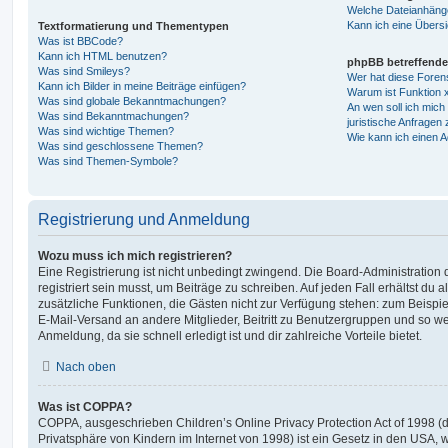
Welche Dateianhänge
Kann ich eine Übersi
Textformatierung und Thementypen
Was ist BBCode?
Kann ich HTML benutzen?
phpBB betreffende
Was sind Smileys?
Wer hat diese Foren
Kann ich Bilder in meine Beiträge einfügen?
Warum ist Funktion x
Was sind globale Bekanntmachungen?
An wen soll ich mic
Was sind Bekanntmachungen?
juristische Anfragen
Was sind wichtige Themen?
Wie kann ich einen A
Was sind geschlossene Themen?
Was sind Themen-Symbole?
Registrierung und Anmeldung
Wozu muss ich mich registrieren?
Eine Registrierung ist nicht unbedingt zwingend. Die Board-Administration
registriert sein musst, um Beiträge zu schreiben. Auf jeden Fall erhältst du als
zusätzliche Funktionen, die Gästen nicht zur Verfügung stehen: zum Beispiel
E-Mail-Versand an andere Mitglieder, Beitritt zu Benutzergruppen und so wei
Anmeldung, da sie schnell erledigt ist und dir zahlreiche Vorteile bietet.
Nach oben
Was ist COPPA?
COPPA, ausgeschrieben Children’s Online Privacy Protection Act of 1998 (
Privatsphäre von Kindern im Internet von 1998) ist ein Gesetz in den USA, w