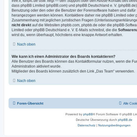
free.fr, funpic.de usw. liegt — den Support oder den Abuse-Kontakt des betr
dass phpBB Limited (phpBB.com) und phpBB Deutschland e. V. (phpBB.de
Benutzung oder den oder die Benutzer der Forensoftware haben und dafür 
herangezogen werden können. Kontaktiere daher nie phpBB Limited oder p
Zusammenhang mit jeglichen juristischen Fragen (Unterlassungserklärunge
nicht direkt
auf die Websiten phpbb.com, phpbb.de oder die phpBB-Softwar
Limited oder phpBB Deutschland e. V. E-Mails schreibst, die die
Softwarenu
wirst du, wenn überhaupt, höchstens eine knappe Antwort erhalten.
Nach oben
Wie kann ich einen Administrator des Boards kontaktieren?
Alle Benutzer des Boards können das Kontaktformular nutzen, wenn die Fun
Administration aktiviert wurde.
Mitglieder des Boards können zusätzlich den Link „Das Team“ verwenden.
Nach oben
Foren-Übersicht
Alle Coo
Powered by
phpBB
® Forum Software © phpBB Lim
Deutsche Übersetzung durch
phpBB.de
Datenschutz
|
Nutzungsbedingungen