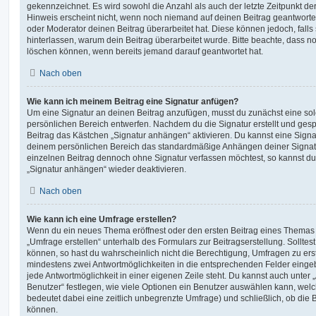
gekennzeichnet. Es wird sowohl die Anzahl als auch der letzte Zeitpunkt d
Hinweis erscheint nicht, wenn noch niemand auf deinen Beitrag geantwortet
oder Moderator deinen Beitrag überarbeitet hat. Diese können jedoch, falls s
hinterlassen, warum dein Beitrag überarbeitet wurde. Bitte beachte, dass n
löschen können, wenn bereits jemand darauf geantwortet hat.
Nach oben
Wie kann ich meinem Beitrag eine Signatur anfügen?
Um eine Signatur an deinen Beitrag anzufügen, musst du zunächst eine sol
persönlichen Bereich entwerfen. Nachdem du die Signatur erstellt und gesp
Beitrag das Kästchen „Signatur anhängen“ aktivieren. Du kannst eine Signa
deinem persönlichen Bereich das standardmäßige Anhängen deiner Signatu
einzelnen Beitrag dennoch ohne Signatur verfassen möchtest, so kannst du 
„Signatur anhängen“ wieder deaktivieren.
Nach oben
Wie kann ich eine Umfrage erstellen?
Wenn du ein neues Thema eröffnest oder den ersten Beitrag eines Themas be
„Umfrage erstellen“ unterhalb des Formulars zur Beitragserstellung. Solltes
können, so hast du wahrscheinlich nicht die Berechtigung, Umfragen zu erste
mindestens zwei Antwortmöglichkeiten in die entsprechenden Felder eingeb
jede Antwortmöglichkeit in einer eigenen Zeile steht. Du kannst auch unter
Benutzer“ festlegen, wie viele Optionen ein Benutzer auswählen kann, welche
bedeutet dabei eine zeitlich unbegrenzte Umfrage) und schließlich, ob die
können.