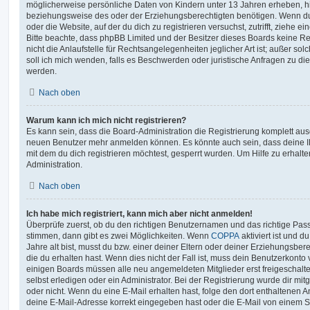
möglicherweise persönliche Daten von Kindern unter 13 Jahren erheben, h
beziehungsweise des oder der Erziehungsberechtigten benötigen. Wenn du di
oder die Website, auf der du dich zu registrieren versuchst, zutrifft, ziehe e
Bitte beachte, dass phpBB Limited und der Besitzer dieses Boards keine 
nicht die Anlaufstelle für Rechtsangelegenheiten jeglicher Art ist; außer so
soll ich mich wenden, falls es Beschwerden oder juristische Anfragen zu d
werden.
Nach oben
Warum kann ich mich nicht registrieren?
Es kann sein, dass die Board-Administration die Registrierung komplett ausg
neuen Benutzer mehr anmelden können. Es könnte auch sein, dass deine 
mit dem du dich registrieren möchtest, gesperrt wurden. Um Hilfe zu erhalt
Administration.
Nach oben
Ich habe mich registriert, kann mich aber nicht anmelden!
Überprüfe zuerst, ob du den richtigen Benutzernamen und das richtige Pa
stimmen, dann gibt es zwei Möglichkeiten. Wenn
COPPA
aktiviert ist und 
Jahre alt bist, musst du bzw. einer deiner Eltern oder deiner Erziehungsbe
die du erhalten hast. Wenn dies nicht der Fall ist, muss dein Benutzerkonto v
einigen Boards müssen alle neu angemeldeten Mitglieder erst freigeschalt
selbst erledigen oder ein Administrator. Bei der Registrierung wurde dir mitget
oder nicht. Wenn du eine E-Mail erhalten hast, folge den dort enthaltenen
deine E-Mail-Adresse korrekt eingegeben hast oder die E-Mail von einem S