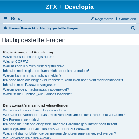
ZFX + Developia
FAQ
Registrieren
Anmelden
S
Foren-Übersicht
Häufig gestellte Fragen
u
Häufig gestellte Fragen
c
h
Registrierung und Anmeldung
Wozu muss ich mich registrieren?
e
Was ist COPPA?
Warum kann ich mich nicht registrieren?
Ich habe mich registriert, kann mich aber nicht anmelden!
Warum kann ich mich nicht anmelden?
Ich habe mich vor einiger Zeit registriert, kann mich aber nicht mehr anmelden?!
Ich habe mein Passwort vergessen!
Warum werde ich automatisch abgemeldet?
Wozu ist die Funktion „Alle Cookies löschen“?
Benutzerpräferenzen und -einstellungen
Wie kann ich meine Einstellungen ändern?
Wie kann ich verhindern, dass mein Benutzername in der Online-Liste auftaucht?
Die Forenuhr geht falsch!
Ich habe die Zeitzone eingestellt, aber die Forenuhr geht immer noch falsch!
Meine Sprache steht auf diesem Board nicht zur Auswahl!
Was sind das für Bilder, die bei meinem Benutzernamen angezeigt werden?
Wie verwende ich einen Avatar?