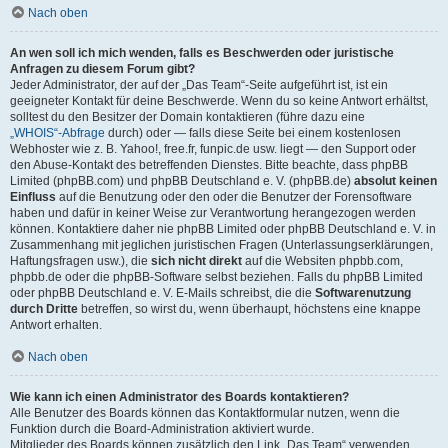
Nach oben
An wen soll ich mich wenden, falls es Beschwerden oder juristische
Anfragen zu diesem Forum gibt?
Jeder Administrator, der auf der „Das Team“-Seite aufgeführt ist, ist ein
geeigneter Kontakt für deine Beschwerde. Wenn du so keine Antwort erhältst,
solltest du den Besitzer der Domain kontaktieren (führe dazu eine
„WHOIS“-Abfrage
durch) oder — falls diese Seite bei einem kostenlosen
Webhoster wie z. B. Yahoo!, free.fr, funpic.de usw. liegt — den Support oder
den Abuse-Kontakt des betreffenden Dienstes. Bitte beachte, dass phpBB
Limited (phpBB.com) und phpBB Deutschland e. V. (phpBB.de)
absolut keinen
Einfluss
auf die Benutzung oder den oder die Benutzer der Forensoftware
haben und dafür in keiner Weise zur Verantwortung herangezogen werden
können. Kontaktiere daher nie phpBB Limited oder phpBB Deutschland e. V. in
Zusammenhang mit jeglichen juristischen Fragen (Unterlassungserklärungen,
Haftungsfragen usw.), die
sich nicht direkt
auf die Websiten phpbb.com,
phpbb.de oder die phpBB-Software selbst beziehen. Falls du phpBB Limited
oder phpBB Deutschland e. V. E-Mails schreibst, die die
Softwarenutzung
durch Dritte
betreffen, so wirst du, wenn überhaupt, höchstens eine knappe
Antwort erhalten.
Nach oben
Wie kann ich einen Administrator des Boards kontaktieren?
Alle Benutzer des Boards können das Kontaktformular nutzen, wenn die
Funktion durch die Board-Administration aktiviert wurde.
Mitglieder des Boards können zusätzlich den Link „Das Team“ verwenden.