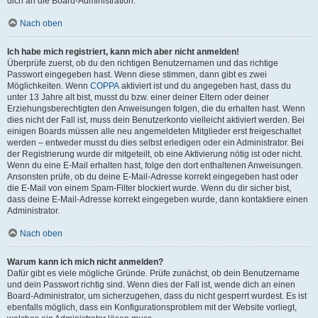
dich an die Board-Administration.
Nach oben
Ich habe mich registriert, kann mich aber nicht anmelden!
Überprüfe zuerst, ob du den richtigen Benutzernamen und das richtige
Passwort eingegeben hast. Wenn diese stimmen, dann gibt es zwei
Möglichkeiten. Wenn
COPPA
aktiviert ist und du angegeben hast, dass du
unter 13 Jahre alt bist, musst du bzw. einer deiner Eltern oder deiner
Erziehungsberechtigten den Anweisungen folgen, die du erhalten hast. Wenn
dies nicht der Fall ist, muss dein Benutzerkonto vielleicht aktiviert werden. Bei
einigen Boards müssen alle neu angemeldeten Mitglieder erst freigeschaltet
werden – entweder musst du dies selbst erledigen oder ein Administrator. Bei
der Registrierung wurde dir mitgeteilt, ob eine Aktivierung nötig ist oder nicht.
Wenn du eine E-Mail erhalten hast, folge den dort enthaltenen Anweisungen.
Ansonsten prüfe, ob du deine E-Mail-Adresse korrekt eingegeben hast oder
die E-Mail von einem Spam-Filter blockiert wurde. Wenn du dir sicher bist,
dass deine E-Mail-Adresse korrekt eingegeben wurde, dann kontaktiere einen
Administrator.
Nach oben
Warum kann ich mich nicht anmelden?
Dafür gibt es viele mögliche Gründe. Prüfe zunächst, ob dein Benutzername
und dein Passwort richtig sind. Wenn dies der Fall ist, wende dich an einen
Board-Administrator, um sicherzugehen, dass du nicht gesperrt wurdest. Es ist
ebenfalls möglich, dass ein Konfigurationsproblem mit der Website vorliegt,