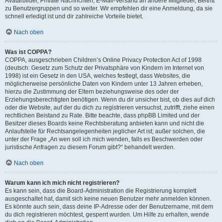
Avatarbilder, Private Nachrichten, E-Mail-Versand an andere Mitglieder, Beitritt
zu Benutzergruppen und so weiter. Wir empfehlen dir eine Anmeldung, da sie
schnell erledigt ist und dir zahlreiche Vorteile bietet.
Nach oben
Was ist COPPA?
COPPA, ausgeschrieben Children’s Online Privacy Protection Act of 1998
(deutsch: Gesetz zum Schutz der Privatsphäre von Kindern im Internet von
1998) ist ein Gesetz in den USA, welches festlegt, dass Websites, die
möglicherweise persönliche Daten von Kindern unter 13 Jahren erheben,
hierzu die Zustimmung der Eltern beziehungsweise des oder der
Erziehungsberechtigten benötigen. Wenn du dir unsicher bist, ob dies auf dich
oder die Website, auf der du dich zu registrieren versuchst, zutrifft, ziehe einen
rechtlichen Beistand zu Rate. Bitte beachte, dass phpBB Limited und der
Besitzer dieses Boards keine Rechtsberatung anbieten kann und nicht die
Anlaufstelle für Rechtsangelegenheiten jeglicher Art ist; außer solchen, die
unter der Frage „An wen soll ich mich wenden, falls es Beschwerden oder
juristische Anfragen zu diesem Forum gibt?“ behandelt werden.
Nach oben
Warum kann ich mich nicht registrieren?
Es kann sein, dass die Board-Administration die Registrierung komplett
ausgeschaltet hat, damit sich keine neuen Benutzer mehr anmelden können.
Es könnte auch sein, dass deine IP-Adresse oder der Benutzername, mit dem
du dich registrieren möchtest, gesperrt wurden. Um Hilfe zu erhalten, wende