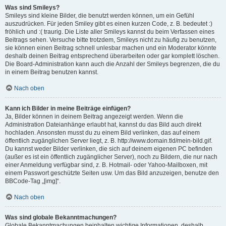
Was sind Smileys?
Smileys sind kleine Bilder, die benutzt werden können, um ein Gefühl
auszudrücken. Für jeden Smiley gibt es einen kurzen Code, z. B. bedeutet :)
fröhlich und :( traurig. Die Liste aller Smileys kannst du beim Verfassen eines
Beitrags sehen. Versuche bitte trotzdem, Smileys nicht zu häufig zu benutzen,
sie können einen Beitrag schnell unlesbar machen und ein Moderator könnte
deshalb deinen Beitrag entsprechend überarbeiten oder gar komplett löschen.
Die Board-Administration kann auch die Anzahl der Smileys begrenzen, die du
in einem Beitrag benutzen kannst.
Nach oben
Kann ich Bilder in meine Beiträge einfügen?
Ja, Bilder können in deinem Beitrag angezeigt werden. Wenn die
Administration Dateianhänge erlaubt hat, kannst du das Bild auch direkt
hochladen. Ansonsten musst du zu einem Bild verlinken, das auf einem
öffentlich zugänglichen Server liegt, z. B. http://www.domain.tld/mein-bild.gif.
Du kannst weder Bilder verlinken, die sich auf deinem eigenen PC befinden
(außer es ist ein öffentlich zugänglicher Server), noch zu Bildern, die nur nach
einer Anmeldung verfügbar sind, z. B. Hotmail- oder Yahoo-Mailboxen, mit
einem Passwort geschützte Seiten usw. Um das Bild anzuzeigen, benutze den
BBCode-Tag „[img]“.
Nach oben
Was sind globale Bekanntmachungen?
Globale Bekanntmachungen beinhalten wichtige Informationen, deshalb