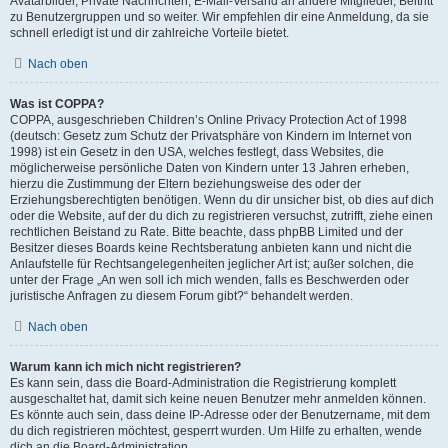
Avatarbilder, Private Nachrichten, E-Mail-Versand an andere Mitglieder, Beitritt
zu Benutzergruppen und so weiter. Wir empfehlen dir eine Anmeldung, da sie
schnell erledigt ist und dir zahlreiche Vorteile bietet.
Nach oben
Was ist COPPA?
COPPA, ausgeschrieben Children’s Online Privacy Protection Act of 1998
(deutsch: Gesetz zum Schutz der Privatsphäre von Kindern im Internet von
1998) ist ein Gesetz in den USA, welches festlegt, dass Websites, die
möglicherweise persönliche Daten von Kindern unter 13 Jahren erheben,
hierzu die Zustimmung der Eltern beziehungsweise des oder der
Erziehungsberechtigten benötigen. Wenn du dir unsicher bist, ob dies auf dich
oder die Website, auf der du dich zu registrieren versuchst, zutrifft, ziehe einen
rechtlichen Beistand zu Rate. Bitte beachte, dass phpBB Limited und der
Besitzer dieses Boards keine Rechtsberatung anbieten kann und nicht die
Anlaufstelle für Rechtsangelegenheiten jeglicher Art ist; außer solchen, die
unter der Frage „An wen soll ich mich wenden, falls es Beschwerden oder
juristische Anfragen zu diesem Forum gibt?“ behandelt werden.
Nach oben
Warum kann ich mich nicht registrieren?
Es kann sein, dass die Board-Administration die Registrierung komplett
ausgeschaltet hat, damit sich keine neuen Benutzer mehr anmelden können.
Es könnte auch sein, dass deine IP-Adresse oder der Benutzername, mit dem
du dich registrieren möchtest, gesperrt wurden. Um Hilfe zu erhalten, wende
dich an die Board-Administration.