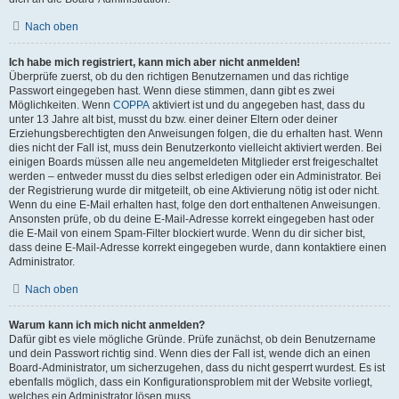
Nach oben
Ich habe mich registriert, kann mich aber nicht anmelden!
Überprüfe zuerst, ob du den richtigen Benutzernamen und das richtige
Passwort eingegeben hast. Wenn diese stimmen, dann gibt es zwei
Möglichkeiten. Wenn
COPPA
aktiviert ist und du angegeben hast, dass du
unter 13 Jahre alt bist, musst du bzw. einer deiner Eltern oder deiner
Erziehungsberechtigten den Anweisungen folgen, die du erhalten hast. Wenn
dies nicht der Fall ist, muss dein Benutzerkonto vielleicht aktiviert werden. Bei
einigen Boards müssen alle neu angemeldeten Mitglieder erst freigeschaltet
werden – entweder musst du dies selbst erledigen oder ein Administrator. Bei
der Registrierung wurde dir mitgeteilt, ob eine Aktivierung nötig ist oder nicht.
Wenn du eine E-Mail erhalten hast, folge den dort enthaltenen Anweisungen.
Ansonsten prüfe, ob du deine E-Mail-Adresse korrekt eingegeben hast oder
die E-Mail von einem Spam-Filter blockiert wurde. Wenn du dir sicher bist,
dass deine E-Mail-Adresse korrekt eingegeben wurde, dann kontaktiere einen
Administrator.
Nach oben
Warum kann ich mich nicht anmelden?
Dafür gibt es viele mögliche Gründe. Prüfe zunächst, ob dein Benutzername
und dein Passwort richtig sind. Wenn dies der Fall ist, wende dich an einen
Board-Administrator, um sicherzugehen, dass du nicht gesperrt wurdest. Es ist
ebenfalls möglich, dass ein Konfigurationsproblem mit der Website vorliegt,
welches ein Administrator lösen muss.