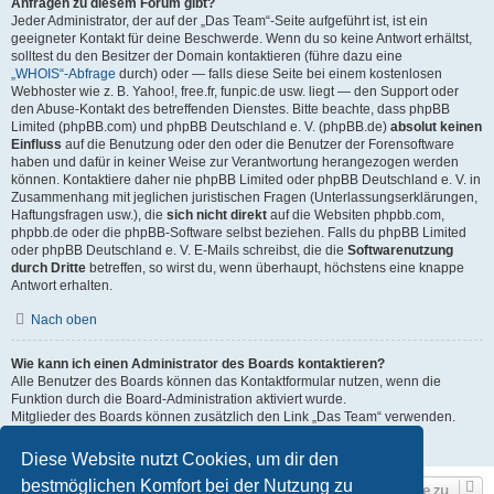
Anfragen zu diesem Forum gibt?
Jeder Administrator, der auf der „Das Team“-Seite aufgeführt ist, ist ein
geeigneter Kontakt für deine Beschwerde. Wenn du so keine Antwort erhältst,
solltest du den Besitzer der Domain kontaktieren (führe dazu eine
„WHOIS“-Abfrage
durch) oder — falls diese Seite bei einem kostenlosen
Webhoster wie z. B. Yahoo!, free.fr, funpic.de usw. liegt — den Support oder
den Abuse-Kontakt des betreffenden Dienstes. Bitte beachte, dass phpBB
Limited (phpBB.com) und phpBB Deutschland e. V. (phpBB.de)
absolut keinen
Einfluss
auf die Benutzung oder den oder die Benutzer der Forensoftware
haben und dafür in keiner Weise zur Verantwortung herangezogen werden
können. Kontaktiere daher nie phpBB Limited oder phpBB Deutschland e. V. in
Zusammenhang mit jeglichen juristischen Fragen (Unterlassungserklärungen,
Haftungsfragen usw.), die
sich nicht direkt
auf die Websiten phpbb.com,
phpbb.de oder die phpBB-Software selbst beziehen. Falls du phpBB Limited
oder phpBB Deutschland e. V. E-Mails schreibst, die die
Softwarenutzung
durch Dritte
betreffen, so wirst du, wenn überhaupt, höchstens eine knappe
Antwort erhalten.
Nach oben
Wie kann ich einen Administrator des Boards kontaktieren?
Alle Benutzer des Boards können das Kontaktformular nutzen, wenn die
Funktion durch die Board-Administration aktiviert wurde.
Mitglieder des Boards können zusätzlich den Link „Das Team“ verwenden.
Nach oben
Diese Website nutzt Cookies, um dir den
bestmöglichen Komfort bei der Nutzung zu
Gehe zu