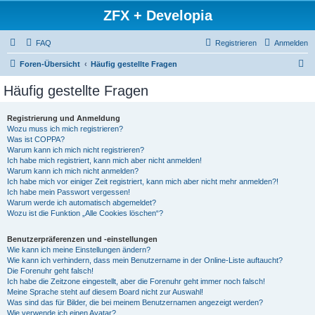
ZFX + Developia
FAQ
Registrieren
Anmelden
S
Foren-Übersicht
Häufig gestellte Fragen
u
Häufig gestellte Fragen
c
h
Registrierung und Anmeldung
Wozu muss ich mich registrieren?
e
Was ist COPPA?
Warum kann ich mich nicht registrieren?
Ich habe mich registriert, kann mich aber nicht anmelden!
Warum kann ich mich nicht anmelden?
Ich habe mich vor einiger Zeit registriert, kann mich aber nicht mehr anmelden?!
Ich habe mein Passwort vergessen!
Warum werde ich automatisch abgemeldet?
Wozu ist die Funktion „Alle Cookies löschen“?
Benutzerpräferenzen und -einstellungen
Wie kann ich meine Einstellungen ändern?
Wie kann ich verhindern, dass mein Benutzername in der Online-Liste auftaucht?
Die Forenuhr geht falsch!
Ich habe die Zeitzone eingestellt, aber die Forenuhr geht immer noch falsch!
Meine Sprache steht auf diesem Board nicht zur Auswahl!
Was sind das für Bilder, die bei meinem Benutzernamen angezeigt werden?
Wie verwende ich einen Avatar?