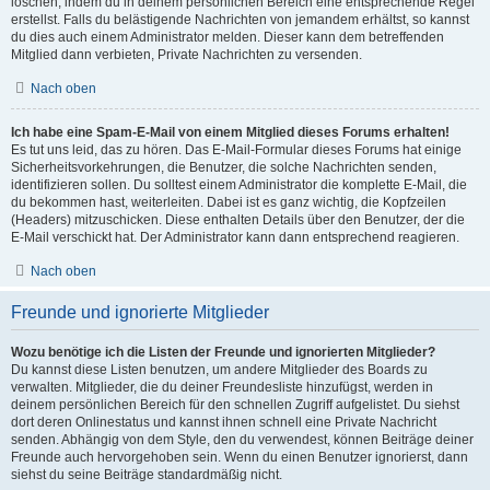
löschen, indem du in deinem persönlichen Bereich eine entsprechende Regel
erstellst. Falls du belästigende Nachrichten von jemandem erhältst, so kannst
du dies auch einem Administrator melden. Dieser kann dem betreffenden
Mitglied dann verbieten, Private Nachrichten zu versenden.
Nach oben
Ich habe eine Spam-E-Mail von einem Mitglied dieses Forums erhalten!
Es tut uns leid, das zu hören. Das E-Mail-Formular dieses Forums hat einige
Sicherheitsvorkehrungen, die Benutzer, die solche Nachrichten senden,
identifizieren sollen. Du solltest einem Administrator die komplette E-Mail, die
du bekommen hast, weiterleiten. Dabei ist es ganz wichtig, die Kopfzeilen
(Headers) mitzuschicken. Diese enthalten Details über den Benutzer, der die
E-Mail verschickt hat. Der Administrator kann dann entsprechend reagieren.
Nach oben
Freunde und ignorierte Mitglieder
Wozu benötige ich die Listen der Freunde und ignorierten Mitglieder?
Du kannst diese Listen benutzen, um andere Mitglieder des Boards zu
verwalten. Mitglieder, die du deiner Freundesliste hinzufügst, werden in
deinem persönlichen Bereich für den schnellen Zugriff aufgelistet. Du siehst
dort deren Onlinestatus und kannst ihnen schnell eine Private Nachricht
senden. Abhängig von dem Style, den du verwendest, können Beiträge deiner
Freunde auch hervorgehoben sein. Wenn du einen Benutzer ignorierst, dann
siehst du seine Beiträge standardmäßig nicht.