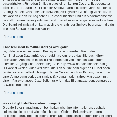
auszudrücken. Für jeden Smiley gibt es einen kurzen Code, z. B. bedeutet :)
fröhlich und :( traurig. Die Liste aller Smileys kannst du beim Verfassen eines
Beitrags sehen. Versuche bitte trotzdem, Smileys nicht zu häufig zu benutzen,
sie können einen Beitrag schnell unlesbar machen und ein Moderator könnte
deshalb deinen Beitrag entsprechend überarbeiten oder gar komplett löschen.
Die Board-Administration kann auch die Anzahl der Smileys begrenzen, die du
in einem Beitrag benutzen kannst.
Nach oben
Kann ich Bilder in meine Beiträge einfügen?
Ja, Bilder können in deinem Beitrag angezeigt werden. Wenn die
Administration Dateianhänge erlaubt hat, kannst du das Bild auch direkt
hochladen. Ansonsten musst du zu einem Bild verlinken, das auf einem
öffentlich zugänglichen Server liegt, z. B. http://www.domain.tld/mein-bild.gif.
Du kannst weder Bilder verlinken, die sich auf deinem eigenen PC befinden
(außer es ist ein öffentlich zugänglicher Server), noch zu Bildern, die nur nach
einer Anmeldung verfügbar sind, z. B. Hotmail- oder Yahoo-Mailboxen, mit
einem Passwort geschützte Seiten usw. Um das Bild anzuzeigen, benutze den
BBCode-Tag „[img]“.
Nach oben
Was sind globale Bekanntmachungen?
Globale Bekanntmachungen beinhalten wichtige Informationen, deshalb
solltest du sie so bald wie möglich lesen. Globale Bekanntmachungen
erscheinen ganz oben in jedem Forum und ebenfalls in deinem persönlichen