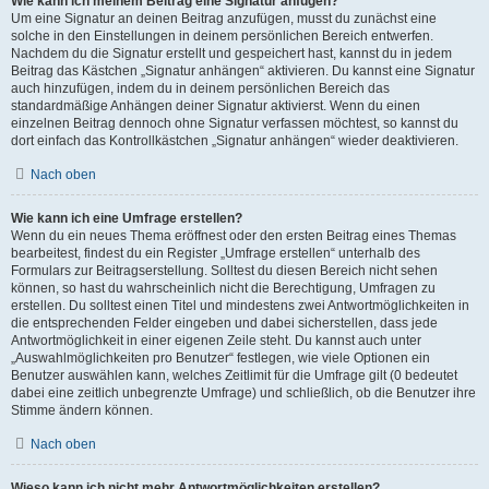
Wie kann ich meinem Beitrag eine Signatur anfügen?
Um eine Signatur an deinen Beitrag anzufügen, musst du zunächst eine
solche in den Einstellungen in deinem persönlichen Bereich entwerfen.
Nachdem du die Signatur erstellt und gespeichert hast, kannst du in jedem
Beitrag das Kästchen „Signatur anhängen“ aktivieren. Du kannst eine Signatur
auch hinzufügen, indem du in deinem persönlichen Bereich das
standardmäßige Anhängen deiner Signatur aktivierst. Wenn du einen
einzelnen Beitrag dennoch ohne Signatur verfassen möchtest, so kannst du
dort einfach das Kontrollkästchen „Signatur anhängen“ wieder deaktivieren.
Nach oben
Wie kann ich eine Umfrage erstellen?
Wenn du ein neues Thema eröffnest oder den ersten Beitrag eines Themas
bearbeitest, findest du ein Register „Umfrage erstellen“ unterhalb des
Formulars zur Beitragserstellung. Solltest du diesen Bereich nicht sehen
können, so hast du wahrscheinlich nicht die Berechtigung, Umfragen zu
erstellen. Du solltest einen Titel und mindestens zwei Antwortmöglichkeiten in
die entsprechenden Felder eingeben und dabei sicherstellen, dass jede
Antwortmöglichkeit in einer eigenen Zeile steht. Du kannst auch unter
„Auswahlmöglichkeiten pro Benutzer“ festlegen, wie viele Optionen ein
Benutzer auswählen kann, welches Zeitlimit für die Umfrage gilt (0 bedeutet
dabei eine zeitlich unbegrenzte Umfrage) und schließlich, ob die Benutzer ihre
Stimme ändern können.
Nach oben
Wieso kann ich nicht mehr Antwortmöglichkeiten erstellen?