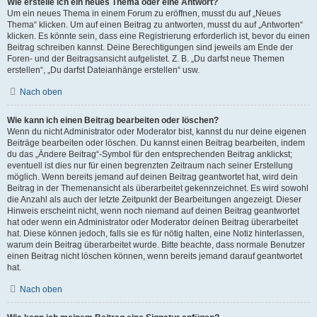
Wie erstelle ich ein neues Thema oder eine Antwort?
Um ein neues Thema in einem Forum zu eröffnen, musst du auf „Neues
Thema“ klicken. Um auf einen Beitrag zu antworten, musst du auf „Antworten“
klicken. Es könnte sein, dass eine Registrierung erforderlich ist, bevor du einen
Beitrag schreiben kannst. Deine Berechtigungen sind jeweils am Ende der
Foren- und der Beitragsansicht aufgelistet. Z. B. „Du darfst neue Themen
erstellen“, „Du darfst Dateianhänge erstellen“ usw.
Nach oben
Wie kann ich einen Beitrag bearbeiten oder löschen?
Wenn du nicht Administrator oder Moderator bist, kannst du nur deine eigenen
Beiträge bearbeiten oder löschen. Du kannst einen Beitrag bearbeiten, indem
du das „Ändere Beitrag“-Symbol für den entsprechenden Beitrag anklickst;
eventuell ist dies nur für einen begrenzten Zeitraum nach seiner Erstellung
möglich. Wenn bereits jemand auf deinen Beitrag geantwortet hat, wird dein
Beitrag in der Themenansicht als überarbeitet gekennzeichnet. Es wird sowohl
die Anzahl als auch der letzte Zeitpunkt der Bearbeitungen angezeigt. Dieser
Hinweis erscheint nicht, wenn noch niemand auf deinen Beitrag geantwortet
hat oder wenn ein Administrator oder Moderator deinen Beitrag überarbeitet
hat. Diese können jedoch, falls sie es für nötig halten, eine Notiz hinterlassen,
warum dein Beitrag überarbeitet wurde. Bitte beachte, dass normale Benutzer
einen Beitrag nicht löschen können, wenn bereits jemand darauf geantwortet
hat.
Nach oben