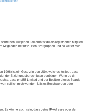
s kontaktieren?
chreiben. Auf jeden Fall erhältst du als registriertes Mitglied
e Mitglieder, Beitritt zu Benutzergruppen und so weiter. Wir
n 1998) ist ein Gesetz in den USA, welches festlegt, dass
der der Erziehungsberechtigten benötigen. Wenn du dir
te beachte, dass phpBB Limited und der Besitzer dieses Boards
An wen soll ich mich wenden, falls es Beschwerden oder
en. Es könnte auch sein, dass deine IP-Adresse oder der