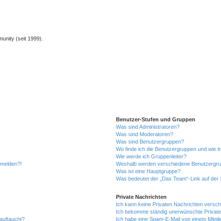
unity (seit 1999).
Benutzer-Stufen und Gruppen
Was sind Administratoren?
Was sind Moderatoren?
Was sind Benutzergruppen?
Wo finde ich die Benutzergruppen und wie tr
Wie werde ich Gruppenleiter?
anmelden?!
Weshalb werden verschiedene Benutzergrupp
Was ist eine Hauptgruppe?
Was bedeutet der „Das Team“-Link auf der S
Private Nachrichten
Ich kann keine Privaten Nachrichten versch
Ich bekomme ständig unerwünschte Private
auftaucht?
Ich habe eine Spam-E-Mail von einem Mitgli