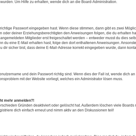
 wurden. Um Hilfe zu erhalten, wende dich an die Board-Administration.
 richtige Passwort eingegeben hast. Wenn diese stimmen, dann gibt es zwei Mögl
tern oder deiner Erziehungsberechtigten den Anweisungen folgen, die du erhalten ha
u angemeldeten Mitglieder erst freigeschaltet werden – entweder musst du dies selbs
. Wenn du eine E-Mail erhalten hast, folge den dort enthaltenen Anweisungen. Ansons
 dir sicher bist, dass deine E-Mail-Adresse korrekt eingegeben wurde, dann kontak
Benutzername und dein Passwort richtig sind. Wenn dies der Fall ist, wende dich a
ionsproblem mit der Website vorliegt, welches ein Administrator lösen muss.
icht mehr anmelden?!
erschieden Gründen deaktiviert oder gelöscht hat. Außerdem löschen viele Boards r
triere dich einfach erneut und nimm aktiv an den Diskussionen teil!