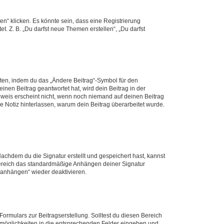
n“ klicken. Es könnte sein, dass eine Registrierung
t. Z. B. „Du darfst neue Themen erstellen“, „Du darfst
iten, indem du das „Ändere Beitrag“-Symbol für den
inen Beitrag geantwortet hat, wird dein Beitrag in der
nweis erscheint nicht, wenn noch niemand auf deinen Beitrag
ne Notiz hinterlassen, warum dein Beitrag überarbeitet wurde.
chdem du die Signatur erstellt und gespeichert hast, kannst
Bereich das standardmäßige Anhängen deiner Signatur
r anhängen“ wieder deaktivieren.
ormulars zur Beitragserstellung. Solltest du diesen Bereich
rtmöglichkeiten in die entsprechenden Felder eingeben und