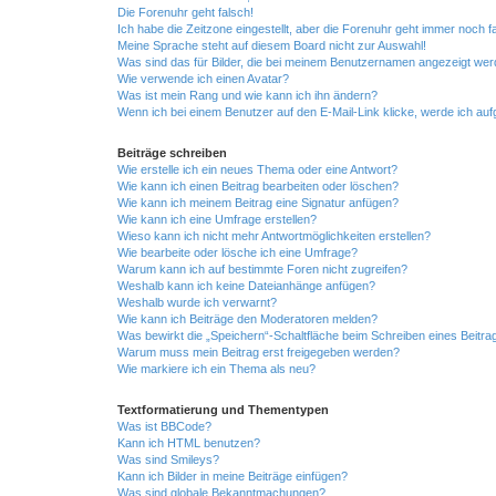
Die Forenuhr geht falsch!
Ich habe die Zeitzone eingestellt, aber die Forenuhr geht immer noch f
Meine Sprache steht auf diesem Board nicht zur Auswahl!
Was sind das für Bilder, die bei meinem Benutzernamen angezeigt we
Wie verwende ich einen Avatar?
Was ist mein Rang und wie kann ich ihn ändern?
Wenn ich bei einem Benutzer auf den E-Mail-Link klicke, werde ich au
Beiträge schreiben
Wie erstelle ich ein neues Thema oder eine Antwort?
Wie kann ich einen Beitrag bearbeiten oder löschen?
Wie kann ich meinem Beitrag eine Signatur anfügen?
Wie kann ich eine Umfrage erstellen?
Wieso kann ich nicht mehr Antwortmöglichkeiten erstellen?
Wie bearbeite oder lösche ich eine Umfrage?
Warum kann ich auf bestimmte Foren nicht zugreifen?
Weshalb kann ich keine Dateianhänge anfügen?
Weshalb wurde ich verwarnt?
Wie kann ich Beiträge den Moderatoren melden?
Was bewirkt die „Speichern“-Schaltfläche beim Schreiben eines Beitra
Warum muss mein Beitrag erst freigegeben werden?
Wie markiere ich ein Thema als neu?
Textformatierung und Thementypen
Was ist BBCode?
Kann ich HTML benutzen?
Was sind Smileys?
Kann ich Bilder in meine Beiträge einfügen?
Was sind globale Bekanntmachungen?