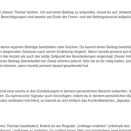
„Neues Thema“ klicken. Um auf einen Beitrag zu antworten, musst du auf „Antworte
e Berechtigungen sind jeweils am Ende der Foren- und der Beitragsansicht aufgeliste
r deine eigenen Beiträge bearbeiten oder löschen. Du kannst einen Beitrag bearbe
inen begrenzten Zeitraum nach seiner Erstellung möglich. Wenn bereits jemand auf de
 die Anzahl als auch der letzte Zeitpunkt der Bearbeitungen angezeigt. Dieser Hi
en Beitrag überarbeitet hat. Diese können jedoch, falls sie es für nötig halten, ei
hen können, wenn bereits jemand darauf geantwortet hat.
st eine solche in den Einstellungen in deinem persönlichen Bereich entwerfen. Na
eren. Du kannst eine Signatur auch hinzufügen, indem du in deinem persönlichen 
atur verfassen möchtest, so kannst du dort einfach das Kontrollkästchen „Signatu
s Themas bearbeitest, findest du ein Register „Umfrage erstellen“ unterhalb des F
htigung, Umfragen zu erstellen. Du solltest einen Titel und mindestens zwei Antwo