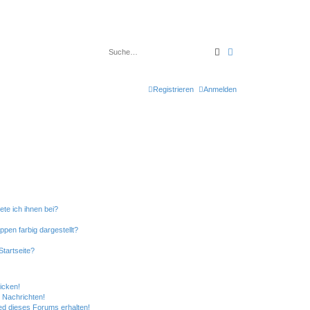
Suche
Erweiterte Suche
Registrieren
Anmelden
ete ich ihnen bei?
en farbig dargestellt?
tartseite?
icken!
 Nachrichten!
ed dieses Forums erhalten!