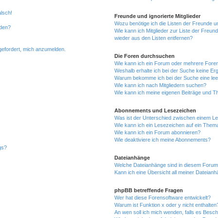
alsch!
Freunde und ignorierte Mitglieder
Wozu benötige ich die Listen der Freunde un
rden?
Wie kann ich Mitglieder zur Liste der Freund
wieder aus den Listen entfernen?
fgefordert, mich anzumelden.
Die Foren durchsuchen
Wie kann ich ein Forum oder mehrere For
Weshalb erhalte ich bei der Suche keine Er
Warum bekomme ich bei der Suche eine lee
Wie kann ich nach Mitgliedern suchen?
Wie kann ich meine eigenen Beiträge und T
Abonnements und Lesezeichen
Was ist der Unterschied zwischen einem L
Wie kann ich ein Lesezeichen auf ein Them
Wie kann ich ein Forum abonnieren?
Wie deaktiviere ich meine Abonnements?
gs?
Dateianhänge
Welche Dateianhänge sind in diesem Forum
Kann ich eine Übersicht all meiner Dateian
phpBB betreffende Fragen
Wer hat diese Forensoftware entwickelt?
Warum ist Funktion x oder y nicht enthalten
An wen soll ich mich wenden, falls es Besc