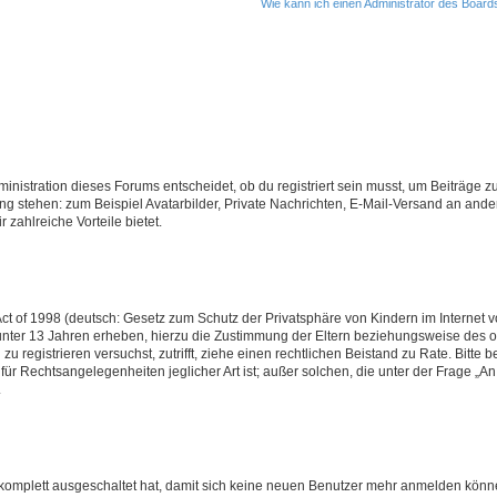
Wie kann ich einen Administrator des Board
istration dieses Forums entscheidet, ob du registriert sein musst, um Beiträge zu s
ung stehen: zum Beispiel Avatarbilder, Private Nachrichten, E-Mail-Versand an ander
 zahlreiche Vorteile bietet.
t of 1998 (deutsch: Gesetz zum Schutz der Privatsphäre von Kindern im Internet vo
unter 13 Jahren erheben, hierzu die Zustimmung der Eltern beziehungsweise des o
h zu registrieren versuchst, zutrifft, ziehe einen rechtlichen Beistand zu Rate. Bit
für Rechtsangelegenheiten jeglicher Art ist; außer solchen, die unter der Frage „
.
g komplett ausgeschaltet hat, damit sich keine neuen Benutzer mehr anmelden könn