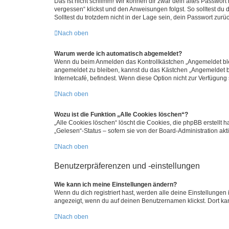
Das ist nicht schlimm! Wir können dir zwar dein altes Passwort
vergessen“ klickst und den Anweisungen folgst. So solltest du
Solltest du trotzdem nicht in der Lage sein, dein Passwort zur
Nach oben
Warum werde ich automatisch abgemeldet?
Wenn du beim Anmelden das Kontrollkästchen „Angemeldet bleib
angemeldet zu bleiben, kannst du das Kästchen „Angemeldet b
Internetcafé, befindest. Wenn diese Option nicht zur Verfügung
Nach oben
Wozu ist die Funktion „Alle Cookies löschen“?
„Alle Cookies löschen“ löscht die Cookies, die phpBB erstellt
„Gelesen“-Status – sofern sie von der Board-Administration ak
Nach oben
Benutzerpräferenzen und -einstellungen
Wie kann ich meine Einstellungen ändern?
Wenn du dich registriert hast, werden alle deine Einstellunge
angezeigt, wenn du auf deinen Benutzernamen klickst. Dort kan
Nach oben