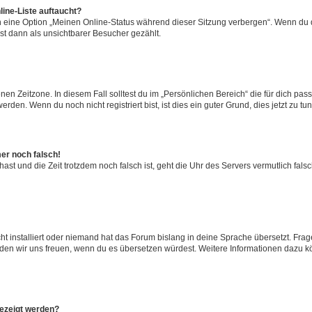
ine-Liste auftaucht?
n eine Option „Meinen Online-Status während dieser Sitzung verbergen“. Wenn du d
st dann als unsichtbarer Besucher gezählt.
en Zeitzone. In diesem Fall solltest du im „Persönlichen Bereich“ die für dich passe
den. Wenn du noch nicht registriert bist, ist dies ein guter Grund, dies jetzt zu tun
mer noch falsch!
t hast und die Zeit trotzdem noch falsch ist, geht die Uhr des Servers vermutlich fal
t installiert oder niemand hat das Forum bislang in deine Sprache übersetzt. Frag
, würden wir uns freuen, wenn du es übersetzen würdest. Weitere Informationen dazu
gezeigt werden?