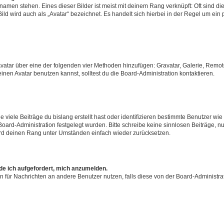
amen stehen. Eines dieser Bilder ist meist mit deinem Rang verknüpft: Oft sind di
ld wird auch als „Avatar“ bezeichnet. Es handelt sich hierbei in der Regel um ein
 Avatar über eine der folgenden vier Methoden hinzufügen: Gravatar, Galerie, Rem
en Avatar benutzen kannst, solltest du die Board-Administration kontaktieren.
viele Beiträge du bislang erstellt hast oder identifizieren bestimmte Benutzer w
 Board-Administration festgelegt wurden. Bitte schreibe keine sinnlosen Beiträge
wird deinen Rang unter Umständen einfach wieder zurücksetzen.
rde ich aufgefordert, mich anzumelden.
ion für Nachrichten an andere Benutzer nutzen, falls diese von der Board-Administ