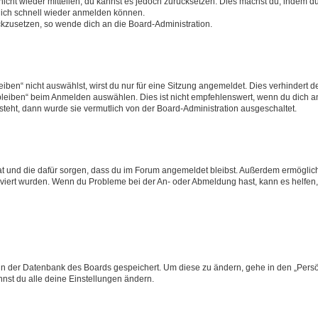
 nicht wieder mitteilen, du kannst es jedoch zurücksetzen. Dies machst du, indem 
 dich schnell wieder anmelden können.
ückzusetzen, so wende dich an die Board-Administration.
en“ nicht auswählst, wirst du nur für eine Sitzung angemeldet. Dies verhindert 
leiben“ beim Anmelden auswählen. Dies ist nicht empfehlenswert, wenn du dich an
 steht, dann wurde sie vermutlich von der Board-Administration ausgeschaltet.
 hat und die dafür sorgen, dass du im Forum angemeldet bleibst. Außerdem ermögli
tiviert wurden. Wenn du Probleme bei der An- oder Abmeldung hast, kann es helfen
n in der Datenbank des Boards gespeichert. Um diese zu ändern, gehe in den „Persö
nst du alle deine Einstellungen ändern.