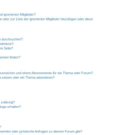
d ignorierten Mitglieder?
e oder zur Liste der ignorierten Mitglieder hinzufügen oder diese
en durchsuchen?
gebnisse?
re Seite?
hemen finden?
esezeichen und einem Abonnements für ein Thema oder Forum?
a setzen oder ein Thema abonnieren?
 zulässig?
hänge erhalten?
?
hwerden oder juristische Anfragen zu diesem Forum gibt?