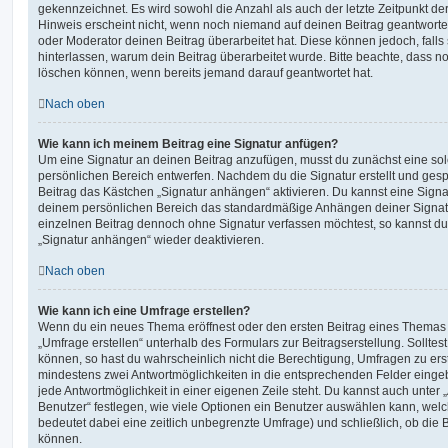
gekennzeichnet. Es wird sowohl die Anzahl als auch der letzte Zeitpunkt d
Hinweis erscheint nicht, wenn noch niemand auf deinen Beitrag geantwortet
oder Moderator deinen Beitrag überarbeitet hat. Diese können jedoch, falls s
hinterlassen, warum dein Beitrag überarbeitet wurde. Bitte beachte, dass n
löschen können, wenn bereits jemand darauf geantwortet hat.
Nach oben
Wie kann ich meinem Beitrag eine Signatur anfügen?
Um eine Signatur an deinen Beitrag anzufügen, musst du zunächst eine sol
persönlichen Bereich entwerfen. Nachdem du die Signatur erstellt und gesp
Beitrag das Kästchen „Signatur anhängen“ aktivieren. Du kannst eine Signa
deinem persönlichen Bereich das standardmäßige Anhängen deiner Signatu
einzelnen Beitrag dennoch ohne Signatur verfassen möchtest, so kannst du 
„Signatur anhängen“ wieder deaktivieren.
Nach oben
Wie kann ich eine Umfrage erstellen?
Wenn du ein neues Thema eröffnest oder den ersten Beitrag eines Themas be
„Umfrage erstellen“ unterhalb des Formulars zur Beitragserstellung. Solltes
können, so hast du wahrscheinlich nicht die Berechtigung, Umfragen zu erste
mindestens zwei Antwortmöglichkeiten in die entsprechenden Felder eingeb
jede Antwortmöglichkeit in einer eigenen Zeile steht. Du kannst auch unter
Benutzer“ festlegen, wie viele Optionen ein Benutzer auswählen kann, welche
bedeutet dabei eine zeitlich unbegrenzte Umfrage) und schließlich, ob die
können.