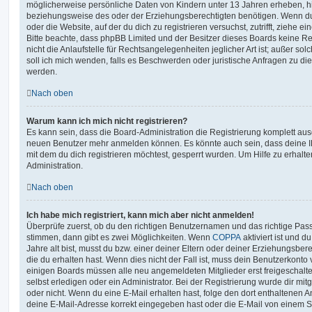
möglicherweise persönliche Daten von Kindern unter 13 Jahren erheben, h
beziehungsweise des oder der Erziehungsberechtigten benötigen. Wenn du di
oder die Website, auf der du dich zu registrieren versuchst, zutrifft, ziehe e
Bitte beachte, dass phpBB Limited und der Besitzer dieses Boards keine 
nicht die Anlaufstelle für Rechtsangelegenheiten jeglicher Art ist; außer so
soll ich mich wenden, falls es Beschwerden oder juristische Anfragen zu d
werden.
Nach oben
Warum kann ich mich nicht registrieren?
Es kann sein, dass die Board-Administration die Registrierung komplett ausg
neuen Benutzer mehr anmelden können. Es könnte auch sein, dass deine 
mit dem du dich registrieren möchtest, gesperrt wurden. Um Hilfe zu erhalt
Administration.
Nach oben
Ich habe mich registriert, kann mich aber nicht anmelden!
Überprüfe zuerst, ob du den richtigen Benutzernamen und das richtige Pa
stimmen, dann gibt es zwei Möglichkeiten. Wenn
COPPA
aktiviert ist und 
Jahre alt bist, musst du bzw. einer deiner Eltern oder deiner Erziehungsbe
die du erhalten hast. Wenn dies nicht der Fall ist, muss dein Benutzerkonto v
einigen Boards müssen alle neu angemeldeten Mitglieder erst freigeschalt
selbst erledigen oder ein Administrator. Bei der Registrierung wurde dir mitget
oder nicht. Wenn du eine E-Mail erhalten hast, folge den dort enthaltenen
deine E-Mail-Adresse korrekt eingegeben hast oder die E-Mail von einem S