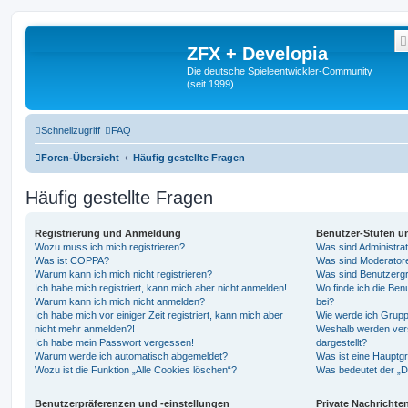
ZFX + Developia
Die deutsche Spieleentwickler-Community
(seit 1999).
Schnellzugriff
FAQ
Foren-Übersicht
Häufig gestellte Fragen
Häufig gestellte Fragen
Registrierung und Anmeldung
Benutzer-Stufen u
Wozu muss ich mich registrieren?
Was sind Administra
Was ist COPPA?
Was sind Moderator
Warum kann ich mich nicht registrieren?
Was sind Benutzerg
Ich habe mich registriert, kann mich aber nicht anmelden!
Wo finde ich die Ben
Warum kann ich mich nicht anmelden?
bei?
Ich habe mich vor einiger Zeit registriert, kann mich aber
Wie werde ich Grupp
nicht mehr anmelden?!
Weshalb werden ver
Ich habe mein Passwort vergessen!
dargestellt?
Warum werde ich automatisch abgemeldet?
Was ist eine Hauptg
Wozu ist die Funktion „Alle Cookies löschen“?
Was bedeutet der „Da
Benutzerpräferenzen und -einstellungen
Private Nachrichte