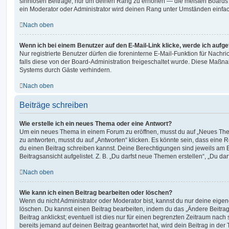
sinnlosen Beiträge, nur um deinen Rang zu erhöhen — die meisten Boards 
ein Moderator oder Administrator wird deinen Rang unter Umständen einfa
Nach oben
Wenn ich bei einem Benutzer auf den E-Mail-Link klicke, werde ich aufg
Nur registrierte Benutzer dürfen die foreninterne E-Mail-Funktion für Nachr
falls diese von der Board-Administration freigeschaltet wurde. Diese Maßn
Systems durch Gäste verhindern.
Nach oben
Beiträge schreiben
Wie erstelle ich ein neues Thema oder eine Antwort?
Um ein neues Thema in einem Forum zu eröffnen, musst du auf „Neues Them
zu antworten, musst du auf „Antworten“ klicken. Es könnte sein, dass eine Reg
du einen Beitrag schreiben kannst. Deine Berechtigungen sind jeweils am 
Beitragsansicht aufgelistet. Z. B. „Du darfst neue Themen erstellen“, „Du da
Nach oben
Wie kann ich einen Beitrag bearbeiten oder löschen?
Wenn du nicht Administrator oder Moderator bist, kannst du nur deine eige
löschen. Du kannst einen Beitrag bearbeiten, indem du das „Ändere Beitr
Beitrag anklickst; eventuell ist dies nur für einen begrenzten Zeitraum nac
bereits jemand auf deinen Beitrag geantwortet hat, wird dein Beitrag in der