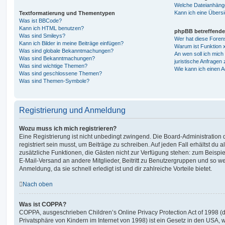
Welche Dateianhänge
Kann ich eine Übersi
Textformatierung und Thementypen
Was ist BBCode?
Kann ich HTML benutzen?
phpBB betreffende
Was sind Smileys?
Wer hat diese Foren
Kann ich Bilder in meine Beiträge einfügen?
Warum ist Funktion x
Was sind globale Bekanntmachungen?
An wen soll ich mic
Was sind Bekanntmachungen?
juristische Anfragen
Was sind wichtige Themen?
Wie kann ich einen A
Was sind geschlossene Themen?
Was sind Themen-Symbole?
Registrierung und Anmeldung
Wozu muss ich mich registrieren?
Eine Registrierung ist nicht unbedingt zwingend. Die Board-Administration
registriert sein musst, um Beiträge zu schreiben. Auf jeden Fall erhältst du als
zusätzliche Funktionen, die Gästen nicht zur Verfügung stehen: zum Beispiel
E-Mail-Versand an andere Mitglieder, Beitritt zu Benutzergruppen und so wei
Anmeldung, da sie schnell erledigt ist und dir zahlreiche Vorteile bietet.
Nach oben
Was ist COPPA?
COPPA, ausgeschrieben Children’s Online Privacy Protection Act of 1998 (
Privatsphäre von Kindern im Internet von 1998) ist ein Gesetz in den USA, w