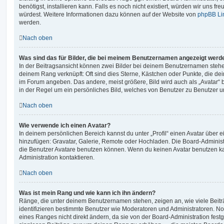
benötigst, installieren kann. Falls es noch nicht existiert, würden wir uns f
würdest. Weitere Informationen dazu können auf der Website von
phpBB Li
werden.
Nach oben
Was sind das für Bilder, die bei meinem Benutzernamen angezeigt werd
In der Beitragsansicht können zwei Bilder bei deinem Benutzernamen stehen.
deinem Rang verknüpft: Oft sind dies Sterne, Kästchen oder Punkte, die de
im Forum angeben. Das andere, meist größere, Bild wird auch als „Avatar“ b
in der Regel um ein persönliches Bild, welches von Benutzer zu Benutzer unt
Nach oben
Wie verwende ich einen Avatar?
In deinem persönlichen Bereich kannst du unter „Profil“ einen Avatar über 
hinzufügen: Gravatar, Galerie, Remote oder Hochladen. Die Board-Adminis
die Benutzer Avatare benutzen können. Wenn du keinen Avatar benutzen kan
Administration kontaktieren.
Nach oben
Was ist mein Rang und wie kann ich ihn ändern?
Ränge, die unter deinem Benutzernamen stehen, zeigen an, wie viele Beiträg
identifizieren bestimmte Benutzer wie Moderatoren und Administratoren. N
eines Ranges nicht direkt ändern, da sie von der Board-Administration festg