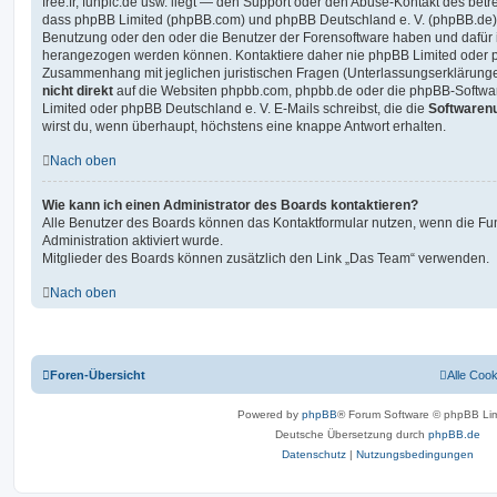
free.fr, funpic.de usw. liegt — den Support oder den Abuse-Kontakt des betr
dass phpBB Limited (phpBB.com) und phpBB Deutschland e. V. (phpBB.de
Benutzung oder den oder die Benutzer der Forensoftware haben und dafür 
herangezogen werden können. Kontaktiere daher nie phpBB Limited oder p
Zusammenhang mit jeglichen juristischen Fragen (Unterlassungserklärunge
nicht direkt
auf die Websiten phpbb.com, phpbb.de oder die phpBB-Softwar
Limited oder phpBB Deutschland e. V. E-Mails schreibst, die die
Softwarenu
wirst du, wenn überhaupt, höchstens eine knappe Antwort erhalten.
Nach oben
Wie kann ich einen Administrator des Boards kontaktieren?
Alle Benutzer des Boards können das Kontaktformular nutzen, wenn die Fun
Administration aktiviert wurde.
Mitglieder des Boards können zusätzlich den Link „Das Team“ verwenden.
Nach oben
Foren-Übersicht
Alle Coo
Powered by
phpBB
® Forum Software © phpBB Lim
Deutsche Übersetzung durch
phpBB.de
Datenschutz
|
Nutzungsbedingungen