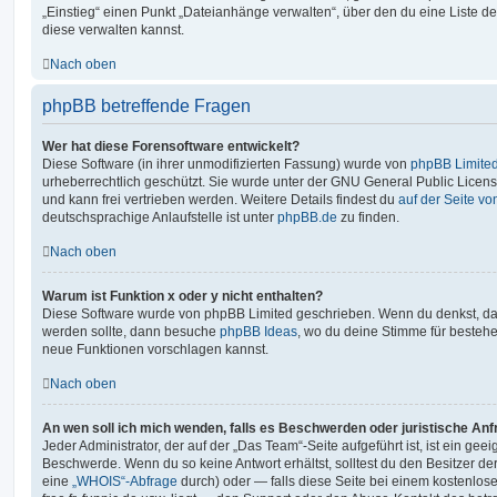
„Einstieg“ einen Punkt „Dateianhänge verwalten“, über den du eine Liste d
diese verwalten kannst.
Nach oben
phpBB betreffende Fragen
Wer hat diese Forensoftware entwickelt?
Diese Software (in ihrer unmodifizierten Fassung) wurde von
phpBB Limite
urheberrechtlich geschützt. Sie wurde unter der GNU General Public License
und kann frei vertrieben werden. Weitere Details findest du
auf der Seite v
deutschsprachige Anlaufstelle ist unter
phpBB.de
zu finden.
Nach oben
Warum ist Funktion x oder y nicht enthalten?
Diese Software wurde von phpBB Limited geschrieben. Wenn du denkst, das
werden sollte, dann besuche
phpBB Ideas
, wo du deine Stimme für beste
neue Funktionen vorschlagen kannst.
Nach oben
An wen soll ich mich wenden, falls es Beschwerden oder juristische An
Jeder Administrator, der auf der „Das Team“-Seite aufgeführt ist, ist ein geei
Beschwerde. Wenn du so keine Antwort erhältst, solltest du den Besitzer de
eine
„WHOIS“-Abfrage
durch) oder — falls diese Seite bei einem kostenlos