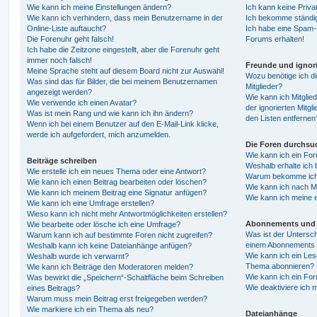
Wie kann ich meine Einstellungen ändern?
Ich kann keine Priva
Wie kann ich verhindern, dass mein Benutzername in der
Ich bekomme ständig
Online-Liste auftaucht?
Ich habe eine Spam-E
Die Forenuhr geht falsch!
Forums erhalten!
Ich habe die Zeitzone eingestellt, aber die Forenuhr geht
immer noch falsch!
Freunde und ignori
Meine Sprache steht auf diesem Board nicht zur Auswahl!
Wozu benötige ich di
Was sind das für Bilder, die bei meinem Benutzernamen
Mitglieder?
angezeigt werden?
Wie kann ich Mitglied
Wie verwende ich einen Avatar?
der ignorierten Mitg
Was ist mein Rang und wie kann ich ihn ändern?
den Listen entfernen
Wenn ich bei einem Benutzer auf den E-Mail-Link klicke,
werde ich aufgefordert, mich anzumelden.
Die Foren durchsu
Wie kann ich ein Fo
Beiträge schreiben
Weshalb erhalte ich 
Wie erstelle ich ein neues Thema oder eine Antwort?
Warum bekomme ich b
Wie kann ich einen Beitrag bearbeiten oder löschen?
Wie kann ich nach M
Wie kann ich meinem Beitrag eine Signatur anfügen?
Wie kann ich meine 
Wie kann ich eine Umfrage erstellen?
Wieso kann ich nicht mehr Antwortmöglichkeiten erstellen?
Abonnements und 
Wie bearbeite oder lösche ich eine Umfrage?
Was ist der Untersc
Warum kann ich auf bestimmte Foren nicht zugreifen?
einem Abonnements 
Weshalb kann ich keine Dateianhänge anfügen?
Wie kann ich ein Les
Weshalb wurde ich verwarnt?
Thema abonnieren?
Wie kann ich Beiträge den Moderatoren melden?
Wie kann ich ein Fo
Was bewirkt die „Speichern“-Schaltfläche beim Schreiben
Wie deaktiviere ich
eines Beitrags?
Warum muss mein Beitrag erst freigegeben werden?
Wie markiere ich ein Thema als neu?
Dateianhänge