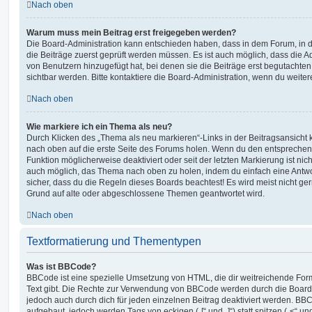
Nach oben
Warum muss mein Beitrag erst freigegeben werden?
Die Board-Administration kann entschieden haben, dass in dem Forum, in de
die Beiträge zuerst geprüft werden müssen. Es ist auch möglich, dass die A
von Benutzern hinzugefügt hat, bei denen sie die Beiträge erst begutachten
sichtbar werden. Bitte kontaktiere die Board-Administration, wenn du weiter
Nach oben
Wie markiere ich ein Thema als neu?
Durch Klicken des „Thema als neu markieren“-Links in der Beitragsansich
nach oben auf die erste Seite des Forums holen. Wenn du den entsprechende
Funktion möglicherweise deaktiviert oder seit der letzten Markierung ist nic
auch möglich, das Thema nach oben zu holen, indem du einfach eine Antwort
sicher, dass du die Regeln dieses Boards beachtest! Es wird meist nicht ge
Grund auf alte oder abgeschlossene Themen geantwortet wird.
Nach oben
Textformatierung und Thementypen
Was ist BBCode?
BBCode ist eine spezielle Umsetzung von HTML, die dir weitreichende For
Text gibt. Die Rechte zur Verwendung von BBCode werden durch die Board
jedoch auch durch dich für jeden einzelnen Beitrag deaktiviert werden. BB
aufgebaut, jedoch werden Tags von eckigen („[“ und „]“) statt spitzen („<“ 