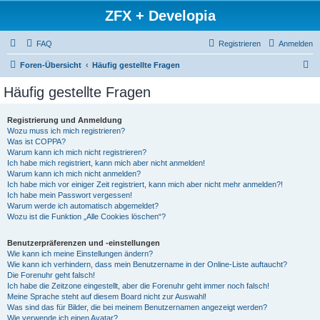
ZFX + Developia
FAQ
Registrieren
Anmelden
S
Foren-Übersicht
Häufig gestellte Fragen
u
Häufig gestellte Fragen
c
h
Registrierung und Anmeldung
Wozu muss ich mich registrieren?
e
Was ist COPPA?
Warum kann ich mich nicht registrieren?
Ich habe mich registriert, kann mich aber nicht anmelden!
Warum kann ich mich nicht anmelden?
Ich habe mich vor einiger Zeit registriert, kann mich aber nicht mehr anmelden?!
Ich habe mein Passwort vergessen!
Warum werde ich automatisch abgemeldet?
Wozu ist die Funktion „Alle Cookies löschen“?
Benutzerpräferenzen und -einstellungen
Wie kann ich meine Einstellungen ändern?
Wie kann ich verhindern, dass mein Benutzername in der Online-Liste auftaucht?
Die Forenuhr geht falsch!
Ich habe die Zeitzone eingestellt, aber die Forenuhr geht immer noch falsch!
Meine Sprache steht auf diesem Board nicht zur Auswahl!
Was sind das für Bilder, die bei meinem Benutzernamen angezeigt werden?
Wie verwende ich einen Avatar?