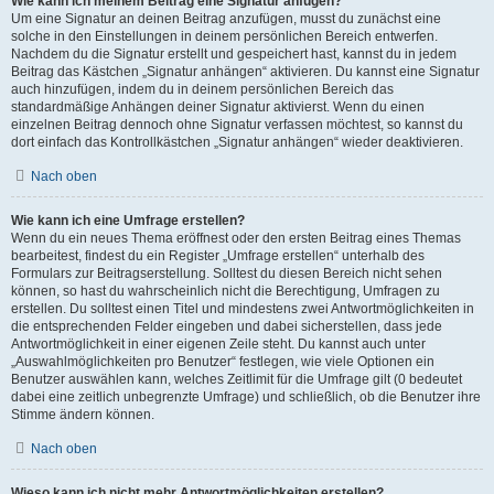
Wie kann ich meinem Beitrag eine Signatur anfügen?
Um eine Signatur an deinen Beitrag anzufügen, musst du zunächst eine
solche in den Einstellungen in deinem persönlichen Bereich entwerfen.
Nachdem du die Signatur erstellt und gespeichert hast, kannst du in jedem
Beitrag das Kästchen „Signatur anhängen“ aktivieren. Du kannst eine Signatur
auch hinzufügen, indem du in deinem persönlichen Bereich das
standardmäßige Anhängen deiner Signatur aktivierst. Wenn du einen
einzelnen Beitrag dennoch ohne Signatur verfassen möchtest, so kannst du
dort einfach das Kontrollkästchen „Signatur anhängen“ wieder deaktivieren.
Nach oben
Wie kann ich eine Umfrage erstellen?
Wenn du ein neues Thema eröffnest oder den ersten Beitrag eines Themas
bearbeitest, findest du ein Register „Umfrage erstellen“ unterhalb des
Formulars zur Beitragserstellung. Solltest du diesen Bereich nicht sehen
können, so hast du wahrscheinlich nicht die Berechtigung, Umfragen zu
erstellen. Du solltest einen Titel und mindestens zwei Antwortmöglichkeiten in
die entsprechenden Felder eingeben und dabei sicherstellen, dass jede
Antwortmöglichkeit in einer eigenen Zeile steht. Du kannst auch unter
„Auswahlmöglichkeiten pro Benutzer“ festlegen, wie viele Optionen ein
Benutzer auswählen kann, welches Zeitlimit für die Umfrage gilt (0 bedeutet
dabei eine zeitlich unbegrenzte Umfrage) und schließlich, ob die Benutzer ihre
Stimme ändern können.
Nach oben
Wieso kann ich nicht mehr Antwortmöglichkeiten erstellen?