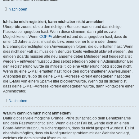
Nach oben
Ich habe mich registriert, kann mich aber nicht anmelden!
Überprüfe zuerst, ob du den richtigen Benutzernamen und das richtige
Passwort eingegeben hast. Wenn diese stimmen, dann gibt es zwei
Möglichkeiten. Wenn
COPPA
aktiviert ist und du angegeben hast, dass du
unter 13 Jahre alt bist, musst du bzw. einer deiner Eltern oder deiner
Erziehungsberechtigten den Anweisungen folgen, die du erhalten hast. Wenn
dies nicht der Fall ist, muss dein Benutzerkonto vielleicht aktiviert werden. Bei
einigen Boards müssen alle neu angemeldeten Mitglieder erst freigeschaltet
werden – entweder musst du dies selbst erledigen oder ein Administrator. Bei
der Registrierung wurde dir mitgeteilt, ob eine Aktivierung nötig ist oder nicht.
Wenn du eine E-Mail erhalten hast, folge den dort enthaltenen Anweisungen.
Ansonsten prüfe, ob du deine E-Mail-Adresse korrekt eingegeben hast oder
die E-Mail von einem Spam-Filter blockiert wurde. Wenn du dir sicher bist,
dass deine E-Mail-Adresse korrekt eingegeben wurde, dann kontaktiere einen
Administrator.
Nach oben
Warum kann ich mich nicht anmelden?
Dafür gibt es viele mögliche Gründe. Prüfe zunächst, ob dein Benutzername
und dein Passwort richtig sind. Wenn dies der Fall ist, wende dich an einen
Board-Administrator, um sicherzugehen, dass du nicht gesperrt wurdest. Es ist
ebenfalls möglich, dass ein Konfigurationsproblem mit der Website vorliegt,
welches ein Administrator lösen muss.