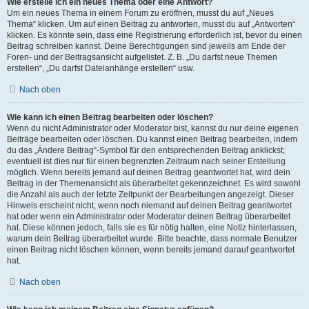
Wie erstelle ich ein neues Thema oder eine Antwort?
Um ein neues Thema in einem Forum zu eröffnen, musst du auf „Neues
Thema“ klicken. Um auf einen Beitrag zu antworten, musst du auf „Antworten“
klicken. Es könnte sein, dass eine Registrierung erforderlich ist, bevor du einen
Beitrag schreiben kannst. Deine Berechtigungen sind jeweils am Ende der
Foren- und der Beitragsansicht aufgelistet. Z. B. „Du darfst neue Themen
erstellen“, „Du darfst Dateianhänge erstellen“ usw.
Nach oben
Wie kann ich einen Beitrag bearbeiten oder löschen?
Wenn du nicht Administrator oder Moderator bist, kannst du nur deine eigenen
Beiträge bearbeiten oder löschen. Du kannst einen Beitrag bearbeiten, indem
du das „Ändere Beitrag“-Symbol für den entsprechenden Beitrag anklickst;
eventuell ist dies nur für einen begrenzten Zeitraum nach seiner Erstellung
möglich. Wenn bereits jemand auf deinen Beitrag geantwortet hat, wird dein
Beitrag in der Themenansicht als überarbeitet gekennzeichnet. Es wird sowohl
die Anzahl als auch der letzte Zeitpunkt der Bearbeitungen angezeigt. Dieser
Hinweis erscheint nicht, wenn noch niemand auf deinen Beitrag geantwortet
hat oder wenn ein Administrator oder Moderator deinen Beitrag überarbeitet
hat. Diese können jedoch, falls sie es für nötig halten, eine Notiz hinterlassen,
warum dein Beitrag überarbeitet wurde. Bitte beachte, dass normale Benutzer
einen Beitrag nicht löschen können, wenn bereits jemand darauf geantwortet
hat.
Nach oben