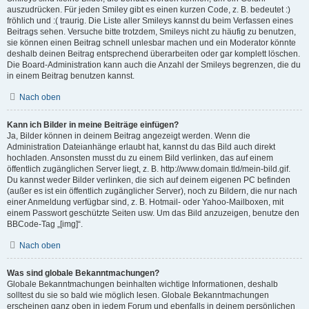
auszudrücken. Für jeden Smiley gibt es einen kurzen Code, z. B. bedeutet :)
fröhlich und :( traurig. Die Liste aller Smileys kannst du beim Verfassen eines
Beitrags sehen. Versuche bitte trotzdem, Smileys nicht zu häufig zu benutzen,
sie können einen Beitrag schnell unlesbar machen und ein Moderator könnte
deshalb deinen Beitrag entsprechend überarbeiten oder gar komplett löschen.
Die Board-Administration kann auch die Anzahl der Smileys begrenzen, die du
in einem Beitrag benutzen kannst.
Nach oben
Kann ich Bilder in meine Beiträge einfügen?
Ja, Bilder können in deinem Beitrag angezeigt werden. Wenn die
Administration Dateianhänge erlaubt hat, kannst du das Bild auch direkt
hochladen. Ansonsten musst du zu einem Bild verlinken, das auf einem
öffentlich zugänglichen Server liegt, z. B. http://www.domain.tld/mein-bild.gif.
Du kannst weder Bilder verlinken, die sich auf deinem eigenen PC befinden
(außer es ist ein öffentlich zugänglicher Server), noch zu Bildern, die nur nach
einer Anmeldung verfügbar sind, z. B. Hotmail- oder Yahoo-Mailboxen, mit
einem Passwort geschützte Seiten usw. Um das Bild anzuzeigen, benutze den
BBCode-Tag „[img]“.
Nach oben
Was sind globale Bekanntmachungen?
Globale Bekanntmachungen beinhalten wichtige Informationen, deshalb
solltest du sie so bald wie möglich lesen. Globale Bekanntmachungen
erscheinen ganz oben in jedem Forum und ebenfalls in deinem persönlichen