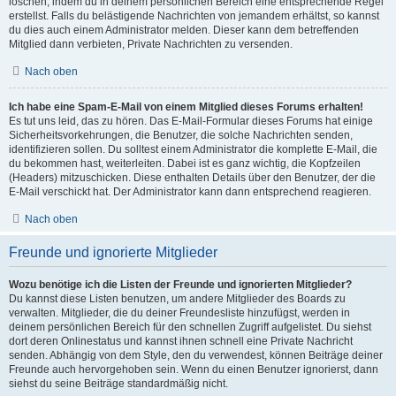
löschen, indem du in deinem persönlichen Bereich eine entsprechende Regel
erstellst. Falls du belästigende Nachrichten von jemandem erhältst, so kannst
du dies auch einem Administrator melden. Dieser kann dem betreffenden
Mitglied dann verbieten, Private Nachrichten zu versenden.
Nach oben
Ich habe eine Spam-E-Mail von einem Mitglied dieses Forums erhalten!
Es tut uns leid, das zu hören. Das E-Mail-Formular dieses Forums hat einige
Sicherheitsvorkehrungen, die Benutzer, die solche Nachrichten senden,
identifizieren sollen. Du solltest einem Administrator die komplette E-Mail, die
du bekommen hast, weiterleiten. Dabei ist es ganz wichtig, die Kopfzeilen
(Headers) mitzuschicken. Diese enthalten Details über den Benutzer, der die
E-Mail verschickt hat. Der Administrator kann dann entsprechend reagieren.
Nach oben
Freunde und ignorierte Mitglieder
Wozu benötige ich die Listen der Freunde und ignorierten Mitglieder?
Du kannst diese Listen benutzen, um andere Mitglieder des Boards zu
verwalten. Mitglieder, die du deiner Freundesliste hinzufügst, werden in
deinem persönlichen Bereich für den schnellen Zugriff aufgelistet. Du siehst
dort deren Onlinestatus und kannst ihnen schnell eine Private Nachricht
senden. Abhängig von dem Style, den du verwendest, können Beiträge deiner
Freunde auch hervorgehoben sein. Wenn du einen Benutzer ignorierst, dann
siehst du seine Beiträge standardmäßig nicht.