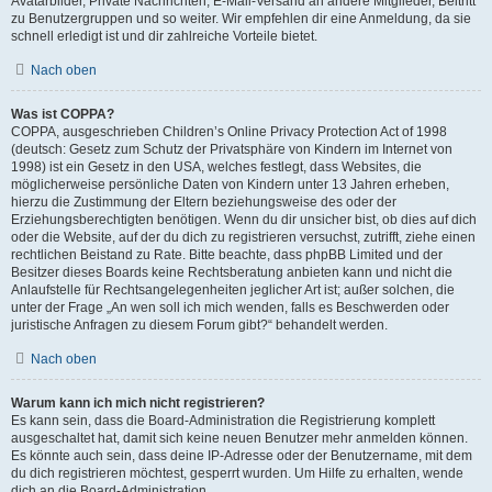
Avatarbilder, Private Nachrichten, E-Mail-Versand an andere Mitglieder, Beitritt
zu Benutzergruppen und so weiter. Wir empfehlen dir eine Anmeldung, da sie
schnell erledigt ist und dir zahlreiche Vorteile bietet.
Nach oben
Was ist COPPA?
COPPA, ausgeschrieben Children’s Online Privacy Protection Act of 1998
(deutsch: Gesetz zum Schutz der Privatsphäre von Kindern im Internet von
1998) ist ein Gesetz in den USA, welches festlegt, dass Websites, die
möglicherweise persönliche Daten von Kindern unter 13 Jahren erheben,
hierzu die Zustimmung der Eltern beziehungsweise des oder der
Erziehungsberechtigten benötigen. Wenn du dir unsicher bist, ob dies auf dich
oder die Website, auf der du dich zu registrieren versuchst, zutrifft, ziehe einen
rechtlichen Beistand zu Rate. Bitte beachte, dass phpBB Limited und der
Besitzer dieses Boards keine Rechtsberatung anbieten kann und nicht die
Anlaufstelle für Rechtsangelegenheiten jeglicher Art ist; außer solchen, die
unter der Frage „An wen soll ich mich wenden, falls es Beschwerden oder
juristische Anfragen zu diesem Forum gibt?“ behandelt werden.
Nach oben
Warum kann ich mich nicht registrieren?
Es kann sein, dass die Board-Administration die Registrierung komplett
ausgeschaltet hat, damit sich keine neuen Benutzer mehr anmelden können.
Es könnte auch sein, dass deine IP-Adresse oder der Benutzername, mit dem
du dich registrieren möchtest, gesperrt wurden. Um Hilfe zu erhalten, wende
dich an die Board-Administration.