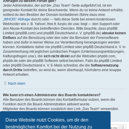
Anfragen zu diesem Forum gibt?
Jeder Administrator, der auf der „Das Team“-Seite aufgeführt ist, ist ein
geeigneter Kontakt für deine Beschwerde. Wenn du so keine Antwort erhältst,
solltest du den Besitzer der Domain kontaktieren (führe dazu eine
„WHOIS“-Abfrage
durch) oder — falls diese Seite bei einem kostenlosen
Webhoster wie z. B. Yahoo!, free.fr, funpic.de usw. liegt — den Support oder
den Abuse-Kontakt des betreffenden Dienstes. Bitte beachte, dass phpBB
Limited (phpBB.com) und phpBB Deutschland e. V. (phpBB.de)
absolut keinen
Einfluss
auf die Benutzung oder den oder die Benutzer der Forensoftware
haben und dafür in keiner Weise zur Verantwortung herangezogen werden
können. Kontaktiere daher nie phpBB Limited oder phpBB Deutschland e. V. in
Zusammenhang mit jeglichen juristischen Fragen (Unterlassungserklärungen,
Haftungsfragen usw.), die
sich nicht direkt
auf die Websiten phpbb.com,
phpbb.de oder die phpBB-Software selbst beziehen. Falls du phpBB Limited
oder phpBB Deutschland e. V. E-Mails schreibst, die die
Softwarenutzung
durch Dritte
betreffen, so wirst du, wenn überhaupt, höchstens eine knappe
Antwort erhalten.
Nach oben
Wie kann ich einen Administrator des Boards kontaktieren?
Alle Benutzer des Boards können das Kontaktformular nutzen, wenn die
Funktion durch die Board-Administration aktiviert wurde.
Mitglieder des Boards können zusätzlich den Link „Das Team“ verwenden.
Nach oben
Diese Website nutzt Cookies, um dir den
bestmöglichen Komfort bei der Nutzung zu
Gehe zu