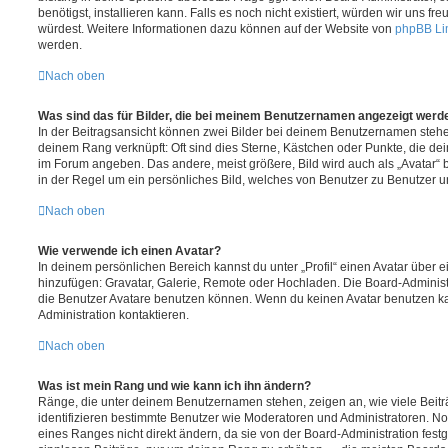
benötigst, installieren kann. Falls es noch nicht existiert, würden wir uns f
würdest. Weitere Informationen dazu können auf der Website von
phpBB Li
werden.
Nach oben
Was sind das für Bilder, die bei meinem Benutzernamen angezeigt werd
In der Beitragsansicht können zwei Bilder bei deinem Benutzernamen stehen.
deinem Rang verknüpft: Oft sind dies Sterne, Kästchen oder Punkte, die de
im Forum angeben. Das andere, meist größere, Bild wird auch als „Avatar“ b
in der Regel um ein persönliches Bild, welches von Benutzer zu Benutzer unt
Nach oben
Wie verwende ich einen Avatar?
In deinem persönlichen Bereich kannst du unter „Profil“ einen Avatar über 
hinzufügen: Gravatar, Galerie, Remote oder Hochladen. Die Board-Adminis
die Benutzer Avatare benutzen können. Wenn du keinen Avatar benutzen kan
Administration kontaktieren.
Nach oben
Was ist mein Rang und wie kann ich ihn ändern?
Ränge, die unter deinem Benutzernamen stehen, zeigen an, wie viele Beiträg
identifizieren bestimmte Benutzer wie Moderatoren und Administratoren. N
eines Ranges nicht direkt ändern, da sie von der Board-Administration festg