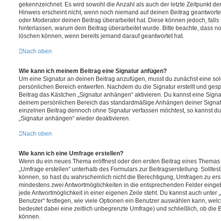
gekennzeichnet. Es wird sowohl die Anzahl als auch der letzte Zeitpunkt d
Hinweis erscheint nicht, wenn noch niemand auf deinen Beitrag geantwortet
oder Moderator deinen Beitrag überarbeitet hat. Diese können jedoch, falls s
hinterlassen, warum dein Beitrag überarbeitet wurde. Bitte beachte, dass n
löschen können, wenn bereits jemand darauf geantwortet hat.
Nach oben
Wie kann ich meinem Beitrag eine Signatur anfügen?
Um eine Signatur an deinen Beitrag anzufügen, musst du zunächst eine sol
persönlichen Bereich entwerfen. Nachdem du die Signatur erstellt und gesp
Beitrag das Kästchen „Signatur anhängen“ aktivieren. Du kannst eine Signa
deinem persönlichen Bereich das standardmäßige Anhängen deiner Signatu
einzelnen Beitrag dennoch ohne Signatur verfassen möchtest, so kannst du 
„Signatur anhängen“ wieder deaktivieren.
Nach oben
Wie kann ich eine Umfrage erstellen?
Wenn du ein neues Thema eröffnest oder den ersten Beitrag eines Themas be
„Umfrage erstellen“ unterhalb des Formulars zur Beitragserstellung. Solltes
können, so hast du wahrscheinlich nicht die Berechtigung, Umfragen zu erste
mindestens zwei Antwortmöglichkeiten in die entsprechenden Felder eingeb
jede Antwortmöglichkeit in einer eigenen Zeile steht. Du kannst auch unter
Benutzer“ festlegen, wie viele Optionen ein Benutzer auswählen kann, welche
bedeutet dabei eine zeitlich unbegrenzte Umfrage) und schließlich, ob die
können.