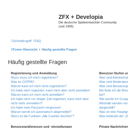
ZFX + Developia
Die deutsche Spieleentwickler-Community
(seit 1999).
Schnellzugriff
FAQ
Foren-Übersicht
Häufig gestellte Fragen
Häufig gestellte Fragen
Registrierung und Anmeldung
Benutzer-Stufen u
Wozu muss ich mich registrieren?
Was sind Administra
Was ist COPPA?
Was sind Moderator
Warum kann ich mich nicht registrieren?
Was sind Benutzerg
Ich habe mich registriert, kann mich aber nicht anmelden!
Wo finde ich die Ben
Warum kann ich mich nicht anmelden?
bei?
Ich habe mich vor einiger Zeit registriert, kann mich aber
Wie werde ich Grupp
nicht mehr anmelden?!
Weshalb werden ver
Ich habe mein Passwort vergessen!
dargestellt?
Warum werde ich automatisch abgemeldet?
Was ist eine Hauptg
Wozu ist die Funktion „Alle Cookies löschen“?
Was bedeutet der „Da
Benutzerpräferenzen und -einstellungen
Private Nachrichte