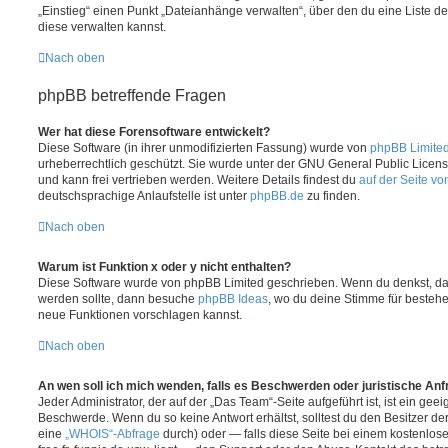
„Einstieg“ einen Punkt „Dateianhänge verwalten“, über den du eine Liste d
diese verwalten kannst.
Nach oben
phpBB betreffende Fragen
Wer hat diese Forensoftware entwickelt?
Diese Software (in ihrer unmodifizierten Fassung) wurde von
phpBB Limite
urheberrechtlich geschützt. Sie wurde unter der GNU General Public License
und kann frei vertrieben werden. Weitere Details findest du
auf der Seite v
deutschsprachige Anlaufstelle ist unter
phpBB.de
zu finden.
Nach oben
Warum ist Funktion x oder y nicht enthalten?
Diese Software wurde von phpBB Limited geschrieben. Wenn du denkst, das
werden sollte, dann besuche
phpBB Ideas
, wo du deine Stimme für beste
neue Funktionen vorschlagen kannst.
Nach oben
An wen soll ich mich wenden, falls es Beschwerden oder juristische An
Jeder Administrator, der auf der „Das Team“-Seite aufgeführt ist, ist ein geei
Beschwerde. Wenn du so keine Antwort erhältst, solltest du den Besitzer de
eine
„WHOIS“-Abfrage
durch) oder — falls diese Seite bei einem kostenlos