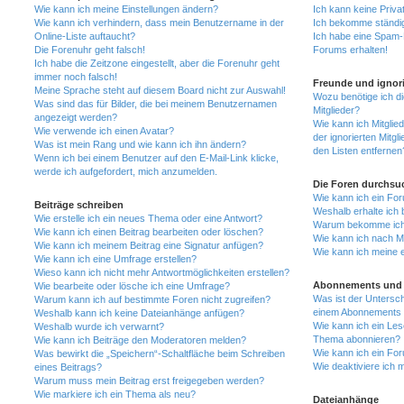
Wie kann ich meine Einstellungen ändern?
Ich kann keine Priva
Wie kann ich verhindern, dass mein Benutzername in der
Ich bekomme ständig
Online-Liste auftaucht?
Ich habe eine Spam-E
Die Forenuhr geht falsch!
Forums erhalten!
Ich habe die Zeitzone eingestellt, aber die Forenuhr geht
immer noch falsch!
Freunde und ignori
Meine Sprache steht auf diesem Board nicht zur Auswahl!
Wozu benötige ich di
Was sind das für Bilder, die bei meinem Benutzernamen
Mitglieder?
angezeigt werden?
Wie kann ich Mitglied
Wie verwende ich einen Avatar?
der ignorierten Mitg
Was ist mein Rang und wie kann ich ihn ändern?
den Listen entfernen
Wenn ich bei einem Benutzer auf den E-Mail-Link klicke,
werde ich aufgefordert, mich anzumelden.
Die Foren durchsu
Wie kann ich ein Fo
Beiträge schreiben
Weshalb erhalte ich 
Wie erstelle ich ein neues Thema oder eine Antwort?
Warum bekomme ich b
Wie kann ich einen Beitrag bearbeiten oder löschen?
Wie kann ich nach M
Wie kann ich meinem Beitrag eine Signatur anfügen?
Wie kann ich meine 
Wie kann ich eine Umfrage erstellen?
Wieso kann ich nicht mehr Antwortmöglichkeiten erstellen?
Abonnements und 
Wie bearbeite oder lösche ich eine Umfrage?
Was ist der Untersc
Warum kann ich auf bestimmte Foren nicht zugreifen?
einem Abonnements 
Weshalb kann ich keine Dateianhänge anfügen?
Wie kann ich ein Les
Weshalb wurde ich verwarnt?
Thema abonnieren?
Wie kann ich Beiträge den Moderatoren melden?
Wie kann ich ein Fo
Was bewirkt die „Speichern“-Schaltfläche beim Schreiben
Wie deaktiviere ich
eines Beitrags?
Warum muss mein Beitrag erst freigegeben werden?
Wie markiere ich ein Thema als neu?
Dateianhänge