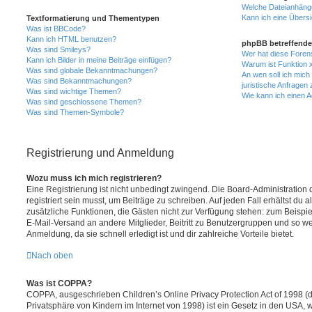
Welche Dateianhänge
Kann ich eine Übersi
Textformatierung und Thementypen
Was ist BBCode?
Kann ich HTML benutzen?
phpBB betreffende
Was sind Smileys?
Wer hat diese Foren
Kann ich Bilder in meine Beiträge einfügen?
Warum ist Funktion x
Was sind globale Bekanntmachungen?
An wen soll ich mic
Was sind Bekanntmachungen?
juristische Anfragen
Was sind wichtige Themen?
Wie kann ich einen A
Was sind geschlossene Themen?
Was sind Themen-Symbole?
Registrierung und Anmeldung
Wozu muss ich mich registrieren?
Eine Registrierung ist nicht unbedingt zwingend. Die Board-Administration
registriert sein musst, um Beiträge zu schreiben. Auf jeden Fall erhältst du als
zusätzliche Funktionen, die Gästen nicht zur Verfügung stehen: zum Beispiel
E-Mail-Versand an andere Mitglieder, Beitritt zu Benutzergruppen und so wei
Anmeldung, da sie schnell erledigt ist und dir zahlreiche Vorteile bietet.
Nach oben
Was ist COPPA?
COPPA, ausgeschrieben Children’s Online Privacy Protection Act of 1998 (
Privatsphäre von Kindern im Internet von 1998) ist ein Gesetz in den USA, w