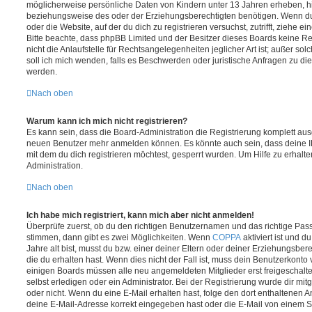
möglicherweise persönliche Daten von Kindern unter 13 Jahren erheben, h
beziehungsweise des oder der Erziehungsberechtigten benötigen. Wenn du di
oder die Website, auf der du dich zu registrieren versuchst, zutrifft, ziehe e
Bitte beachte, dass phpBB Limited und der Besitzer dieses Boards keine 
nicht die Anlaufstelle für Rechtsangelegenheiten jeglicher Art ist; außer so
soll ich mich wenden, falls es Beschwerden oder juristische Anfragen zu d
werden.
Nach oben
Warum kann ich mich nicht registrieren?
Es kann sein, dass die Board-Administration die Registrierung komplett ausg
neuen Benutzer mehr anmelden können. Es könnte auch sein, dass deine 
mit dem du dich registrieren möchtest, gesperrt wurden. Um Hilfe zu erhalt
Administration.
Nach oben
Ich habe mich registriert, kann mich aber nicht anmelden!
Überprüfe zuerst, ob du den richtigen Benutzernamen und das richtige Pa
stimmen, dann gibt es zwei Möglichkeiten. Wenn
COPPA
aktiviert ist und 
Jahre alt bist, musst du bzw. einer deiner Eltern oder deiner Erziehungsbe
die du erhalten hast. Wenn dies nicht der Fall ist, muss dein Benutzerkonto v
einigen Boards müssen alle neu angemeldeten Mitglieder erst freigeschalt
selbst erledigen oder ein Administrator. Bei der Registrierung wurde dir mitget
oder nicht. Wenn du eine E-Mail erhalten hast, folge den dort enthaltenen
deine E-Mail-Adresse korrekt eingegeben hast oder die E-Mail von einem S