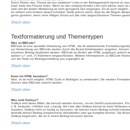
Durch Klicken des „Thema als neu markieren“-Links in der Beitragsansicht kannst du d
erste Seite des Forums holen. Wenn du den entsprechenden Link nicht siehst, dann ist d
oder seit der letzten Markierung ist nicht genügend Zeit vergangen. Es ist auch möglic
du einfach eine Antwort darauf schreibst. Stelle jedoch sicher, dass du die Regeln diese
gerne gesehen, wenn ohne triftigen Grund auf alte oder abgeschlossene Themen geantw
Nach oben
Textformatierung und Thementypen
Was ist BBCode?
BBCode ist eine spezielle Umsetzung von HTML, die dir weitreichende Formatierungsmögli
zur Verwendung von BBCode werden durch die Board-Administration vergeben, können j
einzelnen Beitrag deaktiviert werden. BBCode ist ähnlich wie HTML aufgebaut, jedoch wer
spitzen („<“ und „>“) Klammern eingeschlossen. Weitere Informationen zu BBCode findest d
von der Seite zur Beitragserstellung aus zugänglich ist.
Nach oben
Kann ich HTML benutzen?
Nein, es ist nicht möglich, HTML-Code in Beiträgen zu verwenden. Die meisten Formatier
können über BBCode erreicht werden.
Nach oben
Was sind Smileys?
Smileys sind kleine Bilder, die benutzt werden können, um ein Gefühl auszudrücken. Für
z. B. bedeutet :) fröhlich und :( traurig. Die Liste aller Smileys kannst du beim Verfassen
trotzdem, Smileys nicht zu häufig zu benutzen, sie können einen Beitrag schnell unles
deshalb deinen Beitrag entsprechend überarbeiten oder gar komplett löschen. Die Board
Smileys begrenzen, die du in einem Beitrag benutzen kannst.
Nach oben