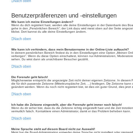
Nach oben
Benutzerpräferenzen und -einstellungen
Wie kann ich meine Einstellungen ändern?
Wenn du dich registriert hast, werden alle deine Einstellungen in der Datenbank des Bo
gehe in den „Persönlichen Bereich“; der Link dazu wird meist oben auf der Seite ange
klickst. Dort kannst du alle deine Einstellungen ändern.
Nach oben
Wie kann ich verhindern, dass mein Benutzername in der Online-Liste auftaucht?
In deinem persönlichen Bereich findest du in den Einstellungen eine Option „Meinen On
verbergen“. Wenn du diese Option einschaltest, können nur Administratoren, Moderatore
sehen. Du wirst dann als unsichtbarer Besucher gezählt.
Nach oben
Die Forenuhr geht falsch!
Möglicherweise entspricht die angezeigte Zeit nicht deiner eigenen Zeitzone. In diesem Fa
die für dich passende Zeitzone (Mitteleuropäische Zeit, ...) festlegen. Die Zeitzone kann
geändert werden. Wenn du noch nicht registriert bist, ist dies ein guter Grund, dies jetzt 
Nach oben
Ich habe die Zeitzone eingestellt, aber die Forenuhr geht immer noch falsch!
Wenn du dir sicher bist, dass du die Zeitzone richtig eingestellt hast und die Zeit trotzde
vermutlich falsch. Kontaktiere einen Administrator, damit er das Problem beheben kann.
Nach oben
Meine Sprache steht auf diesem Board nicht zur Auswahl!
Meist hat die Board-Administration entweder deine Sprache nicht installiert oder nieman