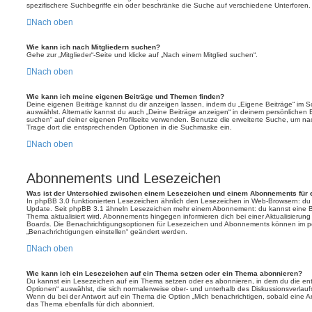
spezifischere Suchbegriffe ein oder beschränke die Suche auf verschiedene Unterforen.
Nach oben
Wie kann ich nach Mitgliedern suchen?
Gehe zur „Mitglieder“-Seite und klicke auf „Nach einem Mitglied suchen“.
Nach oben
Wie kann ich meine eigenen Beiträge und Themen finden?
Deine eigenen Beiträge kannst du dir anzeigen lassen, indem du „Eigene Beiträge“ im Sc
auswählst. Alternativ kannst du auch „Deine Beiträge anzeigen“ in deinem persönlichen 
suchen“ auf deiner eigenen Profilseite verwenden. Benutze die erweiterte Suche, um na
Trage dort die entsprechenden Optionen in die Suchmaske ein.
Nach oben
Abonnements und Lesezeichen
Was ist der Unterschied zwischen einem Lesezeichen und einem Abonnements für
In phpBB 3.0 funktionierten Lesezeichen ähnlich den Lesezeichen in Web-Browsern: du
Update. Seit phpBB 3.1 ähneln Lesezeichen mehr einem Abonnement: du kannst eine Be
Thema aktualisiert wird. Abonnements hingegen informieren dich bei einer Aktualisieru
Boards. Die Benachrichtigungsoptionen für Lesezeichen und Abonnements können im pe
„Benachrichtigungen einstellen“ geändert werden.
Nach oben
Wie kann ich ein Lesezeichen auf ein Thema setzen oder ein Thema abonnieren?
Du kannst ein Lesezeichen auf ein Thema setzen oder es abonnieren, in dem du die e
Optionen“ auswählst, die sich normalerweise ober- und unterhalb des Diskussionsverlau
Wenn du bei der Antwort auf ein Thema die Option „Mich benachrichtigen, sobald eine Ant
das Thema ebenfalls für dich abonniert.