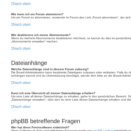
Nach oben
Wie kann ich ein Forum abonnieren?
Um ein Forum zu abonnieren, verwende im Forum den Link „Forum abonnieren“, der sich 
Nach oben
Wie deaktiviere ich meine Abonnements?
Wenn du mehrere Abonnements deaktivieren möchtest, so kannst du dies im persönlichen
„Abonnements verwalten“ machen.
Nach oben
Dateianhänge
Welche Dateianhänge sind in diesem Forum zulässig?
Die Board-Administration kann bestimmte Dateitypen zulassen oder verbieten. Falls du dir
anhängen kannst und du Unterstützung benötigst, wende dich bitte an die Board-Adminis
Nach oben
Kann ich eine Übersicht all meiner Dateianhänge erhalten?
Um eine Liste all deiner Dateianhänge zu erhalten, gehe in den persönlichen Bereich. Dor
„Dateianhänge verwalten“, über den du eine Liste deiner Dateianhänge erhalten und die
Nach oben
phpBB betreffende Fragen
Wer hat diese Forensoftware entwickelt?
Diese Software (in ihrer unmodifizierten Fassung) wurde von
phpBB Limited
entwickelt und