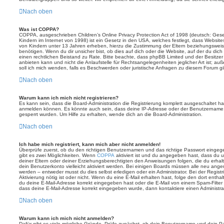
Nach oben
Was ist COPPA?
COPPA, ausgeschrieben Children’s Online Privacy Protection Act of 1998 (deutsch: Ges
Kindern im Internet von 1998) ist ein Gesetz in den USA, welches festlegt, dass Website
von Kindern unter 13 Jahren erheben, hierzu die Zustimmung der Eltern beziehungswei
benötigen. Wenn du dir unsicher bist, ob dies auf dich oder die Website, auf der du dich zu
einen rechtlichen Beistand zu Rate. Bitte beachte, dass phpBB Limited und der Besitze
anbieten kann und nicht die Anlaufstelle für Rechtsangelegenheiten jeglicher Art ist; au
soll ich mich wenden, falls es Beschwerden oder juristische Anfragen zu diesem Forum g
Nach oben
Warum kann ich mich nicht registrieren?
Es kann sein, dass die Board-Administration die Registrierung komplett ausgeschaltet h
anmelden können. Es könnte auch sein, dass deine IP-Adresse oder der Benutzername, m
gesperrt wurden. Um Hilfe zu erhalten, wende dich an die Board-Administration.
Nach oben
Ich habe mich registriert, kann mich aber nicht anmelden!
Überprüfe zuerst, ob du den richtigen Benutzernamen und das richtige Passwort einge
gibt es zwei Möglichkeiten. Wenn
COPPA
aktiviert ist und du angegeben hast, dass du un
deiner Eltern oder deiner Erziehungsberechtigten den Anweisungen folgen, die du erhalte
dein Benutzerkonto vielleicht aktiviert werden. Bei einigen Boards müssen alle neu angem
werden – entweder musst du dies selbst erledigen oder ein Administrator. Bei der Registri
Aktivierung nötig ist oder nicht. Wenn du eine E-Mail erhalten hast, folge den dort ent
du deine E-Mail-Adresse korrekt eingegeben hast oder die E-Mail von einem Spam-Filter b
dass deine E-Mail-Adresse korrekt eingegeben wurde, dann kontaktiere einen Administrat
Nach oben
Warum kann ich mich nicht anmelden?
Dafür gibt es viele mögliche Gründe. Prüfe zunächst, ob dein Benutzername und dein Pass