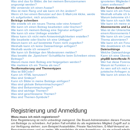
Was sind das für Bilder, die bei meinem Benutzernamen
ignorierten Mitgliede
angezeigt werden?
Listen entfernen?
Wie verwende ich einen Avatar?
Die Foren durchsuc
Was ist mein Rang und wie kann ich ihn ändern?
Wie kann ich ein For
Wenn ich bei einem Benutzer auf den E-Mail-Link klicke, werde
Weshalb erhalte ich 
ich aufgefordert, mich anzumelden.
Warum bekomme ich be
Beiträge schreiben
Wie kann ich nach Mi
Wie erstelle ich ein neues Thema oder eine Antwort?
Wie kann ich meine e
Wie kann ich einen Beitrag bearbeiten oder löschen?
Abonnements und L
Wie kann ich meinem Beitrag eine Signatur anfügen?
Was ist der Untersch
Wie kann ich eine Umfrage erstellen?
einem Abonnements f
Wieso kann ich nicht mehr Antwortmöglichkeiten erstellen?
Wie kann ich ein Les
Wie bearbeite oder lösche ich eine Umfrage?
Thema abonnieren?
Warum kann ich auf bestimmte Foren nicht zugreifen?
Wie kann ich ein For
Weshalb kann ich keine Dateianhänge anfügen?
Wie deaktiviere ich 
Weshalb wurde ich verwarnt?
Dateianhänge
Wie kann ich Beiträge den Moderatoren melden?
Welche Dateianhänge 
Was bewirkt die „Speichern“-Schaltfläche beim Schreiben eines
Kann ich eine Übersic
Beitrags?
phpBB betreffende F
Warum muss mein Beitrag erst freigegeben werden?
Wer hat diese Forenso
Wie markiere ich ein Thema als neu?
Warum ist Funktion x 
Textformatierung und Thementypen
An wen soll ich mich
Was ist BBCode?
juristische Anfragen 
Kann ich HTML benutzen?
Wie kann ich einen Ad
Was sind Smileys?
Kann ich Bilder in meine Beiträge einfügen?
Was sind globale Bekanntmachungen?
Was sind Bekanntmachungen?
Was sind wichtige Themen?
Was sind geschlossene Themen?
Was sind Themen-Symbole?
Registrierung und Anmeldung
Wozu muss ich mich registrieren?
Eine Registrierung ist nicht unbedingt zwingend. Die Board-Administration dieses Forums 
um Beiträge zu schreiben. Auf jeden Fall erhältst du als registriertes Mitglied Zugriff auf
zur Verfügung stehen: zum Beispiel Avatarbilder, Private Nachrichten, E-Mail-Versand an an
Benutzergruppen und so weiter. Wir empfehlen dir eine Anmeldung, da sie schnell erledigt i