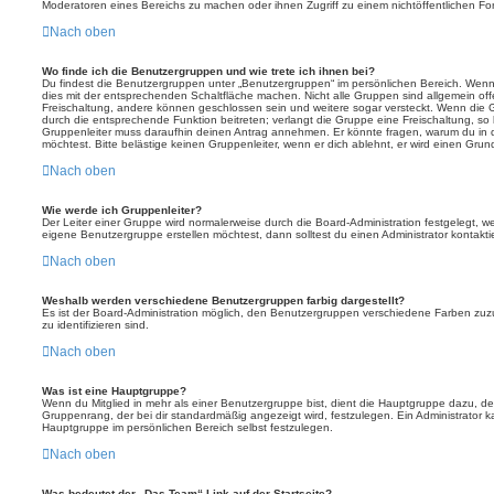
Moderatoren eines Bereichs zu machen oder ihnen Zugriff zu einem nichtöffentlichen F
Nach oben
Wo finde ich die Benutzergruppen und wie trete ich ihnen bei?
Du findest die Benutzergruppen unter „Benutzergruppen“ im persönlichen Bereich. Wenn 
dies mit der entsprechenden Schaltfläche machen. Nicht alle Gruppen sind allgemein offe
Freischaltung, andere können geschlossen sein und weitere sogar versteckt. Wenn die Gr
durch die entsprechende Funktion beitreten; verlangt die Gruppe eine Freischaltung, so 
Gruppenleiter muss daraufhin deinen Antrag annehmen. Er könnte fragen, warum du i
möchtest. Bitte belästige keinen Gruppenleiter, wenn er dich ablehnt, er wird einen Gru
Nach oben
Wie werde ich Gruppenleiter?
Der Leiter einer Gruppe wird normalerweise durch die Board-Administration festgelegt, w
eigene Benutzergruppe erstellen möchtest, dann solltest du einen Administrator kontakti
Nach oben
Weshalb werden verschiedene Benutzergruppen farbig dargestellt?
Es ist der Board-Administration möglich, den Benutzergruppen verschiedene Farben zuzut
zu identifizieren sind.
Nach oben
Was ist eine Hauptgruppe?
Wenn du Mitglied in mehr als einer Benutzergruppe bist, dient die Hauptgruppe dazu, 
Gruppenrang, der bei dir standardmäßig angezeigt wird, festzulegen. Ein Administrator 
Hauptgruppe im persönlichen Bereich selbst festzulegen.
Nach oben
Was bedeutet der „Das Team“-Link auf der Startseite?