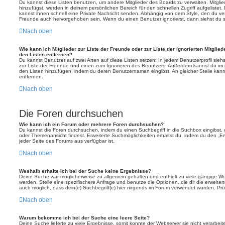
Du kannst diese Listen benutzen, um andere Mitglieder des Boards zu verwalten. Mitglied
hinzufügst, werden in deinem persönlichen Bereich für den schnellen Zugriff aufgelistet.
kannst ihnen schnell eine Private Nachricht senden. Abhängig von dem Style, den du v
Freunde auch hervorgehoben sein. Wenn du einen Benutzer ignorierst, dann siehst du s
Nach oben
Wie kann ich Mitglieder zur Liste der Freunde oder zur Liste der ignorierten Mitglie
den Listen entfernen?
Du kannst Benutzer auf zwei Arten auf diese Listen setzen: In jedem Benutzerprofil sieh
zur Liste der Freunde und einen zum Ignorieren des Benutzers. Außerdem kannst du im p
den Listen hinzufügen, indem du deren Benutzernamen eingibst. An gleicher Stelle kann
entfernen.
Nach oben
Die Foren durchsuchen
Wie kann ich ein Forum oder mehrere Foren durchsuchen?
Du kannst die Foren durchsuchen, indem du einen Suchbegriff in die Suchbox eingibst, d
oder Themenansicht findest. Erweiterte Suchmöglichkeiten erhältst du, indem du den „Erw
jeder Seite des Forums aus verfügbar ist.
Nach oben
Weshalb erhalte ich bei der Suche keine Ergebnisse?
Deine Suche war möglicherweise zu allgemein gehalten und enthielt zu viele gängige Wör
werden. Stelle eine spezifischere Anfrage und benutze die Optionen, die dir die erweiter
auch möglich, dass dein(e) Suchbegriff(e) hier nirgends im Forum verwendet wurden. Prüf
Nach oben
Warum bekomme ich bei der Suche eine leere Seite?
Deine Suche lieferte zu viele Ergebnisse, somit konnte der Webserver sie nicht verarbei