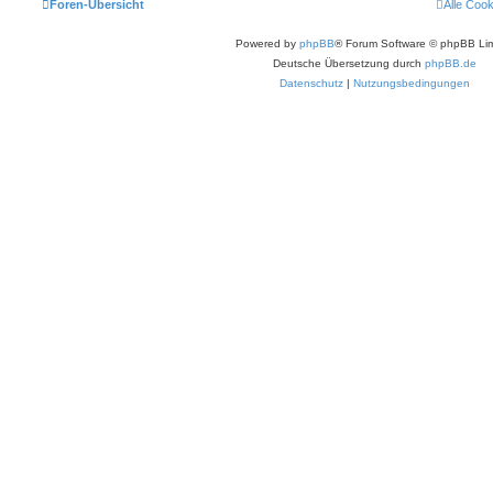
Foren-Übersicht
Alle Coo
Powered by
phpBB
® Forum Software © phpBB Lim
Deutsche Übersetzung durch
phpBB.de
Datenschutz
|
Nutzungsbedingungen