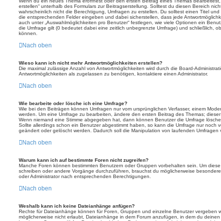
Wenn du ein neues Thema eröffnest oder den ersten Beitrag eines Themas bearbeitest, 
erstellen“ unterhalb des Formulars zur Beitragserstellung. Solltest du diesen Bereich ni
wahrscheinlich nicht die Berechtigung, Umfragen zu erstellen. Du solltest einen Titel un
die entsprechenden Felder eingeben und dabei sicherstellen, dass jede Antwortmöglichkei
auch unter „Auswahlmöglichkeiten pro Benutzer“ festlegen, wie viele Optionen ein Benutz
die Umfrage gilt (0 bedeutet dabei eine zeitlich unbegrenzte Umfrage) und schließlich, 
können.
Nach oben
Wieso kann ich nicht mehr Antwortmöglichkeiten erstellen?
Die maximal zulässige Anzahl von Antwortmöglichkeiten wird durch die Board-Administrat
Antwortmöglichkeiten als zugelassen zu benötigen, kontaktiere einen Administrator.
Nach oben
Wie bearbeite oder lösche ich eine Umfrage?
Wie bei den Beiträgen können Umfragen nur vom ursprünglichen Verfasser, einem Modera
werden. Um eine Umfrage zu bearbeiten, ändere den ersten Beitrag des Themas; dieser i
Wenn niemand eine Stimme abgegeben hat, dann können Benutzer die Umfrage löschen
Sollte allerdings schon ein Benutzer abgestimmt haben, so kann die Umfrage nur noch 
geändert oder gelöscht werden. Dadurch soll die Manipulation von laufenden Umfragen 
Nach oben
Warum kann ich auf bestimmte Foren nicht zugreifen?
Manche Foren können bestimmten Benutzern oder Gruppen vorbehalten sein. Um diese e
schreiben oder andere Vorgänge durchzuführen, brauchst du möglicherweise besondere
oder Administrator nach entsprechenden Berechtigungen.
Nach oben
Weshalb kann ich keine Dateianhänge anfügen?
Rechte für Dateianhänge können für Foren, Gruppen und einzelne Benutzer vergeben we
möglicherweise nicht erlaubt, Dateianhänge in dem Forum anzufügen, in dem du deinen 