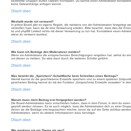
bestimmte Gruppen dürfen Dateien hochladen. Du kannst einen Administrator kontaktieren, 
keine Dateianhänge anfügen kannst.
Nach oben
Weshalb wurde ich verwarnt?
In jedem Board gibt es eigene Regeln, die meistens von der Administration festgelegt 
verstoßen hast, kann sie dir eine Verwarnung erteilen. Bitte beachte, dass dies die Ent
ist und phpBB Limited nichts mit dieser Verwarnung zu tun hat. Kontaktiere einen Administr
wieso du verwarnt wurdest.
Nach oben
Wie kann ich Beiträge den Moderatoren melden?
Wenn ein Administrator die entsprechenden Berechtigungen vergeben hat, siehst du eine
um diesen zu melden. Du wirst dann durch die weiteren Schritte geführt.
Nach oben
Was bewirkt die „Speichern“-Schaltfläche beim Schreiben eines Beitrags?
Hiermit kannst du die geschriebene Entwürfe speichern und zu einem späteren Zeitpunk
gesicherten Beitrag kannst du mit der Funktion „Gespeicherte Entwürfe verwalten“ in de
Nach oben
Warum muss mein Beitrag erst freigegeben werden?
Die Board-Administration kann entschieden haben, dass in dem Forum, in dem du einen Bei
geprüft werden müssen. Es ist auch möglich, dass die Administration dich zu einer Grup
denen sie die Beiträge erst begutachten möchte, bevor sie auf der Seite sichtbar werden.
Administration, wenn du weitere Informationen dazu benötigst.
Nach oben
Wie markiere ich ein Thema als neu?