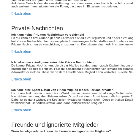
Auf dieser Seite findest du eine Auflistung des Forenteams, einschließlich der Administra
auch weitere Informationen wie die Foren, die diese im Einzelnen moderieren.
Nach oben
Private Nachrichten
Ich kann keine Privaten Nachrichten verschicken!
Hierfür kann es drei Gründe geben: Entweder bist du nicht registriert und / oder nicht a
hat Private Nachrichten für das komplette Forum ausgeschaltet. Außerdem könnte es sein
Private Nachrichten zu verschicken, entzogen hat. Kontaktiere einen Administrator, um we
Nach oben
Ich bekomme ständig unerwünschte Private Nachrichten!
Du kannst Private Nachrichten, die dir ein Mitglied sendet, automatisch löschen, indem 
entsprechende Regel erstellst. Falls du belästigende Nachrichten von jemandem erhälts
Administrator melden. Dieser kann dem betreffenden Mitglied dann verbieten, Private N
Nach oben
Ich habe eine Spam-E-Mail von einem Mitglied dieses Forums erhalten!
Es tut uns leid, das zu hören. Das E-Mail-Formular dieses Forums hat einige Sicherheits
Nachrichten senden, identifizieren sollen. Du solltest einem Administrator die komplette 
Dabei ist es ganz wichtig, die Kopfzeilen (Headers) mitzuschicken. Diese enthalten Detai
verschickt hat. Der Administrator kann dann entsprechend reagieren.
Nach oben
Freunde und ignorierte Mitglieder
Wozu benötige ich die Listen der Freunde und ignorierten Mitglieder?