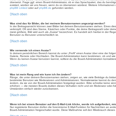
übersetzt. Frage ggf. einen Board-Administrator, ob er das Sprachpaket, das du benötigst,
existiert, würden wir uns freuen, wenn du es übersetzen würdest. Weitere Informatione
phpBB Limited
oder auf
phpBB.de
gefunden werden.
Nach oben
Was sind das für Bilder, die bei meinem Benutzernamen angezeigt werden?
In der Beitragsansicht können zwei Bilder bei deinem Benutzernamen stehen. Eines diese
verknüpft: Oft sind dies Sterne, Kästchen oder Punkte, die deine Beitragszahl oder de
meist größere, Bild wird auch als „Avatar“ bezeichnet. Es handelt sich hierbei in der Reg
Benutzer zu Benutzer unterschiedlich ist.
Nach oben
Wie verwende ich einen Avatar?
In deinem persönlichen Bereich kannst du unter „Profil“ einen Avatar über eine der folg
Galerie, Remote oder Hochladen. Die Board-Administration kann bestimmen, ob und wie
Wenn du keinen Avatar benutzen kannst, solltest du die Board-Administration kontaktier
Nach oben
Was ist mein Rang und wie kann ich ihn ändern?
Ränge, die unter deinem Benutzernamen stehen, zeigen an, wie viele Beiträge du bislang e
bestimmte Benutzer wie Moderatoren und Administratoren. Normalerweise kannst du den 
ändern, da sie von der Board-Administration festgelegt wurden. Bitte schreibe keine si
erhöhen — die meisten Boards dulden dieses Verhalten nicht und ein Moderator oder Adm
Umständen einfach wieder zurücksetzen.
Nach oben
Wenn ich bei einem Benutzer auf den E-Mail-Link klicke, werde ich aufgefordert, m
Nur registrierte Benutzer dürfen die foreninterne E-Mail-Funktion für Nachrichten an ande
Board-Administration freigeschaltet wurde. Diese Maßnahme soll den Missbrauch dieses