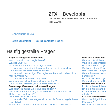
ZFX + Developia
Die deutsche Spieleentwickler-Community
(seit 1999).
Schnellzugriff
FAQ
Foren-Übersicht
Häufig gestellte Fragen
Häufig gestellte Fragen
Registrierung und Anmeldung
Benutzer-Stufen und
Wozu muss ich mich registrieren?
Was sind Administrat
Was ist COPPA?
Was sind Moderatore
Warum kann ich mich nicht registrieren?
Was sind Benutzergr
Ich habe mich registriert, kann mich aber nicht anmelden!
Wo finde ich die Benu
Warum kann ich mich nicht anmelden?
Wie werde ich Gruppe
Ich habe mich vor einiger Zeit registriert, kann mich aber nicht
Weshalb werden vers
mehr anmelden?!
dargestellt?
Ich habe mein Passwort vergessen!
Was ist eine Hauptgr
Warum werde ich automatisch abgemeldet?
Was bedeutet der „Das
Wozu ist die Funktion „Alle Cookies löschen“?
Private Nachrichten
Benutzerpräferenzen und -einstellungen
Ich kann keine Privat
Wie kann ich meine Einstellungen ändern?
Ich bekomme ständig 
Wie kann ich verhindern, dass mein Benutzername in der
Ich habe eine Spam-E
Online-Liste auftaucht?
erhalten!
Die Forenuhr geht falsch!
Freunde und ignorier
Ich habe die Zeitzone eingestellt, aber die Forenuhr geht immer
Wozu benötige ich die
noch falsch!
Mitglieder?
Meine Sprache steht auf diesem Board nicht zur Auswahl!
Wie kann ich Mitgliede