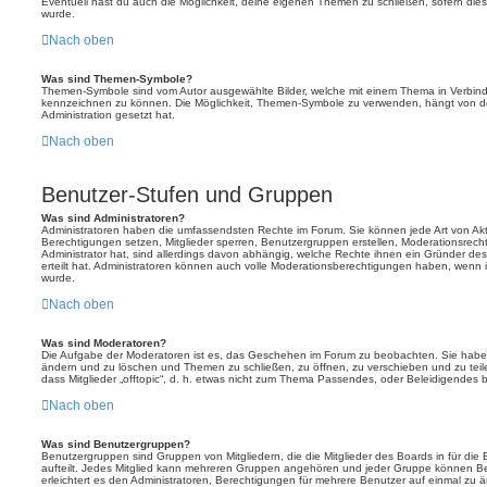
Eventuell hast du auch die Möglichkeit, deine eigenen Themen zu schließen, sofern dies
wurde.
Nach oben
Was sind Themen-Symbole?
Themen-Symbole sind vom Autor ausgewählte Bilder, welche mit einem Thema in Verbin
kennzeichnen zu können. Die Möglichkeit, Themen-Symbole zu verwenden, hängt von de
Administration gesetzt hat.
Nach oben
Benutzer-Stufen und Gruppen
Was sind Administratoren?
Administratoren haben die umfassendsten Rechte im Forum. Sie können jede Art von Akt
Berechtigungen setzen, Mitglieder sperren, Benutzergruppen erstellen, Moderationsrech
Administrator hat, sind allerdings davon abhängig, welche Rechte ihnen ein Gründer des
erteilt hat. Administratoren können auch volle Moderationsberechtigungen haben, wenn 
wurde.
Nach oben
Was sind Moderatoren?
Die Aufgabe der Moderatoren ist es, das Geschehen im Forum zu beobachten. Sie haben
ändern und zu löschen und Themen zu schließen, zu öffnen, zu verschieben und zu teil
dass Mitglieder „offtopic“, d. h. etwas nicht zum Thema Passendes, oder Beleidigendes 
Nach oben
Was sind Benutzergruppen?
Benutzergruppen sind Gruppen von Mitgliedern, die die Mitglieder des Boards in für die 
aufteilt. Jedes Mitglied kann mehreren Gruppen angehören und jeder Gruppe können Be
erleichtert es den Administratoren, Berechtigungen für mehrere Benutzer auf einmal zu 