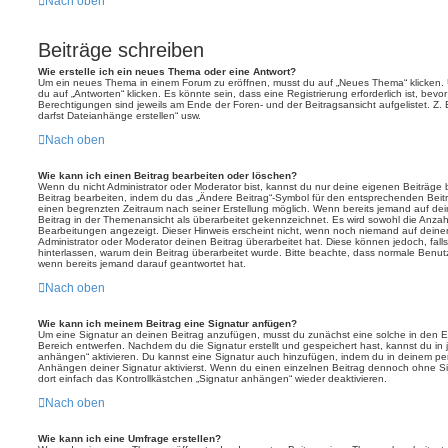
Nach oben
Beiträge schreiben
Wie erstelle ich ein neues Thema oder eine Antwort?
Um ein neues Thema in einem Forum zu eröffnen, musst du auf „Neues Thema“ klicken. 
du auf „Antworten“ klicken. Es könnte sein, dass eine Registrierung erforderlich ist, bev
Berechtigungen sind jeweils am Ende der Foren- und der Beitragsansicht aufgelistet. Z. 
darfst Dateianhänge erstellen“ usw.
Nach oben
Wie kann ich einen Beitrag bearbeiten oder löschen?
Wenn du nicht Administrator oder Moderator bist, kannst du nur deine eigenen Beiträge
Beitrag bearbeiten, indem du das „Ändere Beitrag“-Symbol für den entsprechenden Beitrag 
einen begrenzten Zeitraum nach seiner Erstellung möglich. Wenn bereits jemand auf dein
Beitrag in der Themenansicht als überarbeitet gekennzeichnet. Es wird sowohl die Anzahl
Bearbeitungen angezeigt. Dieser Hinweis erscheint nicht, wenn noch niemand auf deine
Administrator oder Moderator deinen Beitrag überarbeitet hat. Diese können jedoch, falls 
hinterlassen, warum dein Beitrag überarbeitet wurde. Bitte beachte, dass normale Benut
wenn bereits jemand darauf geantwortet hat.
Nach oben
Wie kann ich meinem Beitrag eine Signatur anfügen?
Um eine Signatur an deinen Beitrag anzufügen, musst du zunächst eine solche in den E
Bereich entwerfen. Nachdem du die Signatur erstellt und gespeichert hast, kannst du in
anhängen“ aktivieren. Du kannst eine Signatur auch hinzufügen, indem du in deinem p
Anhängen deiner Signatur aktivierst. Wenn du einen einzelnen Beitrag dennoch ohne Si
dort einfach das Kontrollkästchen „Signatur anhängen“ wieder deaktivieren.
Nach oben
Wie kann ich eine Umfrage erstellen?