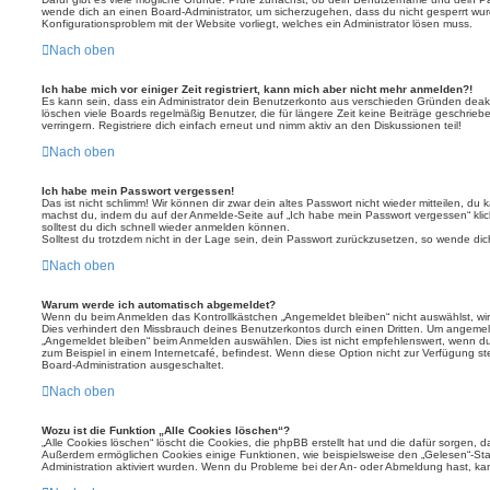
wende dich an einen Board-Administrator, um sicherzugehen, dass du nicht gesperrt wurde
Konfigurationsproblem mit der Website vorliegt, welches ein Administrator lösen muss.
Nach oben
Ich habe mich vor einiger Zeit registriert, kann mich aber nicht mehr anmelden?!
Es kann sein, dass ein Administrator dein Benutzerkonto aus verschieden Gründen deakt
löschen viele Boards regelmäßig Benutzer, die für längere Zeit keine Beiträge geschri
verringern. Registriere dich einfach erneut und nimm aktiv an den Diskussionen teil!
Nach oben
Ich habe mein Passwort vergessen!
Das ist nicht schlimm! Wir können dir zwar dein altes Passwort nicht wieder mitteilen, du
machst du, indem du auf der Anmelde-Seite auf „Ich habe mein Passwort vergessen“ kli
solltest du dich schnell wieder anmelden können.
Solltest du trotzdem nicht in der Lage sein, dein Passwort zurückzusetzen, so wende dic
Nach oben
Warum werde ich automatisch abgemeldet?
Wenn du beim Anmelden das Kontrollkästchen „Angemeldet bleiben“ nicht auswählst, wirs
Dies verhindert den Missbrauch deines Benutzerkontos durch einen Dritten. Um angemel
„Angemeldet bleiben“ beim Anmelden auswählen. Dies ist nicht empfehlenswert, wenn du
zum Beispiel in einem Internetcafé, befindest. Wenn diese Option nicht zur Verfügung st
Board-Administration ausgeschaltet.
Nach oben
Wozu ist die Funktion „Alle Cookies löschen“?
„Alle Cookies löschen“ löscht die Cookies, die phpBB erstellt hat und die dafür sorgen, 
Außerdem ermöglichen Cookies einige Funktionen, wie beispielsweise den „Gelesen“-Stat
Administration aktiviert wurden. Wenn du Probleme bei der An- oder Abmeldung hast, ka