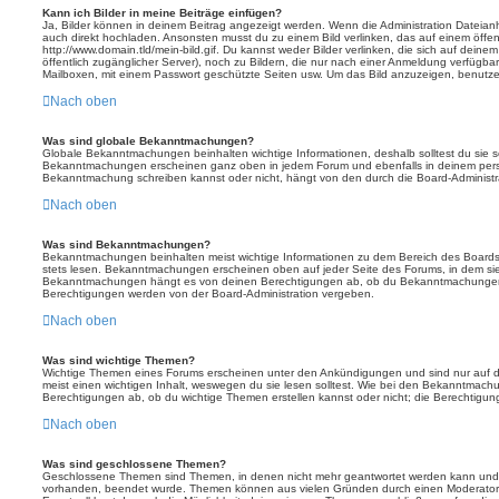
Kann ich Bilder in meine Beiträge einfügen?
Ja, Bilder können in deinem Beitrag angezeigt werden. Wenn die Administration Dateian
auch direkt hochladen. Ansonsten musst du zu einem Bild verlinken, das auf einem öffentl
http://www.domain.tld/mein-bild.gif. Du kannst weder Bilder verlinken, die sich auf deine
öffentlich zugänglicher Server), noch zu Bildern, die nur nach einer Anmeldung verfügbar
Mailboxen, mit einem Passwort geschützte Seiten usw. Um das Bild anzuzeigen, benutz
Nach oben
Was sind globale Bekanntmachungen?
Globale Bekanntmachungen beinhalten wichtige Informationen, deshalb solltest du sie s
Bekanntmachungen erscheinen ganz oben in jedem Forum und ebenfalls in deinem persö
Bekanntmachung schreiben kannst oder nicht, hängt von den durch die Board-Administ
Nach oben
Was sind Bekanntmachungen?
Bekanntmachungen beinhalten meist wichtige Informationen zu dem Bereich des Boards, i
stets lesen. Bekanntmachungen erscheinen oben auf jeder Seite des Forums, in dem sie 
Bekanntmachungen hängt es von deinen Berechtigungen ab, ob du Bekanntmachungen er
Berechtigungen werden von der Board-Administration vergeben.
Nach oben
Was sind wichtige Themen?
Wichtige Themen eines Forums erscheinen unter den Ankündigungen und sind nur auf d
meist einen wichtigen Inhalt, weswegen du sie lesen solltest. Wie bei den Bekanntmac
Berechtigungen ab, ob du wichtige Themen erstellen kannst oder nicht; die Berechtigunge
Nach oben
Was sind geschlossene Themen?
Geschlossene Themen sind Themen, in denen nicht mehr geantwortet werden kann und b
vorhanden, beendet wurde. Themen können aus vielen Gründen durch einen Moderator o