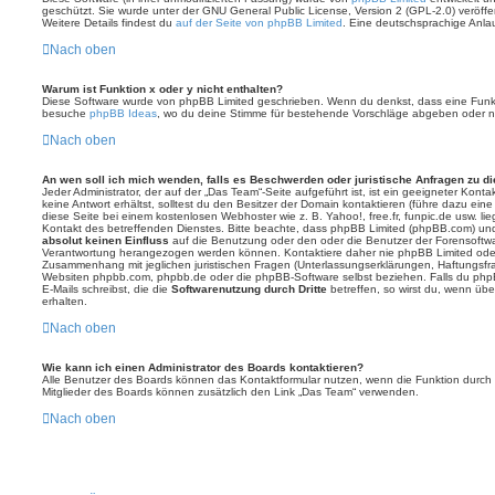
geschützt. Sie wurde unter der GNU General Public License, Version 2 (GPL-2.0) veröffen
Weitere Details findest du
auf der Seite von phpBB Limited
. Eine deutschsprachige Anlauf
Nach oben
Warum ist Funktion x oder y nicht enthalten?
Diese Software wurde von phpBB Limited geschrieben. Wenn du denkst, dass eine Funkt
besuche
phpBB Ideas
, wo du deine Stimme für bestehende Vorschläge abgeben oder n
Nach oben
An wen soll ich mich wenden, falls es Beschwerden oder juristische Anfragen zu d
Jeder Administrator, der auf der „Das Team“-Seite aufgeführt ist, ist ein geeigneter Kon
keine Antwort erhältst, solltest du den Besitzer der Domain kontaktieren (führe dazu ein
diese Seite bei einem kostenlosen Webhoster wie z. B. Yahoo!, free.fr, funpic.de usw. l
Kontakt des betreffenden Dienstes. Bitte beachte, dass phpBB Limited (phpBB.com) u
absolut keinen Einfluss
auf die Benutzung oder den oder die Benutzer der Forensoftwa
Verantwortung herangezogen werden können. Kontaktiere daher nie phpBB Limited oder
Zusammenhang mit jeglichen juristischen Fragen (Unterlassungserklärungen, Haftungsfr
Websiten phpbb.com, phpbb.de oder die phpBB-Software selbst beziehen. Falls du php
E-Mails schreibst, die die
Softwarenutzung durch Dritte
betreffen, so wirst du, wenn üb
erhalten.
Nach oben
Wie kann ich einen Administrator des Boards kontaktieren?
Alle Benutzer des Boards können das Kontaktformular nutzen, wenn die Funktion durch di
Mitglieder des Boards können zusätzlich den Link „Das Team“ verwenden.
Nach oben