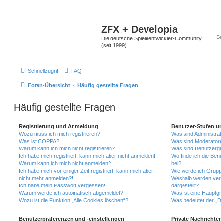
ZFX + Developia
Die deutsche Spieleentwickler-Community
(seit 1999).
Schnellzugriff
FAQ
Foren-Übersicht
Häufig gestellte Fragen
Häufig gestellte Fragen
Registrierung und Anmeldung
Benutzer-Stufen u
Wozu muss ich mich registrieren?
Was sind Administra
Was ist COPPA?
Was sind Moderator
Warum kann ich mich nicht registrieren?
Was sind Benutzerg
Ich habe mich registriert, kann mich aber nicht anmelden!
Wo finde ich die Ben
Warum kann ich mich nicht anmelden?
bei?
Ich habe mich vor einiger Zeit registriert, kann mich aber
Wie werde ich Grupp
nicht mehr anmelden?!
Weshalb werden ver
Ich habe mein Passwort vergessen!
dargestellt?
Warum werde ich automatisch abgemeldet?
Was ist eine Hauptg
Wozu ist die Funktion „Alle Cookies löschen“?
Was bedeutet der „Da
Benutzerpräferenzen und -einstellungen
Private Nachrichte