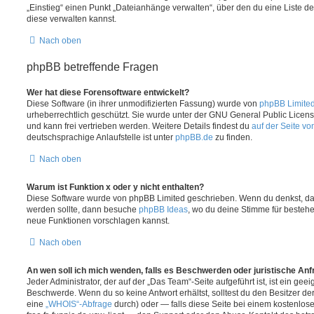
„Einstieg“ einen Punkt „Dateianhänge verwalten“, über den du eine Liste d
diese verwalten kannst.
Nach oben
phpBB betreffende Fragen
Wer hat diese Forensoftware entwickelt?
Diese Software (in ihrer unmodifizierten Fassung) wurde von
phpBB Limite
urheberrechtlich geschützt. Sie wurde unter der GNU General Public License
und kann frei vertrieben werden. Weitere Details findest du
auf der Seite v
deutschsprachige Anlaufstelle ist unter
phpBB.de
zu finden.
Nach oben
Warum ist Funktion x oder y nicht enthalten?
Diese Software wurde von phpBB Limited geschrieben. Wenn du denkst, das
werden sollte, dann besuche
phpBB Ideas
, wo du deine Stimme für beste
neue Funktionen vorschlagen kannst.
Nach oben
An wen soll ich mich wenden, falls es Beschwerden oder juristische An
Jeder Administrator, der auf der „Das Team“-Seite aufgeführt ist, ist ein geei
Beschwerde. Wenn du so keine Antwort erhältst, solltest du den Besitzer de
eine
„WHOIS“-Abfrage
durch) oder — falls diese Seite bei einem kostenlos