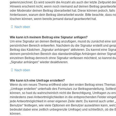
gekennzeichnet. Es wird sowohl die Anzahl als auch der letzte Zeitpunkt d
Hinweis erscheint nicht, wenn noch niemand auf deinen Beitrag geantwortet
oder Moderator deinen Beitrag überarbeitet hat. Diese können jedoch, falls s
hinterlassen, warum dein Beitrag überarbeitet wurde. Bitte beachte, dass n
löschen können, wenn bereits jemand darauf geantwortet hat.
Nach oben
Wie kann ich meinem Beitrag eine Signatur anfügen?
Um eine Signatur an deinen Beitrag anzufügen, musst du zunächst eine sol
persönlichen Bereich entwerfen. Nachdem du die Signatur erstellt und gesp
Beitrag das Kästchen „Signatur anhängen“ aktivieren. Du kannst eine Signa
deinem persönlichen Bereich das standardmäßige Anhängen deiner Signatu
einzelnen Beitrag dennoch ohne Signatur verfassen möchtest, so kannst du 
„Signatur anhängen“ wieder deaktivieren.
Nach oben
Wie kann ich eine Umfrage erstellen?
Wenn du ein neues Thema eröffnest oder den ersten Beitrag eines Themas be
„Umfrage erstellen“ unterhalb des Formulars zur Beitragserstellung. Solltes
können, so hast du wahrscheinlich nicht die Berechtigung, Umfragen zu erste
mindestens zwei Antwortmöglichkeiten in die entsprechenden Felder eingeb
jede Antwortmöglichkeit in einer eigenen Zeile steht. Du kannst auch unter
Benutzer“ festlegen, wie viele Optionen ein Benutzer auswählen kann, welche
bedeutet dabei eine zeitlich unbegrenzte Umfrage) und schließlich, ob die
können.