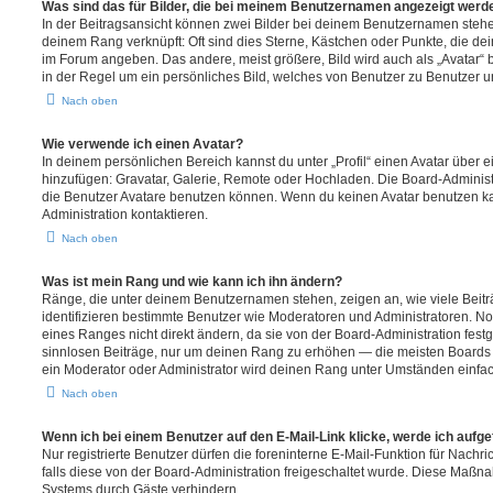
Was sind das für Bilder, die bei meinem Benutzernamen angezeigt werd
In der Beitragsansicht können zwei Bilder bei deinem Benutzernamen stehen.
deinem Rang verknüpft: Oft sind dies Sterne, Kästchen oder Punkte, die de
im Forum angeben. Das andere, meist größere, Bild wird auch als „Avatar“ b
in der Regel um ein persönliches Bild, welches von Benutzer zu Benutzer unt
Nach oben
Wie verwende ich einen Avatar?
In deinem persönlichen Bereich kannst du unter „Profil“ einen Avatar über 
hinzufügen: Gravatar, Galerie, Remote oder Hochladen. Die Board-Adminis
die Benutzer Avatare benutzen können. Wenn du keinen Avatar benutzen kan
Administration kontaktieren.
Nach oben
Was ist mein Rang und wie kann ich ihn ändern?
Ränge, die unter deinem Benutzernamen stehen, zeigen an, wie viele Beiträg
identifizieren bestimmte Benutzer wie Moderatoren und Administratoren. N
eines Ranges nicht direkt ändern, da sie von der Board-Administration festg
sinnlosen Beiträge, nur um deinen Rang zu erhöhen — die meisten Boards 
ein Moderator oder Administrator wird deinen Rang unter Umständen einfa
Nach oben
Wenn ich bei einem Benutzer auf den E-Mail-Link klicke, werde ich aufg
Nur registrierte Benutzer dürfen die foreninterne E-Mail-Funktion für Nachr
falls diese von der Board-Administration freigeschaltet wurde. Diese Maßn
Systems durch Gäste verhindern.