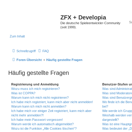
ZFX + Developia
Die deutsche Spieleentwickler-Community
(seit 1999).
Zum Inhalt
Schnellzugriff
FAQ
Foren-Übersicht
Häufig gestellte Fragen
Häufig gestellte Fragen
Registrierung und Anmeldung
Benutzer-Stufen u
Wozu muss ich mich registrieren?
Was sind Administra
Was ist COPPA?
Was sind Moderator
Warum kann ich mich nicht registrieren?
Was sind Benutzerg
Ich habe mich registriert, kann mich aber nicht anmelden!
Wo finde ich die Ben
Warum kann ich mich nicht anmelden?
bei?
Ich habe mich vor einiger Zeit registriert, kann mich aber
Wie werde ich Grupp
nicht mehr anmelden?!
Weshalb werden ver
Ich habe mein Passwort vergessen!
dargestellt?
Warum werde ich automatisch abgemeldet?
Was ist eine Hauptg
Wozu ist die Funktion „Alle Cookies löschen“?
Was bedeutet der „Da