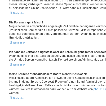
In deinem persönlichen Bereich findest du in den Einstellungen eine Opti
dieser Sitzung verbergen“. Wenn du diese Option einschaltest, können nur
du selbst deinen Online-Status sehen. Du wirst dann als unsichtbarer Besuc
Nach oben
Die Forenuhr geht falsch!
Möglicherweise entspricht die angezeigte Zeit nicht deiner eigenen Zeitzone.
„Persönlichen Bereich“ die für dich passende Zeitzone (Mitteleuropäische Zei
dabei nur von registrierten Benutzern geändert werden. Wenn du noch nicht reg
Grund, dies jetzt zu tun.
Nach oben
Ich habe die Zeitzone eingestellt, aber die Forenuhr geht immer noch fal
Wenn du dir sicher bist, dass du die Zeitzone richtig eingestellt hast und die 
die Uhr des Servers vermutlich falsch. Kontaktiere einen Administrator, da
Nach oben
Meine Sprache steht auf diesem Board nicht zur Auswahl!
Meist hat die Board-Administration entweder deine Sprache nicht installier
bislang in deine Sprache übersetzt. Frage ggf. einen Board-Administrator, 
benötigst, installieren kann. Falls es noch nicht existiert, würden wir uns f
würdest. Weitere Informationen dazu können auf der Website von
phpBB Li
werden.
Nach oben