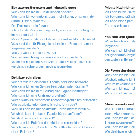
Benutzerpräferenzen und -einstellungen
Private Nachrichte
Wie kann ich meine Einstellungen ändern?
Ich kann keine Priva
Wie kann ich verhindern, dass mein Benutzername in der
Ich bekomme ständig
Online-Liste auftaucht?
Ich habe eine Spam-E
Die Forenuhr geht falsch!
Forums erhalten!
Ich habe die Zeitzone eingestellt, aber die Forenuhr geht
immer noch falsch!
Freunde und ignori
Meine Sprache steht auf diesem Board nicht zur Auswahl!
Wozu benötige ich di
Was sind das für Bilder, die bei meinem Benutzernamen
Mitglieder?
angezeigt werden?
Wie kann ich Mitglied
Wie verwende ich einen Avatar?
der ignorierten Mitg
Was ist mein Rang und wie kann ich ihn ändern?
den Listen entfernen
Wenn ich bei einem Benutzer auf den E-Mail-Link klicke,
werde ich aufgefordert, mich anzumelden.
Die Foren durchsu
Wie kann ich ein Fo
Beiträge schreiben
Weshalb erhalte ich 
Wie erstelle ich ein neues Thema oder eine Antwort?
Warum bekomme ich b
Wie kann ich einen Beitrag bearbeiten oder löschen?
Wie kann ich nach M
Wie kann ich meinem Beitrag eine Signatur anfügen?
Wie kann ich meine 
Wie kann ich eine Umfrage erstellen?
Wieso kann ich nicht mehr Antwortmöglichkeiten erstellen?
Abonnements und 
Wie bearbeite oder lösche ich eine Umfrage?
Was ist der Untersc
Warum kann ich auf bestimmte Foren nicht zugreifen?
einem Abonnements 
Weshalb kann ich keine Dateianhänge anfügen?
Wie kann ich ein Les
Weshalb wurde ich verwarnt?
Thema abonnieren?
Wie kann ich Beiträge den Moderatoren melden?
Wie kann ich ein Fo
Was bewirkt die „Speichern“-Schaltfläche beim Schreiben
Wie deaktiviere ich
eines Beitrags?