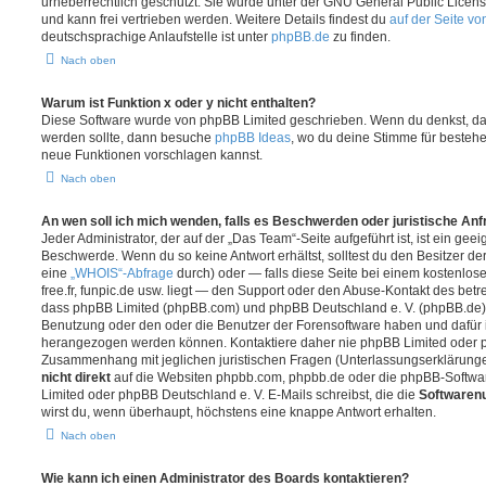
urheberrechtlich geschützt. Sie wurde unter der GNU General Public License
und kann frei vertrieben werden. Weitere Details findest du
auf der Seite v
deutschsprachige Anlaufstelle ist unter
phpBB.de
zu finden.
Nach oben
Warum ist Funktion x oder y nicht enthalten?
Diese Software wurde von phpBB Limited geschrieben. Wenn du denkst, das
werden sollte, dann besuche
phpBB Ideas
, wo du deine Stimme für beste
neue Funktionen vorschlagen kannst.
Nach oben
An wen soll ich mich wenden, falls es Beschwerden oder juristische An
Jeder Administrator, der auf der „Das Team“-Seite aufgeführt ist, ist ein geei
Beschwerde. Wenn du so keine Antwort erhältst, solltest du den Besitzer de
eine
„WHOIS“-Abfrage
durch) oder — falls diese Seite bei einem kostenlos
free.fr, funpic.de usw. liegt — den Support oder den Abuse-Kontakt des betr
dass phpBB Limited (phpBB.com) und phpBB Deutschland e. V. (phpBB.de
Benutzung oder den oder die Benutzer der Forensoftware haben und dafür 
herangezogen werden können. Kontaktiere daher nie phpBB Limited oder p
Zusammenhang mit jeglichen juristischen Fragen (Unterlassungserklärunge
nicht direkt
auf die Websiten phpbb.com, phpbb.de oder die phpBB-Softwar
Limited oder phpBB Deutschland e. V. E-Mails schreibst, die die
Softwarenu
wirst du, wenn überhaupt, höchstens eine knappe Antwort erhalten.
Nach oben
Wie kann ich einen Administrator des Boards kontaktieren?