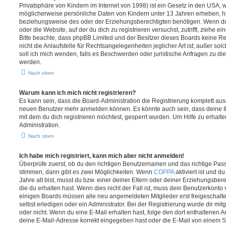
Privatsphäre von Kindern im Internet von 1998) ist ein Gesetz in den USA, w
möglicherweise persönliche Daten von Kindern unter 13 Jahren erheben, h
beziehungsweise des oder der Erziehungsberechtigten benötigen. Wenn du di
oder die Website, auf der du dich zu registrieren versuchst, zutrifft, ziehe e
Bitte beachte, dass phpBB Limited und der Besitzer dieses Boards keine 
nicht die Anlaufstelle für Rechtsangelegenheiten jeglicher Art ist; außer so
soll ich mich wenden, falls es Beschwerden oder juristische Anfragen zu d
werden.
Nach oben
Warum kann ich mich nicht registrieren?
Es kann sein, dass die Board-Administration die Registrierung komplett ausg
neuen Benutzer mehr anmelden können. Es könnte auch sein, dass deine 
mit dem du dich registrieren möchtest, gesperrt wurden. Um Hilfe zu erhalt
Administration.
Nach oben
Ich habe mich registriert, kann mich aber nicht anmelden!
Überprüfe zuerst, ob du den richtigen Benutzernamen und das richtige Pa
stimmen, dann gibt es zwei Möglichkeiten. Wenn
COPPA
aktiviert ist und 
Jahre alt bist, musst du bzw. einer deiner Eltern oder deiner Erziehungsbe
die du erhalten hast. Wenn dies nicht der Fall ist, muss dein Benutzerkonto v
einigen Boards müssen alle neu angemeldeten Mitglieder erst freigeschalt
selbst erledigen oder ein Administrator. Bei der Registrierung wurde dir mitget
oder nicht. Wenn du eine E-Mail erhalten hast, folge den dort enthaltenen
deine E-Mail-Adresse korrekt eingegeben hast oder die E-Mail von einem S