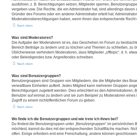
ausführen; z. B. Berechtigungen setzen, Mitglieder sperren, Benutzergrupp
vergeben usw. Die Rechte, die ein Administrator hat, sind allerdings davo
Gründer des Forums oder ein anderer Administrator erteilt hat. Administrat
Moderationsberechtigungen haben, wenn ihnen das entsprechende Recht er
Nach oben
Was sind Moderatoren?
Die Aufgabe der Moderatoren ist es, das Geschehen im Forum zu beobachte
Bereich Beiträge zu ändern und zu löschen und Themen zu schließen, zu öff
Üblicherweise verhindern Moderatoren, dass Mitglieder „offtopic“, d. h. e
oder Beleidigendes bzw. Angreifendes schreiben.
Nach oben
Was sind Benutzergruppen?
Benutzergruppen sind Gruppen von Mitgliedern, die die Mitglieder des Board
verwaltbare Einheiten aufteilt. Jedes Mitglied kann mehreren Gruppen an
Berechtigungen zugeteilt werden. Dies erleichtert es den Administratoren,
Benutzer auf einmal zu ändern und sie zum Beispiel zu Moderatoren eines
Zugriff zu einem nichtöffentlichen Forum zu geben.
Nach oben
Wo finde ich die Benutzergruppen und wie trete ich ihnen bei?
Du findest die Benutzergruppen unter „Benutzergruppen“ im persönlichen B
möchtest, kannst du dies mit der entsprechenden Schaltfläche machen. Nic
offen. Einige erfordern erst eine Freischaltung, andere können geschlossen 