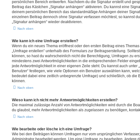
persönlichen Bereich entwerfen. Nachdem du die Signatur erstellt und gesp
Beitrag das Kästchen „Signatur anhängen“ aktivieren. Du kannst eine Signa
deinem persönlichen Bereich das standardmäßige Anhängen deiner Signatu
einzelnen Beitrag dennoch ohne Signatur verfassen möchtest, so kannst du 
„Signatur anhängen“ wieder deaktivieren.
Nach oben
Wie kann ich eine Umfrage erstellen?
Wenn du ein neues Thema eröffnest oder den ersten Beitrag eines Themas be
„Umfrage erstellen“ unterhalb des Formulars zur Beitragserstellung. Solltes
können, so hast du wahrscheinlich nicht die Berechtigung, Umfragen zu erste
mindestens zwei Antwortmöglichkeiten in die entsprechenden Felder eingeb
jede Antwortmöglichkeit in einer eigenen Zeile steht. Du kannst auch unter
Benutzer“ festlegen, wie viele Optionen ein Benutzer auswählen kann, welche
bedeutet dabei eine zeitlich unbegrenzte Umfrage) und schließlich, ob die
können.
Nach oben
Wieso kann ich nicht mehr Antwortmöglichkeiten erstellen?
Die maximal zulässige Anzahl von Antwortmöglichkeiten wird durch die Boa
du glaubst, mehr Antwortmöglichkeiten als zugelassen zu benötigen, kontakt
Nach oben
Wie bearbeite oder lösche ich eine Umfrage?
Wie bei den Beiträgen können Umfragen nur vom ursprünglichen Verfasser
Administrator bearbeitet werden. Um eine Umfrage zu bearbeiten, ändere d