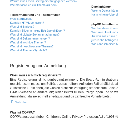
Warum muss mein Beitrag erst freigegeben werden?
Wie markiere ich ein Thema als neu?
Dateianhänge
Welche Dateianhänge
Kann ich eine Übersi
Textformatierung und Thementypen
Was ist BBCode?
Kann ich HTML benutzen?
phpBB betreffende
Was sind Smileys?
Wer hat diese Foren
Kann ich Bilder in meine Beiträge einfügen?
Warum ist Funktion x
Was sind globale Bekanntmachungen?
An wen soll ich mic
Was sind Bekanntmachungen?
juristische Anfragen
Was sind wichtige Themen?
Wie kann ich einen A
Was sind geschlossene Themen?
Was sind Themen-Symbole?
Registrierung und Anmeldung
Wozu muss ich mich registrieren?
Eine Registrierung ist nicht unbedingt zwingend. Die Board-Administration
registriert sein musst, um Beiträge zu schreiben. Auf jeden Fall erhältst du als
zusätzliche Funktionen, die Gästen nicht zur Verfügung stehen: zum Beispiel
E-Mail-Versand an andere Mitglieder, Beitritt zu Benutzergruppen und so wei
Anmeldung, da sie schnell erledigt ist und dir zahlreiche Vorteile bietet.
Nach oben
Was ist COPPA?
COPPA, ausgeschrieben Children’s Online Privacy Protection Act of 1998 (