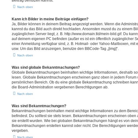
Beitrag benutzen kannst.
Nach oben
Kann ich Bilder in meine Beiträge einfügen?
Ja, Bilder können in deinem Beitrag angezeigt werden. Wenn die Administra
kannst du das Bild auch direkt hochladen. Ansonsten musst du zu einem Bild
zugänglichen Server liegt, z. B. http://www.domain.tld/mein-bild.gif. Du kann
auf deinem eigenen PC befinden (außer es ist ein öffentlich zugänglicher Se
einer Anmeldung verfügbar sind, z. B. Hotmail- oder Yahoo-Mailboxen, mit
usw. Um das Bild anzuzeigen, benutze den BBCode-Tag „[img]“.
Nach oben
Was sind globale Bekanntmachungen?
Globale Bekanntmachungen beinhalten wichtige Informationen, deshalb soll
lesen. Globale Bekanntmachungen erscheinen ganz oben in jedem Forum u
persönlichen Bereich. Ob du eine globale Bekanntmachung schreiben kanns
die Board-Administration vergebenen Berechtigungen ab.
Nach oben
Was sind Bekanntmachungen?
Bekanntmachungen beinhalten meist wichtige Informationen zu dem Bereic
befindest. Du solltest sie stets lesen. Bekanntmachungen erscheinen oben 
sie erstellt wurden. Wie bei globalen Bekanntmachungen hängt es von dei
Bekanntmachungen erstellen kannst oder nicht. Die Berechtigungen werden
vergeben.
Nach oben