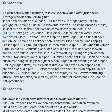
Nach oben
An wen soll ich mich wenden, falls es Beschwerden oder juristische
Anfragen zu diesem Forum gibt?
Jeder Administrator, der auf der „Das Team“-Seite aufgeführt ist, ist ein
geeigneter Kontakt für deine Beschwerde. Wenn du so keine Antwort erhältst,
solltest du den Besitzer der Domain kontaktieren (führe dazu eine
„WHOIS“-Abfrage
durch) oder — falls diese Seite bei einem kostenlosen
Webhoster wie z. B. Yahoo!, free.fr, funpic.de usw. liegt — den Support oder
den Abuse-Kontakt des betreffenden Dienstes. Bitte beachte, dass phpBB
Limited (phpBB.com) und phpBB Deutschland e. V. (phpBB.de)
absolut keinen
Einfluss
auf die Benutzung oder den oder die Benutzer der Forensoftware
haben und dafür in keiner Weise zur Verantwortung herangezogen werden
können. Kontaktiere daher nie phpBB Limited oder phpBB Deutschland e. V. in
Zusammenhang mit jeglichen juristischen Fragen (Unterlassungserklärungen,
Haftungsfragen usw.), die
sich nicht direkt
auf die Websiten phpbb.com,
phpbb.de oder die phpBB-Software selbst beziehen. Falls du phpBB Limited
oder phpBB Deutschland e. V. E-Mails schreibst, die die
Softwarenutzung
durch Dritte
betreffen, so wirst du, wenn überhaupt, höchstens eine knappe
Antwort erhalten.
Nach oben
Wie kann ich einen Administrator des Boards kontaktieren?
Alle Benutzer des Boards können das Kontaktformular nutzen, wenn die
Funktion durch die Board-Administration aktiviert wurde.
Mitglieder des Boards können zusätzlich den Link „Das Team“ verwenden.