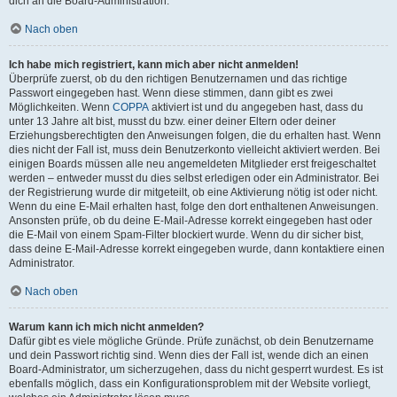
dich an die Board-Administration.
Nach oben
Ich habe mich registriert, kann mich aber nicht anmelden!
Überprüfe zuerst, ob du den richtigen Benutzernamen und das richtige
Passwort eingegeben hast. Wenn diese stimmen, dann gibt es zwei
Möglichkeiten. Wenn
COPPA
aktiviert ist und du angegeben hast, dass du
unter 13 Jahre alt bist, musst du bzw. einer deiner Eltern oder deiner
Erziehungsberechtigten den Anweisungen folgen, die du erhalten hast. Wenn
dies nicht der Fall ist, muss dein Benutzerkonto vielleicht aktiviert werden. Bei
einigen Boards müssen alle neu angemeldeten Mitglieder erst freigeschaltet
werden – entweder musst du dies selbst erledigen oder ein Administrator. Bei
der Registrierung wurde dir mitgeteilt, ob eine Aktivierung nötig ist oder nicht.
Wenn du eine E-Mail erhalten hast, folge den dort enthaltenen Anweisungen.
Ansonsten prüfe, ob du deine E-Mail-Adresse korrekt eingegeben hast oder
die E-Mail von einem Spam-Filter blockiert wurde. Wenn du dir sicher bist,
dass deine E-Mail-Adresse korrekt eingegeben wurde, dann kontaktiere einen
Administrator.
Nach oben
Warum kann ich mich nicht anmelden?
Dafür gibt es viele mögliche Gründe. Prüfe zunächst, ob dein Benutzername
und dein Passwort richtig sind. Wenn dies der Fall ist, wende dich an einen
Board-Administrator, um sicherzugehen, dass du nicht gesperrt wurdest. Es ist
ebenfalls möglich, dass ein Konfigurationsproblem mit der Website vorliegt,