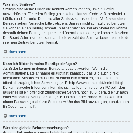
Was sind Smileys?
Smileys sind kleine Bilder, die benutzt werden können, um ein Gefühl
auszudrücken. Für jeden Smiley gibt es einen kurzen Code, z. B. bedeutet :)
fröhlich und :( traurig. Die Liste aller Smileys kannst du beim Verfassen eines
Beitrags sehen. Versuche bitte trotzdem, Smileys nicht zu häufig zu benutzen,
sie können einen Beitrag schnell unlesbar machen und ein Moderator könnte
deshalb deinen Beitrag entsprechend überarbeiten oder gar komplett löschen.
Die Board-Administration kann auch die Anzahl der Smileys begrenzen, die du
in einem Beitrag benutzen kannst.
Nach oben
Kann ich Bilder in meine Beiträge einfügen?
Ja, Bilder können in deinem Beitrag angezeigt werden. Wenn die
Administration Dateianhänge erlaubt hat, kannst du das Bild auch direkt
hochladen. Ansonsten musst du zu einem Bild verlinken, das auf einem
öffentlich zugänglichen Server liegt, z. B. http://www.domain.tld/mein-bild.gif.
Du kannst weder Bilder verlinken, die sich auf deinem eigenen PC befinden
(außer es ist ein öffentlich zugänglicher Server), noch zu Bildern, die nur nach
einer Anmeldung verfügbar sind, z. B. Hotmail- oder Yahoo-Mailboxen, mit
einem Passwort geschützte Seiten usw. Um das Bild anzuzeigen, benutze den
BBCode-Tag „[img]“.
Nach oben
Was sind globale Bekanntmachungen?
Globale Bekanntmachungen beinhalten wichtige Informationen, deshalb