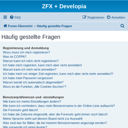
ZFX + Developia
FAQ
Registrieren
Anmelden
S
Foren-Übersicht
Häufig gestellte Fragen
u
Häufig gestellte Fragen
c
h
Registrierung und Anmeldung
Wozu muss ich mich registrieren?
e
Was ist COPPA?
Warum kann ich mich nicht registrieren?
Ich habe mich registriert, kann mich aber nicht anmelden!
Warum kann ich mich nicht anmelden?
Ich habe mich vor einiger Zeit registriert, kann mich aber nicht mehr anmelden?!
Ich habe mein Passwort vergessen!
Warum werde ich automatisch abgemeldet?
Wozu ist die Funktion „Alle Cookies löschen“?
Benutzerpräferenzen und -einstellungen
Wie kann ich meine Einstellungen ändern?
Wie kann ich verhindern, dass mein Benutzername in der Online-Liste auftaucht?
Die Forenuhr geht falsch!
Ich habe die Zeitzone eingestellt, aber die Forenuhr geht immer noch falsch!
Meine Sprache steht auf diesem Board nicht zur Auswahl!
Was sind das für Bilder, die bei meinem Benutzernamen angezeigt werden?
Wie verwende ich einen Avatar?