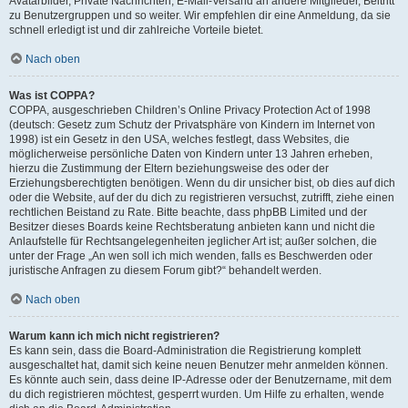
Avatarbilder, Private Nachrichten, E-Mail-Versand an andere Mitglieder, Beitritt
zu Benutzergruppen und so weiter. Wir empfehlen dir eine Anmeldung, da sie
schnell erledigt ist und dir zahlreiche Vorteile bietet.
Nach oben
Was ist COPPA?
COPPA, ausgeschrieben Children’s Online Privacy Protection Act of 1998
(deutsch: Gesetz zum Schutz der Privatsphäre von Kindern im Internet von
1998) ist ein Gesetz in den USA, welches festlegt, dass Websites, die
möglicherweise persönliche Daten von Kindern unter 13 Jahren erheben,
hierzu die Zustimmung der Eltern beziehungsweise des oder der
Erziehungsberechtigten benötigen. Wenn du dir unsicher bist, ob dies auf dich
oder die Website, auf der du dich zu registrieren versuchst, zutrifft, ziehe einen
rechtlichen Beistand zu Rate. Bitte beachte, dass phpBB Limited und der
Besitzer dieses Boards keine Rechtsberatung anbieten kann und nicht die
Anlaufstelle für Rechtsangelegenheiten jeglicher Art ist; außer solchen, die
unter der Frage „An wen soll ich mich wenden, falls es Beschwerden oder
juristische Anfragen zu diesem Forum gibt?“ behandelt werden.
Nach oben
Warum kann ich mich nicht registrieren?
Es kann sein, dass die Board-Administration die Registrierung komplett
ausgeschaltet hat, damit sich keine neuen Benutzer mehr anmelden können.
Es könnte auch sein, dass deine IP-Adresse oder der Benutzername, mit dem
du dich registrieren möchtest, gesperrt wurden. Um Hilfe zu erhalten, wende