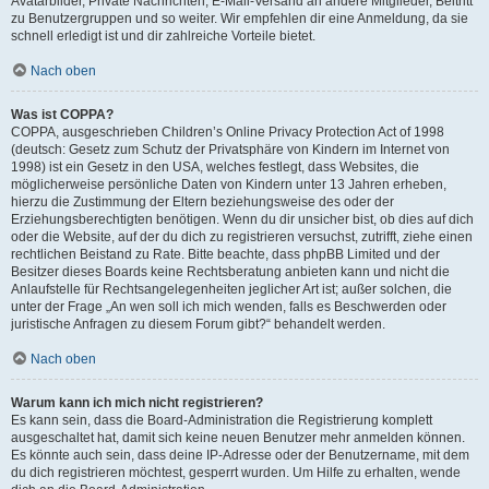
Avatarbilder, Private Nachrichten, E-Mail-Versand an andere Mitglieder, Beitritt
zu Benutzergruppen und so weiter. Wir empfehlen dir eine Anmeldung, da sie
schnell erledigt ist und dir zahlreiche Vorteile bietet.
Nach oben
Was ist COPPA?
COPPA, ausgeschrieben Children’s Online Privacy Protection Act of 1998
(deutsch: Gesetz zum Schutz der Privatsphäre von Kindern im Internet von
1998) ist ein Gesetz in den USA, welches festlegt, dass Websites, die
möglicherweise persönliche Daten von Kindern unter 13 Jahren erheben,
hierzu die Zustimmung der Eltern beziehungsweise des oder der
Erziehungsberechtigten benötigen. Wenn du dir unsicher bist, ob dies auf dich
oder die Website, auf der du dich zu registrieren versuchst, zutrifft, ziehe einen
rechtlichen Beistand zu Rate. Bitte beachte, dass phpBB Limited und der
Besitzer dieses Boards keine Rechtsberatung anbieten kann und nicht die
Anlaufstelle für Rechtsangelegenheiten jeglicher Art ist; außer solchen, die
unter der Frage „An wen soll ich mich wenden, falls es Beschwerden oder
juristische Anfragen zu diesem Forum gibt?“ behandelt werden.
Nach oben
Warum kann ich mich nicht registrieren?
Es kann sein, dass die Board-Administration die Registrierung komplett
ausgeschaltet hat, damit sich keine neuen Benutzer mehr anmelden können.
Es könnte auch sein, dass deine IP-Adresse oder der Benutzername, mit dem
du dich registrieren möchtest, gesperrt wurden. Um Hilfe zu erhalten, wende