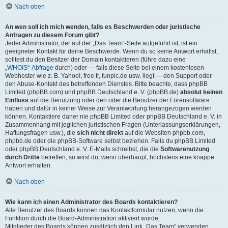
Nach oben
An wen soll ich mich wenden, falls es Beschwerden oder juristische
Anfragen zu diesem Forum gibt?
Jeder Administrator, der auf der „Das Team“-Seite aufgeführt ist, ist ein
geeigneter Kontakt für deine Beschwerde. Wenn du so keine Antwort erhältst,
solltest du den Besitzer der Domain kontaktieren (führe dazu eine
„WHOIS“-Abfrage
durch) oder — falls diese Seite bei einem kostenlosen
Webhoster wie z. B. Yahoo!, free.fr, funpic.de usw. liegt — den Support oder
den Abuse-Kontakt des betreffenden Dienstes. Bitte beachte, dass phpBB
Limited (phpBB.com) und phpBB Deutschland e. V. (phpBB.de)
absolut keinen
Einfluss
auf die Benutzung oder den oder die Benutzer der Forensoftware
haben und dafür in keiner Weise zur Verantwortung herangezogen werden
können. Kontaktiere daher nie phpBB Limited oder phpBB Deutschland e. V. in
Zusammenhang mit jeglichen juristischen Fragen (Unterlassungserklärungen,
Haftungsfragen usw.), die
sich nicht direkt
auf die Websiten phpbb.com,
phpbb.de oder die phpBB-Software selbst beziehen. Falls du phpBB Limited
oder phpBB Deutschland e. V. E-Mails schreibst, die die
Softwarenutzung
durch Dritte
betreffen, so wirst du, wenn überhaupt, höchstens eine knappe
Antwort erhalten.
Nach oben
Wie kann ich einen Administrator des Boards kontaktieren?
Alle Benutzer des Boards können das Kontaktformular nutzen, wenn die
Funktion durch die Board-Administration aktiviert wurde.
Mitglieder des Boards können zusätzlich den Link „Das Team“ verwenden.