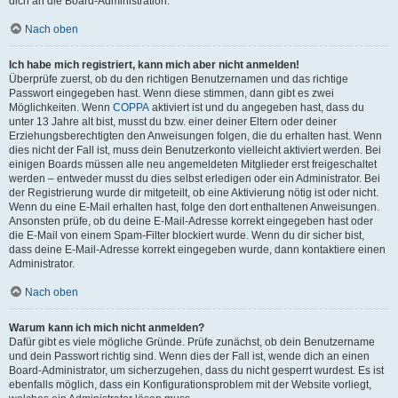
dich an die Board-Administration.
Nach oben
Ich habe mich registriert, kann mich aber nicht anmelden!
Überprüfe zuerst, ob du den richtigen Benutzernamen und das richtige
Passwort eingegeben hast. Wenn diese stimmen, dann gibt es zwei
Möglichkeiten. Wenn
COPPA
aktiviert ist und du angegeben hast, dass du
unter 13 Jahre alt bist, musst du bzw. einer deiner Eltern oder deiner
Erziehungsberechtigten den Anweisungen folgen, die du erhalten hast. Wenn
dies nicht der Fall ist, muss dein Benutzerkonto vielleicht aktiviert werden. Bei
einigen Boards müssen alle neu angemeldeten Mitglieder erst freigeschaltet
werden – entweder musst du dies selbst erledigen oder ein Administrator. Bei
der Registrierung wurde dir mitgeteilt, ob eine Aktivierung nötig ist oder nicht.
Wenn du eine E-Mail erhalten hast, folge den dort enthaltenen Anweisungen.
Ansonsten prüfe, ob du deine E-Mail-Adresse korrekt eingegeben hast oder
die E-Mail von einem Spam-Filter blockiert wurde. Wenn du dir sicher bist,
dass deine E-Mail-Adresse korrekt eingegeben wurde, dann kontaktiere einen
Administrator.
Nach oben
Warum kann ich mich nicht anmelden?
Dafür gibt es viele mögliche Gründe. Prüfe zunächst, ob dein Benutzername
und dein Passwort richtig sind. Wenn dies der Fall ist, wende dich an einen
Board-Administrator, um sicherzugehen, dass du nicht gesperrt wurdest. Es ist
ebenfalls möglich, dass ein Konfigurationsproblem mit der Website vorliegt,