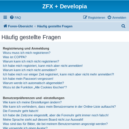
ZFX + Developia
FAQ
Registrieren
Anmelden
S
Foren-Übersicht
Häufig gestellte Fragen
u
Häufig gestellte Fragen
c
h
Registrierung und Anmeldung
Wozu muss ich mich registrieren?
e
Was ist COPPA?
Warum kann ich mich nicht registrieren?
Ich habe mich registriert, kann mich aber nicht anmelden!
Warum kann ich mich nicht anmelden?
Ich habe mich vor einiger Zeit registriert, kann mich aber nicht mehr anmelden?!
Ich habe mein Passwort vergessen!
Warum werde ich automatisch abgemeldet?
Wozu ist die Funktion „Alle Cookies löschen“?
Benutzerpräferenzen und -einstellungen
Wie kann ich meine Einstellungen ändern?
Wie kann ich verhindern, dass mein Benutzername in der Online-Liste auftaucht?
Die Forenuhr geht falsch!
Ich habe die Zeitzone eingestellt, aber die Forenuhr geht immer noch falsch!
Meine Sprache steht auf diesem Board nicht zur Auswahl!
Was sind das für Bilder, die bei meinem Benutzernamen angezeigt werden?
Wie verwende ich einen Avatar?