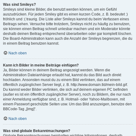
Was sind Smileys?
Smileys sind kleine Bilder, die benutzt werden können, um ein Gefühl
auszudrücken. Für jeden Smiley gibt es einen kurzen Code, z. B. bedeutet :)
fröhlich und :( traurig. Die Liste aller Smileys kannst du beim Verfassen eines
Beitrags sehen. Versuche bitte trotzdem, Smileys nicht zu häufig zu benutzen,
sie können einen Beitrag schnell unlesbar machen und ein Moderator könnte
deshalb deinen Beitrag entsprechend überarbeiten oder gar komplett löschen.
Die Board-Administration kann auch die Anzahl der Smileys begrenzen, die du
in einem Beitrag benutzen kannst.
Nach oben
Kann ich Bilder in meine Beiträge einfügen?
Ja, Bilder können in deinem Beitrag angezeigt werden. Wenn die
Administration Dateianhänge erlaubt hat, kannst du das Bild auch direkt
hochladen. Ansonsten musst du zu einem Bild verlinken, das auf einem
öffentlich zugänglichen Server liegt, z. B. http://www.domain.tld/mein-bild.gif.
Du kannst weder Bilder verlinken, die sich auf deinem eigenen PC befinden
(außer es ist ein öffentlich zugänglicher Server), noch zu Bildern, die nur nach
einer Anmeldung verfügbar sind, z. B. Hotmail- oder Yahoo-Mailboxen, mit
einem Passwort geschützte Seiten usw. Um das Bild anzuzeigen, benutze den
BBCode-Tag „[img]“.
Nach oben
Was sind globale Bekanntmachungen?
Globale Bekanntmachungen beinhalten wichtige Informationen, deshalb