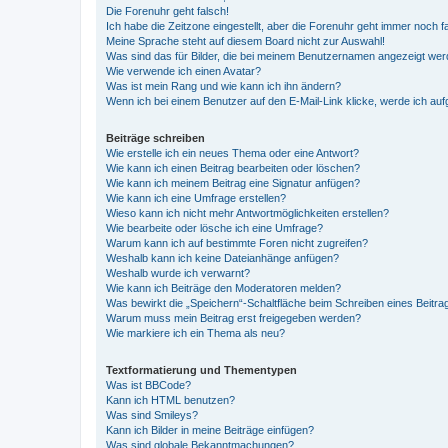
Die Forenuhr geht falsch!
Ich habe die Zeitzone eingestellt, aber die Forenuhr geht immer noch f
Meine Sprache steht auf diesem Board nicht zur Auswahl!
Was sind das für Bilder, die bei meinem Benutzernamen angezeigt we
Wie verwende ich einen Avatar?
Was ist mein Rang und wie kann ich ihn ändern?
Wenn ich bei einem Benutzer auf den E-Mail-Link klicke, werde ich au
Beiträge schreiben
Wie erstelle ich ein neues Thema oder eine Antwort?
Wie kann ich einen Beitrag bearbeiten oder löschen?
Wie kann ich meinem Beitrag eine Signatur anfügen?
Wie kann ich eine Umfrage erstellen?
Wieso kann ich nicht mehr Antwortmöglichkeiten erstellen?
Wie bearbeite oder lösche ich eine Umfrage?
Warum kann ich auf bestimmte Foren nicht zugreifen?
Weshalb kann ich keine Dateianhänge anfügen?
Weshalb wurde ich verwarnt?
Wie kann ich Beiträge den Moderatoren melden?
Was bewirkt die „Speichern“-Schaltfläche beim Schreiben eines Beitra
Warum muss mein Beitrag erst freigegeben werden?
Wie markiere ich ein Thema als neu?
Textformatierung und Thementypen
Was ist BBCode?
Kann ich HTML benutzen?
Was sind Smileys?
Kann ich Bilder in meine Beiträge einfügen?
Was sind globale Bekanntmachungen?