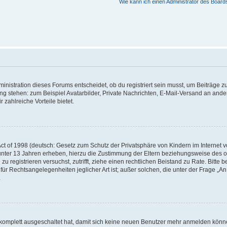
Wie kann ich einen Administrator des Board
istration dieses Forums entscheidet, ob du registriert sein musst, um Beiträge zu s
ung stehen: zum Beispiel Avatarbilder, Private Nachrichten, E-Mail-Versand an ander
 zahlreiche Vorteile bietet.
t of 1998 (deutsch: Gesetz zum Schutz der Privatsphäre von Kindern im Internet vo
unter 13 Jahren erheben, hierzu die Zustimmung der Eltern beziehungsweise des o
h zu registrieren versuchst, zutrifft, ziehe einen rechtlichen Beistand zu Rate. Bit
für Rechtsangelegenheiten jeglicher Art ist; außer solchen, die unter der Frage „
.
g komplett ausgeschaltet hat, damit sich keine neuen Benutzer mehr anmelden könn