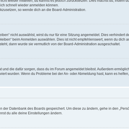
 nicht wieder mitteilen, du kannst es jedoch zurücksetzen. Dies machst du, indem 
 dich schnell wieder anmelden können.
ückzusetzen, so wende dich an die Board-Administration.
en“ nicht auswählst, wirst du nur für eine Sitzung angemeldet. Dies verhindert 
leiben“ beim Anmelden auswählen. Dies ist nicht empfehlenswert, wenn du dich an
 steht, dann wurde sie vermutlich von der Board-Administration ausgeschaltet.
 hat und die dafür sorgen, dass du im Forum angemeldet bleibst. Außerdem ermögli
tiviert wurden. Wenn du Probleme bei der An- oder Abmeldung hast, kann es helfen
n in der Datenbank des Boards gespeichert. Um diese zu ändern, gehe in den „Persö
nst du alle deine Einstellungen ändern.