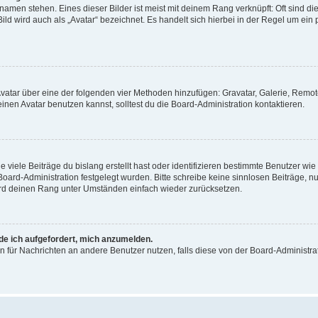
amen stehen. Eines dieser Bilder ist meist mit deinem Rang verknüpft: Oft sind di
ld wird auch als „Avatar“ bezeichnet. Es handelt sich hierbei in der Regel um ein
 Avatar über eine der folgenden vier Methoden hinzufügen: Gravatar, Galerie, Rem
en Avatar benutzen kannst, solltest du die Board-Administration kontaktieren.
viele Beiträge du bislang erstellt hast oder identifizieren bestimmte Benutzer w
 Board-Administration festgelegt wurden. Bitte schreibe keine sinnlosen Beiträge
wird deinen Rang unter Umständen einfach wieder zurücksetzen.
rde ich aufgefordert, mich anzumelden.
ion für Nachrichten an andere Benutzer nutzen, falls diese von der Board-Administ