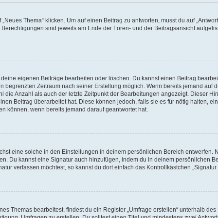
„Neues Thema“ klicken. Um auf einen Beitrag zu antworten, musst du auf „Antworte
e Berechtigungen sind jeweils am Ende der Foren- und der Beitragsansicht aufgeliste
r deine eigenen Beiträge bearbeiten oder löschen. Du kannst einen Beitrag bearbe
inen begrenzten Zeitraum nach seiner Erstellung möglich. Wenn bereits jemand auf de
 die Anzahl als auch der letzte Zeitpunkt der Bearbeitungen angezeigt. Dieser Hi
en Beitrag überarbeitet hat. Diese können jedoch, falls sie es für nötig halten, ei
hen können, wenn bereits jemand darauf geantwortet hat.
st eine solche in den Einstellungen in deinem persönlichen Bereich entwerfen. Na
eren. Du kannst eine Signatur auch hinzufügen, indem du in deinem persönlichen 
atur verfassen möchtest, so kannst du dort einfach das Kontrollkästchen „Signatu
s Themas bearbeitest, findest du ein Register „Umfrage erstellen“ unterhalb des F
htigung, Umfragen zu erstellen. Du solltest einen Titel und mindestens zwei Antwo