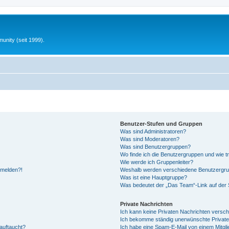
unity (seit 1999).
Benutzer-Stufen und Gruppen
Was sind Administratoren?
Was sind Moderatoren?
Was sind Benutzergruppen?
Wo finde ich die Benutzergruppen und wie tr
Wie werde ich Gruppenleiter?
anmelden?!
Weshalb werden verschiedene Benutzergrupp
Was ist eine Hauptgruppe?
Was bedeutet der „Das Team“-Link auf der S
Private Nachrichten
Ich kann keine Privaten Nachrichten versch
Ich bekomme ständig unerwünschte Private
auftaucht?
Ich habe eine Spam-E-Mail von einem Mitgli