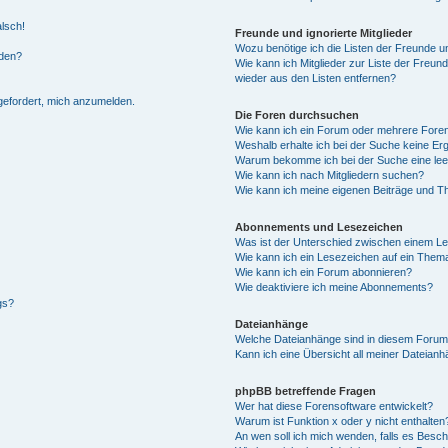
alsch!
Freunde und ignorierte Mitglieder
Wozu benötige ich die Listen der Freunde un
rden?
Wie kann ich Mitglieder zur Liste der Freund
wieder aus den Listen entfernen?
fgefordert, mich anzumelden.
Die Foren durchsuchen
Wie kann ich ein Forum oder mehrere For
Weshalb erhalte ich bei der Suche keine Er
Warum bekomme ich bei der Suche eine lee
Wie kann ich nach Mitgliedern suchen?
Wie kann ich meine eigenen Beiträge und T
Abonnements und Lesezeichen
Was ist der Unterschied zwischen einem L
Wie kann ich ein Lesezeichen auf ein Them
Wie kann ich ein Forum abonnieren?
Wie deaktiviere ich meine Abonnements?
gs?
Dateianhänge
Welche Dateianhänge sind in diesem Forum
Kann ich eine Übersicht all meiner Dateian
phpBB betreffende Fragen
Wer hat diese Forensoftware entwickelt?
Warum ist Funktion x oder y nicht enthalten
An wen soll ich mich wenden, falls es Besc