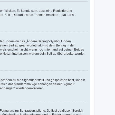
n“ klicken. Es könnte sein, dass eine Registrierung
t. Z. B. „Du darfst neue Themen erstellen“, „Du darfst
iten, indem du das „Ändere Beitrag“-Symbol für den
inen Beitrag geantwortet hat, wird dein Beitrag in der
nweis erscheint nicht, wenn noch niemand auf deinen Beitrag
ne Notiz hinterlassen, warum dein Beitrag überarbeitet wurde.
chdem du die Signatur erstellt und gespeichert hast, kannst
Bereich das standardmäßige Anhängen deiner Signatur
r anhängen“ wieder deaktivieren.
ormulars zur Beitragserstellung. Solltest du diesen Bereich
rtmöglichkeiten in die entsprechenden Felder eingeben und