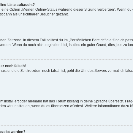
ine-Liste auftaucht?
n eine Option „Meinen Online-Status während dieser Sitzung verbergen“. Wenn du d
st dann als unsichtbarer Besucher gezählt.
en Zeitzone. In diesem Fall solltest du im „Persönlichen Bereich“ die für dich passe
den. Wenn du noch nicht registriert bist, ist dies ein guter Grund, dies jetzt zu tun
mer noch falsch!
t hast und die Zeit trotzdem noch falsch ist, geht die Uhr des Servers vermutlich fal
t installiert oder niemand hat das Forum bislang in deine Sprache übersetzt. Frag
, würden wir uns freuen, wenn du es übersetzen würdest. Weitere Informationen dazu
gezeigt werden?