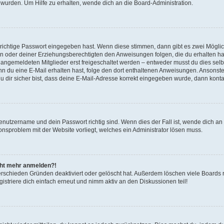
 wurden. Um Hilfe zu erhalten, wende dich an die Board-Administration.
 richtige Passwort eingegeben hast. Wenn diese stimmen, dann gibt es zwei Mögl
tern oder deiner Erziehungsberechtigten den Anweisungen folgen, die du erhalten ha
u angemeldeten Mitglieder erst freigeschaltet werden – entweder musst du dies selbs
. Wenn du eine E-Mail erhalten hast, folge den dort enthaltenen Anweisungen. Ansons
 dir sicher bist, dass deine E-Mail-Adresse korrekt eingegeben wurde, dann kontak
Benutzername und dein Passwort richtig sind. Wenn dies der Fall ist, wende dich a
ionsproblem mit der Website vorliegt, welches ein Administrator lösen muss.
icht mehr anmelden?!
erschieden Gründen deaktiviert oder gelöscht hat. Außerdem löschen viele Boards r
triere dich einfach erneut und nimm aktiv an den Diskussionen teil!