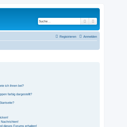
Suche
Erweiterte Suche
Registrieren
Anmelden
ete ich ihnen bei?
en farbig dargestellt?
tartseite?
icken!
 Nachrichten!
ed dieses Forums erhalten!