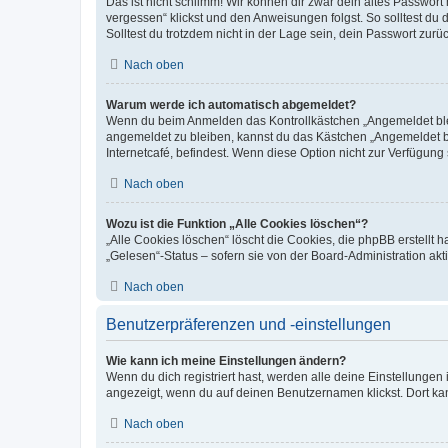
Das ist nicht schlimm! Wir können dir zwar dein altes Passwort
vergessen“ klickst und den Anweisungen folgst. So solltest du
Solltest du trotzdem nicht in der Lage sein, dein Passwort zur
Nach oben
Warum werde ich automatisch abgemeldet?
Wenn du beim Anmelden das Kontrollkästchen „Angemeldet bleib
angemeldet zu bleiben, kannst du das Kästchen „Angemeldet b
Internetcafé, befindest. Wenn diese Option nicht zur Verfügung
Nach oben
Wozu ist die Funktion „Alle Cookies löschen“?
„Alle Cookies löschen“ löscht die Cookies, die phpBB erstellt
„Gelesen“-Status – sofern sie von der Board-Administration ak
Nach oben
Benutzerpräferenzen und -einstellungen
Wie kann ich meine Einstellungen ändern?
Wenn du dich registriert hast, werden alle deine Einstellunge
angezeigt, wenn du auf deinen Benutzernamen klickst. Dort kan
Nach oben