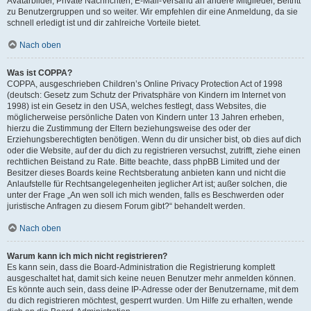
Avatarbilder, Private Nachrichten, E-Mail-Versand an andere Mitglieder, Beitritt
zu Benutzergruppen und so weiter. Wir empfehlen dir eine Anmeldung, da sie
schnell erledigt ist und dir zahlreiche Vorteile bietet.
Nach oben
Was ist COPPA?
COPPA, ausgeschrieben Children’s Online Privacy Protection Act of 1998
(deutsch: Gesetz zum Schutz der Privatsphäre von Kindern im Internet von
1998) ist ein Gesetz in den USA, welches festlegt, dass Websites, die
möglicherweise persönliche Daten von Kindern unter 13 Jahren erheben,
hierzu die Zustimmung der Eltern beziehungsweise des oder der
Erziehungsberechtigten benötigen. Wenn du dir unsicher bist, ob dies auf dich
oder die Website, auf der du dich zu registrieren versuchst, zutrifft, ziehe einen
rechtlichen Beistand zu Rate. Bitte beachte, dass phpBB Limited und der
Besitzer dieses Boards keine Rechtsberatung anbieten kann und nicht die
Anlaufstelle für Rechtsangelegenheiten jeglicher Art ist; außer solchen, die
unter der Frage „An wen soll ich mich wenden, falls es Beschwerden oder
juristische Anfragen zu diesem Forum gibt?“ behandelt werden.
Nach oben
Warum kann ich mich nicht registrieren?
Es kann sein, dass die Board-Administration die Registrierung komplett
ausgeschaltet hat, damit sich keine neuen Benutzer mehr anmelden können.
Es könnte auch sein, dass deine IP-Adresse oder der Benutzername, mit dem
du dich registrieren möchtest, gesperrt wurden. Um Hilfe zu erhalten, wende