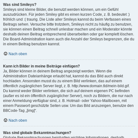
Was sind Smileys?
Smileys sind kleine Bilder, die benutzt werden können, um ein Gefühl
auszudrücken. Für jeden Smiley gibt es einen kurzen Code, z. B. bedeutet :)
fröhlich und :( traurig. Die Liste aller Smileys kannst du beim Verfassen eines
Beitrags sehen. Versuche bitte trotzdem, Smileys nicht zu häufig zu benutzen,
sie können einen Beitrag schnell unlesbar machen und ein Moderator könnte
deshalb deinen Beitrag entsprechend überarbeiten oder gar komplett löschen.
Die Board-Administration kann auch die Anzahl der Smileys begrenzen, die du
in einem Beitrag benutzen kannst.
Nach oben
Kann ich Bilder in meine Beiträge einfügen?
Ja, Bilder können in deinem Beitrag angezeigt werden. Wenn die
Administration Dateianhänge erlaubt hat, kannst du das Bild auch direkt
hochladen. Ansonsten musst du zu einem Bild verlinken, das auf einem
öffentlich zugänglichen Server liegt, z. B. http://www.domain.tld/mein-bild.gif.
Du kannst weder Bilder verlinken, die sich auf deinem eigenen PC befinden
(außer es ist ein öffentlich zugänglicher Server), noch zu Bildern, die nur nach
einer Anmeldung verfügbar sind, z. B. Hotmail- oder Yahoo-Mailboxen, mit
einem Passwort geschützte Seiten usw. Um das Bild anzuzeigen, benutze den
BBCode-Tag „[img]“.
Nach oben
Was sind globale Bekanntmachungen?
Globale Bekanntmachungen beinhalten wichtige Informationen, deshalb