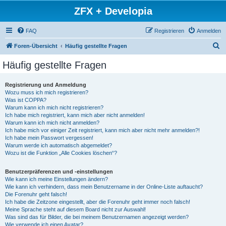
ZFX + Developia
FAQ
Registrieren
Anmelden
S
Foren-Übersicht
Häufig gestellte Fragen
u
Häufig gestellte Fragen
c
h
Registrierung und Anmeldung
Wozu muss ich mich registrieren?
e
Was ist COPPA?
Warum kann ich mich nicht registrieren?
Ich habe mich registriert, kann mich aber nicht anmelden!
Warum kann ich mich nicht anmelden?
Ich habe mich vor einiger Zeit registriert, kann mich aber nicht mehr anmelden?!
Ich habe mein Passwort vergessen!
Warum werde ich automatisch abgemeldet?
Wozu ist die Funktion „Alle Cookies löschen“?
Benutzerpräferenzen und -einstellungen
Wie kann ich meine Einstellungen ändern?
Wie kann ich verhindern, dass mein Benutzername in der Online-Liste auftaucht?
Die Forenuhr geht falsch!
Ich habe die Zeitzone eingestellt, aber die Forenuhr geht immer noch falsch!
Meine Sprache steht auf diesem Board nicht zur Auswahl!
Was sind das für Bilder, die bei meinem Benutzernamen angezeigt werden?
Wie verwende ich einen Avatar?