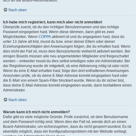
dich an die Board-Administration.
Nach oben
Ich habe mich registriert, kann mich aber nicht anmelden!
Überprüfe zuerst, ob du den richtigen Benutzernamen und das richtige
Passwort eingegeben hast. Wenn diese stimmen, dann gibt es zwei
Möglichkeiten. Wenn
COPPA
aktiviert ist und du angegeben hast, dass du
unter 13 Jahre alt bist, musst du bzw. einer deiner Eltern oder deiner
Erziehungsberechtigten den Anweisungen folgen, die du erhalten hast. Wenn
dies nicht der Fall ist, muss dein Benutzerkonto vielleicht aktiviert werden. Bei
einigen Boards müssen alle neu angemeldeten Mitglieder erst freigeschaltet
werden – entweder musst du dies selbst erledigen oder ein Administrator. Bei
der Registrierung wurde dir mitgeteilt, ob eine Aktivierung nötig ist oder nicht.
Wenn du eine E-Mail erhalten hast, folge den dort enthaltenen Anweisungen.
Ansonsten prüfe, ob du deine E-Mail-Adresse korrekt eingegeben hast oder
die E-Mail von einem Spam-Filter blockiert wurde. Wenn du dir sicher bist,
dass deine E-Mail-Adresse korrekt eingegeben wurde, dann kontaktiere einen
Administrator.
Nach oben
Warum kann ich mich nicht anmelden?
Dafür gibt es viele mögliche Gründe. Prüfe zunächst, ob dein Benutzername
und dein Passwort richtig sind. Wenn dies der Fall ist, wende dich an einen
Board-Administrator, um sicherzugehen, dass du nicht gesperrt wurdest. Es ist
ebenfalls möglich, dass ein Konfigurationsproblem mit der Website vorliegt,