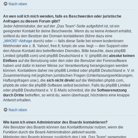
Nach oben
An wen soll ich mich wenden, falls es Beschwerden oder juristische
Anfragen zu diesem Forum gibt?
Jeder Administrator, der auf der „Das Team“-Seite aufgeführt ist, ist ein
geeigneter Kontakt für deine Beschwerde. Wenn du so keine Antwort erhältst,
solltest du den Besitzer der Domain kontaktieren (führe dazu eine
„WHOIS“-Abfrage
durch) oder — falls diese Seite bei einem kostenlosen
Webhoster wie z. B. Yahoo!, free.fr, funpic.de usw. liegt — den Support oder
den Abuse-Kontakt des betreffenden Dienstes. Bitte beachte, dass phpBB
Limited (phpBB.com) und phpBB Deutschland e. V. (phpBB.de)
absolut keinen
Einfluss
auf die Benutzung oder den oder die Benutzer der Forensoftware
haben und dafür in keiner Weise zur Verantwortung herangezogen werden
können. Kontaktiere daher nie phpBB Limited oder phpBB Deutschland e. V. in
Zusammenhang mit jeglichen juristischen Fragen (Unterlassungserklärungen,
Haftungsfragen usw.), die
sich nicht direkt
auf die Websiten phpbb.com,
phpbb.de oder die phpBB-Software selbst beziehen. Falls du phpBB Limited
oder phpBB Deutschland e. V. E-Mails schreibst, die die
Softwarenutzung
durch Dritte
betreffen, so wirst du, wenn überhaupt, höchstens eine knappe
Antwort erhalten.
Nach oben
Wie kann ich einen Administrator des Boards kontaktieren?
Alle Benutzer des Boards können das Kontaktformular nutzen, wenn die
Funktion durch die Board-Administration aktiviert wurde.
Mitglieder des Boards können zusätzlich den Link „Das Team“ verwenden.