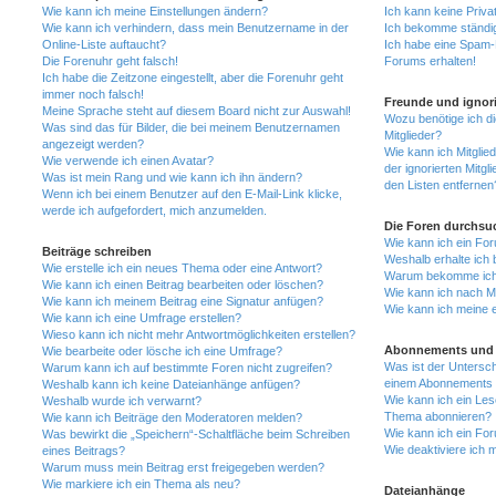
Wie kann ich meine Einstellungen ändern?
Ich kann keine Priva
Wie kann ich verhindern, dass mein Benutzername in der
Ich bekomme ständig
Online-Liste auftaucht?
Ich habe eine Spam-E
Die Forenuhr geht falsch!
Forums erhalten!
Ich habe die Zeitzone eingestellt, aber die Forenuhr geht
immer noch falsch!
Freunde und ignori
Meine Sprache steht auf diesem Board nicht zur Auswahl!
Wozu benötige ich di
Was sind das für Bilder, die bei meinem Benutzernamen
Mitglieder?
angezeigt werden?
Wie kann ich Mitglied
Wie verwende ich einen Avatar?
der ignorierten Mitg
Was ist mein Rang und wie kann ich ihn ändern?
den Listen entfernen
Wenn ich bei einem Benutzer auf den E-Mail-Link klicke,
werde ich aufgefordert, mich anzumelden.
Die Foren durchsu
Wie kann ich ein Fo
Beiträge schreiben
Weshalb erhalte ich 
Wie erstelle ich ein neues Thema oder eine Antwort?
Warum bekomme ich b
Wie kann ich einen Beitrag bearbeiten oder löschen?
Wie kann ich nach M
Wie kann ich meinem Beitrag eine Signatur anfügen?
Wie kann ich meine 
Wie kann ich eine Umfrage erstellen?
Wieso kann ich nicht mehr Antwortmöglichkeiten erstellen?
Abonnements und 
Wie bearbeite oder lösche ich eine Umfrage?
Was ist der Untersc
Warum kann ich auf bestimmte Foren nicht zugreifen?
einem Abonnements 
Weshalb kann ich keine Dateianhänge anfügen?
Wie kann ich ein Les
Weshalb wurde ich verwarnt?
Thema abonnieren?
Wie kann ich Beiträge den Moderatoren melden?
Wie kann ich ein Fo
Was bewirkt die „Speichern“-Schaltfläche beim Schreiben
Wie deaktiviere ich
eines Beitrags?
Warum muss mein Beitrag erst freigegeben werden?
Wie markiere ich ein Thema als neu?
Dateianhänge