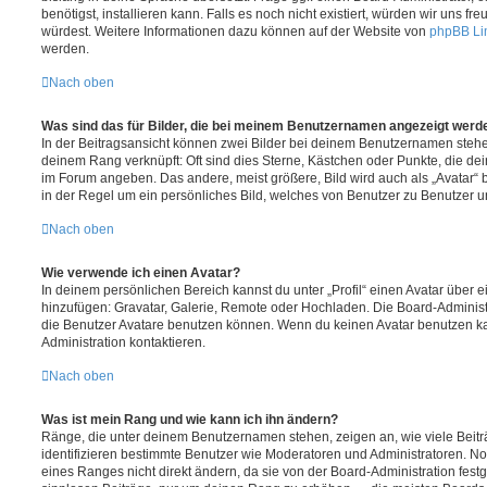
benötigst, installieren kann. Falls es noch nicht existiert, würden wir uns f
würdest. Weitere Informationen dazu können auf der Website von
phpBB Li
werden.
Nach oben
Was sind das für Bilder, die bei meinem Benutzernamen angezeigt werd
In der Beitragsansicht können zwei Bilder bei deinem Benutzernamen stehen.
deinem Rang verknüpft: Oft sind dies Sterne, Kästchen oder Punkte, die de
im Forum angeben. Das andere, meist größere, Bild wird auch als „Avatar“ b
in der Regel um ein persönliches Bild, welches von Benutzer zu Benutzer unt
Nach oben
Wie verwende ich einen Avatar?
In deinem persönlichen Bereich kannst du unter „Profil“ einen Avatar über 
hinzufügen: Gravatar, Galerie, Remote oder Hochladen. Die Board-Adminis
die Benutzer Avatare benutzen können. Wenn du keinen Avatar benutzen kan
Administration kontaktieren.
Nach oben
Was ist mein Rang und wie kann ich ihn ändern?
Ränge, die unter deinem Benutzernamen stehen, zeigen an, wie viele Beiträg
identifizieren bestimmte Benutzer wie Moderatoren und Administratoren. N
eines Ranges nicht direkt ändern, da sie von der Board-Administration festg