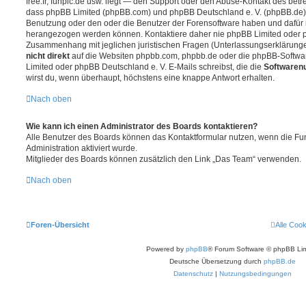
free.fr, funpic.de usw. liegt — den Support oder den Abuse-Kontakt des betr
dass phpBB Limited (phpBB.com) und phpBB Deutschland e. V. (phpBB.de
Benutzung oder den oder die Benutzer der Forensoftware haben und dafür 
herangezogen werden können. Kontaktiere daher nie phpBB Limited oder p
Zusammenhang mit jeglichen juristischen Fragen (Unterlassungserklärunge
nicht direkt
auf die Websiten phpbb.com, phpbb.de oder die phpBB-Softwar
Limited oder phpBB Deutschland e. V. E-Mails schreibst, die die
Softwarenu
wirst du, wenn überhaupt, höchstens eine knappe Antwort erhalten.
Nach oben
Wie kann ich einen Administrator des Boards kontaktieren?
Alle Benutzer des Boards können das Kontaktformular nutzen, wenn die Fun
Administration aktiviert wurde.
Mitglieder des Boards können zusätzlich den Link „Das Team“ verwenden.
Nach oben
Foren-Übersicht
Alle Coo
Powered by
phpBB
® Forum Software © phpBB Lim
Deutsche Übersetzung durch
phpBB.de
Datenschutz
|
Nutzungsbedingungen