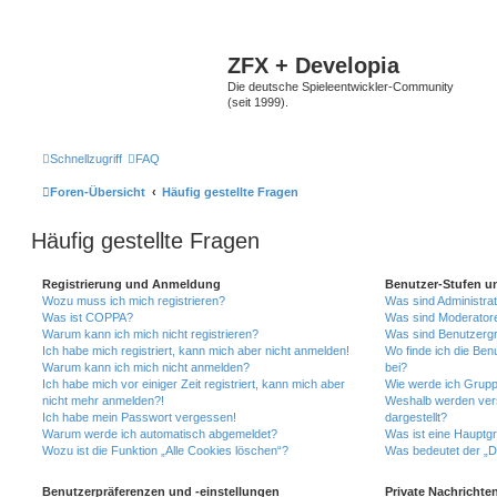
ZFX + Developia
Die deutsche Spieleentwickler-Community
(seit 1999).
Schnellzugriff
FAQ
Foren-Übersicht
Häufig gestellte Fragen
Häufig gestellte Fragen
Registrierung und Anmeldung
Benutzer-Stufen u
Wozu muss ich mich registrieren?
Was sind Administra
Was ist COPPA?
Was sind Moderator
Warum kann ich mich nicht registrieren?
Was sind Benutzerg
Ich habe mich registriert, kann mich aber nicht anmelden!
Wo finde ich die Ben
Warum kann ich mich nicht anmelden?
bei?
Ich habe mich vor einiger Zeit registriert, kann mich aber
Wie werde ich Grupp
nicht mehr anmelden?!
Weshalb werden ver
Ich habe mein Passwort vergessen!
dargestellt?
Warum werde ich automatisch abgemeldet?
Was ist eine Hauptg
Wozu ist die Funktion „Alle Cookies löschen“?
Was bedeutet der „Da
Benutzerpräferenzen und -einstellungen
Private Nachrichte