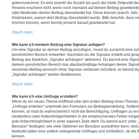
gekennzeichnet. Es wird sowohl die Anzahl als auch der letzte Zeitpunkt d
Hinweis erscheint nicht, wenn noch niemand auf deinen Beitrag geantwortet
oder Moderator deinen Beitrag überarbeitet hat. Diese können jedoch, falls s
hinterlassen, warum dein Beitrag überarbeitet wurde. Bitte beachte, dass n
löschen können, wenn bereits jemand darauf geantwortet hat.
Nach oben
Wie kann ich meinem Beitrag eine Signatur anfügen?
Um eine Signatur an deinen Beitrag anzufügen, musst du zunächst eine sol
persönlichen Bereich entwerfen. Nachdem du die Signatur erstellt und gesp
Beitrag das Kästchen „Signatur anhängen“ aktivieren. Du kannst eine Signa
deinem persönlichen Bereich das standardmäßige Anhängen deiner Signatu
einzelnen Beitrag dennoch ohne Signatur verfassen möchtest, so kannst du 
„Signatur anhängen“ wieder deaktivieren.
Nach oben
Wie kann ich eine Umfrage erstellen?
Wenn du ein neues Thema eröffnest oder den ersten Beitrag eines Themas be
„Umfrage erstellen“ unterhalb des Formulars zur Beitragserstellung. Solltes
können, so hast du wahrscheinlich nicht die Berechtigung, Umfragen zu erste
mindestens zwei Antwortmöglichkeiten in die entsprechenden Felder eingeb
jede Antwortmöglichkeit in einer eigenen Zeile steht. Du kannst auch unter
Benutzer“ festlegen, wie viele Optionen ein Benutzer auswählen kann, welche
bedeutet dabei eine zeitlich unbegrenzte Umfrage) und schließlich, ob die
können.