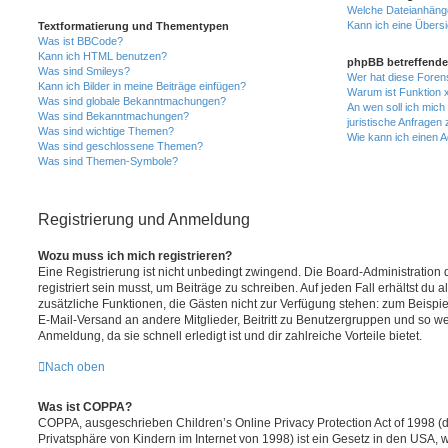
Welche Dateianhänge
Kann ich eine Übersi
Textformatierung und Thementypen
Was ist BBCode?
Kann ich HTML benutzen?
phpBB betreffende
Was sind Smileys?
Wer hat diese Foren
Kann ich Bilder in meine Beiträge einfügen?
Warum ist Funktion x
Was sind globale Bekanntmachungen?
An wen soll ich mic
Was sind Bekanntmachungen?
juristische Anfragen
Was sind wichtige Themen?
Wie kann ich einen A
Was sind geschlossene Themen?
Was sind Themen-Symbole?
Registrierung und Anmeldung
Wozu muss ich mich registrieren?
Eine Registrierung ist nicht unbedingt zwingend. Die Board-Administration
registriert sein musst, um Beiträge zu schreiben. Auf jeden Fall erhältst du als
zusätzliche Funktionen, die Gästen nicht zur Verfügung stehen: zum Beispiel
E-Mail-Versand an andere Mitglieder, Beitritt zu Benutzergruppen und so wei
Anmeldung, da sie schnell erledigt ist und dir zahlreiche Vorteile bietet.
Nach oben
Was ist COPPA?
COPPA, ausgeschrieben Children’s Online Privacy Protection Act of 1998 (
Privatsphäre von Kindern im Internet von 1998) ist ein Gesetz in den USA, w