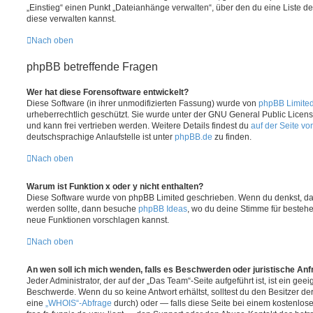
„Einstieg“ einen Punkt „Dateianhänge verwalten“, über den du eine Liste d
diese verwalten kannst.
Nach oben
phpBB betreffende Fragen
Wer hat diese Forensoftware entwickelt?
Diese Software (in ihrer unmodifizierten Fassung) wurde von
phpBB Limite
urheberrechtlich geschützt. Sie wurde unter der GNU General Public License
und kann frei vertrieben werden. Weitere Details findest du
auf der Seite v
deutschsprachige Anlaufstelle ist unter
phpBB.de
zu finden.
Nach oben
Warum ist Funktion x oder y nicht enthalten?
Diese Software wurde von phpBB Limited geschrieben. Wenn du denkst, das
werden sollte, dann besuche
phpBB Ideas
, wo du deine Stimme für beste
neue Funktionen vorschlagen kannst.
Nach oben
An wen soll ich mich wenden, falls es Beschwerden oder juristische An
Jeder Administrator, der auf der „Das Team“-Seite aufgeführt ist, ist ein geei
Beschwerde. Wenn du so keine Antwort erhältst, solltest du den Besitzer de
eine
„WHOIS“-Abfrage
durch) oder — falls diese Seite bei einem kostenlos