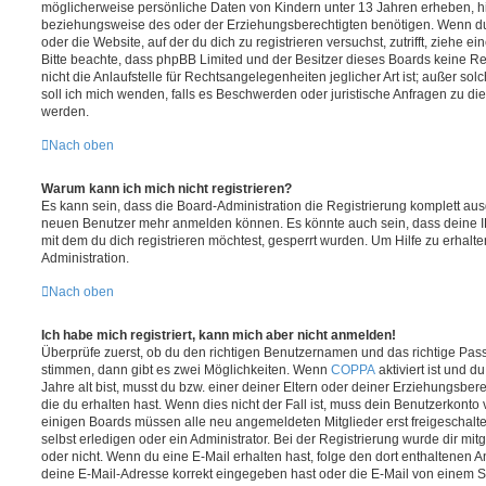
möglicherweise persönliche Daten von Kindern unter 13 Jahren erheben, h
beziehungsweise des oder der Erziehungsberechtigten benötigen. Wenn du di
oder die Website, auf der du dich zu registrieren versuchst, zutrifft, ziehe e
Bitte beachte, dass phpBB Limited und der Besitzer dieses Boards keine 
nicht die Anlaufstelle für Rechtsangelegenheiten jeglicher Art ist; außer so
soll ich mich wenden, falls es Beschwerden oder juristische Anfragen zu d
werden.
Nach oben
Warum kann ich mich nicht registrieren?
Es kann sein, dass die Board-Administration die Registrierung komplett ausg
neuen Benutzer mehr anmelden können. Es könnte auch sein, dass deine 
mit dem du dich registrieren möchtest, gesperrt wurden. Um Hilfe zu erhalt
Administration.
Nach oben
Ich habe mich registriert, kann mich aber nicht anmelden!
Überprüfe zuerst, ob du den richtigen Benutzernamen und das richtige Pa
stimmen, dann gibt es zwei Möglichkeiten. Wenn
COPPA
aktiviert ist und 
Jahre alt bist, musst du bzw. einer deiner Eltern oder deiner Erziehungsbe
die du erhalten hast. Wenn dies nicht der Fall ist, muss dein Benutzerkonto v
einigen Boards müssen alle neu angemeldeten Mitglieder erst freigeschalt
selbst erledigen oder ein Administrator. Bei der Registrierung wurde dir mitget
oder nicht. Wenn du eine E-Mail erhalten hast, folge den dort enthaltenen
deine E-Mail-Adresse korrekt eingegeben hast oder die E-Mail von einem S