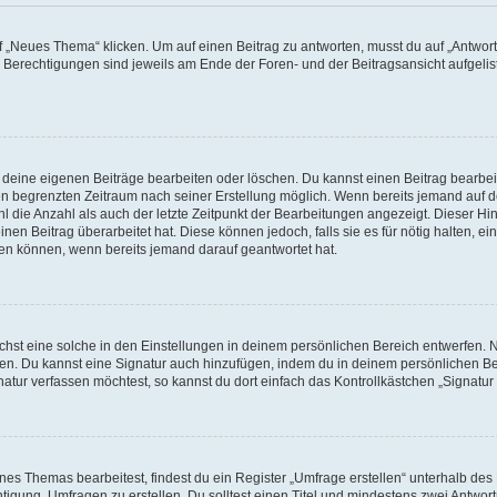
„Neues Thema“ klicken. Um auf einen Beitrag zu antworten, musst du auf „Antworte
e Berechtigungen sind jeweils am Ende der Foren- und der Beitragsansicht aufgeliste
r deine eigenen Beiträge bearbeiten oder löschen. Du kannst einen Beitrag bearbe
inen begrenzten Zeitraum nach seiner Erstellung möglich. Wenn bereits jemand auf de
 die Anzahl als auch der letzte Zeitpunkt der Bearbeitungen angezeigt. Dieser Hi
en Beitrag überarbeitet hat. Diese können jedoch, falls sie es für nötig halten, ei
hen können, wenn bereits jemand darauf geantwortet hat.
st eine solche in den Einstellungen in deinem persönlichen Bereich entwerfen. Na
eren. Du kannst eine Signatur auch hinzufügen, indem du in deinem persönlichen 
atur verfassen möchtest, so kannst du dort einfach das Kontrollkästchen „Signatu
s Themas bearbeitest, findest du ein Register „Umfrage erstellen“ unterhalb des F
htigung, Umfragen zu erstellen. Du solltest einen Titel und mindestens zwei Antwo