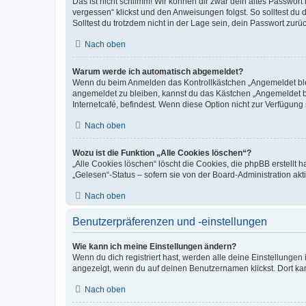
Das ist nicht schlimm! Wir können dir zwar dein altes Passwort
vergessen“ klickst und den Anweisungen folgst. So solltest du
Solltest du trotzdem nicht in der Lage sein, dein Passwort zur
Nach oben
Warum werde ich automatisch abgemeldet?
Wenn du beim Anmelden das Kontrollkästchen „Angemeldet bleib
angemeldet zu bleiben, kannst du das Kästchen „Angemeldet b
Internetcafé, befindest. Wenn diese Option nicht zur Verfügung
Nach oben
Wozu ist die Funktion „Alle Cookies löschen“?
„Alle Cookies löschen“ löscht die Cookies, die phpBB erstellt
„Gelesen“-Status – sofern sie von der Board-Administration ak
Nach oben
Benutzerpräferenzen und -einstellungen
Wie kann ich meine Einstellungen ändern?
Wenn du dich registriert hast, werden alle deine Einstellunge
angezeigt, wenn du auf deinen Benutzernamen klickst. Dort kan
Nach oben