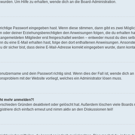
 wurden. Um Hilfe zu erhalten, wende dich an die Board-Administration.
 richtige Passwort eingegeben hast. Wenn diese stimmen, dann gibt es zwei Mögl
tern oder deiner Erziehungsberechtigten den Anweisungen folgen, die du erhalten ha
u angemeldeten Mitglieder erst freigeschaltet werden – entweder musst du dies selbs
. Wenn du eine E-Mail erhalten hast, folge den dort enthaltenen Anweisungen. Ansons
 dir sicher bist, dass deine E-Mail-Adresse korrekt eingegeben wurde, dann kontak
Benutzername und dein Passwort richtig sind. Wenn dies der Fall ist, wende dich a
ionsproblem mit der Website vorliegt, welches ein Administrator lösen muss.
icht mehr anmelden?!
erschieden Gründen deaktiviert oder gelöscht hat. Außerdem löschen viele Boards r
triere dich einfach erneut und nimm aktiv an den Diskussionen teil!