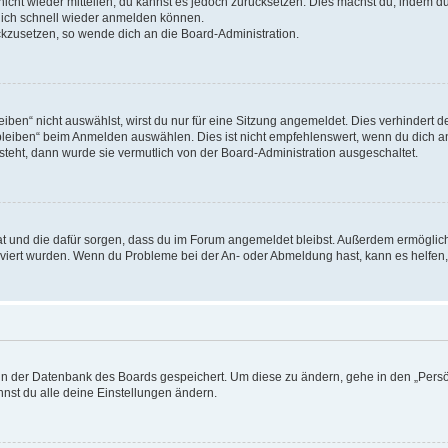
 nicht wieder mitteilen, du kannst es jedoch zurücksetzen. Dies machst du, indem 
 dich schnell wieder anmelden können.
ückzusetzen, so wende dich an die Board-Administration.
en“ nicht auswählst, wirst du nur für eine Sitzung angemeldet. Dies verhindert 
leiben“ beim Anmelden auswählen. Dies ist nicht empfehlenswert, wenn du dich an
 steht, dann wurde sie vermutlich von der Board-Administration ausgeschaltet.
 hat und die dafür sorgen, dass du im Forum angemeldet bleibst. Außerdem ermögli
tiviert wurden. Wenn du Probleme bei der An- oder Abmeldung hast, kann es helfen
n in der Datenbank des Boards gespeichert. Um diese zu ändern, gehe in den „Persö
nst du alle deine Einstellungen ändern.