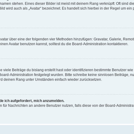
amen stehen. Eines dieser Bilder ist meist mit deinem Rang verknüpft: Oft sind di
ld wird auch als „Avatar“ bezeichnet. Es handelt sich hierbei in der Regel um ein
 Avatar über eine der folgenden vier Methoden hinzufügen: Gravatar, Galerie, Rem
en Avatar benutzen kannst, solltest du die Board-Administration kontaktieren.
viele Beiträge du bislang erstellt hast oder identifizieren bestimmte Benutzer w
 Board-Administration festgelegt wurden. Bitte schreibe keine sinnlosen Beiträge
wird deinen Rang unter Umständen einfach wieder zurücksetzen.
rde ich aufgefordert, mich anzumelden.
ion für Nachrichten an andere Benutzer nutzen, falls diese von der Board-Administ