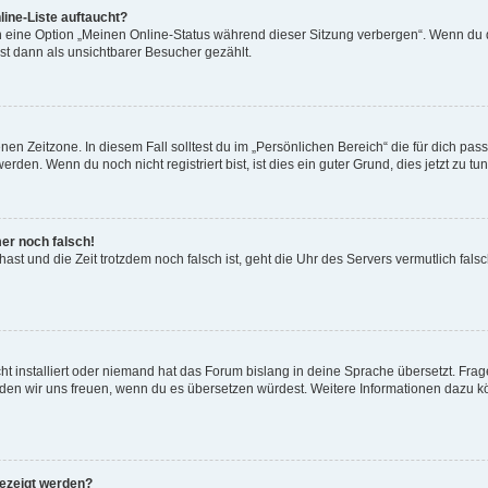
ine-Liste auftaucht?
n eine Option „Meinen Online-Status während dieser Sitzung verbergen“. Wenn du d
st dann als unsichtbarer Besucher gezählt.
en Zeitzone. In diesem Fall solltest du im „Persönlichen Bereich“ die für dich passe
den. Wenn du noch nicht registriert bist, ist dies ein guter Grund, dies jetzt zu tun
mer noch falsch!
t hast und die Zeit trotzdem noch falsch ist, geht die Uhr des Servers vermutlich fal
t installiert oder niemand hat das Forum bislang in deine Sprache übersetzt. Frag
, würden wir uns freuen, wenn du es übersetzen würdest. Weitere Informationen dazu
gezeigt werden?