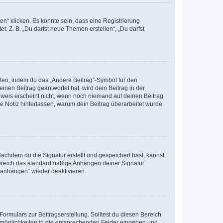
n“ klicken. Es könnte sein, dass eine Registrierung
t. Z. B. „Du darfst neue Themen erstellen“, „Du darfst
iten, indem du das „Ändere Beitrag“-Symbol für den
inen Beitrag geantwortet hat, wird dein Beitrag in der
nweis erscheint nicht, wenn noch niemand auf deinen Beitrag
ne Notiz hinterlassen, warum dein Beitrag überarbeitet wurde.
chdem du die Signatur erstellt und gespeichert hast, kannst
Bereich das standardmäßige Anhängen deiner Signatur
r anhängen“ wieder deaktivieren.
ormulars zur Beitragserstellung. Solltest du diesen Bereich
rtmöglichkeiten in die entsprechenden Felder eingeben und