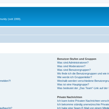
unity (seit 1999).
Benutzer-Stufen und Gruppen
Was sind Administratoren?
Was sind Moderatoren?
Was sind Benutzergruppen?
Wo finde ich die Benutzergruppen und wie tr
Wie werde ich Gruppenleiter?
anmelden?!
Weshalb werden verschiedene Benutzergrupp
Was ist eine Hauptgruppe?
Was bedeutet der „Das Team“-Link auf der S
Private Nachrichten
Ich kann keine Privaten Nachrichten versch
Ich bekomme ständig unerwünschte Private
auftaucht?
Ich habe eine Spam-E-Mail von einem Mitgli