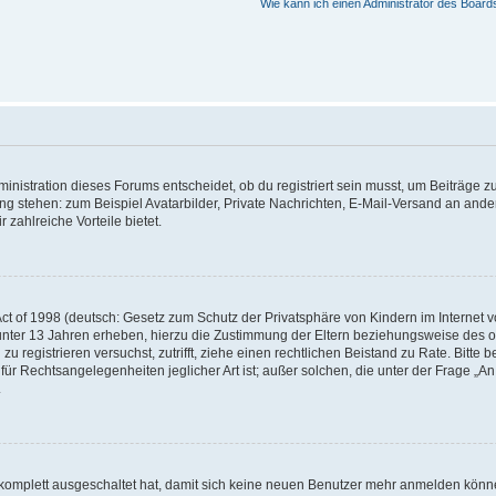
Wie kann ich einen Administrator des Board
istration dieses Forums entscheidet, ob du registriert sein musst, um Beiträge zu s
ung stehen: zum Beispiel Avatarbilder, Private Nachrichten, E-Mail-Versand an ander
 zahlreiche Vorteile bietet.
t of 1998 (deutsch: Gesetz zum Schutz der Privatsphäre von Kindern im Internet vo
unter 13 Jahren erheben, hierzu die Zustimmung der Eltern beziehungsweise des o
h zu registrieren versuchst, zutrifft, ziehe einen rechtlichen Beistand zu Rate. Bit
für Rechtsangelegenheiten jeglicher Art ist; außer solchen, die unter der Frage „
.
g komplett ausgeschaltet hat, damit sich keine neuen Benutzer mehr anmelden könn