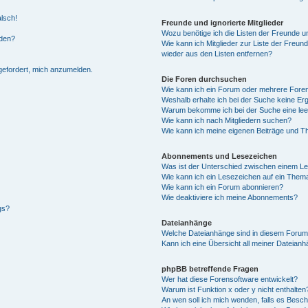
alsch!
Freunde und ignorierte Mitglieder
Wozu benötige ich die Listen der Freunde un
rden?
Wie kann ich Mitglieder zur Liste der Freund
wieder aus den Listen entfernen?
fgefordert, mich anzumelden.
Die Foren durchsuchen
Wie kann ich ein Forum oder mehrere For
Weshalb erhalte ich bei der Suche keine Er
Warum bekomme ich bei der Suche eine lee
Wie kann ich nach Mitgliedern suchen?
Wie kann ich meine eigenen Beiträge und T
Abonnements und Lesezeichen
Was ist der Unterschied zwischen einem L
Wie kann ich ein Lesezeichen auf ein Them
Wie kann ich ein Forum abonnieren?
Wie deaktiviere ich meine Abonnements?
gs?
Dateianhänge
Welche Dateianhänge sind in diesem Forum
Kann ich eine Übersicht all meiner Dateian
phpBB betreffende Fragen
Wer hat diese Forensoftware entwickelt?
Warum ist Funktion x oder y nicht enthalten
An wen soll ich mich wenden, falls es Besc