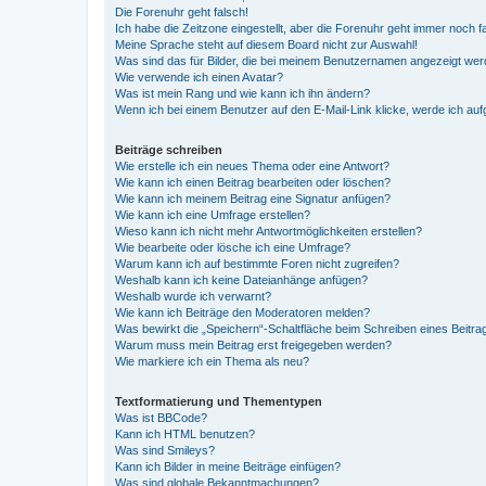
Die Forenuhr geht falsch!
Ich habe die Zeitzone eingestellt, aber die Forenuhr geht immer noch f
Meine Sprache steht auf diesem Board nicht zur Auswahl!
Was sind das für Bilder, die bei meinem Benutzernamen angezeigt we
Wie verwende ich einen Avatar?
Was ist mein Rang und wie kann ich ihn ändern?
Wenn ich bei einem Benutzer auf den E-Mail-Link klicke, werde ich au
Beiträge schreiben
Wie erstelle ich ein neues Thema oder eine Antwort?
Wie kann ich einen Beitrag bearbeiten oder löschen?
Wie kann ich meinem Beitrag eine Signatur anfügen?
Wie kann ich eine Umfrage erstellen?
Wieso kann ich nicht mehr Antwortmöglichkeiten erstellen?
Wie bearbeite oder lösche ich eine Umfrage?
Warum kann ich auf bestimmte Foren nicht zugreifen?
Weshalb kann ich keine Dateianhänge anfügen?
Weshalb wurde ich verwarnt?
Wie kann ich Beiträge den Moderatoren melden?
Was bewirkt die „Speichern“-Schaltfläche beim Schreiben eines Beitra
Warum muss mein Beitrag erst freigegeben werden?
Wie markiere ich ein Thema als neu?
Textformatierung und Thementypen
Was ist BBCode?
Kann ich HTML benutzen?
Was sind Smileys?
Kann ich Bilder in meine Beiträge einfügen?
Was sind globale Bekanntmachungen?