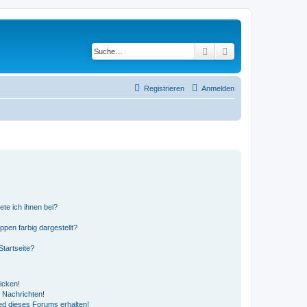
Suche
Erweiterte Suche
Registrieren
Anmelden
ete ich ihnen bei?
en farbig dargestellt?
tartseite?
icken!
 Nachrichten!
ed dieses Forums erhalten!