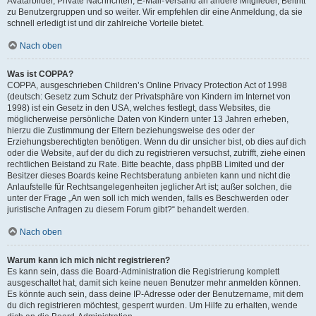
Avatarbilder, Private Nachrichten, E-Mail-Versand an andere Mitglieder, Beitritt
zu Benutzergruppen und so weiter. Wir empfehlen dir eine Anmeldung, da sie
schnell erledigt ist und dir zahlreiche Vorteile bietet.
Nach oben
Was ist COPPA?
COPPA, ausgeschrieben Children’s Online Privacy Protection Act of 1998
(deutsch: Gesetz zum Schutz der Privatsphäre von Kindern im Internet von
1998) ist ein Gesetz in den USA, welches festlegt, dass Websites, die
möglicherweise persönliche Daten von Kindern unter 13 Jahren erheben,
hierzu die Zustimmung der Eltern beziehungsweise des oder der
Erziehungsberechtigten benötigen. Wenn du dir unsicher bist, ob dies auf dich
oder die Website, auf der du dich zu registrieren versuchst, zutrifft, ziehe einen
rechtlichen Beistand zu Rate. Bitte beachte, dass phpBB Limited und der
Besitzer dieses Boards keine Rechtsberatung anbieten kann und nicht die
Anlaufstelle für Rechtsangelegenheiten jeglicher Art ist; außer solchen, die
unter der Frage „An wen soll ich mich wenden, falls es Beschwerden oder
juristische Anfragen zu diesem Forum gibt?“ behandelt werden.
Nach oben
Warum kann ich mich nicht registrieren?
Es kann sein, dass die Board-Administration die Registrierung komplett
ausgeschaltet hat, damit sich keine neuen Benutzer mehr anmelden können.
Es könnte auch sein, dass deine IP-Adresse oder der Benutzername, mit dem
du dich registrieren möchtest, gesperrt wurden. Um Hilfe zu erhalten, wende