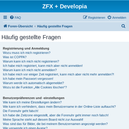
ZFX + Developia
FAQ
Registrieren
Anmelden
S
Foren-Übersicht
Häufig gestellte Fragen
u
Häufig gestellte Fragen
c
h
Registrierung und Anmeldung
Wozu muss ich mich registrieren?
e
Was ist COPPA?
Warum kann ich mich nicht registrieren?
Ich habe mich registriert, kann mich aber nicht anmelden!
Warum kann ich mich nicht anmelden?
Ich habe mich vor einiger Zeit registriert, kann mich aber nicht mehr anmelden?!
Ich habe mein Passwort vergessen!
Warum werde ich automatisch abgemeldet?
Wozu ist die Funktion „Alle Cookies löschen“?
Benutzerpräferenzen und -einstellungen
Wie kann ich meine Einstellungen ändern?
Wie kann ich verhindern, dass mein Benutzername in der Online-Liste auftaucht?
Die Forenuhr geht falsch!
Ich habe die Zeitzone eingestellt, aber die Forenuhr geht immer noch falsch!
Meine Sprache steht auf diesem Board nicht zur Auswahl!
Was sind das für Bilder, die bei meinem Benutzernamen angezeigt werden?
Wie verwende ich einen Avatar?