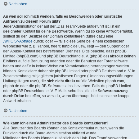
Nach oben
An wen soll ich mich wenden, falls es Beschwerden oder juristische
Anfragen zu diesem Forum gibt?
Jeder Administrator, der auf der „Das Team“-Seite aufgeführt ist, ist ein
geeigneter Kontakt für deine Beschwerde. Wenn du so keine Antwort erhältst,
solltest du den Besitzer der Domain kontaktieren (führe dazu eine
„WHOIS“-Abfrage
durch) oder — falls diese Seite bei einem kostenlosen
Webhoster wie z. B. Yahoo!, free.fr, funpic.de usw. liegt — den Support oder
den Abuse-Kontakt des betreffenden Dienstes. Bitte beachte, dass phpBB
Limited (phpBB.com) und phpBB Deutschland e. V. (phpBB.de)
absolut keinen
Einfluss
auf die Benutzung oder den oder die Benutzer der Forensoftware
haben und dafür in keiner Weise zur Verantwortung herangezogen werden
können. Kontaktiere daher nie phpBB Limited oder phpBB Deutschland e. V. in
Zusammenhang mit jeglichen juristischen Fragen (Unterlassungserklärungen,
Haftungsfragen usw.), die
sich nicht direkt
auf die Websiten phpbb.com,
phpbb.de oder die phpBB-Software selbst beziehen. Falls du phpBB Limited
oder phpBB Deutschland e. V. E-Mails schreibst, die die
Softwarenutzung
durch Dritte
betreffen, so wirst du, wenn überhaupt, höchstens eine knappe
Antwort erhalten.
Nach oben
Wie kann ich einen Administrator des Boards kontaktieren?
Alle Benutzer des Boards können das Kontaktformular nutzen, wenn die
Funktion durch die Board-Administration aktiviert wurde.
Mitglieder des Boards können zusätzlich den Link „Das Team“ verwenden.