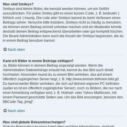
Was sind Smileys?
Smileys sind kleine Bilder, die benutzt werden können, um ein Gefühl
auszudrücken. Für jeden Smiley gibt es einen kurzen Code, z. B. bedeutet :)
fröhlich und :( traurig. Die Liste aller Smileys kannst du beim Verfassen eines
Beitrags sehen. Versuche bitte trotzdem, Smileys nicht zu häufig zu benutzen,
sie können einen Beitrag schnell unlesbar machen und ein Moderator könnte
deshalb deinen Beitrag entsprechend überarbeiten oder gar komplett löschen.
Die Board-Administration kann auch die Anzahl der Smileys begrenzen, die du
in einem Beitrag benutzen kannst.
Nach oben
Kann ich Bilder in meine Beiträge einfügen?
Ja, Bilder können in deinem Beitrag angezeigt werden. Wenn die
Administration Dateianhänge erlaubt hat, kannst du das Bild auch direkt
hochladen. Ansonsten musst du zu einem Bild verlinken, das auf einem
öffentlich zugänglichen Server liegt, z. B. http://www.domain.tld/mein-bild.gif.
Du kannst weder Bilder verlinken, die sich auf deinem eigenen PC befinden
(außer es ist ein öffentlich zugänglicher Server), noch zu Bildern, die nur nach
einer Anmeldung verfügbar sind, z. B. Hotmail- oder Yahoo-Mailboxen, mit
einem Passwort geschützte Seiten usw. Um das Bild anzuzeigen, benutze den
BBCode-Tag „[img]“.
Nach oben
Was sind globale Bekanntmachungen?
Globale Bekanntmachungen beinhalten wichtige Informationen, deshalb