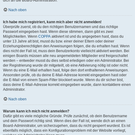
dich an die Board-Administration.
Nach oben
Ich habe mich registriert, kann mich aber nicht anmelden!
Überprüfe zuerst, ob du den richtigen Benutzernamen und das richtige
Passwort eingegeben hast. Wenn diese stimmen, dann gibt es zwei
Möglichkeiten. Wenn
COPPA
aktiviert ist und du angegeben hast, dass du
unter 13 Jahre alt bist, musst du bzw. einer deiner Eltern oder deiner
Erziehungsberechtigten den Anweisungen folgen, die du erhalten hast. Wenn
dies nicht der Fall ist, muss dein Benutzerkonto vielleicht aktiviert werden. Bei
einigen Boards müssen alle neu angemeldeten Mitglieder erst freigeschaltet
werden – entweder musst du dies selbst erledigen oder ein Administrator. Bei
der Registrierung wurde dir mitgeteilt, ob eine Aktivierung nötig ist oder nicht.
Wenn du eine E-Mail erhalten hast, folge den dort enthaltenen Anweisungen.
Ansonsten prüfe, ob du deine E-Mail-Adresse korrekt eingegeben hast oder
die E-Mail von einem Spam-Filter blockiert wurde. Wenn du dir sicher bist,
dass deine E-Mail-Adresse korrekt eingegeben wurde, dann kontaktiere einen
Administrator.
Nach oben
Warum kann ich mich nicht anmelden?
Dafür gibt es viele mögliche Gründe. Prüfe zunächst, ob dein Benutzername
und dein Passwort richtig sind. Wenn dies der Fall ist, wende dich an einen
Board-Administrator, um sicherzugehen, dass du nicht gesperrt wurdest. Es ist
ebenfalls möglich, dass ein Konfigurationsproblem mit der Website vorliegt,