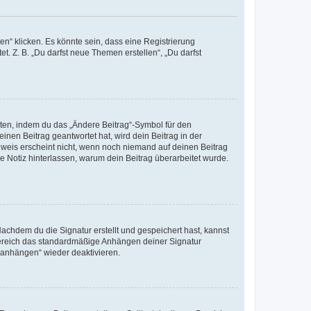
n“ klicken. Es könnte sein, dass eine Registrierung
t. Z. B. „Du darfst neue Themen erstellen“, „Du darfst
iten, indem du das „Ändere Beitrag“-Symbol für den
inen Beitrag geantwortet hat, wird dein Beitrag in der
nweis erscheint nicht, wenn noch niemand auf deinen Beitrag
ne Notiz hinterlassen, warum dein Beitrag überarbeitet wurde.
chdem du die Signatur erstellt und gespeichert hast, kannst
Bereich das standardmäßige Anhängen deiner Signatur
r anhängen“ wieder deaktivieren.