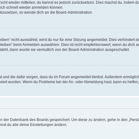
 nicht wieder mitteilen, du kannst es jedoch zurücksetzen. Dies machst du, indem 
 dich schnell wieder anmelden können.
ückzusetzen, so wende dich an die Board-Administration.
en“ nicht auswählst, wirst du nur für eine Sitzung angemeldet. Dies verhindert 
leiben“ beim Anmelden auswählen. Dies ist nicht empfehlenswert, wenn du dich an
 steht, dann wurde sie vermutlich von der Board-Administration ausgeschaltet.
 hat und die dafür sorgen, dass du im Forum angemeldet bleibst. Außerdem ermögli
tiviert wurden. Wenn du Probleme bei der An- oder Abmeldung hast, kann es helfen
n in der Datenbank des Boards gespeichert. Um diese zu ändern, gehe in den „Persö
nst du alle deine Einstellungen ändern.