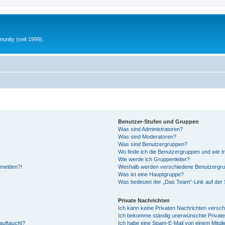
unity (seit 1999).
Benutzer-Stufen und Gruppen
Was sind Administratoren?
Was sind Moderatoren?
Was sind Benutzergruppen?
Wo finde ich die Benutzergruppen und wie tr
Wie werde ich Gruppenleiter?
anmelden?!
Weshalb werden verschiedene Benutzergrupp
Was ist eine Hauptgruppe?
Was bedeutet der „Das Team“-Link auf der S
Private Nachrichten
Ich kann keine Privaten Nachrichten versch
Ich bekomme ständig unerwünschte Private
auftaucht?
Ich habe eine Spam-E-Mail von einem Mitgli