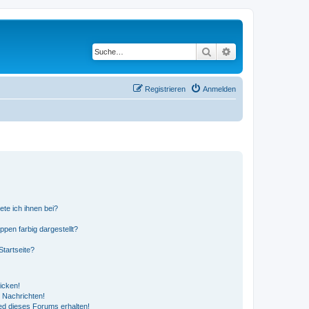
Suche
Erweiterte Suche
Registrieren
Anmelden
ete ich ihnen bei?
en farbig dargestellt?
tartseite?
icken!
 Nachrichten!
ed dieses Forums erhalten!