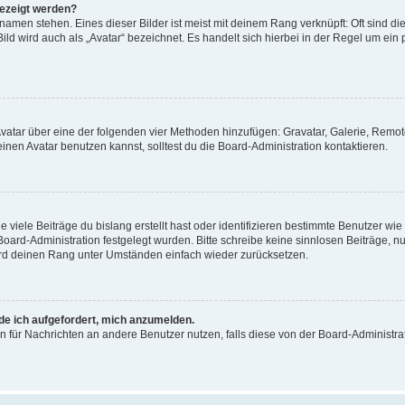
gezeigt werden?
amen stehen. Eines dieser Bilder ist meist mit deinem Rang verknüpft: Oft sind di
ld wird auch als „Avatar“ bezeichnet. Es handelt sich hierbei in der Regel um ein
 Avatar über eine der folgenden vier Methoden hinzufügen: Gravatar, Galerie, Rem
en Avatar benutzen kannst, solltest du die Board-Administration kontaktieren.
viele Beiträge du bislang erstellt hast oder identifizieren bestimmte Benutzer w
 Board-Administration festgelegt wurden. Bitte schreibe keine sinnlosen Beiträge
wird deinen Rang unter Umständen einfach wieder zurücksetzen.
rde ich aufgefordert, mich anzumelden.
ion für Nachrichten an andere Benutzer nutzen, falls diese von der Board-Administ