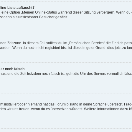
ine-Liste auftaucht?
n eine Option „Meinen Online-Status während dieser Sitzung verbergen“. Wenn du d
st dann als unsichtbarer Besucher gezählt.
en Zeitzone. In diesem Fall solltest du im „Persönlichen Bereich“ die für dich passe
den. Wenn du noch nicht registriert bist, ist dies ein guter Grund, dies jetzt zu tun
mer noch falsch!
t hast und die Zeit trotzdem noch falsch ist, geht die Uhr des Servers vermutlich fal
t installiert oder niemand hat das Forum bislang in deine Sprache übersetzt. Frag
, würden wir uns freuen, wenn du es übersetzen würdest. Weitere Informationen dazu