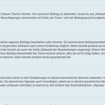
„Neues Thema“ klicken. Um auf einen Beitrag zu antworten, musst du auf „Antworte
e Berechtigungen sind jeweils am Ende der Foren- und der Beitragsansicht aufgeliste
r deine eigenen Beiträge bearbeiten oder löschen. Du kannst einen Beitrag bearbe
inen begrenzten Zeitraum nach seiner Erstellung möglich. Wenn bereits jemand auf de
 die Anzahl als auch der letzte Zeitpunkt der Bearbeitungen angezeigt. Dieser Hi
en Beitrag überarbeitet hat. Diese können jedoch, falls sie es für nötig halten, ei
hen können, wenn bereits jemand darauf geantwortet hat.
st eine solche in den Einstellungen in deinem persönlichen Bereich entwerfen. Na
eren. Du kannst eine Signatur auch hinzufügen, indem du in deinem persönlichen 
atur verfassen möchtest, so kannst du dort einfach das Kontrollkästchen „Signatu