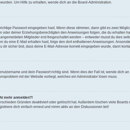
 wurden. Um Hilfe zu erhalten, wende dich an die Board-Administration.
 richtige Passwort eingegeben hast. Wenn diese stimmen, dann gibt es zwei Mögl
tern oder deiner Erziehungsberechtigten den Anweisungen folgen, die du erhalten ha
u angemeldeten Mitglieder erst freigeschaltet werden – entweder musst du dies selbs
. Wenn du eine E-Mail erhalten hast, folge den dort enthaltenen Anweisungen. Ansons
 dir sicher bist, dass deine E-Mail-Adresse korrekt eingegeben wurde, dann kontak
Benutzername und dein Passwort richtig sind. Wenn dies der Fall ist, wende dich a
ionsproblem mit der Website vorliegt, welches ein Administrator lösen muss.
icht mehr anmelden?!
erschieden Gründen deaktiviert oder gelöscht hat. Außerdem löschen viele Boards r
triere dich einfach erneut und nimm aktiv an den Diskussionen teil!