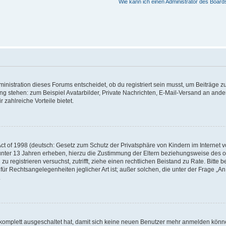
Wie kann ich einen Administrator des Board
istration dieses Forums entscheidet, ob du registriert sein musst, um Beiträge zu s
ung stehen: zum Beispiel Avatarbilder, Private Nachrichten, E-Mail-Versand an ander
 zahlreiche Vorteile bietet.
t of 1998 (deutsch: Gesetz zum Schutz der Privatsphäre von Kindern im Internet vo
unter 13 Jahren erheben, hierzu die Zustimmung der Eltern beziehungsweise des o
h zu registrieren versuchst, zutrifft, ziehe einen rechtlichen Beistand zu Rate. Bit
für Rechtsangelegenheiten jeglicher Art ist; außer solchen, die unter der Frage „
.
g komplett ausgeschaltet hat, damit sich keine neuen Benutzer mehr anmelden könn