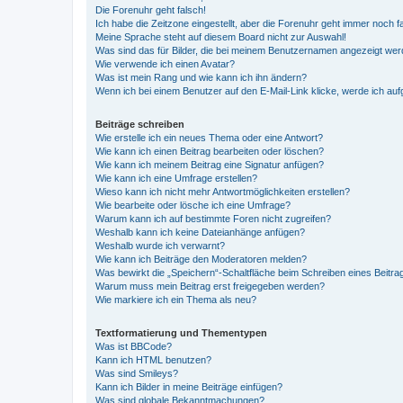
Die Forenuhr geht falsch!
Ich habe die Zeitzone eingestellt, aber die Forenuhr geht immer noch f
Meine Sprache steht auf diesem Board nicht zur Auswahl!
Was sind das für Bilder, die bei meinem Benutzernamen angezeigt we
Wie verwende ich einen Avatar?
Was ist mein Rang und wie kann ich ihn ändern?
Wenn ich bei einem Benutzer auf den E-Mail-Link klicke, werde ich au
Beiträge schreiben
Wie erstelle ich ein neues Thema oder eine Antwort?
Wie kann ich einen Beitrag bearbeiten oder löschen?
Wie kann ich meinem Beitrag eine Signatur anfügen?
Wie kann ich eine Umfrage erstellen?
Wieso kann ich nicht mehr Antwortmöglichkeiten erstellen?
Wie bearbeite oder lösche ich eine Umfrage?
Warum kann ich auf bestimmte Foren nicht zugreifen?
Weshalb kann ich keine Dateianhänge anfügen?
Weshalb wurde ich verwarnt?
Wie kann ich Beiträge den Moderatoren melden?
Was bewirkt die „Speichern“-Schaltfläche beim Schreiben eines Beitra
Warum muss mein Beitrag erst freigegeben werden?
Wie markiere ich ein Thema als neu?
Textformatierung und Thementypen
Was ist BBCode?
Kann ich HTML benutzen?
Was sind Smileys?
Kann ich Bilder in meine Beiträge einfügen?
Was sind globale Bekanntmachungen?