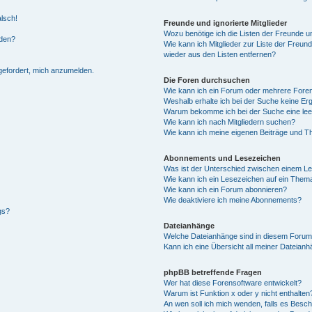
alsch!
Freunde und ignorierte Mitglieder
Wozu benötige ich die Listen der Freunde un
rden?
Wie kann ich Mitglieder zur Liste der Freund
wieder aus den Listen entfernen?
fgefordert, mich anzumelden.
Die Foren durchsuchen
Wie kann ich ein Forum oder mehrere For
Weshalb erhalte ich bei der Suche keine Er
Warum bekomme ich bei der Suche eine lee
Wie kann ich nach Mitgliedern suchen?
Wie kann ich meine eigenen Beiträge und T
Abonnements und Lesezeichen
Was ist der Unterschied zwischen einem L
Wie kann ich ein Lesezeichen auf ein Them
Wie kann ich ein Forum abonnieren?
Wie deaktiviere ich meine Abonnements?
gs?
Dateianhänge
Welche Dateianhänge sind in diesem Forum
Kann ich eine Übersicht all meiner Dateian
phpBB betreffende Fragen
Wer hat diese Forensoftware entwickelt?
Warum ist Funktion x oder y nicht enthalten
An wen soll ich mich wenden, falls es Besc