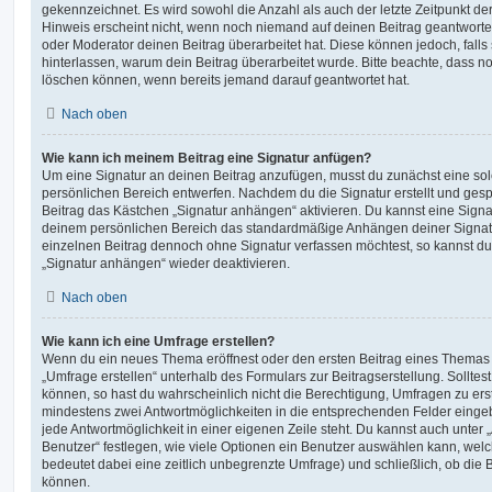
gekennzeichnet. Es wird sowohl die Anzahl als auch der letzte Zeitpunkt d
Hinweis erscheint nicht, wenn noch niemand auf deinen Beitrag geantwortet
oder Moderator deinen Beitrag überarbeitet hat. Diese können jedoch, falls s
hinterlassen, warum dein Beitrag überarbeitet wurde. Bitte beachte, dass n
löschen können, wenn bereits jemand darauf geantwortet hat.
Nach oben
Wie kann ich meinem Beitrag eine Signatur anfügen?
Um eine Signatur an deinen Beitrag anzufügen, musst du zunächst eine sol
persönlichen Bereich entwerfen. Nachdem du die Signatur erstellt und gesp
Beitrag das Kästchen „Signatur anhängen“ aktivieren. Du kannst eine Signa
deinem persönlichen Bereich das standardmäßige Anhängen deiner Signatu
einzelnen Beitrag dennoch ohne Signatur verfassen möchtest, so kannst du 
„Signatur anhängen“ wieder deaktivieren.
Nach oben
Wie kann ich eine Umfrage erstellen?
Wenn du ein neues Thema eröffnest oder den ersten Beitrag eines Themas be
„Umfrage erstellen“ unterhalb des Formulars zur Beitragserstellung. Solltes
können, so hast du wahrscheinlich nicht die Berechtigung, Umfragen zu erste
mindestens zwei Antwortmöglichkeiten in die entsprechenden Felder eingeb
jede Antwortmöglichkeit in einer eigenen Zeile steht. Du kannst auch unter
Benutzer“ festlegen, wie viele Optionen ein Benutzer auswählen kann, welche
bedeutet dabei eine zeitlich unbegrenzte Umfrage) und schließlich, ob die
können.