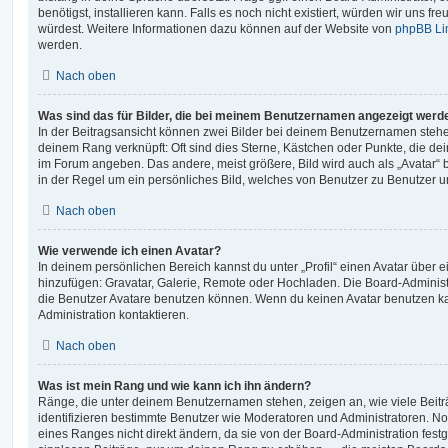
benötigst, installieren kann. Falls es noch nicht existiert, würden wir uns f
würdest. Weitere Informationen dazu können auf der Website von
phpBB Li
werden.
Nach oben
Was sind das für Bilder, die bei meinem Benutzernamen angezeigt werd
In der Beitragsansicht können zwei Bilder bei deinem Benutzernamen stehen.
deinem Rang verknüpft: Oft sind dies Sterne, Kästchen oder Punkte, die de
im Forum angeben. Das andere, meist größere, Bild wird auch als „Avatar“ b
in der Regel um ein persönliches Bild, welches von Benutzer zu Benutzer unt
Nach oben
Wie verwende ich einen Avatar?
In deinem persönlichen Bereich kannst du unter „Profil“ einen Avatar über 
hinzufügen: Gravatar, Galerie, Remote oder Hochladen. Die Board-Adminis
die Benutzer Avatare benutzen können. Wenn du keinen Avatar benutzen kan
Administration kontaktieren.
Nach oben
Was ist mein Rang und wie kann ich ihn ändern?
Ränge, die unter deinem Benutzernamen stehen, zeigen an, wie viele Beiträg
identifizieren bestimmte Benutzer wie Moderatoren und Administratoren. N
eines Ranges nicht direkt ändern, da sie von der Board-Administration festg