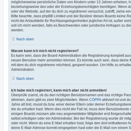
möglicherweise persönliche Daten von Kindern unter 13 Jahren erheben, h
beziehungsweise des oder der Erziehungsberechtigten benötigen. Wenn du di
oder die Website, auf der du dich zu registrieren versuchst, zutrifft, ziehe e
Bitte beachte, dass phpBB Limited und der Besitzer dieses Boards keine 
nicht die Anlaufstelle für Rechtsangelegenheiten jeglicher Art ist; außer so
soll ich mich wenden, falls es Beschwerden oder juristische Anfragen zu d
werden.
Nach oben
Warum kann ich mich nicht registrieren?
Es kann sein, dass die Board-Administration die Registrierung komplett ausg
neuen Benutzer mehr anmelden können. Es könnte auch sein, dass deine 
mit dem du dich registrieren möchtest, gesperrt wurden. Um Hilfe zu erhalt
Administration.
Nach oben
Ich habe mich registriert, kann mich aber nicht anmelden!
Überprüfe zuerst, ob du den richtigen Benutzernamen und das richtige Pa
stimmen, dann gibt es zwei Möglichkeiten. Wenn
COPPA
aktiviert ist und 
Jahre alt bist, musst du bzw. einer deiner Eltern oder deiner Erziehungsbe
die du erhalten hast. Wenn dies nicht der Fall ist, muss dein Benutzerkonto v
einigen Boards müssen alle neu angemeldeten Mitglieder erst freigeschalt
selbst erledigen oder ein Administrator. Bei der Registrierung wurde dir mitget
oder nicht. Wenn du eine E-Mail erhalten hast, folge den dort enthaltenen
deine E-Mail-Adresse korrekt eingegeben hast oder die E-Mail von einem S