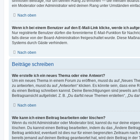
sinnlosen Beiträge, nur um deinen Rang zu erhöhen — die meisten Boards 
ein Moderator oder Administrator wird deinen Rang unter Umständen einfa
Nach oben
Wenn ich bei einem Benutzer auf den E-Mail-Link klicke, werde ich aufg
Nur registrierte Benutzer dürfen die foreninterne E-Mail-Funktion für Nachr
falls diese von der Board-Administration freigeschaltet wurde. Diese Maßn
Systems durch Gäste verhindern.
Nach oben
Beiträge schreiben
Wie erstelle ich ein neues Thema oder eine Antwort?
Um ein neues Thema in einem Forum zu eröffnen, musst du auf „Neues Them
zu antworten, musst du auf „Antworten“ klicken. Es könnte sein, dass eine Reg
du einen Beitrag schreiben kannst. Deine Berechtigungen sind jeweils am 
Beitragsansicht aufgelistet. Z. B. „Du darfst neue Themen erstellen“, „Du da
Nach oben
Wie kann ich einen Beitrag bearbeiten oder löschen?
Wenn du nicht Administrator oder Moderator bist, kannst du nur deine eige
löschen. Du kannst einen Beitrag bearbeiten, indem du das „Ändere Beitr
Beitrag anklickst; eventuell ist dies nur für einen begrenzten Zeitraum nac
bereits jemand auf deinen Beitrag geantwortet hat, wird dein Beitrag in der