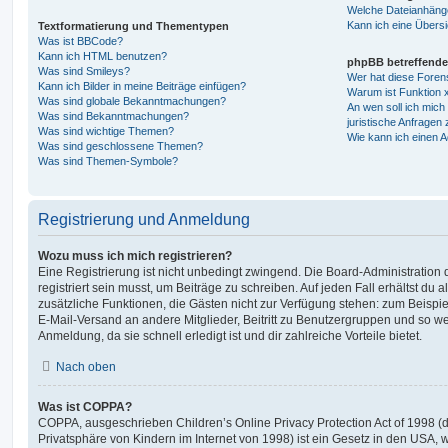
Welche Dateianhänge
Kann ich eine Übersi
Textformatierung und Thementypen
Was ist BBCode?
Kann ich HTML benutzen?
phpBB betreffende
Was sind Smileys?
Wer hat diese Foren
Kann ich Bilder in meine Beiträge einfügen?
Warum ist Funktion x
Was sind globale Bekanntmachungen?
An wen soll ich mic
Was sind Bekanntmachungen?
juristische Anfragen
Was sind wichtige Themen?
Wie kann ich einen A
Was sind geschlossene Themen?
Was sind Themen-Symbole?
Registrierung und Anmeldung
Wozu muss ich mich registrieren?
Eine Registrierung ist nicht unbedingt zwingend. Die Board-Administration
registriert sein musst, um Beiträge zu schreiben. Auf jeden Fall erhältst du als
zusätzliche Funktionen, die Gästen nicht zur Verfügung stehen: zum Beispiel
E-Mail-Versand an andere Mitglieder, Beitritt zu Benutzergruppen und so wei
Anmeldung, da sie schnell erledigt ist und dir zahlreiche Vorteile bietet.
Nach oben
Was ist COPPA?
COPPA, ausgeschrieben Children’s Online Privacy Protection Act of 1998 (
Privatsphäre von Kindern im Internet von 1998) ist ein Gesetz in den USA, w