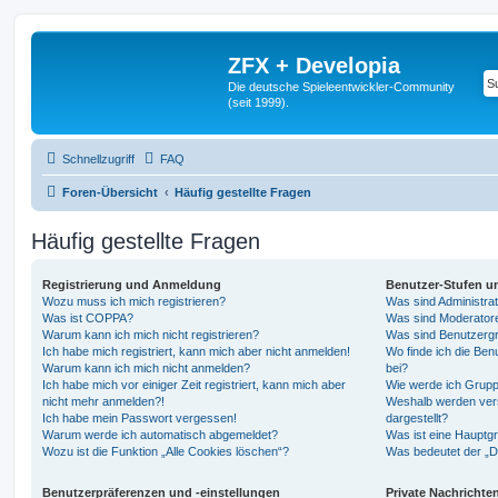
ZFX + Developia
Die deutsche Spieleentwickler-Community
(seit 1999).
Schnellzugriff
FAQ
Foren-Übersicht
Häufig gestellte Fragen
Häufig gestellte Fragen
Registrierung und Anmeldung
Benutzer-Stufen u
Wozu muss ich mich registrieren?
Was sind Administra
Was ist COPPA?
Was sind Moderator
Warum kann ich mich nicht registrieren?
Was sind Benutzerg
Ich habe mich registriert, kann mich aber nicht anmelden!
Wo finde ich die Ben
Warum kann ich mich nicht anmelden?
bei?
Ich habe mich vor einiger Zeit registriert, kann mich aber
Wie werde ich Grupp
nicht mehr anmelden?!
Weshalb werden ver
Ich habe mein Passwort vergessen!
dargestellt?
Warum werde ich automatisch abgemeldet?
Was ist eine Hauptg
Wozu ist die Funktion „Alle Cookies löschen“?
Was bedeutet der „Da
Benutzerpräferenzen und -einstellungen
Private Nachrichte