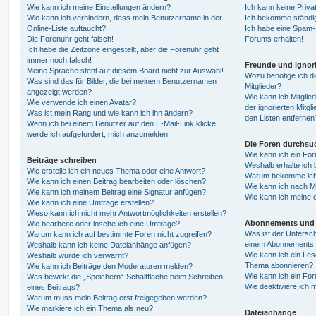
Wie kann ich meine Einstellungen ändern?
Ich kann keine Priva
Wie kann ich verhindern, dass mein Benutzername in der
Ich bekomme ständig
Online-Liste auftaucht?
Ich habe eine Spam-E
Die Forenuhr geht falsch!
Forums erhalten!
Ich habe die Zeitzone eingestellt, aber die Forenuhr geht
immer noch falsch!
Freunde und ignori
Meine Sprache steht auf diesem Board nicht zur Auswahl!
Wozu benötige ich di
Was sind das für Bilder, die bei meinem Benutzernamen
Mitglieder?
angezeigt werden?
Wie kann ich Mitglied
Wie verwende ich einen Avatar?
der ignorierten Mitg
Was ist mein Rang und wie kann ich ihn ändern?
den Listen entfernen
Wenn ich bei einem Benutzer auf den E-Mail-Link klicke,
werde ich aufgefordert, mich anzumelden.
Die Foren durchsu
Wie kann ich ein Fo
Beiträge schreiben
Weshalb erhalte ich 
Wie erstelle ich ein neues Thema oder eine Antwort?
Warum bekomme ich b
Wie kann ich einen Beitrag bearbeiten oder löschen?
Wie kann ich nach M
Wie kann ich meinem Beitrag eine Signatur anfügen?
Wie kann ich meine 
Wie kann ich eine Umfrage erstellen?
Wieso kann ich nicht mehr Antwortmöglichkeiten erstellen?
Abonnements und 
Wie bearbeite oder lösche ich eine Umfrage?
Was ist der Untersc
Warum kann ich auf bestimmte Foren nicht zugreifen?
einem Abonnements 
Weshalb kann ich keine Dateianhänge anfügen?
Wie kann ich ein Les
Weshalb wurde ich verwarnt?
Thema abonnieren?
Wie kann ich Beiträge den Moderatoren melden?
Wie kann ich ein Fo
Was bewirkt die „Speichern“-Schaltfläche beim Schreiben
Wie deaktiviere ich
eines Beitrags?
Warum muss mein Beitrag erst freigegeben werden?
Wie markiere ich ein Thema als neu?
Dateianhänge