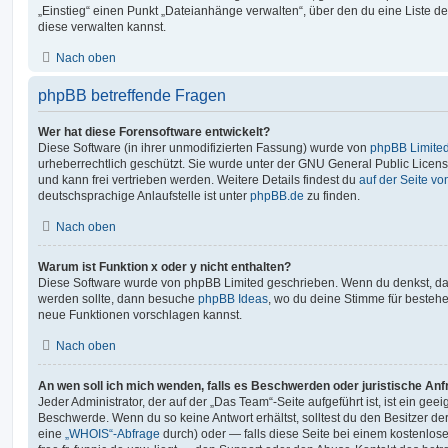
„Einstieg“ einen Punkt „Dateianhänge verwalten“, über den du eine Liste d
diese verwalten kannst.
Nach oben
phpBB betreffende Fragen
Wer hat diese Forensoftware entwickelt?
Diese Software (in ihrer unmodifizierten Fassung) wurde von
phpBB Limite
urheberrechtlich geschützt. Sie wurde unter der GNU General Public License
und kann frei vertrieben werden. Weitere Details findest du
auf der Seite v
deutschsprachige Anlaufstelle ist unter
phpBB.de
zu finden.
Nach oben
Warum ist Funktion x oder y nicht enthalten?
Diese Software wurde von phpBB Limited geschrieben. Wenn du denkst, das
werden sollte, dann besuche
phpBB Ideas
, wo du deine Stimme für beste
neue Funktionen vorschlagen kannst.
Nach oben
An wen soll ich mich wenden, falls es Beschwerden oder juristische An
Jeder Administrator, der auf der „Das Team“-Seite aufgeführt ist, ist ein geei
Beschwerde. Wenn du so keine Antwort erhältst, solltest du den Besitzer de
eine
„WHOIS“-Abfrage
durch) oder — falls diese Seite bei einem kostenlos