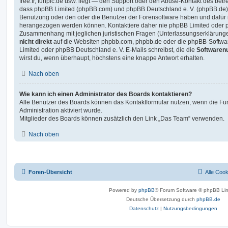
free.fr, funpic.de usw. liegt — den Support oder den Abuse-Kontakt des betr
dass phpBB Limited (phpBB.com) und phpBB Deutschland e. V. (phpBB.de
Benutzung oder den oder die Benutzer der Forensoftware haben und dafür 
herangezogen werden können. Kontaktiere daher nie phpBB Limited oder p
Zusammenhang mit jeglichen juristischen Fragen (Unterlassungserklärunge
nicht direkt
auf die Websiten phpbb.com, phpbb.de oder die phpBB-Softwar
Limited oder phpBB Deutschland e. V. E-Mails schreibst, die die
Softwarenu
wirst du, wenn überhaupt, höchstens eine knappe Antwort erhalten.
Nach oben
Wie kann ich einen Administrator des Boards kontaktieren?
Alle Benutzer des Boards können das Kontaktformular nutzen, wenn die Fun
Administration aktiviert wurde.
Mitglieder des Boards können zusätzlich den Link „Das Team“ verwenden.
Nach oben
Foren-Übersicht
Alle Coo
Powered by
phpBB
® Forum Software © phpBB Lim
Deutsche Übersetzung durch
phpBB.de
Datenschutz
|
Nutzungsbedingungen