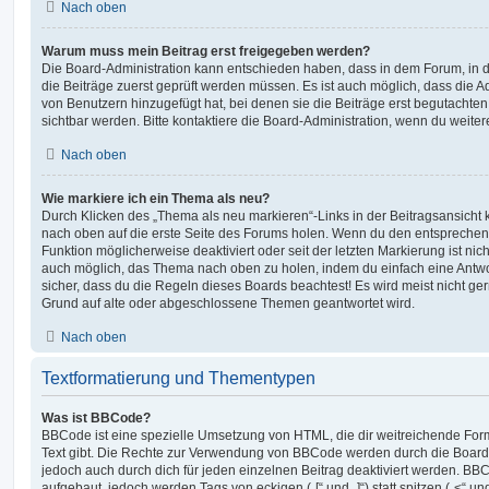
Nach oben
Warum muss mein Beitrag erst freigegeben werden?
Die Board-Administration kann entschieden haben, dass in dem Forum, in de
die Beiträge zuerst geprüft werden müssen. Es ist auch möglich, dass die A
von Benutzern hinzugefügt hat, bei denen sie die Beiträge erst begutachten
sichtbar werden. Bitte kontaktiere die Board-Administration, wenn du weiter
Nach oben
Wie markiere ich ein Thema als neu?
Durch Klicken des „Thema als neu markieren“-Links in der Beitragsansich
nach oben auf die erste Seite des Forums holen. Wenn du den entsprechende
Funktion möglicherweise deaktiviert oder seit der letzten Markierung ist nic
auch möglich, das Thema nach oben zu holen, indem du einfach eine Antwort
sicher, dass du die Regeln dieses Boards beachtest! Es wird meist nicht ge
Grund auf alte oder abgeschlossene Themen geantwortet wird.
Nach oben
Textformatierung und Thementypen
Was ist BBCode?
BBCode ist eine spezielle Umsetzung von HTML, die dir weitreichende For
Text gibt. Die Rechte zur Verwendung von BBCode werden durch die Board
jedoch auch durch dich für jeden einzelnen Beitrag deaktiviert werden. BB
aufgebaut, jedoch werden Tags von eckigen („[“ und „]“) statt spitzen („<“ 