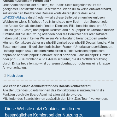
Anfragen zu diesem Forum gibt?
Jeder Administrator, der auf der „Das Team“-Seite aufgeführt ist, ist ein
geeigneter Kontakt für deine Beschwerde. Wenn du so keine Antwort erhältst,
solltest du den Besitzer der Domain kontaktieren (führe dazu eine
„WHOIS“-Abfrage
durch) oder — falls diese Seite bei einem kostenlosen
Webhoster wie z. B. Yahoo!, free.fr, funpic.de usw. liegt — den Support oder
den Abuse-Kontakt des betreffenden Dienstes. Bitte beachte, dass phpBB
Limited (phpBB.com) und phpBB Deutschland e. V. (phpBB.de)
absolut keinen
Einfluss
auf die Benutzung oder den oder die Benutzer der Forensoftware
haben und dafür in keiner Weise zur Verantwortung herangezogen werden
können. Kontaktiere daher nie phpBB Limited oder phpBB Deutschland e. V. in
Zusammenhang mit jeglichen juristischen Fragen (Unterlassungserklärungen,
Haftungsfragen usw.), die
sich nicht direkt
auf die Websiten phpbb.com,
phpbb.de oder die phpBB-Software selbst beziehen. Falls du phpBB Limited
oder phpBB Deutschland e. V. E-Mails schreibst, die die
Softwarenutzung
durch Dritte
betreffen, so wirst du, wenn überhaupt, höchstens eine knappe
Antwort erhalten.
Nach oben
Wie kann ich einen Administrator des Boards kontaktieren?
Alle Benutzer des Boards können das Kontaktformular nutzen, wenn die
Funktion durch die Board-Administration aktiviert wurde.
Mitglieder des Boards können zusätzlich den Link „Das Team“ verwenden.
Nach oben
Diese Website nutzt Cookies, um dir den
bestmöglichen Komfort bei der Nutzung zu
Gehe zu