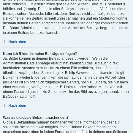
auszudrücken. Für jeden Smiley gibt es einen kurzen Code, z. B. bedeutet :)
fröhlich und :( traurig. Die Liste aller Smileys kannst du beim Verfassen eines
Beitrags sehen. Versuche bitte trotzdem, Smileys nicht zu häufig zu benutzen,
sie können einen Beitrag schnell unlesbar machen und ein Moderator könnte
deshalb deinen Beitrag entsprechend überarbeiten oder gar komplett löschen.
Die Board-Administration kann auch die Anzahl der Smileys begrenzen, die du
in einem Beitrag benutzen kannst.
Nach oben
Kann ich Bilder in meine Beiträge einfügen?
Ja, Bilder können in deinem Beitrag angezeigt werden. Wenn die
Administration Dateianhänge erlaubt hat, kannst du das Bild auch direkt
hochladen. Ansonsten musst du zu einem Bild verlinken, das auf einem
öffentlich zugänglichen Server liegt, z. B. http://www.domain.tld/mein-bild.gif.
Du kannst weder Bilder verlinken, die sich auf deinem eigenen PC befinden
(außer es ist ein öffentlich zugänglicher Server), noch zu Bildern, die nur nach
einer Anmeldung verfügbar sind, z. B. Hotmail- oder Yahoo-Mailboxen, mit
einem Passwort geschützte Seiten usw. Um das Bild anzuzeigen, benutze den
BBCode-Tag „[img]“.
Nach oben
Was sind globale Bekanntmachungen?
Globale Bekanntmachungen beinhalten wichtige Informationen, deshalb
solltest du sie so bald wie möglich lesen. Globale Bekanntmachungen
erscheinen ganz oben in jedem Forum und ebenfalls in deinem persönlichen