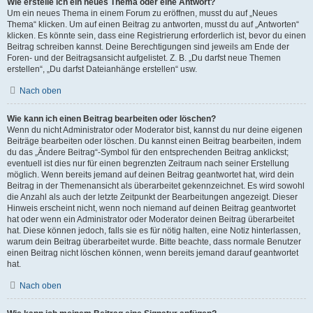
Wie erstelle ich ein neues Thema oder eine Antwort?
Um ein neues Thema in einem Forum zu eröffnen, musst du auf „Neues
Thema“ klicken. Um auf einen Beitrag zu antworten, musst du auf „Antworten“
klicken. Es könnte sein, dass eine Registrierung erforderlich ist, bevor du einen
Beitrag schreiben kannst. Deine Berechtigungen sind jeweils am Ende der
Foren- und der Beitragsansicht aufgelistet. Z. B. „Du darfst neue Themen
erstellen“, „Du darfst Dateianhänge erstellen“ usw.
Nach oben
Wie kann ich einen Beitrag bearbeiten oder löschen?
Wenn du nicht Administrator oder Moderator bist, kannst du nur deine eigenen
Beiträge bearbeiten oder löschen. Du kannst einen Beitrag bearbeiten, indem
du das „Ändere Beitrag“-Symbol für den entsprechenden Beitrag anklickst;
eventuell ist dies nur für einen begrenzten Zeitraum nach seiner Erstellung
möglich. Wenn bereits jemand auf deinen Beitrag geantwortet hat, wird dein
Beitrag in der Themenansicht als überarbeitet gekennzeichnet. Es wird sowohl
die Anzahl als auch der letzte Zeitpunkt der Bearbeitungen angezeigt. Dieser
Hinweis erscheint nicht, wenn noch niemand auf deinen Beitrag geantwortet
hat oder wenn ein Administrator oder Moderator deinen Beitrag überarbeitet
hat. Diese können jedoch, falls sie es für nötig halten, eine Notiz hinterlassen,
warum dein Beitrag überarbeitet wurde. Bitte beachte, dass normale Benutzer
einen Beitrag nicht löschen können, wenn bereits jemand darauf geantwortet
hat.
Nach oben