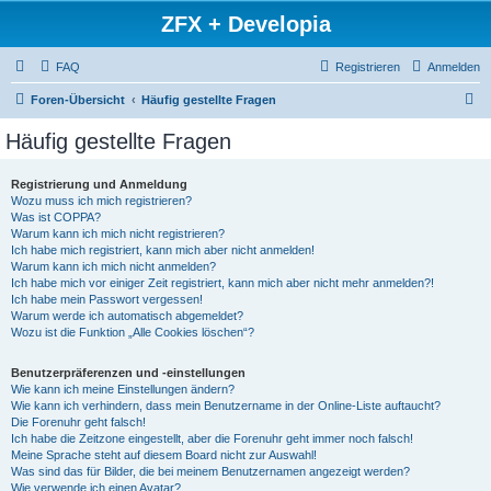
ZFX + Developia
FAQ
Registrieren
Anmelden
S
Foren-Übersicht
Häufig gestellte Fragen
u
Häufig gestellte Fragen
c
h
Registrierung und Anmeldung
Wozu muss ich mich registrieren?
e
Was ist COPPA?
Warum kann ich mich nicht registrieren?
Ich habe mich registriert, kann mich aber nicht anmelden!
Warum kann ich mich nicht anmelden?
Ich habe mich vor einiger Zeit registriert, kann mich aber nicht mehr anmelden?!
Ich habe mein Passwort vergessen!
Warum werde ich automatisch abgemeldet?
Wozu ist die Funktion „Alle Cookies löschen“?
Benutzerpräferenzen und -einstellungen
Wie kann ich meine Einstellungen ändern?
Wie kann ich verhindern, dass mein Benutzername in der Online-Liste auftaucht?
Die Forenuhr geht falsch!
Ich habe die Zeitzone eingestellt, aber die Forenuhr geht immer noch falsch!
Meine Sprache steht auf diesem Board nicht zur Auswahl!
Was sind das für Bilder, die bei meinem Benutzernamen angezeigt werden?
Wie verwende ich einen Avatar?