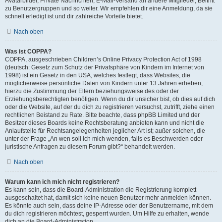
Avatarbilder, Private Nachrichten, E-Mail-Versand an andere Mitglieder, Beitritt
zu Benutzergruppen und so weiter. Wir empfehlen dir eine Anmeldung, da sie
schnell erledigt ist und dir zahlreiche Vorteile bietet.
Nach oben
Was ist COPPA?
COPPA, ausgeschrieben Children’s Online Privacy Protection Act of 1998
(deutsch: Gesetz zum Schutz der Privatsphäre von Kindern im Internet von
1998) ist ein Gesetz in den USA, welches festlegt, dass Websites, die
möglicherweise persönliche Daten von Kindern unter 13 Jahren erheben,
hierzu die Zustimmung der Eltern beziehungsweise des oder der
Erziehungsberechtigten benötigen. Wenn du dir unsicher bist, ob dies auf dich
oder die Website, auf der du dich zu registrieren versuchst, zutrifft, ziehe einen
rechtlichen Beistand zu Rate. Bitte beachte, dass phpBB Limited und der
Besitzer dieses Boards keine Rechtsberatung anbieten kann und nicht die
Anlaufstelle für Rechtsangelegenheiten jeglicher Art ist; außer solchen, die
unter der Frage „An wen soll ich mich wenden, falls es Beschwerden oder
juristische Anfragen zu diesem Forum gibt?“ behandelt werden.
Nach oben
Warum kann ich mich nicht registrieren?
Es kann sein, dass die Board-Administration die Registrierung komplett
ausgeschaltet hat, damit sich keine neuen Benutzer mehr anmelden können.
Es könnte auch sein, dass deine IP-Adresse oder der Benutzername, mit dem
du dich registrieren möchtest, gesperrt wurden. Um Hilfe zu erhalten, wende
dich an die Board-Administration.