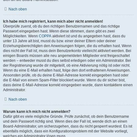
Nach oben
Ich habe mich registriert, kann mich aber nicht anmelden!
Überprüfe zuerst, ob du den richtigen Benutzernamen und das richtige
Passwort eingegeben hast. Wenn diese stimmen, dann gibt es zwei
Möglichkeiten. Wenn
COPPA
aktiviert ist und du angegeben hast, dass du
unter 13 Jahre alt bist, musst du bzw. einer deiner Eltern oder deiner
Erziehungsberechtigten den Anweisungen folgen, die du erhalten hast. Wenn
dies nicht der Fall ist, muss dein Benutzerkonto vielleicht aktiviert werden. Bei
einigen Boards müssen alle neu angemeldeten Mitglieder erst freigeschaltet
werden – entweder musst du dies selbst erledigen oder ein Administrator. Bei
der Registrierung wurde dir mitgeteilt, ob eine Aktivierung nötig ist oder nicht.
Wenn du eine E-Mail erhalten hast, folge den dort enthaltenen Anweisungen.
Ansonsten prüfe, ob du deine E-Mail-Adresse korrekt eingegeben hast oder
die E-Mail von einem Spam-Filter blockiert wurde. Wenn du dir sicher bist,
dass deine E-Mail-Adresse korrekt eingegeben wurde, dann kontaktiere einen
Administrator.
Nach oben
Warum kann ich mich nicht anmelden?
Dafür gibt es viele mögliche Gründe. Prüfe zunächst, ob dein Benutzername
und dein Passwort richtig sind. Wenn dies der Fall ist, wende dich an einen
Board-Administrator, um sicherzugehen, dass du nicht gesperrt wurdest. Es ist
ebenfalls möglich, dass ein Konfigurationsproblem mit der Website vorliegt,
welches ein Administrator lösen muss.