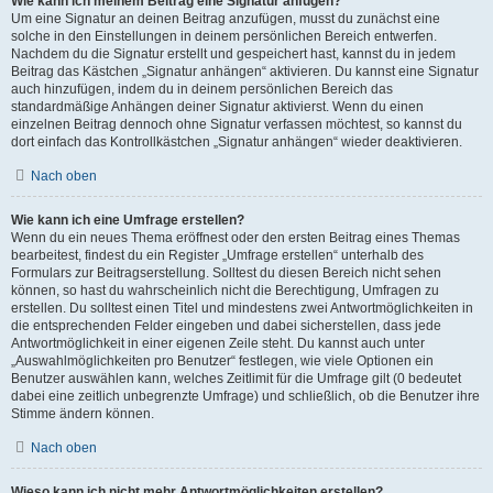
Wie kann ich meinem Beitrag eine Signatur anfügen?
Um eine Signatur an deinen Beitrag anzufügen, musst du zunächst eine
solche in den Einstellungen in deinem persönlichen Bereich entwerfen.
Nachdem du die Signatur erstellt und gespeichert hast, kannst du in jedem
Beitrag das Kästchen „Signatur anhängen“ aktivieren. Du kannst eine Signatur
auch hinzufügen, indem du in deinem persönlichen Bereich das
standardmäßige Anhängen deiner Signatur aktivierst. Wenn du einen
einzelnen Beitrag dennoch ohne Signatur verfassen möchtest, so kannst du
dort einfach das Kontrollkästchen „Signatur anhängen“ wieder deaktivieren.
Nach oben
Wie kann ich eine Umfrage erstellen?
Wenn du ein neues Thema eröffnest oder den ersten Beitrag eines Themas
bearbeitest, findest du ein Register „Umfrage erstellen“ unterhalb des
Formulars zur Beitragserstellung. Solltest du diesen Bereich nicht sehen
können, so hast du wahrscheinlich nicht die Berechtigung, Umfragen zu
erstellen. Du solltest einen Titel und mindestens zwei Antwortmöglichkeiten in
die entsprechenden Felder eingeben und dabei sicherstellen, dass jede
Antwortmöglichkeit in einer eigenen Zeile steht. Du kannst auch unter
„Auswahlmöglichkeiten pro Benutzer“ festlegen, wie viele Optionen ein
Benutzer auswählen kann, welches Zeitlimit für die Umfrage gilt (0 bedeutet
dabei eine zeitlich unbegrenzte Umfrage) und schließlich, ob die Benutzer ihre
Stimme ändern können.
Nach oben
Wieso kann ich nicht mehr Antwortmöglichkeiten erstellen?