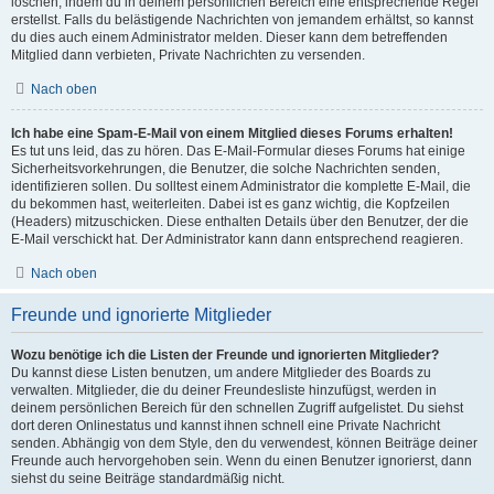
löschen, indem du in deinem persönlichen Bereich eine entsprechende Regel
erstellst. Falls du belästigende Nachrichten von jemandem erhältst, so kannst
du dies auch einem Administrator melden. Dieser kann dem betreffenden
Mitglied dann verbieten, Private Nachrichten zu versenden.
Nach oben
Ich habe eine Spam-E-Mail von einem Mitglied dieses Forums erhalten!
Es tut uns leid, das zu hören. Das E-Mail-Formular dieses Forums hat einige
Sicherheitsvorkehrungen, die Benutzer, die solche Nachrichten senden,
identifizieren sollen. Du solltest einem Administrator die komplette E-Mail, die
du bekommen hast, weiterleiten. Dabei ist es ganz wichtig, die Kopfzeilen
(Headers) mitzuschicken. Diese enthalten Details über den Benutzer, der die
E-Mail verschickt hat. Der Administrator kann dann entsprechend reagieren.
Nach oben
Freunde und ignorierte Mitglieder
Wozu benötige ich die Listen der Freunde und ignorierten Mitglieder?
Du kannst diese Listen benutzen, um andere Mitglieder des Boards zu
verwalten. Mitglieder, die du deiner Freundesliste hinzufügst, werden in
deinem persönlichen Bereich für den schnellen Zugriff aufgelistet. Du siehst
dort deren Onlinestatus und kannst ihnen schnell eine Private Nachricht
senden. Abhängig von dem Style, den du verwendest, können Beiträge deiner
Freunde auch hervorgehoben sein. Wenn du einen Benutzer ignorierst, dann
siehst du seine Beiträge standardmäßig nicht.