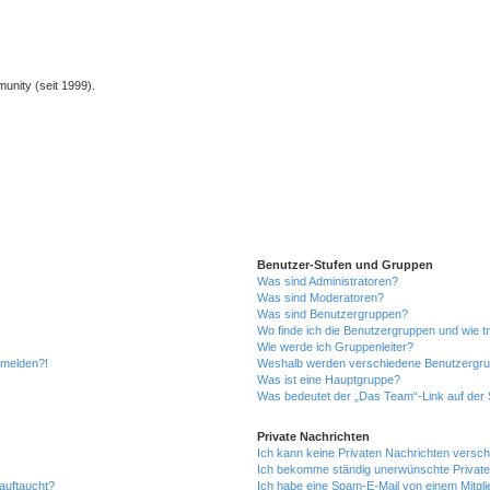
unity (seit 1999).
Benutzer-Stufen und Gruppen
Was sind Administratoren?
Was sind Moderatoren?
Was sind Benutzergruppen?
Wo finde ich die Benutzergruppen und wie tr
Wie werde ich Gruppenleiter?
anmelden?!
Weshalb werden verschiedene Benutzergrupp
Was ist eine Hauptgruppe?
Was bedeutet der „Das Team“-Link auf der S
Private Nachrichten
Ich kann keine Privaten Nachrichten versch
Ich bekomme ständig unerwünschte Private
auftaucht?
Ich habe eine Spam-E-Mail von einem Mitgli