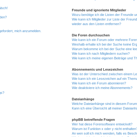
alsch!
Freunde und ignorierte Mitglieder
Wozu benötige ich die Listen der Freunde un
rden?
Wie kann ich Mitglieder zur Liste der Freund
wieder aus den Listen entfernen?
fgefordert, mich anzumelden.
Die Foren durchsuchen
Wie kann ich ein Forum oder mehrere For
Weshalb erhalte ich bei der Suche keine Er
Warum bekomme ich bei der Suche eine lee
Wie kann ich nach Mitgliedern suchen?
Wie kann ich meine eigenen Beiträge und T
Abonnements und Lesezeichen
Was ist der Unterschied zwischen einem L
Wie kann ich ein Lesezeichen auf ein Them
Wie kann ich ein Forum abonnieren?
Wie deaktiviere ich meine Abonnements?
gs?
Dateianhänge
Welche Dateianhänge sind in diesem Forum
Kann ich eine Übersicht all meiner Dateian
phpBB betreffende Fragen
Wer hat diese Forensoftware entwickelt?
Warum ist Funktion x oder y nicht enthalten
An wen soll ich mich wenden, falls es Besc