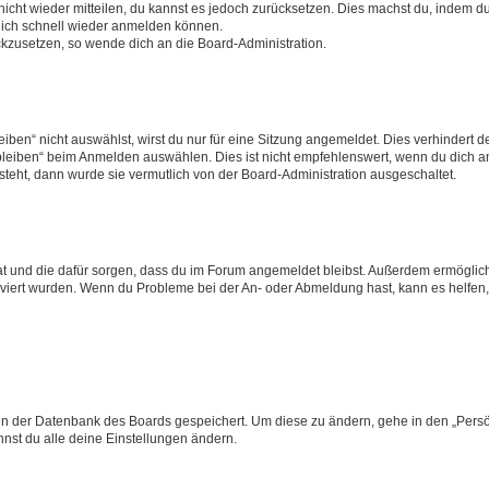
 nicht wieder mitteilen, du kannst es jedoch zurücksetzen. Dies machst du, indem 
 dich schnell wieder anmelden können.
ückzusetzen, so wende dich an die Board-Administration.
en“ nicht auswählst, wirst du nur für eine Sitzung angemeldet. Dies verhindert 
leiben“ beim Anmelden auswählen. Dies ist nicht empfehlenswert, wenn du dich an
 steht, dann wurde sie vermutlich von der Board-Administration ausgeschaltet.
 hat und die dafür sorgen, dass du im Forum angemeldet bleibst. Außerdem ermögli
tiviert wurden. Wenn du Probleme bei der An- oder Abmeldung hast, kann es helfen
n in der Datenbank des Boards gespeichert. Um diese zu ändern, gehe in den „Persö
nst du alle deine Einstellungen ändern.