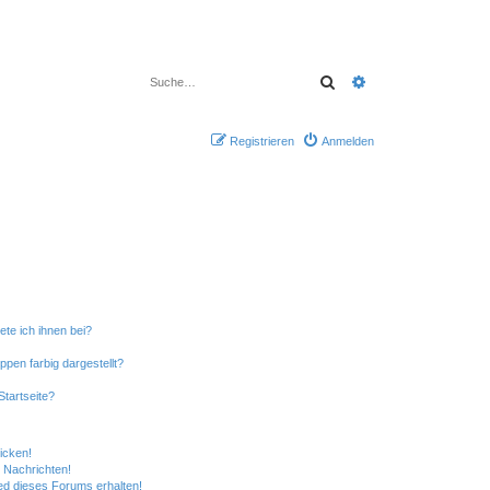
Suche
Erweiterte Suche
Registrieren
Anmelden
ete ich ihnen bei?
en farbig dargestellt?
tartseite?
icken!
 Nachrichten!
ed dieses Forums erhalten!