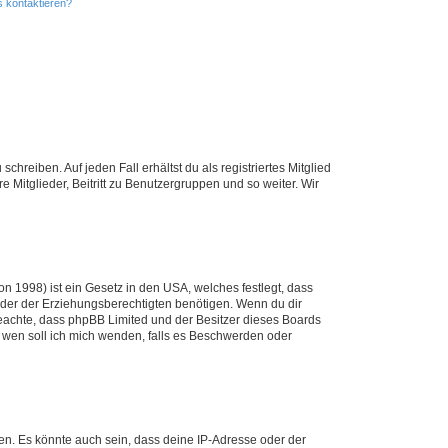
s kontaktieren?
chreiben. Auf jeden Fall erhältst du als registriertes Mitglied
e Mitglieder, Beitritt zu Benutzergruppen und so weiter. Wir
n 1998) ist ein Gesetz in den USA, welches festlegt, dass
der der Erziehungsberechtigten benötigen. Wenn du dir
te beachte, dass phpBB Limited und der Besitzer dieses Boards
An wen soll ich mich wenden, falls es Beschwerden oder
en. Es könnte auch sein, dass deine IP-Adresse oder der