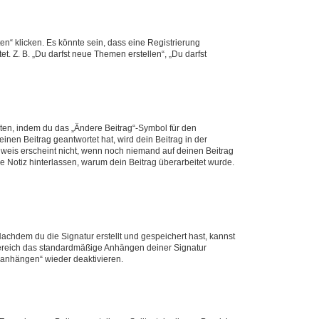
n“ klicken. Es könnte sein, dass eine Registrierung
t. Z. B. „Du darfst neue Themen erstellen“, „Du darfst
iten, indem du das „Ändere Beitrag“-Symbol für den
inen Beitrag geantwortet hat, wird dein Beitrag in der
nweis erscheint nicht, wenn noch niemand auf deinen Beitrag
ne Notiz hinterlassen, warum dein Beitrag überarbeitet wurde.
chdem du die Signatur erstellt und gespeichert hast, kannst
Bereich das standardmäßige Anhängen deiner Signatur
r anhängen“ wieder deaktivieren.