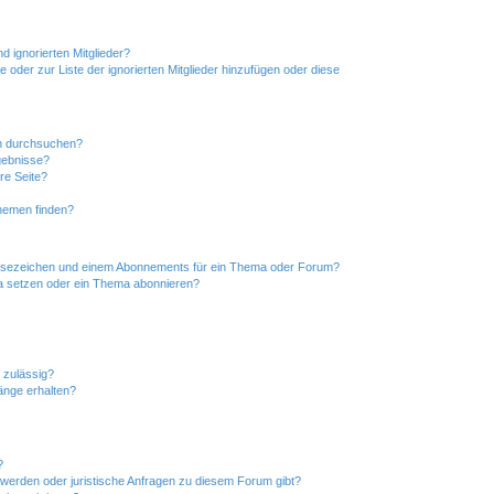
d ignorierten Mitglieder?
e oder zur Liste der ignorierten Mitglieder hinzufügen oder diese
en durchsuchen?
gebnisse?
re Seite?
hemen finden?
esezeichen und einem Abonnements für ein Thema oder Forum?
a setzen oder ein Thema abonnieren?
 zulässig?
hänge erhalten?
?
hwerden oder juristische Anfragen zu diesem Forum gibt?