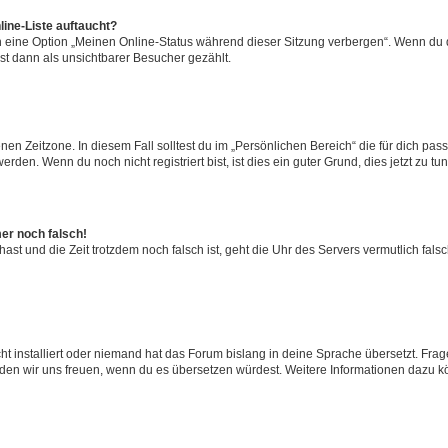
ine-Liste auftaucht?
n eine Option „Meinen Online-Status während dieser Sitzung verbergen“. Wenn du d
st dann als unsichtbarer Besucher gezählt.
en Zeitzone. In diesem Fall solltest du im „Persönlichen Bereich“ die für dich passe
den. Wenn du noch nicht registriert bist, ist dies ein guter Grund, dies jetzt zu tun
mer noch falsch!
t hast und die Zeit trotzdem noch falsch ist, geht die Uhr des Servers vermutlich fal
t installiert oder niemand hat das Forum bislang in deine Sprache übersetzt. Frag
, würden wir uns freuen, wenn du es übersetzen würdest. Weitere Informationen dazu