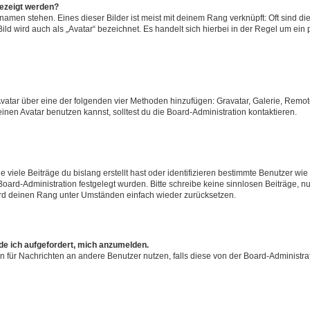
gezeigt werden?
amen stehen. Eines dieser Bilder ist meist mit deinem Rang verknüpft: Oft sind di
ld wird auch als „Avatar“ bezeichnet. Es handelt sich hierbei in der Regel um ein
 Avatar über eine der folgenden vier Methoden hinzufügen: Gravatar, Galerie, Rem
en Avatar benutzen kannst, solltest du die Board-Administration kontaktieren.
viele Beiträge du bislang erstellt hast oder identifizieren bestimmte Benutzer w
 Board-Administration festgelegt wurden. Bitte schreibe keine sinnlosen Beiträge
wird deinen Rang unter Umständen einfach wieder zurücksetzen.
rde ich aufgefordert, mich anzumelden.
ion für Nachrichten an andere Benutzer nutzen, falls diese von der Board-Administ