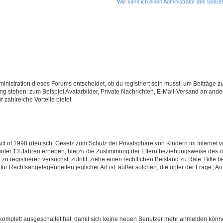
Wie kann ich einen Administrator des Board
istration dieses Forums entscheidet, ob du registriert sein musst, um Beiträge zu s
ung stehen: zum Beispiel Avatarbilder, Private Nachrichten, E-Mail-Versand an ander
 zahlreiche Vorteile bietet.
t of 1998 (deutsch: Gesetz zum Schutz der Privatsphäre von Kindern im Internet vo
unter 13 Jahren erheben, hierzu die Zustimmung der Eltern beziehungsweise des o
h zu registrieren versuchst, zutrifft, ziehe einen rechtlichen Beistand zu Rate. Bit
für Rechtsangelegenheiten jeglicher Art ist; außer solchen, die unter der Frage „
.
g komplett ausgeschaltet hat, damit sich keine neuen Benutzer mehr anmelden könn