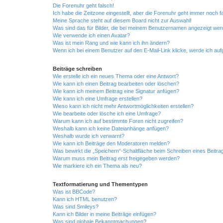
Die Forenuhr geht falsch!
Ich habe die Zeitzone eingestellt, aber die Forenuhr geht immer noch f
Meine Sprache steht auf diesem Board nicht zur Auswahl!
Was sind das für Bilder, die bei meinem Benutzernamen angezeigt we
Wie verwende ich einen Avatar?
Was ist mein Rang und wie kann ich ihn ändern?
Wenn ich bei einem Benutzer auf den E-Mail-Link klicke, werde ich au
Beiträge schreiben
Wie erstelle ich ein neues Thema oder eine Antwort?
Wie kann ich einen Beitrag bearbeiten oder löschen?
Wie kann ich meinem Beitrag eine Signatur anfügen?
Wie kann ich eine Umfrage erstellen?
Wieso kann ich nicht mehr Antwortmöglichkeiten erstellen?
Wie bearbeite oder lösche ich eine Umfrage?
Warum kann ich auf bestimmte Foren nicht zugreifen?
Weshalb kann ich keine Dateianhänge anfügen?
Weshalb wurde ich verwarnt?
Wie kann ich Beiträge den Moderatoren melden?
Was bewirkt die „Speichern“-Schaltfläche beim Schreiben eines Beitra
Warum muss mein Beitrag erst freigegeben werden?
Wie markiere ich ein Thema als neu?
Textformatierung und Thementypen
Was ist BBCode?
Kann ich HTML benutzen?
Was sind Smileys?
Kann ich Bilder in meine Beiträge einfügen?
Was sind globale Bekanntmachungen?