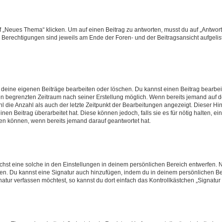
„Neues Thema“ klicken. Um auf einen Beitrag zu antworten, musst du auf „Antworte
e Berechtigungen sind jeweils am Ende der Foren- und der Beitragsansicht aufgeliste
r deine eigenen Beiträge bearbeiten oder löschen. Du kannst einen Beitrag bearbe
inen begrenzten Zeitraum nach seiner Erstellung möglich. Wenn bereits jemand auf de
 die Anzahl als auch der letzte Zeitpunkt der Bearbeitungen angezeigt. Dieser Hi
en Beitrag überarbeitet hat. Diese können jedoch, falls sie es für nötig halten, ei
hen können, wenn bereits jemand darauf geantwortet hat.
st eine solche in den Einstellungen in deinem persönlichen Bereich entwerfen. Na
eren. Du kannst eine Signatur auch hinzufügen, indem du in deinem persönlichen 
atur verfassen möchtest, so kannst du dort einfach das Kontrollkästchen „Signatu