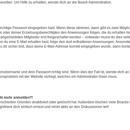
 wurden. Um Hilfe zu erhalten, wende dich an die Board-Administration.
 richtige Passwort eingegeben hast. Wenn diese stimmen, dann gibt es zwei Mögl
tern oder deiner Erziehungsberechtigten den Anweisungen folgen, die du erhalten ha
u angemeldeten Mitglieder erst freigeschaltet werden – entweder musst du dies selbs
. Wenn du eine E-Mail erhalten hast, folge den dort enthaltenen Anweisungen. Ansons
 dir sicher bist, dass deine E-Mail-Adresse korrekt eingegeben wurde, dann kontak
Benutzername und dein Passwort richtig sind. Wenn dies der Fall ist, wende dich a
ionsproblem mit der Website vorliegt, welches ein Administrator lösen muss.
icht mehr anmelden?!
erschieden Gründen deaktiviert oder gelöscht hat. Außerdem löschen viele Boards r
triere dich einfach erneut und nimm aktiv an den Diskussionen teil!