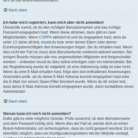
dich an die Board-Administration.
Nach oben
Ich habe mich registriert, kann mich aber nicht anmelden!
Überprüfe zuerst, ob du den richtigen Benutzernamen und das richtige
Passwort eingegeben hast. Wenn diese stimmen, dann gibt es zwei
Möglichkeiten. Wenn
COPPA
aktiviert ist und du angegeben hast, dass du
unter 13 Jahre alt bist, musst du bzw. einer deiner Eltern oder deiner
Erziehungsberechtigten den Anweisungen folgen, die du erhalten hast. Wenn
dies nicht der Fall ist, muss dein Benutzerkonto vielleicht aktiviert werden. Bei
einigen Boards müssen alle neu angemeldeten Mitglieder erst freigeschaltet
werden – entweder musst du dies selbst erledigen oder ein Administrator. Bei
der Registrierung wurde dir mitgeteilt, ob eine Aktivierung nötig ist oder nicht.
Wenn du eine E-Mail erhalten hast, folge den dort enthaltenen Anweisungen.
Ansonsten prüfe, ob du deine E-Mail-Adresse korrekt eingegeben hast oder
die E-Mail von einem Spam-Filter blockiert wurde. Wenn du dir sicher bist,
dass deine E-Mail-Adresse korrekt eingegeben wurde, dann kontaktiere einen
Administrator.
Nach oben
Warum kann ich mich nicht anmelden?
Dafür gibt es viele mögliche Gründe. Prüfe zunächst, ob dein Benutzername
und dein Passwort richtig sind. Wenn dies der Fall ist, wende dich an einen
Board-Administrator, um sicherzugehen, dass du nicht gesperrt wurdest. Es ist
ebenfalls möglich, dass ein Konfigurationsproblem mit der Website vorliegt,