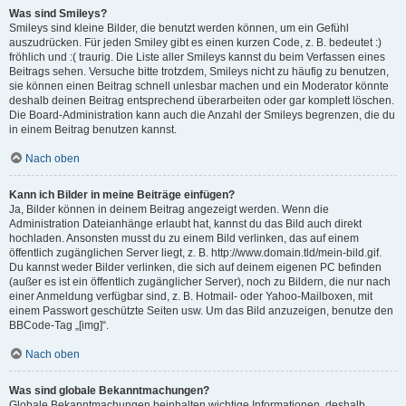
Was sind Smileys?
Smileys sind kleine Bilder, die benutzt werden können, um ein Gefühl
auszudrücken. Für jeden Smiley gibt es einen kurzen Code, z. B. bedeutet :)
fröhlich und :( traurig. Die Liste aller Smileys kannst du beim Verfassen eines
Beitrags sehen. Versuche bitte trotzdem, Smileys nicht zu häufig zu benutzen,
sie können einen Beitrag schnell unlesbar machen und ein Moderator könnte
deshalb deinen Beitrag entsprechend überarbeiten oder gar komplett löschen.
Die Board-Administration kann auch die Anzahl der Smileys begrenzen, die du
in einem Beitrag benutzen kannst.
Nach oben
Kann ich Bilder in meine Beiträge einfügen?
Ja, Bilder können in deinem Beitrag angezeigt werden. Wenn die
Administration Dateianhänge erlaubt hat, kannst du das Bild auch direkt
hochladen. Ansonsten musst du zu einem Bild verlinken, das auf einem
öffentlich zugänglichen Server liegt, z. B. http://www.domain.tld/mein-bild.gif.
Du kannst weder Bilder verlinken, die sich auf deinem eigenen PC befinden
(außer es ist ein öffentlich zugänglicher Server), noch zu Bildern, die nur nach
einer Anmeldung verfügbar sind, z. B. Hotmail- oder Yahoo-Mailboxen, mit
einem Passwort geschützte Seiten usw. Um das Bild anzuzeigen, benutze den
BBCode-Tag „[img]“.
Nach oben
Was sind globale Bekanntmachungen?
Globale Bekanntmachungen beinhalten wichtige Informationen, deshalb