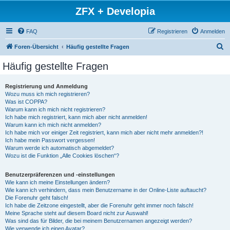
ZFX + Developia
FAQ
Registrieren
Anmelden
S
Foren-Übersicht
Häufig gestellte Fragen
u
Häufig gestellte Fragen
c
h
Registrierung und Anmeldung
Wozu muss ich mich registrieren?
e
Was ist COPPA?
Warum kann ich mich nicht registrieren?
Ich habe mich registriert, kann mich aber nicht anmelden!
Warum kann ich mich nicht anmelden?
Ich habe mich vor einiger Zeit registriert, kann mich aber nicht mehr anmelden?!
Ich habe mein Passwort vergessen!
Warum werde ich automatisch abgemeldet?
Wozu ist die Funktion „Alle Cookies löschen“?
Benutzerpräferenzen und -einstellungen
Wie kann ich meine Einstellungen ändern?
Wie kann ich verhindern, dass mein Benutzername in der Online-Liste auftaucht?
Die Forenuhr geht falsch!
Ich habe die Zeitzone eingestellt, aber die Forenuhr geht immer noch falsch!
Meine Sprache steht auf diesem Board nicht zur Auswahl!
Was sind das für Bilder, die bei meinem Benutzernamen angezeigt werden?
Wie verwende ich einen Avatar?