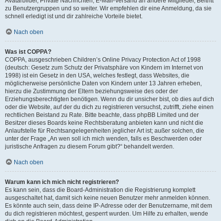
Avatarbilder, Private Nachrichten, E-Mail-Versand an andere Mitglieder, Beitritt
zu Benutzergruppen und so weiter. Wir empfehlen dir eine Anmeldung, da sie
schnell erledigt ist und dir zahlreiche Vorteile bietet.
Nach oben
Was ist COPPA?
COPPA, ausgeschrieben Children’s Online Privacy Protection Act of 1998
(deutsch: Gesetz zum Schutz der Privatsphäre von Kindern im Internet von
1998) ist ein Gesetz in den USA, welches festlegt, dass Websites, die
möglicherweise persönliche Daten von Kindern unter 13 Jahren erheben,
hierzu die Zustimmung der Eltern beziehungsweise des oder der
Erziehungsberechtigten benötigen. Wenn du dir unsicher bist, ob dies auf dich
oder die Website, auf der du dich zu registrieren versuchst, zutrifft, ziehe einen
rechtlichen Beistand zu Rate. Bitte beachte, dass phpBB Limited und der
Besitzer dieses Boards keine Rechtsberatung anbieten kann und nicht die
Anlaufstelle für Rechtsangelegenheiten jeglicher Art ist; außer solchen, die
unter der Frage „An wen soll ich mich wenden, falls es Beschwerden oder
juristische Anfragen zu diesem Forum gibt?“ behandelt werden.
Nach oben
Warum kann ich mich nicht registrieren?
Es kann sein, dass die Board-Administration die Registrierung komplett
ausgeschaltet hat, damit sich keine neuen Benutzer mehr anmelden können.
Es könnte auch sein, dass deine IP-Adresse oder der Benutzername, mit dem
du dich registrieren möchtest, gesperrt wurden. Um Hilfe zu erhalten, wende