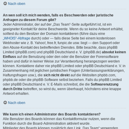
Nach oben
An wen soll ich mich wenden, falls es Beschwerden oder juristische
Anfragen zu diesem Forum gibt?
Jeder Administrator, der auf der „Das Team“-Seite aufgeführt ist, ist ein
geeigneter Kontakt für deine Beschwerde. Wenn du so keine Antwort erhältst,
solltest du den Besitzer der Domain kontaktieren (führe dazu eine
„WHOIS“-Abfrage
durch) oder — falls diese Seite bei einem kostenlosen
Webhoster wie z. B. Yahoo!, free.fr, funpic.de usw. liegt — den Support oder
den Abuse-Kontakt des betreffenden Dienstes. Bitte beachte, dass phpBB
Limited (phpBB.com) und phpBB Deutschland e. V. (phpBB.de)
absolut keinen
Einfluss
auf die Benutzung oder den oder die Benutzer der Forensoftware
haben und dafür in keiner Weise zur Verantwortung herangezogen werden
können. Kontaktiere daher nie phpBB Limited oder phpBB Deutschland e. V. in
Zusammenhang mit jeglichen juristischen Fragen (Unterlassungserklärungen,
Haftungsfragen usw.), die
sich nicht direkt
auf die Websiten phpbb.com,
phpbb.de oder die phpBB-Software selbst beziehen. Falls du phpBB Limited
oder phpBB Deutschland e. V. E-Mails schreibst, die die
Softwarenutzung
durch Dritte
betreffen, so wirst du, wenn überhaupt, höchstens eine knappe
Antwort erhalten.
Nach oben
Wie kann ich einen Administrator des Boards kontaktieren?
Alle Benutzer des Boards können das Kontaktformular nutzen, wenn die
Funktion durch die Board-Administration aktiviert wurde.
Mitglieder des Boards können zusätzlich den Link „Das Team“ verwenden.