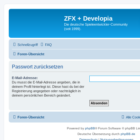
ZFX + Developia
Die deutsche Spieleentwickler-Community
(seit 1999).
Schnellzugriff
FAQ
Foren-Übersicht
Passwort zurücksetzen
E-Mail-Adresse:
Du musst die E-Mail-Adresse angeben, die in
deinem Profil hinterlegt ist. Diese hast du bei der
Registrierung angegeben oder nachträglich in
deinem persönlichen Bereich geändert.
Foren-Übersicht
Alle Coo
Powered by
phpBB
® Forum Software © phpBB Lim
Deutsche Übersetzung durch
phpBB.de
Datenschutz
|
Nutzungsbedingungen