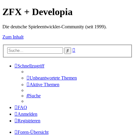
ZFX + Developia
Die deutsche Spieleentwickler-Community (seit 1999).
Zum Inhalt
Erweiterte
Suche
Suche
Schnellzugriff
Unbeantwortete Themen
Aktive Themen
Suche
FAQ
Anmelden
Registrieren
Foren-Übersicht