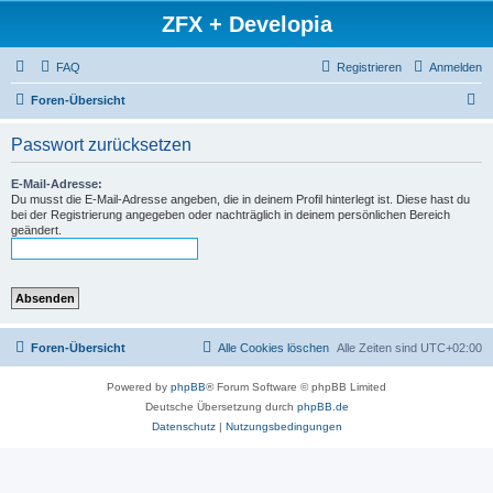
ZFX + Developia
FAQ
Registrieren
Anmelden
S
Foren-Übersicht
u
Passwort zurücksetzen
c
h
E-Mail-Adresse:
Du musst die E-Mail-Adresse angeben, die in deinem Profil hinterlegt ist. Diese hast du
e
bei der Registrierung angegeben oder nachträglich in deinem persönlichen Bereich
geändert.
Foren-Übersicht
Alle Cookies löschen
Alle Zeiten sind
UTC+02:00
Powered by
phpBB
® Forum Software © phpBB Limited
Deutsche Übersetzung durch
phpBB.de
Datenschutz
|
Nutzungsbedingungen