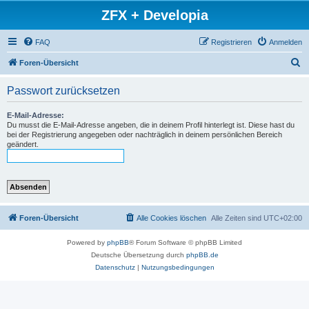
ZFX + Developia
FAQ
Registrieren
Anmelden
S
Foren-Übersicht
u
Passwort zurücksetzen
c
h
E-Mail-Adresse:
Du musst die E-Mail-Adresse angeben, die in deinem Profil hinterlegt ist. Diese hast du
e
bei der Registrierung angegeben oder nachträglich in deinem persönlichen Bereich
geändert.
Foren-Übersicht
Alle Cookies löschen
Alle Zeiten sind
UTC+02:00
Powered by
phpBB
® Forum Software © phpBB Limited
Deutsche Übersetzung durch
phpBB.de
Datenschutz
|
Nutzungsbedingungen